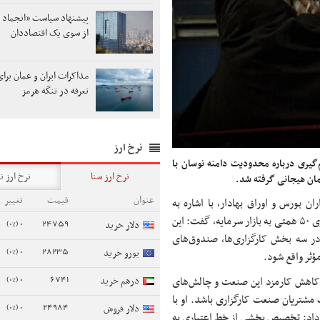
پیشنهاد سیاست «انجماد 
از سوی یک اقتصاددان
مذاکرات ایران و عمان برای
تعرفه در تنگه هرمز
نرخ ارز
‌گیری درباره محدودیت دامنه نوسان با
نرخ ارز سنا
نرخ ارز ن
مان هیجانی گرفته شد.
عنوان
قیمت
تغییر
ن بورس و اوراق بهادار، با اشاره به
درخواست سازمان بورس، از وزارت اقتصاد، مبنی بر تخصیص خط اعتباری ۵۰ همتی به بازار سرمایه، گفت: این
0 (0%)
24759
دلار خرید
در سه بخش کارگزاری‌ها، صندوق‌های
0 (0%)
28235
یورو خرید
ؤثر واقع شود.
0 (0%)
6741
ه کاهش کارمزد این صنعت و چالش‌های
درهم خرید
اسخگوی مطالبات مشتریان صنعت کارگزاری باشد. او با
0 (0%)
24984
دلار فروش
 داد: تخصیص بخشی از خط اعتباری به