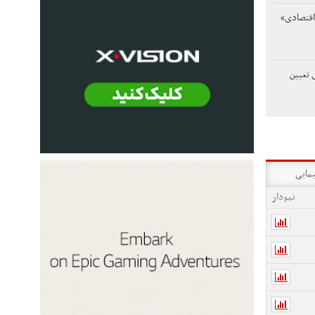
اقتصادی»
 تعیین
یمایی
نمودار