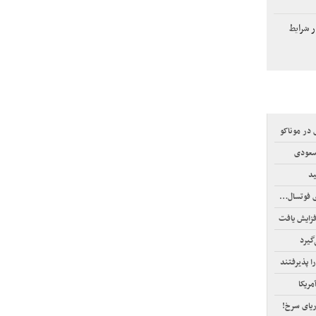
 شرایط
سعودی
ید
سال آسیا
فزایش یافت
ا پذیرفتند
ریای سرخ!