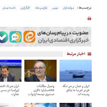
برچسب‌ها :
سهامداران
بورس
بازارسرمایه
کارگزاری
دامنه نوسان
اخبار مرتبط
ایران و عمان بر سر تنگه
وصول مطالبات
ایران،شریک اقتص
هرمز تقریبا به توافق
100میلیارد دلاری
اوراسیا در مسیر 
رسیده اند
صندوق توسعه ازدولت
تجارت