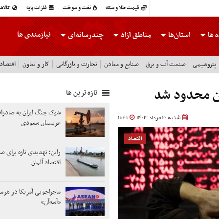
قیمت طلا و سکه
نفت و سوخت
فلزات پایه
کالاه
نیازمندی ها
 ها
استان‌ها
مناطق آزاد
چندرسانه‌ای
پتروشیمی
صنعت آب و برق
صنایع و معادن
تجارت و بازرگانی
کار و تعاون
اقتصاد
ان محدود شد
تازه ترین ها
شوک جنگ ایران به صادر
شنبه 20 مرداد 1403
11:41
عربستان سعودی
اقتصاد
راین؛ تهدیدی تازه برای 
اقتصاد آلمان
ماجراجویی آمریکا در هرمز
«آسه‌آن»