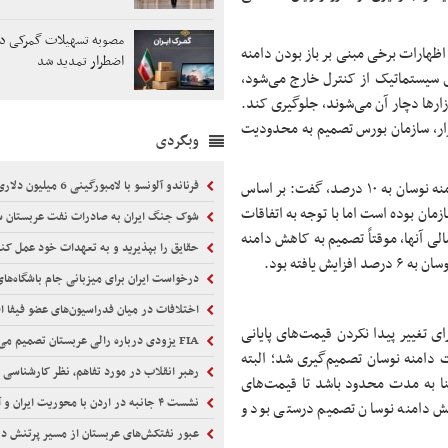
مصوبه تسهیلات گمرکی در
 اظهارات برخی مبنی بر باز بودن دامنه
اضطرار تمدید شد
ای سیستماتیک از کنترل خارج می‌شود،
ارها دچار آن می‌شوند، جلوگیری کند.
ازار، سازمان بورس تصمیم به محدودیت
وبگردی
ثابت، با اشاره به برنامه‌ریزی قبلی مسؤولان بازار سرمایه برای افزایش دامنه نوسان به ۱۰ درصد، گفت: بر اساس
فرناندو آلونسو با لامبورگینی 6 میلیون دلاری در موناکو
د از جمله برنامه‌های سازمان بوده است اما با توجه به اتفاقات
شوک جنگ ایران به صادرات نفت عربستان 
ی آنها، موقتاً تصمیم به کاهش دامنه
حقایق را بپذیرید و به تعهدات خود عمل کن
 یافته بود.
درخواست ایران برای میزبانی جام باشگاه‌های فوت
اختلافات در میان فدراسیون‌های عضو فیفا ا
ی تغییر پیدا نکردن قیمت‌های پایانی
FIA یزودی درباره رالی عربستان تصمیم می‌گیرد
 دامنه نوسان تصمیم‌گیری شد؛ البته
رهبر انقلاب در مورد تفاهم، نظر کارشناسی ر
نا به مدت محدود باشد تا قیمت‌های
نشست ۴ جانبه در اردن با محوریت ایران و آمریکا
هش دامنه نوسان تصمیم درستی بود و
عبور نفتکش‌های عربستان از مسیر پرتنش د