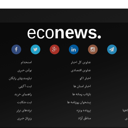
eco
news
●
عناوین کل اخبار
استخدام
عناوین اقتصادی
بولتن خبری
اخبار اکو
نیازمندیهای رایگان
اخبار استان ها
ثبت آگهی
بازتاب رسانه ها
راهنمای خرید
پیشخوان روزنامه ها
ثبت شکایت
اهها
پرونده ویژه
برندهای برتر
دی
مناطق آزاد
رپرتاژ خبری