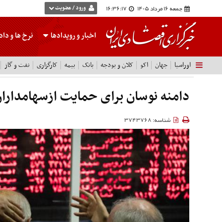
جمعه 16 مرداد 1405
16:36:18
ورود / عضویت
اخبار و رویدادها
نرخ ها
و داده
اوراسیا
جهان
اکو
کلان و بودجه
بانک
بیمه
کارگزاری
نفت و گاز
دامنه نوسان برای حمایت ازسهامدار
شناسه: 3743768