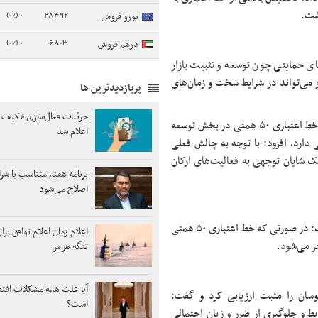
اشت.
0 (0%)
28492
یورو فروش
0 (0%)
6803
درهم فروش
ای حمایتی چون توسعه و تثبیت بازار
 می‌تواند در شرایط سخت و زمان‌های
پربازدیدترین ها
جزئیات فعال‌سازی «کیف پ
دبیر کل کانون کارگزاران بورس و اوراق بهادار با تاکید بر این که تزریق خط اعتباری ۵۰ همتی در بخش توسعه
اعلام شد
 دارد، افزود: با توجه به چالش فعلی
 شایان توجهی به فعالیت‌های ارکان
برنامه هفتم متناسب با شر
اصلاح می‌شود
وی همچنین با اشاره به نقش این خط اعتباری در کلیت بازار سرمایه گفت: در صورتی که خط اعتباری ۵۰ همتی
اعلام زمان اعلام توافق برا
ر می‌شود.
تنگه هرمز
آیا علت همه مشکلات اق
وسان را مثبت ارزیابی کرد و گفت:
است؟
 و جلوگیری از ضرر و زیان احتمالی