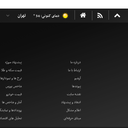
دمای کنونی: 34 °
درباره ما
پیشنهاد سوژه
ارتباط با ما
قیمت سکه و طلا
آرشیو
نرخ ها و نمودارها
پیوندها
شاخص بورس
نقشه سایت
قیمت خودرو
انتقاد و پیشنهاد
آمار و شاخص ها
اعلام مشکل
رویدادها و نمایشگ
میثاق حرفه‌ای
تحلیل های اقتصا