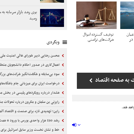
بوی رشد بازار سرمایه به 
رسید
عمان
توقیف گسترده اموال
 در
شرکت‌های تراستی
وبگردی
محسن رضایی دبیر شورای عالی امنیت ملی
اهمال‌کاری در صدور احکام‌ دانشجویان متخ
سود بی‌سابقه و شگفت‌انگیز شرکت‌های بزرگ
 به صفحه اقتصاد
درخواست ایران برای میزبانی جام باشگاه‌های فوت
هشدار درباره رویکردهای پلیسی در بخش م
رایزنی بن سلمان و مکرون درباره تحولات من
اهد شد.
راین؛ تهدیدی تازه برای صنعت و اقتصاد آلم
رشد 130 هزار واحدی بورس با ورود 6 همت پول حقیقی
خط و نشان نخست وزیر سابق اسرائیل برای 