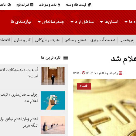
قیمت طلا و سکه
نفت و سوخت
فلزات پایه
کالاه
نیازمندی ها
 ها
استان‌ها
مناطق آزاد
چندرسانه‌ای
پتروشیمی
صنعت آب و برق
صنایع و معادن
تجارت و بازرگانی
کار و تعاون
اقتصاد
لام شد
تازه ترین ها
آیا علت همه مشکلات اق
پنجشنبه 11 مرداد 1403
12:50
است؟
اقتصاد
جزئیات فعال‌سازی «کیف پ
اعلام شد
اعلام زمان اعلام توافق برا
تنگه هرمز