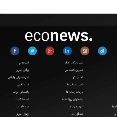
eco
news
●
عناوین کل اخبار
استخدام
عناوین اقتصادی
بولتن خبری
اخبار اکو
نیازمندیهای رایگان
اخبار استان ها
ثبت آگهی
بازتاب رسانه ها
راهنمای خرید
پیشخوان روزنامه ها
ثبت شکایت
اهها
پرونده ویژه
برندهای برتر
دی
مناطق آزاد
رپرتاژ خبری