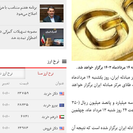
برنامه هفتم متناسب با شر
اصلاح می‌شود
مصوبه تسهیلات گمرکی در
اضطرار تمدید شد
نرخ ارز
د.
نرخ ارز سنا
نرخ ارز ن
چهلمین جلسه حراج شمش طلای مرکز مبادله ایران، روز یکشنبه ۱۴ مردادماه
عنوان
قیمت
تغییر
ز ساعت ۱۲ الی ۱۶ در تالار معاملات طلای مرکز مبادله ایران برگزار خواهد
0 (0%)
24759
دلار خرید
متقاضیان خرید شمش طلای مرکز مبادله ایران می‌توانند با واریز مبلغ سه میلیارد و پانصد میلیون ریال (۳۵۰
0 (0%)
28235
یورو خرید
به ازای هر قطعه شمش طلا تا ساعت ۲۴ روز شنبه ۱۳ مرداد ماه، چهلمین
0 (0%)
6741
درهم خرید
اج شمش طلا در مرکز مبادله ایران برگزار شده است که نتیجه آن
0 (0%)
24984
دلار فروش