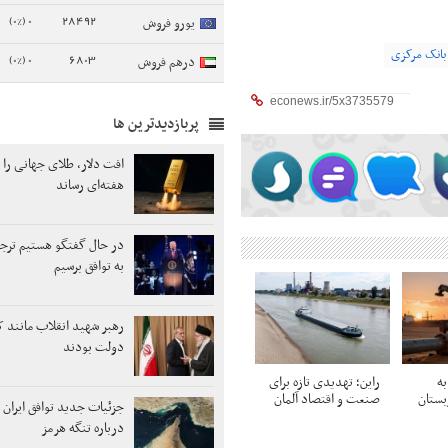
0 (0%)
28492
یورو فروش
بانک مرکزی
0 (0%)
6803
درهم فروش
پربازدیدترین ها
هفته‌ای رساند
در حال گفتگو هستیم ترج
به توافق برسیم
رهبر شهید انقلاب مانند ک
دولت بودند
به
راین؛ تهدیدی تازه برای
ستان
صنعت و اقتصاد آلمان
جزئیات جدید توافق ایران 
درباره تنگه هرمز