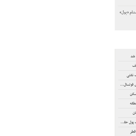
مشام «پول»
 شد
لف
 نفتی
سال آسیا
سکن
طقه
ان
قطر