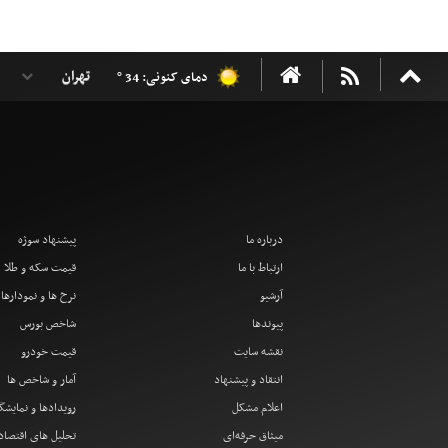
دمای کنونی: 34 °
درباره ما
پیشنهاد سوژه
ارتباط با ما
قیمت سکه و طلا
آرشیو
نرخ ها و نمودارها
پیوندها
شاخص بورس
نقشه سایت
قیمت خودرو
انتقاد و پیشنهاد
آمار و شاخص ها
اعلام مشکل
رویدادها و نمایشگ
میثاق حرفه‌ای
تحلیل های اقتصا