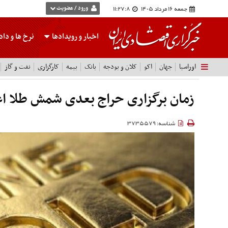
جمعه 16 مرداد 1405
11:27:9
ورود / عضویت
اخبار و رویدادها
نرخ ها
و داده
اوراسیا
جهان
اکو
کلان و بودجه
بانک
بیمه
کارگزاری
نفت و گاز
زمان برگزاری حراج بعدی شمش طلا اع
شناسه: 3735579