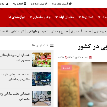
قیمت طلا و سکه
نفت و سوخت
فلزات پایه
کالاه
نیازمندی ها
 ها
استان‌ها
مناطق آزاد
چندرسانه‌ای
پتروشیمی
صنعت آب و برق
صنایع و معادن
تجارت و بازرگانی
کار و تعاون
اقتصاد
تازه ترین ها
هشدار؛ این میوه تابستانی 
شنبه 30 تیر 1403
10:35
مسموم کند
سلامت
رشد صنعت پخش دارو با 
چالش‌های ساختاری
شناسایی تقلب مالیاتی پز
مصنوعی