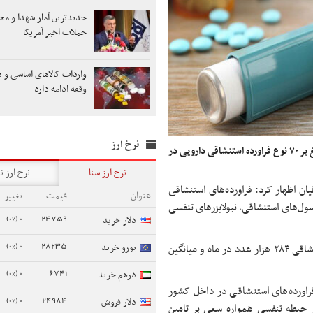
جدیدترین آمار شهدا و مج
حملات اخیر آمریکا
واردات کالاهای اساسی و د
وقفه ادامه دارد
نرخ ارز
مدیرکل دارو و مواد تحت کنترل سازمان غذا و دارو گفت: بالغ بر ۷۰ نوع فراورده استنشاقی دارویی در
نرخ ارز سنا
نرخ ارز ن
ان اظهار کرد: فراورده‌های استنشاقی
عنوان
قیمت
تغییر
سول‌های استنشاقی، نبولایزرهای تنفسی
0 (0%)
24759
دلار خرید
0 (0%)
28235
یورو خرید
بنابر اعلام سازمان غذا و دارو، وی افزود: میانگین مصرف فراورده استنشاقی ۲۸۴ هزار عدد در ماه و میانگین
0 (0%)
6741
درهم خرید
رو با اشاره به اینکه ۷۶ درصد عددی فراورده‌های استنشاقی در داخل کشور
0 (0%)
24984
دلار فروش
 حیطه تنفسی همواره سعی بر تامین