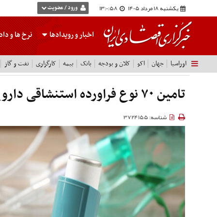
یکشنبه 18 مرداد 1405
13:0:58
ورود / عضویت
اخبار و رویدادها
نرخ ها
و داده
اوراسیا
جهان
اکو
کلان و بودجه
بانک
بیمه
کارگزاری
نفت و گاز
تامین ۷۰ نوع فراورده استنشاقی دارویی در کشور
شناسه: 3724155