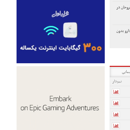
روحان در
ارو بدون
یمایی
نمودار