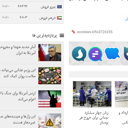
0 (0%)
28492
یورو فروش
0 (0%)
6803
درهم فروش
ن
پربازدیدترین ها
آمار جدید شهدا و مجروح
آمریکا به ایران
این رژیم غذایی می‌تواند 
سلامت روان کمک کند
ارتش آمریکا برای جنگ با ا
اعزام می‌کند
رداد و
زیان چهار میلیارد
این ژل‌ها و شوینده‌های 
تومانی برای خروج هر
عکس
پرستار
غیرمجاز هستند