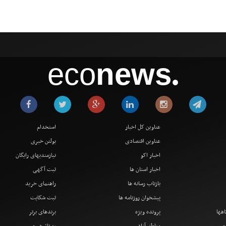
eco
news
●
عناوین کل اخبار
استخدام
عناوین اقتصادی
بولتن خبری
اخبار اکو
نیازمندیهای رایگان
اخبار استان ها
ثبت آگهی
بازتاب رسانه ها
راهنمای خرید
پیشخوان روزنامه ها
ثبت شکایت
اهها
پرونده ویژه
برندهای برتر
دی
مناطق آزاد
رپرتاژ خبری