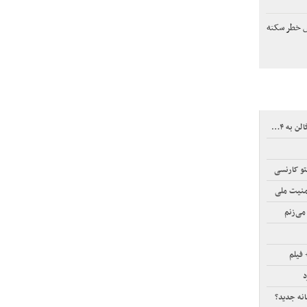
ش خطر سکته
لار رسید
تو کارنسی
امنیت ملی
می‌زنم
 فیلم
د
انه جدید؟