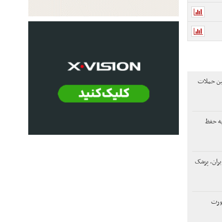
ین حملات
به حفظ
یران، پزشک
صورت