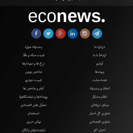
eco
news
●
درباره ما
پیشنهاد سوژه
ارتباط با ما
قیمت سکه و طلا
آرشیو
نرخ ها و نمودارها
پیوندها
شاخص بورس
نقشه سایت
قیمت خودرو
انتقاد و پیشنهاد
آمار و شاخص ها
اعلام مشکل
رویدادها و نمایشگاهها
میثاق حرفه‌ای
تحلیل های اقتصادی
عناوین کل اخبار
استخدام
عناوین اقتصادی
بولتن خبری
اخبار اکو
نیازمندیهای رایگان