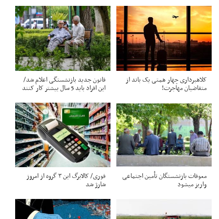
کلاهبرداری چهار همتی یک باند از
قانون جدید بازنشستگی اعلام شد/
متقاضیان مهاجرت!
این افراد باید 5 سال بیشتر کار کنند
معوقات بازنشستگان تأمین اجتماعی
فوری/ کالابرگ این ۳ گروه از امروز
واریز میشود
شارژ شد