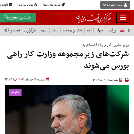
ورود / عضویت
قیمت طلا و سکه
نفت و سوخت
فلزات پا
بار
و
اوراسیا
جهان
اکو
کلان و بودجه
بانک
بیمه
کارگزاری
نفت و گاز
پ
بسته
نمودن
فهرست
وزیر تعاون، کار و رفاه اجتماعی:
شرکت‌های زیرمجموعه وزارت کار راهی
بورس می‌شوند
شنبه 19 خرداد 1403
12:29
شناسه: 3688091
جامعه