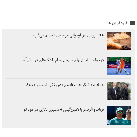
تازه ترین ها
FIA یزودی درباره رالی عربستان تصمیم می‌گیرد
درخواست ایران برای میزبانی جام باشگاه‌های فوتسال آسیا
حمله تند فیگو به اینفانتینو: دروغگو، پَست‌ و حیله‌گر!
فرناندو آلونسو با لامبورگینی 6 میلیون دلاری در موناکو