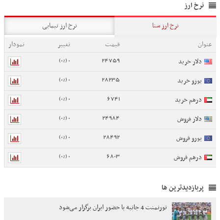
نرخ ارز
نرخ ارز سنا
نرخ ارز نیمایی
عنوان
قیمت
تغییر
نمودار
0 (0%)
24759
دلار خرید
0 (0%)
28235
یورو خرید
0 (0%)
6741
درهم خرید
0 (0%)
24984
دلار فروش
0 (0%)
28492
یورو فروش
0 (0%)
6803
درهم فروش
پربازدیدترین ها
تورنمنت 4 جانبه با حضور ایران برگزار می‌شود