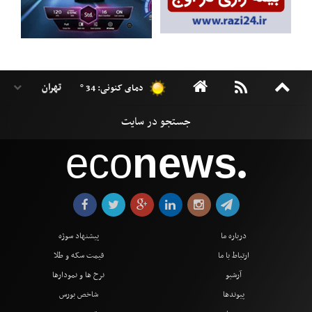
دمای کنونی: 34 °
eco
news
●
درباره ما
پیشنهاد سوژه
ارتباط با ما
قیمت سکه و طلا
آرشیو
نرخ ها و نمودارها
پیوندها
شاخص بورس