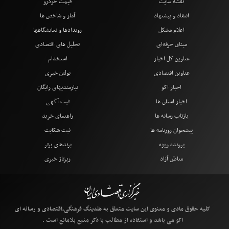
نقشه سایت
قیمت خودرو
انتقاد و پیشنهاد
آمار و شاخص ها
اعلام مشکل
رویدادها و نمایشگاهها
میثاق حرفه‌ای
تحلیل های اقتصادی
عناوین کل اخبار
استخدام
عناوین اقتصادی
بولتن خبری
اخبار اکو
نیازمندیهای رایگان
اخبار استان ها
ثبت آگهی
بازتاب رسانه ها
راهنمای خرید
پیشخوان روزنامه ها
ثبت شکایت
پرونده ویژه
برندهای برتر
مناطق آزاد
رپرتاژ خبری
کلیه حقوق مادی و معنوی این سایت متعلق به هلدینگ فرهنگی،اقتصادی و رسانه ای
اکو می باشد و استفاده از مطالب با ذکر منبع بلامانع است .