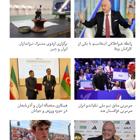
رابطه غیراخلاقی اینفانتینو با یکی از
برگزاری اردوی مشترک تیراندازان
کارکنان یوفا
ایران و چین
سرمربی سابق تیم ملی تکواندو ایران
همکاری سه‌ساله ایران و آذربایجان
سرمربی قزاقستان شد
در حوزه ورزش و جوانان