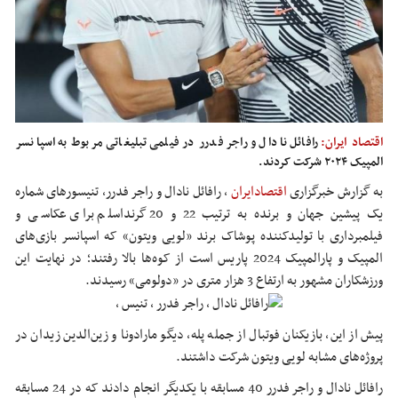
اقتصاد ایران:
رافائل نادال و راجر فدرر در فیلمی تبلیغاتی مربوط به اسپانسر
المپیک ۲۰۲۴ شرکت کردند.
به گزارش خبرگزاری
اقتصادایران
،
رافائل نادال و راجر فدرر، تنیسورهای شماره
یک پیشین جهان و برنده به ترتیب 22 و 20 گرنداسلم برای عکاسی و
فیلمبرداری با تولیدکننده پوشاک برند «لویی ویتون» که اسپانسر بازی‌های
المپیک و پارالمپیک 2024 پاریس است از کوه‌ها بالا رفتند؛ در نهایت این
ورزشکاران مشهور به ارتفاع 3 هزار متری در «دولومی» رسیدند.
پیش از این، بازیکنان فوتبال از جمله پله، دیگو مارادونا و زین‌الدین زیدان در
پروژه‌های مشابه لویی ویتون شرکت داشتند.
رافائل نادال و راجر فدرر 40 مسابقه با یکدیگر انجام دادند که در 24 مسابقه