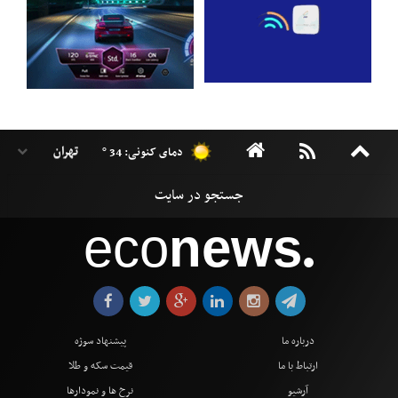
دمای کنونی: 34 °
eco
news
●
درباره ما
پیشنهاد سوژه
ارتباط با ما
قیمت سکه و طلا
آرشیو
نرخ ها و نمودارها