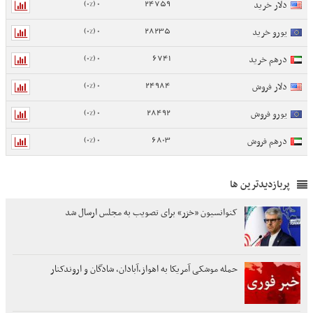
0 (0%)
24759
دلار خرید
0 (0%)
28235
یورو خرید
0 (0%)
6741
درهم خرید
0 (0%)
24984
دلار فروش
0 (0%)
28492
یورو فروش
0 (0%)
6803
درهم فروش
پربازدیدترین ها
کنوانسیون «خزر» برای تصویب به مجلس ارسال شد
حمله موشکی آمریکا به اهواز،آبادان، شادگان و اروندکنار