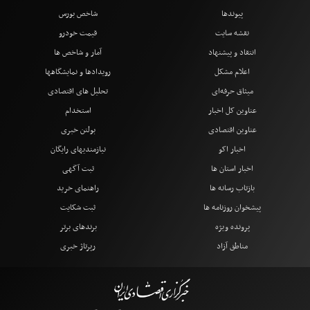
پیوندها
شاخص بورس
نقشه سایت
قیمت خودرو
انتقاد و پیشنهاد
آمار و شاخص ها
اعلام مشکل
رویدادها و نمایشگاهها
میثاق حرفه‌ای
تحلیل های اقتصادی
عناوین کل اخبار
استخدام
عناوین اقتصادی
بولتن خبری
اخبار اکو
نیازمندیهای رایگان
اخبار استان ها
ثبت آگهی
بازتاب رسانه ها
راهنمای خرید
پیشخوان روزنامه ها
ثبت شکایت
پرونده ویژه
برندهای برتر
مناطق آزاد
رپرتاژ خبری