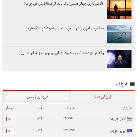
کلاهبرداری چهار همتی یک باند از متقاضیان مهاجرت!
مذاکرات ایران و عمان برای تعیین تعرفه در تنگه هرمز
واکنش قوه قضائیه به شیوه ردیابی و ترور شهید لاریجانی
نرخ ارز
نرخ ارز سنا
نرخ ارز نیمایی
عنوان
قیمت
تغییر
نمودار
0 (0%)
24759
دلار خرید
0 (0%)
28235
یورو خرید