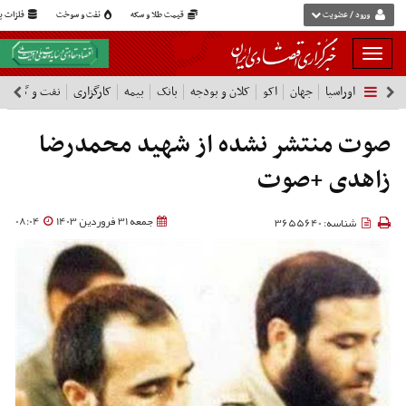
ورود / عضویت
قیمت طلا و سکه
نفت و سوخت
فلزات پا
بار
و
اوراسیا
جهان
اکو
کلان و بودجه
بانک
بیمه
کارگزاری
نفت و گاز
پ
بسته
نمودن
فهرست
صوت منتشر نشده از شهید محمدرضا
زاهدی +صوت
جمعه 31 فروردین 1403
08:04
شناسه: 3655640