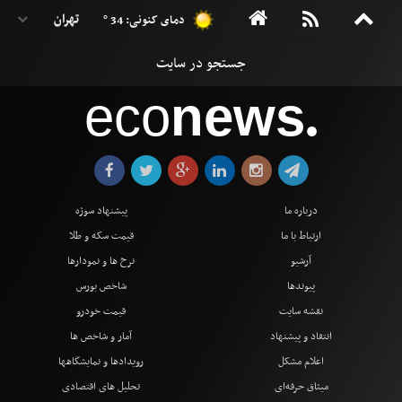
دمای کنونی: 34 °
eco
news
●
درباره ما
پیشنهاد سوژه
ارتباط با ما
قیمت سکه و طلا
آرشیو
نرخ ها و نمودارها
پیوندها
شاخص بورس
نقشه سایت
قیمت خودرو
انتقاد و پیشنهاد
آمار و شاخص ها
اعلام مشکل
رویدادها و نمایشگاهها
میثاق حرفه‌ای
تحلیل های اقتصادی