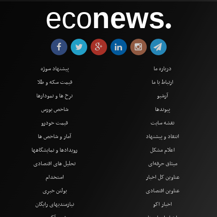
eco
news
●
درباره ما
پیشنهاد سوژه
ارتباط با ما
قیمت سکه و طلا
آرشیو
نرخ ها و نمودارها
پیوندها
شاخص بورس
نقشه سایت
قیمت خودرو
انتقاد و پیشنهاد
آمار و شاخص ها
اعلام مشکل
رویدادها و نمایشگاهها
میثاق حرفه‌ای
تحلیل های اقتصادی
عناوین کل اخبار
استخدام
عناوین اقتصادی
بولتن خبری
اخبار اکو
نیازمندیهای رایگان