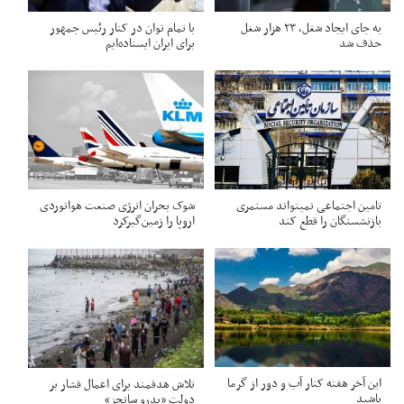
به جای ایجاد شغل، ۲۳ هزار شغل
با تمام توان در کنار رئیس جمهور
حذف شد
برای ایران ایستاده‌ایم
تامین اجتماعی نمیتواند مستمری
شوک بحران انرژی صنعت هوانوردی
بازنشستگان را قطع کند
اروپا را زمین‌گیر‌کرد
این آخر هفته کنار آب و دور از گرما
تلاش هدفمند برای اعمال فشار بر
باشید
دولت «پدرو سانچز»