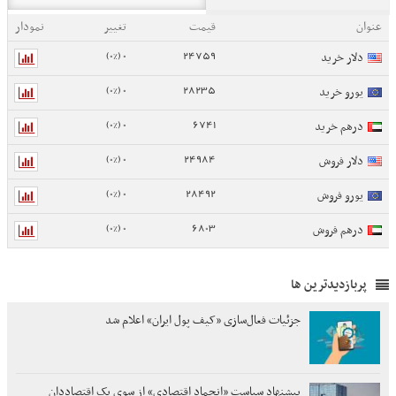
عنوان
قیمت
تغییر
نمودار
0 (0%)
24759
دلار خرید
0 (0%)
28235
یورو خرید
0 (0%)
6741
درهم خرید
0 (0%)
24984
دلار فروش
0 (0%)
28492
یورو فروش
0 (0%)
6803
درهم فروش
پربازدیدترین ها
جزئیات فعال‌سازی «کیف پول ایران» اعلام شد
پیشنهاد سیاست «انجماد اقتصادی» از سوی یک اقتصاددان