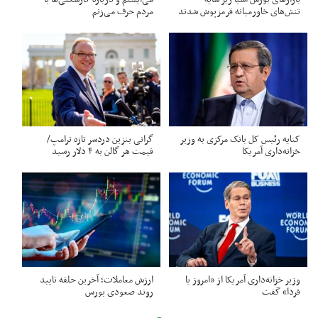
تنش‌های خاورمیانه قرمزپوش شدند
مردم حرف می‌زنم
کنایه رئیس کل بانک مرکزی به وزیر
گرانی بنزین دردسر تازه ترامپ/
خزانه‌داری آمریکا
قیمت هر گالن به ۴ دلار رسید
وزیر خزانه‌داری آمریکا از «امروز یا
ارزش معاملات؛ آخرین حلقه تایید
فردا» گفت
روند صعودی بورس