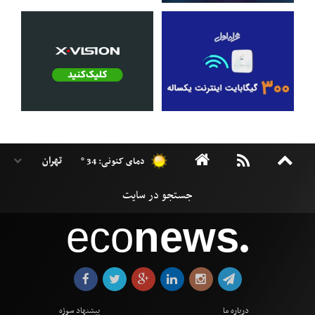
دمای کنونی: 34 °
eco
news
●
درباره ما
پیشنهاد سوژه