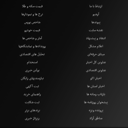
ارتباط با ما
قیمت سکه و طلا
آرشیو
نرخ ها و نمودارها
پیوندها
شاخص بورس
نقشه سایت
قیمت خودرو
انتقاد و پیشنهاد
آمار و شاخص ها
اعلام مشکل
رویدادها و نمایشگاهها
میثاق حرفه‌ای
تحلیل های اقتصادی
عناوین کل اخبار
استخدام
عناوین اقتصادی
بولتن خبری
اخبار اکو
نیازمندیهای رایگان
اخبار استان ها
ثبت آگهی
بازتاب رسانه ها
راهنمای خرید
پیشخوان روزنامه ها
ثبت شکایت
پرونده ویژه
برندهای برتر
مناطق آزاد
رپرتاژ خبری