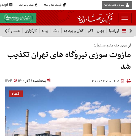
ورود / عضویت
قیمت طلا و سکه
نفت و سوخت
فلزات پا
بار
و
اوراسیا
جهان
اکو
کلان و بودجه
بانک
بیمه
کارگزاری
نفت و گاز
پ
بسته
نمودن
فهرست
از سوی یک مقام مسئول؛
مازوت سوزی نیروگاه های تهران تکذیب
شد
پنجشنبه 9 آذر 1402
12:04
شناسه: 3626447
اقتصاد