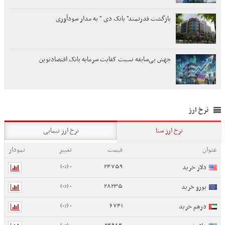
بازگشت قدرتمند" بانک دی " به مدار سودآوری
جهش بی‌سابقه نسبت کفایت سرمایه بانک اقتصادنوین
نرخ ارز
نرخ ارز سنا
نرخ ارز نیمایی
عنوان
قیمت
تغییر
نمودار
0 (0%)
24759
دلار خرید
0 (0%)
28235
یورو خرید
0 (0%)
6741
درهم خرید
0 (0%)
24984