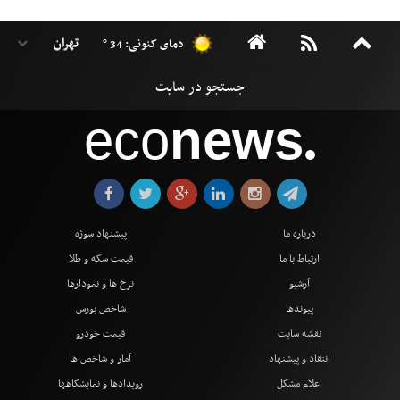
دمای کنونی: 34 °
eco
news
●
درباره ما
پیشنهاد سوژه
ارتباط با ما
قیمت سکه و طلا
آرشیو
نرخ ها و نمودارها
پیوندها
شاخص بورس
نقشه سایت
قیمت خودرو
انتقاد و پیشنهاد
آمار و شاخص ها
اعلام مشکل
رویدادها و نمایشگاهها