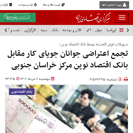
ورود / عضویت
قیمت طلا و سکه
نفت و سوخت
فلزات پا
بار
و
اوراسیا
جهان
اکو
کلان و بودجه
بانک
بیمه
کارگزاری
نفت و گاز
پ
بسته
نمودن
فهرست
تسهیلات قرض الحسنه توسط بانک اقتصاد نوین :
تجمع اعتراضی جوانان جویای کار مقابل
بانک اقتصاد نوین مرکز خراسان جنوبی
دوشنبه 8 خرداد 1402
23:35
شناسه: 3526395
بانک اقتصادنوین