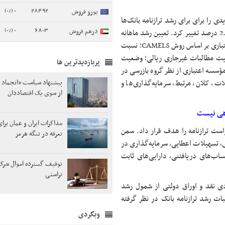
0 (0%)
28492
یورو فروش
ی را برای برای رشد ترازنامه بانک‌ها
0 (0%)
6803
درهم فروش
ابلاغ کرد که براساس رشد دامنه بانک‌ها در هر ماه به 1.33 درصد تا 2.5 درصد تغییر کرد. تعیین رشد ماهانه
بانک در این دامنه براساس 7 شاخص، امتیاز رتبه بندی بانک‏/مؤسسه اعتباری بر اساس روش CAMELS؛ نسبت
یت مطالبات غیرجاری ریالی؛ وضعیت
پربازدیدترین ها
ؤسسه اعتباری از نظر گروه بازرسی در
پیشنهاد سیاست «انجماد 
، کلان، مرتبط، سرمایه‌گذاری‌ها و
از سوی یک اقتصاددان
دهی نیست
مذاکرات ایران و عمان برای
ست ترازنامه را هدف‌ قرار داد. سمن
تعرفه در تنگه هرمز
، تسهیلات اعطایی، سرمایه‌گذاری در
ساب‌های دریافتنی، دارایی‌های ثابت
توقیف گسترده اموال شرک
تراستی
دی نقد و اوراق دولتی از شمول رشد
ات رشد ترازنامه بانک در نظر گرفته
وبگردی