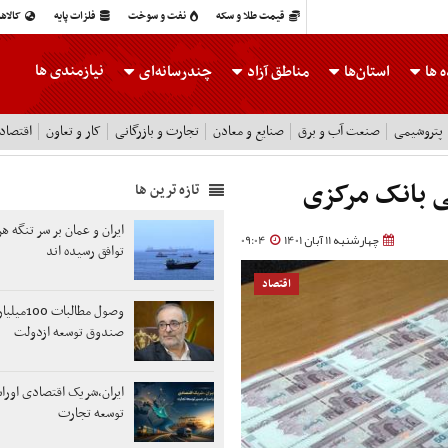
قیمت طلا و سکه
نفت و سوخت
فلزات پایه
کالاه
نیازمندی ها
 ها
استان‌ها
مناطق آزاد
چندرسانه‌ای
پتروشیمی
صنعت آب و برق
صنایع و معادن
تجارت و بازرگانی
کار و تعاون
اقتصاد
ی بانک مرکزی
تازه ترین ها
ایران و عمان بر سر تنگه هر
چهارشنبه 11 آبان 1401
09:04
توافق رسیده اند
اقتصاد
وصول مطالبات
صندوق توسعه ازدولت
ایران،شریک اقتصادی اوراس
توسعه تجارت