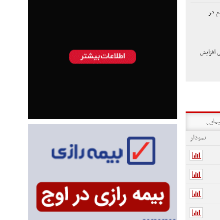
م در
 افزایش
یمایی
نمودار