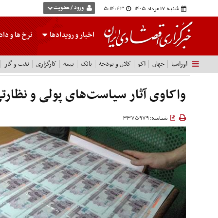
شنبه 17 مرداد 1405
5:14:44
ورود / عضویت
اخبار و رویدادها
نرخ ها
و داده
اوراسیا
جهان
اکو
کلان و بودجه
بانک
بیمه
کارگزاری
نفت و گاز
واکاوی آثار سیاست‌های پولی و نظارت
شناسه: 3375979