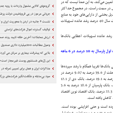
نک مرکزی برای یک بانک سقف رشد ماهانه مثلا 2 درصد تعیین می‌کند، به این معنا نیست که در
گروههای کالایی مشمول واردات با رویه جدید ا
ی مشمول در سمت راست، در مجموع حداکثر
جریانی مرموز در پی فروپاشیدن دولت پزش
تبدیل بخشی از دارایی‌های خود به منابع
نقد، آن را به تسهیلات تبدیل کند. بنابراین ممکن است یک بانک در یک سال 40 درصد رشد مانده تسهیلات
نشست ۴ جانبه در اردن با محوریت ایران و آمریکا
توقیف گسترده اموال شرکت‌های تراستی
 رشد مانده تسهیلات اعطایی بانک‌ها
ارزش معاملات؛ آخرین حلقه تایید روند ص
وصول مطالبات 100میلیارد دلاری صندوق توسعه ازدولت
* کاهش رشد تسهیلات‌دهی 12 بانک بورسی از 54 درصد در 6 ماه اول پارسال به 10 درصد در 6 ماهه
بلایی که پیشرفت بیماری بر سرتان می آورد
این ژل‌های شستشوی پوست غیرمجاز است+
لات اعطایی بانک‌ها تقریبا همگام با رشد سپرده‌ها
مذاکرات ایران و عمان برای تعیین تعرفه در 
روند کاهشی قابل توجهی را طی کرده است. رشد مانده تسهیلات بانک ملت از 39.6 درصد به 9.07 درصد در
سود بی‌سابقه و شگفت‌انگیز شرکت‌های بزرگ
6 ماه اول امسال کاهش یافته است. همچنین بانک تجارت از 25.8 درصد به 19.1 درصد، بانک دی از 12.1
درصد به منفی 3.1 درصد، بانک صادرات از 25.7 درصد به 7.2 درصد، بانک پارسیان از 18.6 درصد به 5.6
به 13.2 درصد، پاسارگاد از 28 درصد به 22.3 درصد، بانک اقتصاد نوین اقتصاد
بوده است و حتی افزایشی بوده است.