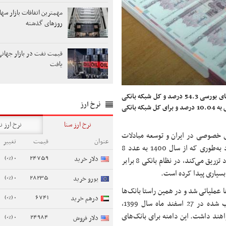
مهمترین اتفاقات بازار سها
روزهای گذشته
قیمت نفت در بازار جهانی
یافت
در 6 ماه اول سال گذشته رشد مانده تسهیلات اعطایی بانک‌های بورسی 54.3 درصد و کل شبکه بانکی
نرخ ارز
23.7 درصد بود، اما در 6 ماه اول امسال این نسبت رشد برای بانک‌های بورس به 10.04 درصد و برای کل شبکه بانکی
نرخ ارز سنا
نرخ ارز ن
ی خصوصی در ایران و توسعه مبادلات
عنوان
قیمت
تغییر
الکترونیک، ضریب فزاینده پولی در اقتصاد ایران روند صعودی طی کرد به‌طوری که از سال 1400 به عدد 8
0 (0%)
24759
دلار خرید
رسید، این به معنای آن است که هر یک ریالی که بانک مرکزی به اقتصاد تزریق می‌کند، در نظام بانکی 8 برابر
 بسیاری پیدا کرده است.
0 (0%)
28235
یورو خرید
ا عملیاتی شد و در همین راستا بانک‌ها
0 (0%)
6741
درهم خرید
به دو دسته تجاری و تخصصی تفکیک شدند. براساس ضوابط تصویب شده در 27 اسفند ماه سال 1399،
د ترازنامه خواهند داشت. این دامنه برای بانک‌های
0 (0%)
24984
دلار فروش