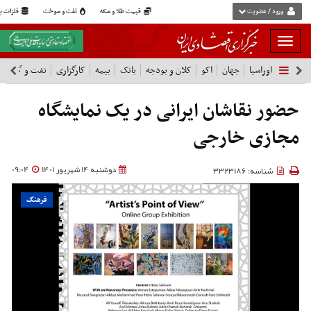
ورود / عضویت
قیمت طلا و سکه
نفت و سوخت
فلزات پا
بار
و
اوراسیا
جهان
اکو
کلان و بودجه
بانک
بیمه
کارگزاری
نفت و گاز
پ
بسته
نمودن
شرکت ها
فهرست
حضور نقاشان ایرانی در یک نمایشگاه
مجازی خارجی
دوشنبه 14 شهریور 1401
09:04
شناسه: 3323186
فرهنگ