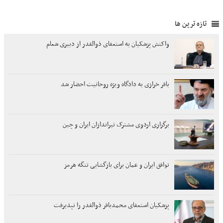
تازه ترین ها
واکنش پزشکیان به استعفای ذوالقدر از دبیری شعام
باقر خرازی به دادگاه ویژه روحانیت احضار شد
برگزاری اردوی مشترک تیراندازان ایران و چین
توافق ایران و عمان برای بازگشایی تنگه هرمز
پزشکیان استعفای محمدباقر ذوالقدر را نپذیرفت