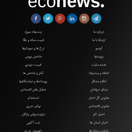
eco
news
●
درباره ما
پیشنهاد سوژه
ارتباط با ما
قیمت سکه و طلا
آرشیو
نرخ ها و نمودارها
پیوندها
شاخص بورس
نقشه سایت
قیمت خودرو
انتقاد و پیشنهاد
آمار و شاخص ها
اعلام مشکل
رویدادها و نمایشگاهها
میثاق حرفه‌ای
تحلیل های اقتصادی
عناوین کل اخبار
استخدام
عناوین اقتصادی
بولتن خبری
اخبار اکو
نیازمندیهای رایگان
اخبار استان ها
ثبت آگهی
بازتاب رسانه ها
راهنمای خرید