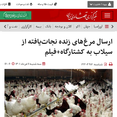
ورود / عضویت
قیمت طلا و سکه
نفت و سوخت
فلزات پا
بار
و
اوراسیا
جهان
اکو
کلان و بودجه
بانک
بیمه
کارگزاری
نفت و گاز
پ
بسته
نمودن
شرکت ها
فهرست
ارسال مرغ‌های زنده نجات‌یافته از
سیلاب به کشتارگاه+فیلم
سه شنبه 11 مرداد 1401
16:06
شناسه: 3304912