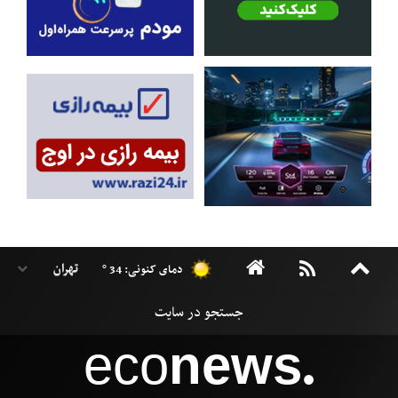
دمای کنونی: 34 °
eco
news
●