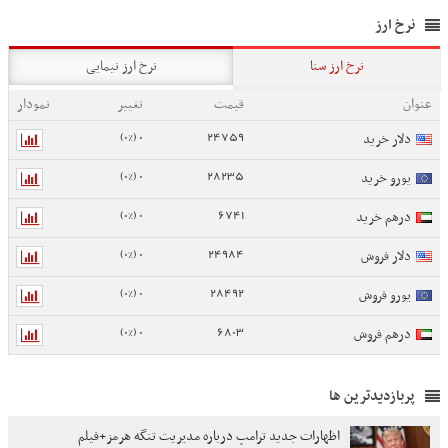
نرخ ارز
نرخ ارز سنا
نرخ ارز نیمایی
عنوان
قیمت
تغییر
نمودار
0 (0%)
24759
دلار خرید
0 (0%)
28235
یورو خرید
0 (0%)
6741
درهم خرید
0 (0%)
24984
دلار فروش
0 (0%)
28492
یورو فروش
0 (0%)
6803
درهم فروش
پربازدیدترین ها
اظهارات جدید ترامپ درباره مدیریت تنگه هرمز+فیلم