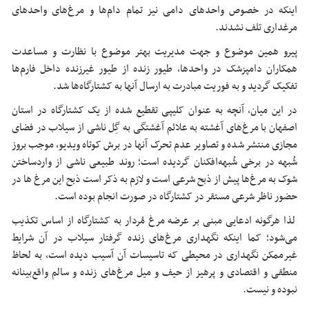
اینکه در خصوص واحدهای دامی نیز تمام دام‌ها و مرغ‌های واحدهای
مرغداری تلف نشدند.
پیرو همین موضوع و جهت مدیریت بهتر موضوع با نظارت و مساعدت
همکاران دامپزشک در واحدها، طیور زنده از طیور غیرزنده داخل فارم‌ها
تفکیک گردید و به فوریت مبادرت به ارسال آنها به کشتارگاه‌ها شد.
در این میان، آنچه به عنوان کلیپی تقطیع شده از یک کشتارگاه در استان
اصفهان با مرغ‌های آغشته به علائم آغشتگی به گِل‌ ناشی از سیلاب در فضای
مجازی منتشر شده و تصاویر عدم تحرک آنها در برش کوتاه ویدیو، موجب بروز
شُبهه در برخی شُبهه‌افکنان گردیده است؛ روند طبیعی ناشی از واردساختن
شوک به مرغ‌ها پیش از ذبح شرعی است و لازم به ذکر است ذبح این مرغ ها در
حضور ناظر شرعی مستقر در کشتارگاه در صورت انجام بوده است.
لذا هرگونه ادعایی مبنی بر عرضه مرغ مُردار به کشتارگاه از اساس تکذیب
می‌شود؛ کما اینکه نگهداری مرغ‌های زنده گرفتار سیلاب در آن شرایط
غیرممکن نگهداری در محیطی که تاسیسات آن آسیب دیده است، به لحاظ
منطقی و اقتصادی و پرهیز از حیف و میل مرغ‌های زنده و سالم واقع‌بینانه
نبوده و نیست.