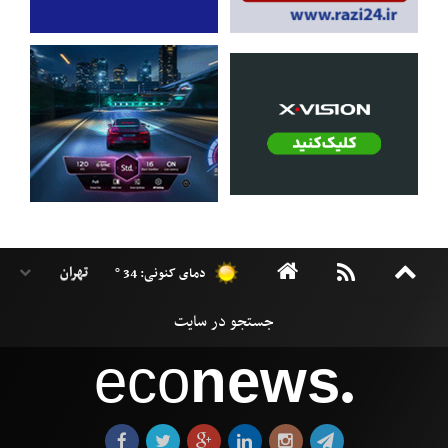
دمای کنونی: 34 °
eco
news
●