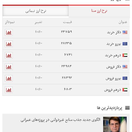
نرخ ارز سنا
نرخ ارز نیمایی
عنوان
قیمت
تغییر
نمودار
0 (0%)
24759
دلار خرید
0 (0%)
28235
یورو خرید
0 (0%)
6741
درهم خرید
0 (0%)
24984
دلار فروش
0 (0%)
28492
یورو فروش
0 (0%)
6803
درهم فروش
پربازدیدترین ها
الگوی جدید جذب منابع غیردولتی در پروژه‌های عمرانی