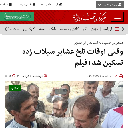
ورود / عضویت
قیمت طلا و سکه
نفت و سوخت
فلزات پا
بار
و
اوراسیا
جهان
اکو
کلان و بودجه
بانک
بیمه
کارگزاری
نفت و گاز
پ
بسته
نمودن
فهرست
دلجویی صمیمانه استاندار از عشایر
وقتی اوقات تلخ عشایر سیلاب زده
تسکین شد+فیلم
دوشنبه 10 مرداد 1401
11:05
شناسه: 3304468
استانها