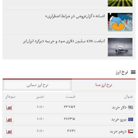
افسانه «گران‌فروشی در شرایط اضطراری»
انباشت 170 میلیون دلاری سود و جریمه دیرکرد ایران‌ایر
نرخ ارز
نرخ ارز سنا
نرخ ارز نیمایی
عنوان
قیمت
تغییر
نمودار
0 (0%)
24759
دلار خرید
0 (0%)
28235
یورو خرید
0 (0%)
6741
درهم خرید