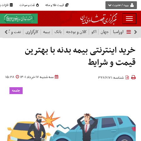
ورود / عضویت
قیمت طلا و سکه
نفت و سوخت
فلزات پا
بار
و
اوراسیا
جهان
اکو
کلان و بودجه
بانک
بیمه
کارگزاری
نفت و گاز
پ
بسته
نمودن
فهرست
خرید اینترنتی بیمه بدنه با بهترین
قیمت و شرایط
سه شنبه 17 خرداد 1401
15:28
شناسه: 3286171
جامعه