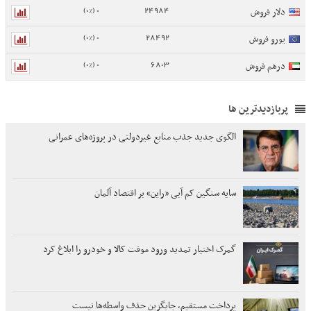
0 (0%)
24984
دلار فروش
0 (0%)
28492
یورو فروش
0 (0%)
6803
درهم فروش
پربازدیدترین ها
الگوی جدید جذب منابع غیردولتی در پروژه‌های عمرانی
سایه سنگین کم آبی «راین» بر اقتصاد آلمان
گمرک اختیار تمدید ورود موقت کالا و خودرو را ابلاغ کرد
پرداخت مستقیم، جایگزین حذف واسطه‌ها نیست