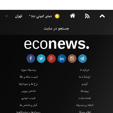
دمای کنونی: 34 °
eco
news
●
درباره ما
پیشنهاد سوژه
ارتباط با ما
قیمت سکه و طلا
آرشیو
نرخ ها و نمودارها
پیوندها
شاخص بورس
نقشه سایت
قیمت خودرو
انتقاد و پیشنهاد
آمار و شاخص ها
اعلام مشکل
رویدادها و نمایشگاهها