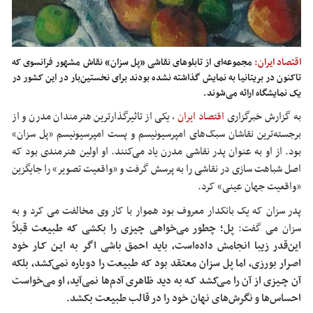
اقتصاد ایران:
مجموعه‌ای از تابلوهای نقاشی «پل سزان» نقاش مشهور فرانسوی که
تاکنون در بریتانیا به نمایش گذاشته نشده بودند برای نخستین‌بار در این کشور در
یک نمایشگاه ارائه می‌شوند.
به گزارش خبرگزاری
اقتصاد ایران
،
یکی از تاثیرگذارترین هنرمندان مدرن و از
برجسته‌ترین نقاشان سبک‌های امپرسیونیسم و پست امپرسیونیسم «پل سزان»
بود. از او به عنوان پدر نقاشی مدرن یاد می‌کنند. او اولین هنرمندی بود که
اصل شباهت ‌سازی در نقاشی را به پرسش گرفت و «واقعیت تصویر» را جایگزین
«واقعیت جهان عینی» کرد.
پدر سزان که یک بانکدار معروف بود هموار با کار وی مخالفت می کرد و به
سزان می گفت:
پل؛ چطور می‌خواهی چیزی را بکشی که طبیعت قبلاً
این‌قدر زیبا انجامش داده‌است، باید احمق باشی اگر به ایـن ‌کـار خود
اصرار بورزی، اما پل سزان معتقد بود که طبیعت را دوباره نمی‌کشد، بلکه
آن چـیزی از آن را مـی‌کشد کـه به دید ظاهری آدم‌ها نمی‌آید، او می‌خواست
احساس‌ها و نگرش‌های نهان خود را در قالب طبیعت بکشد.