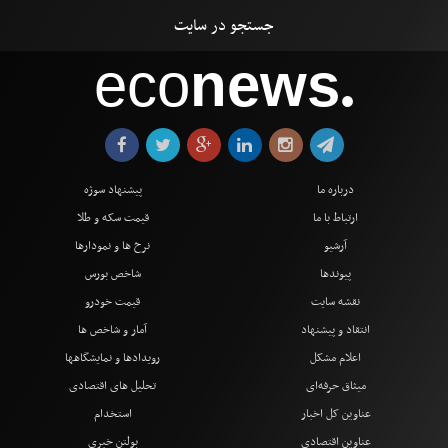
eco
news
●
درباره ما
پیشنهاد سوژه
ارتباط با ما
قیمت سکه و طلا
آرشیو
نرخ ها و نمودارها
پیوندها
شاخص بورس
نقشه سایت
قیمت خودرو
انتقاد و پیشنهاد
آمار و شاخص ها
اعلام مشکل
رویدادها و نمایشگاهها
میثاق حرفه‌ای
تحلیل های اقتصادی
عناوین کل اخبار
استخدام
عناوین اقتصادی
بولتن خبری