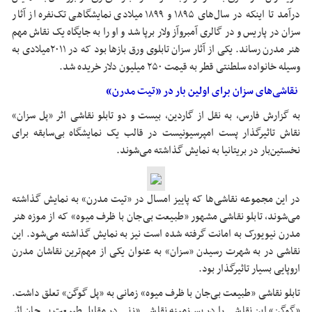
درآمد تا اینکه در سال‌های ۱۸۹۵ و ۱۸۹۹ میلادی نمایشگاهی تک‌نفره از آثار
سزان در پاریس و در گالری آمبروآز ولار برپا شد و او را به جایگاه یک نقاش مهم
هنر مدرن رساند. یکی از آثار سزان تابلوی ورق بازها بود که در ۲۰۱۱میلادی به
وسیله خانواده سلطنتی قطر به قیمت ۲۵۰ میلیون دلار خریده شد.
نقاشی‌های سزان برای اولین بار در «تیت مدرن»
به گزارش فارس،
به نقل از گاردین، بیست و دو تابلو نقاشی اثر «پل سزان»
نقاش تاثیرگذار پست امپرسیونیست در قالب یک نمایشگاه بی‌سابقه برای
نخستین‌بار در بریتانیا به نمایش گذاشته می‌شوند.
در این مجموعه نقاشی‌ها که پاییز امسال در «تیت مدرن» به نمایش گذاشته
می‌شوند، تابلو نقاشی مشهور «طبیعت بی‌جان با ظرف میوه» که از موزه هنر
مدرن نیویورک به امانت گرفته شده است نیز به نمایش گذاشته می‌شود. این
نقاشی در به شهرت رسیدن «سزان» به عنوان یکی از مهم‌ترین نقاشان مدرن
اروپایی بسیار تاثیرگذار بود.
تابلو نقاشی «طبیعت بی‌جان با ظرف میوه» زمانی به «پل گوگن» تعلق داشت.
«گوگن» این نقاشی را در پس‌زمینه نقاشی «زنی در مقابل طبیعت بی‌جان اثر