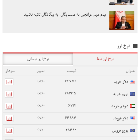
پیام مهم عراقچی به همسایگان: به بیگانگان تکیه نکنید
نرخ ارز
نرخ ارز سنا
نرخ ارز نیمایی
عنوان
قیمت
تغییر
نمودار
0 (0%)
24759
دلار خرید
0 (0%)
28235
یورو خرید
0 (0%)
6741
درهم خرید
0 (0%)
24984
دلار فروش
0 (0%)
28492
یورو فروش