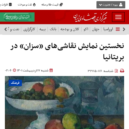
ورود / عضویت
قیمت طلا و سکه
نفت و سوخت
فلزات پا
بار
و
اوراسیا
جهان
اکو
کلان و بودجه
بانک
بیمه
کارگزاری
نفت و گاز
پ
بسته
نمودن
فهرست
نخستین نمایش نقاشی‌های «سزان» در
بریتانیا
شنبه 17 اردیبهشت 1401
02:06
شناسه: 3275086
فرهنگ