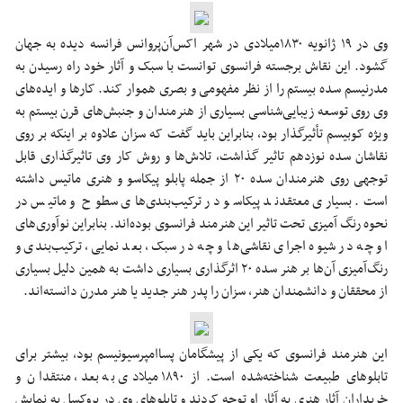
وی در ۱۹ ژانویه ۱۸۳۰میلادی در شهر اکس‌آن‌پروانس فرانسه دیده به جهان
گشود. این نقاش برجسته فرانسوی توانست با سبک و آثار خود راه رسیدن به
مدرنیسم سده بیستم را از نظر مفهومی و بصری هموار کند. کارها و ایده‌های
وی روی توسعه زیبایی‌شناسی بسیاری از هنرمندان و جنبش‌های قرن بیستم به
ویژه کوبیسم تأثیرگذار بود، بنابراین باید گفت که سزان علاوه بر اینکه بر روی
نقاشان سده نوزدهم تاثیر گذاشت، تلاش‌ها و روش کار وی تاثیرگذاری قابل
توجهی روی هنرمندان سده‌ ۲۰ از جمله پابلو پیکاسو و هنری ماتیس داشته
است. بسیاری معتقدند پیکاسو در ترکیب‌بندی‌های سطوح و ماتیس در
نحوه‌ رنگ آمیزی تحت تاثیر این هنرمند فرانسوی بوده‌اند. بنابراین نوآوری‌های
او چه در شیوه اجرای نقاشی‌ها و چه در سبک، بعد نمایی، ترکیب‌بندی و
رنگ‌آمیزی آن‌ها بر هنر سده ۲۰ اثرگذاری بسیاری داشت به همین دلیل بسیاری
از محققان و دانشمندان هنر، سزان را پدر هنر جدید یا هنر مدرن دانسته‌اند.
این هنرمند فرانسوی که یکی از پیشگامان پساامپرسیونیسم بود، بیشتر برای
تابلوهای طبیعت شناخته‌شده است. از ۱۸۹۰ میلادی به بعد، منتقدان و
خریداران آثار هنری به آثار او توجه کردند و تابلوهای وی در بروکسل به نمایش