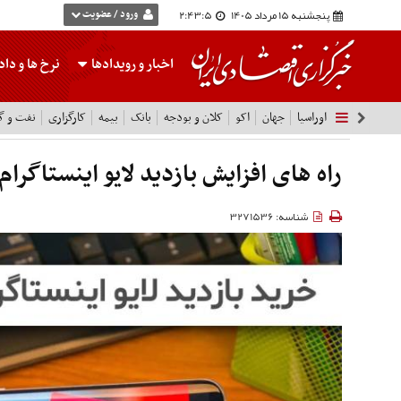
پنجشنبه 15 مرداد 1405
2:43:6
ورود / عضویت
اخبار و رویدادها
نرخ ها
و داده
اوراسیا
جهان
اکو
کلان و بودجه
بانک
بیمه
کارگزاری
نفت و گا
راه های افزایش بازدید لایو اینستاگرام
شناسه: 3271536