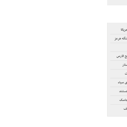
ریکا
نگه هرمز
ج فارس
تار
ت
ی سیاه
هستند
لف