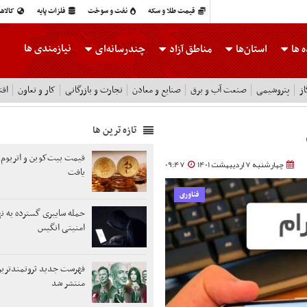
قیمت طلا و سکه
نفت و سوخت
فلزات پایه
کالاه
نیازمندی ها
 ها
استان‌ها
مناطق آزاد
چندرسانه‌ای
ز
پتروشیمی
صنعت آب و برق
صنایع و معادن
تجارت و بازرگانی
کار و تعاون
اقت
تازه ترین ها
قیمت بیت‌کوین و اتریوم 
چهارشنبه 7 اردیبهشت 1401
09:47
یافت
فناوری
حمله سایبری گسترده به ن
امنیتی انگیس
فهرست جدید ثروتمندترین 
منتشر شد