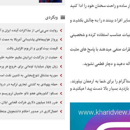
 ساده و راحت سخنان خود را ادا کنید
وبگردی
ایر افراد بیننده را به چالش بکشید و
روایت سی‌بی‌اس از مذاکرات آینده ایران و آم
دبیات مناسب استفاده کرده و شخصیتی
پرواز هواپیماهای پشتیبانی آمریکا به سمت ت
 نظرات منفی میدهند با پاسخ های مثبت
قیمت بیت‌کوین و اتریوم افزایش یافت
حمایت از بازگشت ایرانیان مقیم حاشیه خلی
رائه دهید و دچار قطعی نشوید.
زیان چهار میلیارد تومانی برای خروج هر پرس
سوریه مشتاق تنوع‌بخشی به تامین نفت اس
تاگرام را برای شما به ارمغان بیاورند.
حمله پهپادی به کشتی تجاری ترکیه در دریا
ازدید بسیار بالا دست پیدا میکنید و
مسکو: کشورهای عضو ناتو حامیان تروریسم 
ضرر 541 میلیون دلاری شرکت فضایی ایلان ماسک
اهمال‌کاری در صدور احکام‌ دانشجویان متخ