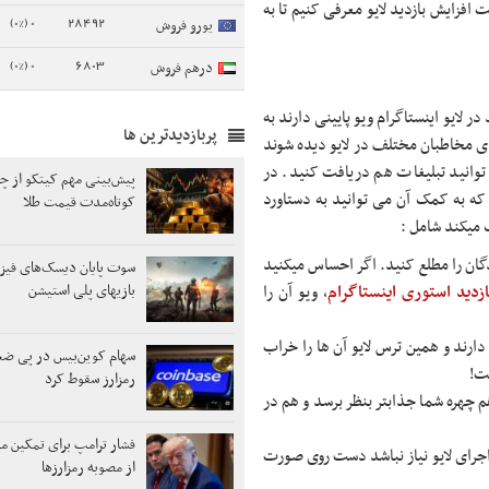
 افزایش بازدید لایو معرفی کنیم تا به
0 (0%)
28492
یورو فروش
0 (0%)
6803
درهم فروش
در لایو اینستاگرام ویو پایینی دارند به
پربازدیدترین ها
 ی مخاطبان مختلف در لایو دیده شوند
وانید تبلیغات هم دریافت کنید. در
پیش‌بینی مهم کیتکو از چش
 که به کمک آن می توانید به دستاورد
کوتاه‌مدت قیمت طلا
 میکند شامل :
دگان را مطلع کنید. اگر احساس میکنید
سوت پایان دیسک‌های فیز
زدید استوری اینستاگرام
، ویو آن را
بازیهای پلی استیشن
دارند و همین ترس لایو آن ها را خراب
سهام کوین‌بیس در پی ضع
ست!
رمزارز سقوط کرد
هم چهره شما جذابتر بنظر برسد و هم در
فشار ترامپ برای تمکین مج
م اجرای لایو نیاز نباشد دست روی صورت
از مصوبه رمزارزها