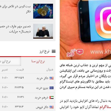
دلار
دستور مهم عارف در خصو
دیجیتال+ جزئیات
نرخ ارز
نرخ ارز سنا
نرخ ارز ن
یکی از مهم ترین و جذاب ترین شبکه های
عنوان
قیمت
تغییر
ت و بروزرسانی می باشد، این اپلیکیشن
رایگان در اختیار مردم قرار می گیرد،
0 (0%)
24759
دلار خرید
باید مطابق با الگوریتم های اینستاگرام
ه شدن در این برنامه مستلزم سپری کردن
0 (0%)
28235
یورو خرید
0 (0%)
6741
درهم خرید
ه دنبال راه های افزایش بازدید لایو در
0 (0%)
24984
ستاگرام
تماشاگران لایو خود را افزایش
دلار فروش