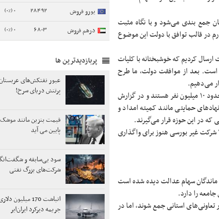
0 (0%)
28492
یورو فروش
ان جمع بندی می‌شود و با نگاه مثبت
0 (0%)
6803
درهم فروش
ارم در قالب توافق با دولت این موضوع
ولت ارسال کردیم که خوشبختانه با کلیات
پربازدیدترین ها
 است. بعد از موافقت دولت، ما طرح
عبور نفتکش‌های عربستان 
ر می‌دهیم.
پرتنش دریای سرخ!
محمدرضا پورابراهیمی گفت: از ۲۰ میلیون نفر جا مانده، گروه اول که حدود ۱۰ میلیون نفر هستند و در گزارش
اد‌های حمایتی مانند کمیته امداد و
ی که در این حوزه قرار می‌گیرند.
قیمت بنزین مانند موشک بال
پایین می آید
وی با اشاره به برخی مشکلات و تخلفات در مسیر سهام عدالت افزود: ۱۳ شرکت غیر بورسی هنوز برای واگذاری
سود بی‌سابقه و شگفت‌انگ
شرکت‌های بزرگ نفتی
ا ماندگان سهام عدالت دیده شده است
جامعه را دارد.
انباشت 170 میلیون د
ی دیده شده تا مردم در تعاونی‌های استانی جمع شوند، اما در
جریمه دیرکرد ایران‌ایر