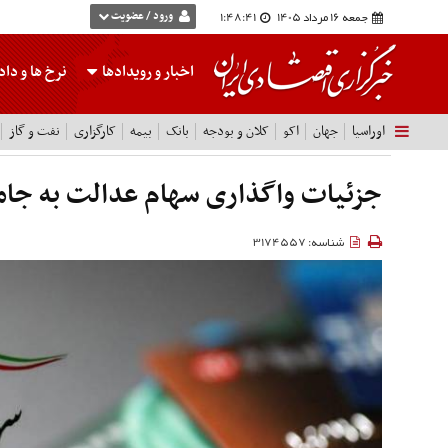
جمعه 16 مرداد 1405
1:48:42
ورود / عضویت
اخبار و رویدادها
نرخ ها
و داده
اوراسیا
جهان
اکو
کلان و بودجه
بانک
بیمه
کارگزاری
نفت و گاز
جزئیات واگذاری سهام عدالت به جام
شناسه: 3174557