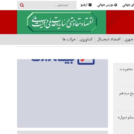
ای جهانی
بورس جهانی
آرشیو
 شهری
اقتصاد دیجیتال
کشاورزی
شرکت ها
ن با محوریت
یح میدهم
مشام «پول»