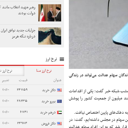
رهبر شهید انقلاب مانند ک
دولت بودند
جزئیات جدید توافق ایران 
درباره تنگه هرمز
نرخ ارز
نرخ ارز سنا
نرخ ارز ن
گان سهام عدالت می‌تواند در زندگی
عنوان
قیمت
تغییر
0 (0%)
24759
دلار خرید
امشب شبکه خبر گفت: یکی از اقدامات
د میلیون از جمعیت کشور را پوشش
0 (0%)
28235
یورو خرید
0 (0%)
6741
درهم خرید
ین سهام در مجلس داشته‌ایم، گفت: در
0 (0%)
24984
دلار فروش
رار شد که به این افراد سهام عدالت