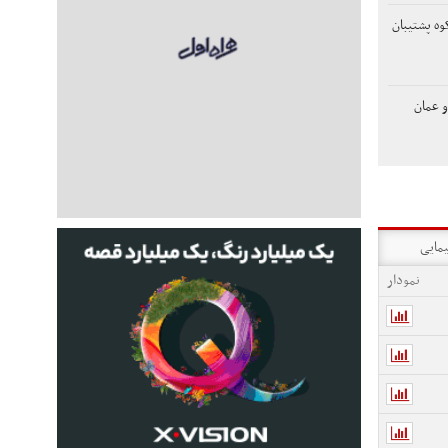
وه پشتیبان
و عمان
یمایی
نمودار