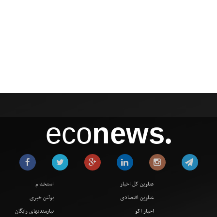
eco
news
●
عناوین کل اخبار
استخدام
عناوین اقتصادی
بولتن خبری
اخبار اکو
نیازمندیهای رایگان