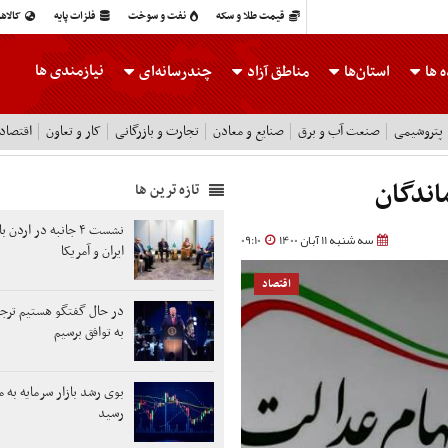
قیمت طلا و سکه
نفت و سوخت
فلزات پایه
کالاه
نیازمندی ها
 ها
استان‌ها
مناطق آزاد
چندرسانه‌ای
پتروشیمی
صنعت آب و برق
صنایع و معادن
تجارت و بازرگانی
کار و تعاون
اقتصاد
اندگان
تازه ترین ها
نشست ۴ جانبه در ارد
سه شنبه 11 آبان 1400
09:10
ایران و آمریکا
اقتصاد
در حال گفتگو هستیم ترج
به توافق برسیم
بوی رشد بازار سرمایه به 
رسید