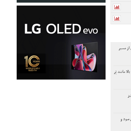
از مسیر
ا مانند پَر
یز
لاری سود و