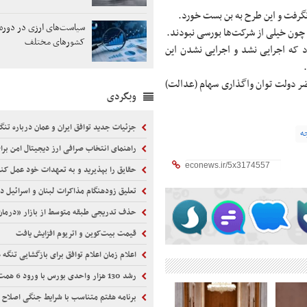
گرفت و این طرح به بن بست خورد.
سیاست‌های ارزی در دوره
چون خیلی از شرکت‌ها بورسی نبودند.
کشورهای مختلف
 که اجرایی نشد و اجرایی نشدن این
ر دولت توان واگذاری سهام (عدالت)
وبگردی
جزئیات جدید توافق ایران و عمان درباره تنگ
جه
راهنمای انتخاب صرافی ارز دیجیتال امن برای 
حقایق را بپذیرید و به تعهدات خود عمل کن
تعلیق زودهنگام مذاکرات لبنان و اسرائیل د
حذف تدریجی طبقه متوسط از بازار «درم
قیمت بیت‌کوین و اتریوم افزایش یافت
اعلام زمان اعلام توافق برای بازگشایی تنگه 
رشد 130 هزار واحدی بورس با ورود 6 همت پول حقیقی
برنامه هفتم متناسب با شرایط جنگی اصلاح 