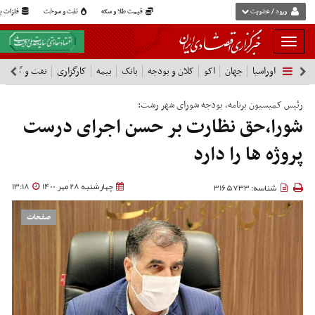
ورود / عضویت
قیمت طلا و سکه
نفت و سوخت
فلزات پا
بار
و
اوراسیا
جهان
اکو
کلان و بودجه
بانک
بیمه
کارگزاری
نفت و گاز
پ
بسته
نمودن
فهرست
رئیس کمیسیون برنامه، بودجه شورای شهر رشت:
شورا،حق نظارت بر حسن اجرای درست
پروژه ها را دارد
چهارشنبه 28 مهر 1400
13:18
شناسه: 3165733
صفحات