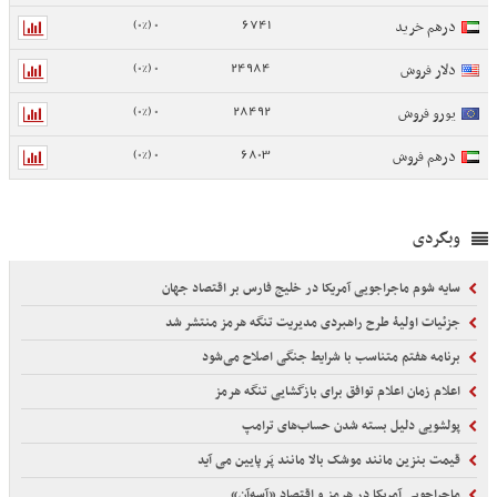
0 (0%)
6741
درهم خرید
0 (0%)
24984
دلار فروش
0 (0%)
28492
یورو فروش
0 (0%)
6803
درهم فروش
وبگردی
سایه شوم ماجراجویی آمریکا در خلیج فارس بر اقتصاد جهان
جزئیات اولیۀ طرح راهبردی مدیریت تنگه هرمز منتشر شد
برنامه هفتم متناسب با شرایط جنگی اصلاح می‌شود
اعلام زمان اعلام توافق برای بازگشایی تنگه هرمز
پولشویی دلیل بسته شدن حساب‌های ترامپ
قیمت بنزین مانند موشک بالا مانند پَر پایین می آید
ماجراجویی آمریکا در هرمز و اقتصاد «آسه‌آن»