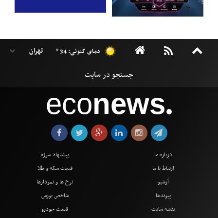
دمای کنونی: 34 °
eco
news
●
درباره ما
پیشنهاد سوژه
ارتباط با ما
قیمت سکه و طلا
آرشیو
نرخ ها و نمودارها
پیوندها
شاخص بورس
نقشه سایت
قیمت خودرو