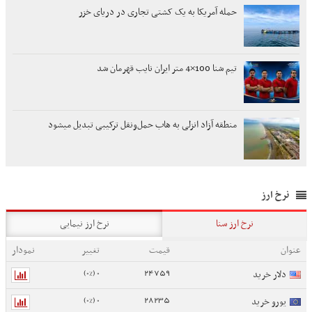
حمله آمریکا به یک کشتی تجاری در دریای خزر
تیم شنا 100×4 متر ایران نایب قهرمان شد
منطقه آزاد انزلی به هاب حمل‌ونقل ترکیبی تبدیل میشود
نرخ ارز
نرخ ارز سنا
نرخ ارز نیمایی
عنوان
قیمت
تغییر
نمودار
0 (0%)
24759
دلار خرید
0 (0%)
28235
یورو خرید