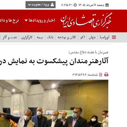
جمعه 16 مرداد 1405
8:25:31
ورود / عضویت
اخبار و رویدادها
نرخ ها
و داده
اوراسیا
جهان
اکو
کلان و بودجه
بانک
بیمه
کارگزاری
نفت و گاز
همزمان با هفته دفاع مقدس؛
آثارهنرمندان پیشکسوت به نمایش در
شناسه: 3145466