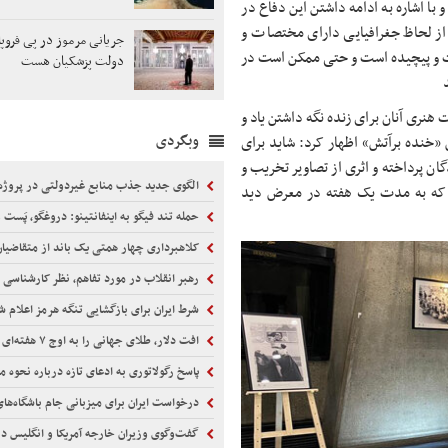
دفاع مقدس اعلام کرد و با اشاره به ادامه داشتن این دفاع در
قدس دشمن و جبهه از لحاظ جغرافیایی دارای مختصات و
جریانی مرموز در پی فروپ
ت و پیچیده است و حتی ممکن است در
دولت پزشکیان هست
هنری آنان برای زنده نگه داشتن یاد و
وبگردی
 «خنده برآتش» اظهار کرد: شاید برای
ن پرداخته و اثری از تصاویر تخریب و
الگوی جدید جذب منابع غیردولتی در پروژه‌ها
ت. تعداد آثار این نمایشگاه هم ۳۶ اثر است که به مدت یک هفته در معرض دید
حمله تند فیگو به اینفانتینو: دروغگو، پَست‌ 
کلاهبرداری چهار همتی یک باند از متقاضیا
رهبر انقلاب در مورد تفاهم، نظر کارشناسی ر
شرط ایران برای بازگشایی تنگه هرمز اعلام ش
افت دلار، طلای جهانی را به اوج ۷ هفته‌ای رساند
پاسخ رگولاتوری به ادعای تازه درباره نحوه محاسبه مصر
درخواست ایران برای میزبانی جام باشگاه‌های فوت
گفت‌وگوی وزیران خارجه آمریکا و انگلیس درباره ت