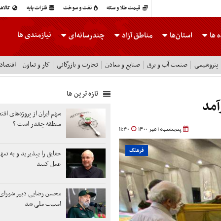
قیمت طلا و سکه
نفت و سوخت
فلزات پایه
کالاه
نیازمندی ها
 ها
استان‌ها
مناطق آزاد
چندرسانه‌ای
پتروشیمی
صنعت آب و برق
صنایع و معادن
تجارت و بازرگانی
کار و تعاون
اقتصاد
تازه ترین ها
آمد
سهم ایران از پروژه‌های اق
منطقه چقدر است ؟
پنجشنبه 1 مهر 1400
11:40
فرهنگ
حقایق را بپذیرید و به تع
عمل کنید
محسن رضایی دبیر شورای 
امنیت ملی شد