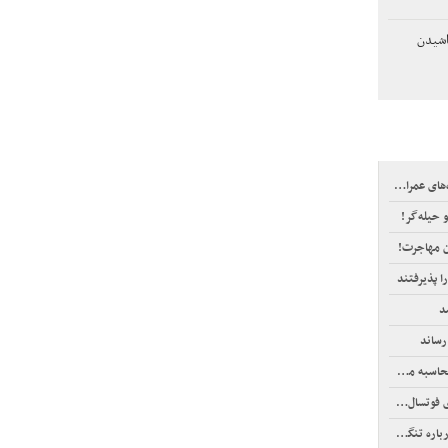
اشیدن
ی عمرانی
و حیله‌گر!
ن مهاجرت!
ا پذیرفتند
د
ف اینترنت
سال آسیا
نگه هرمز