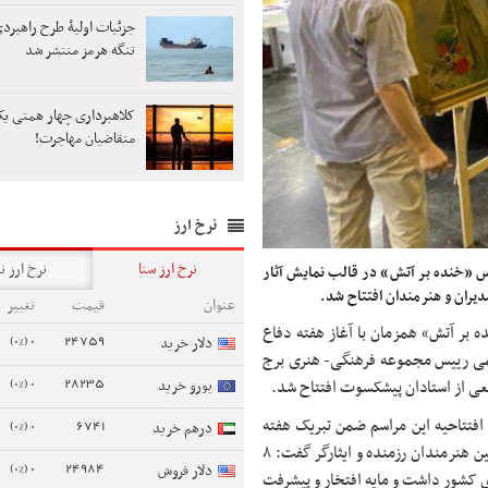
جزئیات اولیۀ طرح راهبر
تنگه هرمز منتشر شد
کلاهبرداری چهار همتی یک 
متقاضیان مهاجرت!
نرخ ارز
نرخ ارز سنا
نرخ ارز ن
 «خنده بر آتش» در قالب نمایش آثار
یران و هنرمندان افتتاح شد.
عنوان
قیمت
تغییر
 بر آتش» همزمان با آغاز هفته دفاع
0 (0%)
24759
دلار خرید
می رییس مجموعه فرهنگی- هنری برج
0 (0%)
28235
ی از استادان پیشکسوت افتتاح شد.
یورو خرید
تتاحیه این مراسم ضمن تبریک هفته
0 (0%)
6741
درهم خرید
دفاع مقدس به همه رزمندگان، ایثارگران و خانواده معظم شهدا و همچنین هنرمندان رزمنده و ایثارگر گفت: ۸
0 (0%)
24984
دلار فروش
 کشور داشت و مایه افتخار و پیشرفت