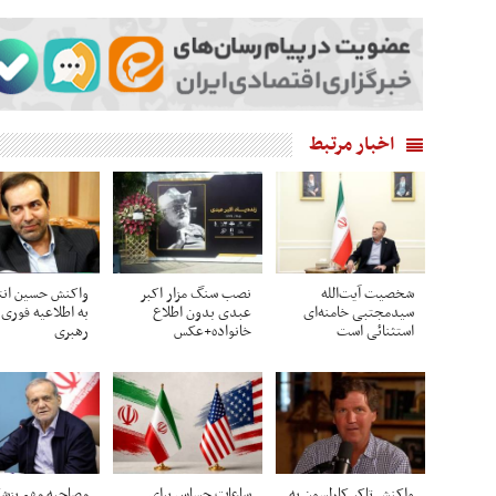
اخبار مرتبط
شخصیت آیت‌الله
نصب سنگ مزار اکبر
واکنش حسین انت
سیدمجتبی خامنه‌ای
عبدی بدون اطلاع
به اطلاعیه فوری 
استثنائی است
خانواده+عکس
رهبری
واکنش تاکر کارلسون به
ساعات حساس برای
مصاحبه مهم پزشک