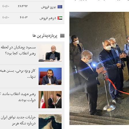
0 (0%)
28492
یورو فروش
0 (0%)
6803
درهم فروش
پربازدیدترین ها
مسعود پزشکیان در لحظه
رهبر انقلاب کجا بود؟
کار ویژه برخی، بستن همه 
تنها...
رهبر شهید انقلاب مانند ک
دولت بودند
جزئیات جدید توافق ایران 
درباره تنگه هرمز