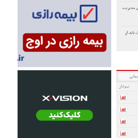
دی مدیریت
باند از
یمایی
نمودار