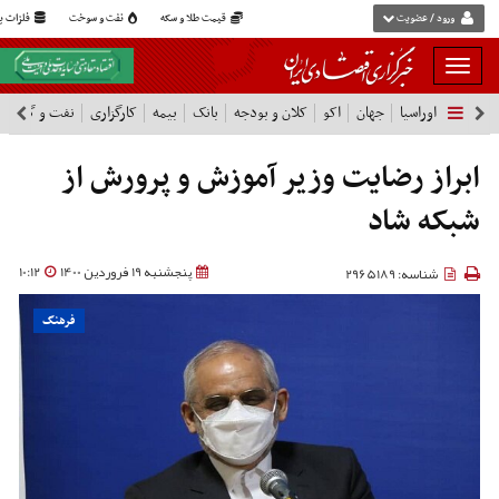
ورود / عضویت
قیمت طلا و سکه
نفت و سوخت
فلزات پا
بار
و
اوراسیا
جهان
اکو
کلان و بودجه
بانک
بیمه
کارگزاری
نفت و گاز
پ
بسته
نمودن
فهرست
ابراز رضایت وزیر آموزش و پرورش از
شبکه شاد
پنجشنبه 19 فروردین 1400
10:12
شناسه: 2965189
فرهنگ