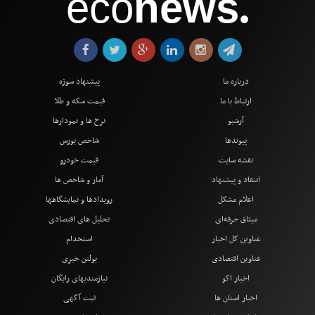
eco
news
●
درباره ما
پیشنهاد سوژه
ارتباط با ما
قیمت سکه و طلا
آرشیو
نرخ ها و نمودارها
پیوندها
شاخص بورس
نقشه سایت
قیمت خودرو
انتقاد و پیشنهاد
آمار و شاخص ها
اعلام مشکل
رویدادها و نمایشگاهها
میثاق حرفه‌ای
تحلیل های اقتصادی
عناوین کل اخبار
استخدام
عناوین اقتصادی
بولتن خبری
اخبار اکو
نیازمندیهای رایگان
اخبار استان ها
ثبت آگهی