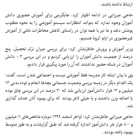
ارتباط داشته باشند.
حاجی میرزایی در ادامه اظهار کرد: جایگزینی برای آموزش
حضوری
دانش
آموزان وجود ندارد که بتواند انتظارات سیستم آموزشی را به نحوه مطلوب
پوشش دهد و ما نیز با همه توان در راستای کاهش مخاطرات
ناشی از
آموزش
غیرحضوری در ایام
کرونا
هستیم.
وزیر آموزش و پرورش خاطرنشان کرد: برای بررسی میزان ترک تحصیل، پنج
درصد از جمعیت دانش آموزان را ارزیابی کردیم و در این بررسی ۰.۳ دانش
آموزان در شبکه حضور نداشتند که آن را مورد پیگیری قرار دادیم.
وی با بیان اینکه کار مدرسه فقط آموزشی نیست و اجتماعی شدن است، گفت:
یک اقدام دیگر در زمینه بررسی وضعیت جسمانی بچه‌ها انجام و توده بدنی ۱۳
میلیون و ۱۳ هزار دانش‌آموز ارزیابی شد که ۳۰ درصد در این بررسی چاق بوده
یا اضافه وزن داشتند و یا خیلی لاغر بودند که برای بهبود آنان هدف گذاری
شد.
حاجی میرزایی خاطرنشان کرد: اواخر اسفند
۱۳۹۹
دوباره شاخص‌های ۱۱ میلیون
و ۸۰۰ هزار نفر دانش‌آموز اندازه گرفته شد که طبق گزارشات و به طور متوسط
بهبود یافته بودند.