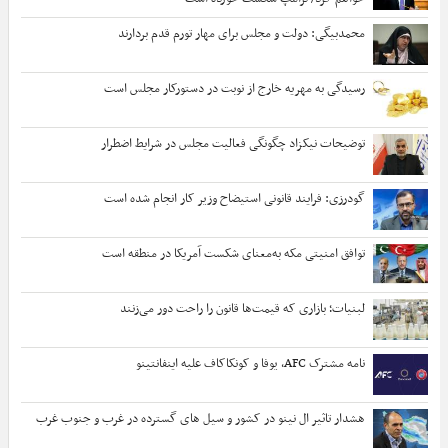
محمدبیگی: دولت و مجلس برای مهار تورم قدم بردارند
رسیدگی به مهریه خارج از نوبت در دستورکار مجلس است
توضیحات نیکزاد چگونگی فعالیت مجلس در شرایط اضطرار
گودرزی: فرایند قانونی استیضاح وزیر کار انجام شده است
توافق امنیتی مکه به‌معنای شکست آمریکا در منطقه است
لبنیات؛ بازاری که قیمت‌ها قانون را راحت دور می‌زنند
نامه مشترک AFC، یوفا و کونکاکاف علیه اینفانتینو
هشدار تاثیر ال نینو در کشور و سیل های گسترده در غرب و جنوب غرب