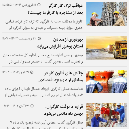
دارد,عدم ارائه غرامت ایام بیکاری وپرداخت حق بیمه بالا
11 فروردین 1404 - 15:55
عواقب ترک کار کارگر
و... معایب آن به حساب می آید.
بعد از مشاجره با کارفرما چیست؟
کارفرما موظف است به کارگری که ترک کار کرده، تمامی
حقوق، مزایا، بیمه، سنوات و عیدی به میزان کارکرد او
پرداخت کند.
22 اردیبهشت 1403 - 11:07
بهره‌وری از معادن
استان بوشهر افزایش می‌یابد
بوشهر- رییس اداره صنایع معدنی اداره کل صنعت، معدن
و تجارت استان بوشهر گفت: با حضور مسوول فنی در
معادن، بهره‌وری از معادن استان بوشهر افزایش می‌یابد.
29 آبان 1402 - 13:04
چالش های قانون کار در
مناطق آزاد و ویژه اقتصادی
شناسنامه شغلی کارگری، ایجاد اشتغال پایدار، اجرای ماده
۴مقررات اشتغال نیروی انسانی، بیمه و تامین اجتماعی از
جمله چالش های نیروی انسانی در مناطق آزاد تجاری و
27 آبان 1402 - 09:03
قرارداد موقت کارگران،
صنعتی است که باید مورد توجه و بررسی قرار گیرد.
بهمن ماه دائمی می‌شود
فعال کارگری گفت: مطابق آیین نامه تبصره یک ماده ۷
قانون کار، تمام کسانی که به مدت ۴ سال در کارهای با