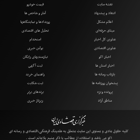
نقشه سایت
قیمت خودرو
انتقاد و پیشنهاد
آمار و شاخص ها
اعلام مشکل
رویدادها و نمایشگاهها
میثاق حرفه‌ای
تحلیل های اقتصادی
عناوین کل اخبار
استخدام
عناوین اقتصادی
بولتن خبری
اخبار اکو
نیازمندیهای رایگان
اخبار استان ها
ثبت آگهی
بازتاب رسانه ها
راهنمای خرید
پیشخوان روزنامه ها
ثبت شکایت
پرونده ویژه
برندهای برتر
مناطق آزاد
رپرتاژ خبری
کلیه حقوق مادی و معنوی این سایت متعلق به هلدینگ فرهنگی،اقتصادی و رسانه ای
اکو می باشد و استفاده از مطالب با ذکر منبع بلامانع است .