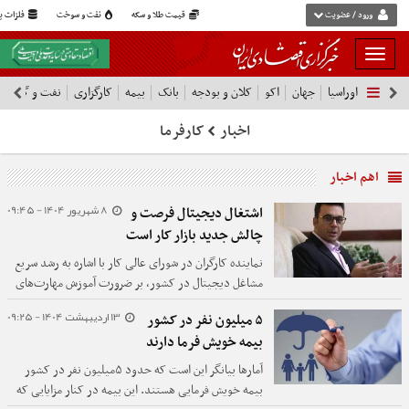
ورود / عضویت
قیمت طلا و سکه
نفت و سوخت
فلزات پا
بار
و
اوراسیا
جهان
اکو
کلان و بودجه
بانک
بیمه
کارگزاری
نفت و گاز
پ
بسته
نمودن
اخبار
کارفرما
فهرست
اهم اخبار
8 شهریور 1404 - 09:45
اشتغال دیجیتال فرصت و
چالش جدید بازار کار است
نماینده کارگران در شورای عالی کار با اشاره به رشد سریع
مشاغل دیجیتال در کشور، بر ضرورت آموزش مهارت‌های
نوین، حمایت قانونی از نیروی کار و توجه به دستمزدها
13 اردیبهشت 1404 - 09:25
۵ میلیون نفر در کشور
تاکید کرد و گفت: بازار کار در حال تغییر است و نسل
بیمه خویش فرما دارند
جدید باید با مهارت‌های دیجیتال تجهیز شود.
آمارها بیانگر این است که حدود ۵میلیون نفر در کشور
بیمه خویش فرمایی هستند. این بیمه در کنار مزایایی که