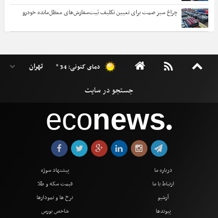
چراغ سبز صمت برای تعیین تکلیف ثبت‌سفارش‌های معطل‌مانده خودرو
دمای کنونی: 34 °
eco
news
●
درباره ما
پیشنهاد سوژه
ارتباط با ما
قیمت سکه و طلا
آرشیو
نرخ ها و نمودارها
پیوندها
شاخص بورس