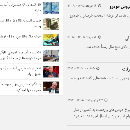
10 کشوری که بیشترین آب شی
16 خرداد 1405 - 13:08
فروش خودرو
دارند
 تقاضا از عرضه، انتخاب خریداران خودرو
قیمت نفت 
رسید
5 خرداد 1405 - 14:50
حواله دلار 154 هزار و 451 تومان شد
نی
الای پنج سال رسماً حذف شد.
درصد درآمدها از سرمایه‌گذاری 
5 خرداد 1405 - 12:19
تذکر درباره خرابی آسفالت آزادر
گرفت
به وزیر راه
بل‌توجهی نسبت به هفته‌های گذشته همراه شد.
پنتاگون دسترسی وزیر دوره باید
محرمانه را لغو کرد
23 اردیبهشت 1405 - 12:14
موع خودروهای واردشده به کشور از سال
 که با انضمام آمار فروردین امسال این عدد به حدود