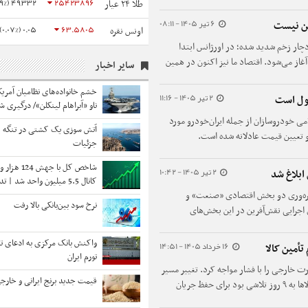
49,332 (0.19%)
25423896
طلا ۲۴ عیار
6 تیر 1405 - 08:11
کن نیست
0.05 (0.07%)
63.5805
اونس نقره
ار زخم شدید شده؛ در اورژانس ابتدا
از می‌شود. اقتصاد ما نیز اکنون در همین
سایر اخبار
ل شوند و سپس برنامه‌ای میان‌مدت برای
خشم خانواده‌های نظامیان آمریک
2 تیر 1405 - 11:16
بول است
ناو «آبراهام لینکلن»/ درگیری ش
خانواده‌ها و سرپرست وزارت نیر
می خودروسازان از جمله ایران‌خودرو مورد
آتش سوزی یک کشتی در تنگه 
آمریکا رخ داد
و تعیین قیمت عادلانه شده است.
جزئیات
شاخص کل با جهش
2 تیر 1405 - 10:42
ابلاغ شد
کانال 5.5 میلیون واحد شد | 
صعودی بورس با صف های خرید
ی بهره‌وری دو بخش اقتصادی «صنعت» و
نرخ سود بین‌بانکی بالا رفت
 اجرایی نقش‌آفرین در این بخش‌های
واکنش بانک مرکزی به ادعای تر
16 خرداد 1405 - 14:51
أمین کالا
تورم ایران
ت خارجی را با فشار مواجه کرد. تغییر مسیر
قیمت جدید برنج ایرانی و خارج
به شمال و مرزهای زمینی و کاهش زمان ترخیص کالاها به ۹ روز تلاشی بود برای حفظ جریان