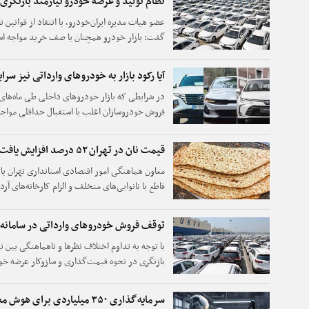
نظام تولید و عرضه خودرو نیازمند بازنگر
عضو هیات مدیره ایران‌خودرو، با انتقاد از قوانی
گفت: بازار خودرو همچنان با صف خرید مواجه است
جدی است.
آیا رکود بازار به خودروهای وارداتی نیز سرا
در شرایطی که بازار خودروهای داخلی طی ماه‌های
فروش خودروسازان اغلب با استقبال حداقلی مواجه
عرضه وارداتی‌ها نیز به‌همان سرنوشت محصولات 
قیمت نان در تهران ۵۲ درصد افزایش یافت
معاون هماهنگی امور اقتصادی استانداری تهران با ا
قاطع با نانوایی‌های متخلف و الزام کارخانه‌های آر
توقف فروش خودروهای وارداتی در سامانه 
با توجه به تداوم اختلاف نظرها و ناهماهنگی بین ن
بازنگری در نحوه قیمت‌گذاری و سازوکار عرضه خود
فروش این خودروها نخواهد بود.
سرمایه‌گذاری ۳۵۰ میلیاردی برای هوش مصنوعی صنعتی