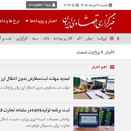
شنبه 17 مرداد 1405
7:24:6
ورود / عضویت
اخبار و رویدادها
نرخ ها
و داده
اوراسیا
جهان
اکو
کلان و بودجه
بانک
بیمه
کارگزاری
نفت و گا
اخبار
وزارت صمت
اهم اخبار
تمدید مهلت ثبت‌سفارش بدون انتقال ارز 
مهلت ثبت‌سفارش بدون انتقال ارز برای واردات موا
ثبت برنامه تولید1405در سامانه تجارت فعال شد
تجارت برای مشمولان فراهم شد.