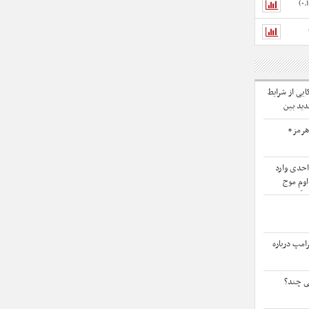
ایی از شرایط
دید بین
وی دریایی
هرمز+
 124 هزار واحدی وارد
تداوم موج
 گسترده
امپ درباره
ی چند؟