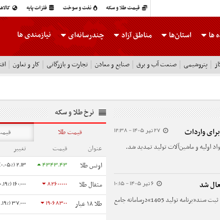
قیمت طلا و سکه
نفت و سوخت
فلزات پایه
کالاه
نیازمندی ها
 ها
استان‌ها
مناطق آزاد
چندرسانه‌ای
ز
پتروشیمی
صنعت آب و برق
صنایع و معادن
تجارت و بازرگانی
کار و تعاون
اقت
نرخ طلا و سکه
27 تیر 1405 - 12:38
برای واردات
قیمت طلا
قیمت
د اولیه و ماشین‌آلات تولید تمدید شد.
عنوان
قیمت
تغییر
2.13 (0.05%)
4343.43
اونس طلا
6 تیر 1405 - 10:15
160,000 (0.19%)
82600000
مثقال طلا
براساس مصوبات کمیته ارزی وزارت صمت، امکان ثبت سند«برنامه تولید 1405»درسامانه جامع
37,000 (0.19%)
19068300
طلا ۱۸ عیار