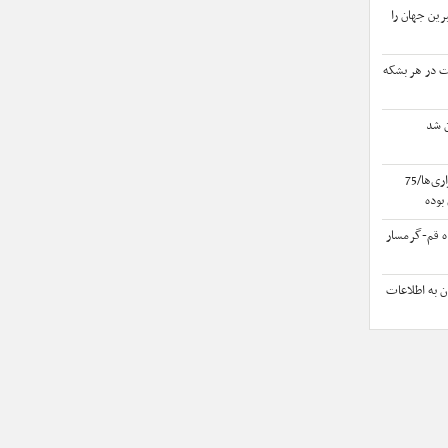
رین جهان را
به 83 دلار و 55 سنت در هر بشکه
تکذیب درآمدهای نجومی کارگزاری‌ها/75
بوده
اه قم-گرمسار
ن به اطلاعات