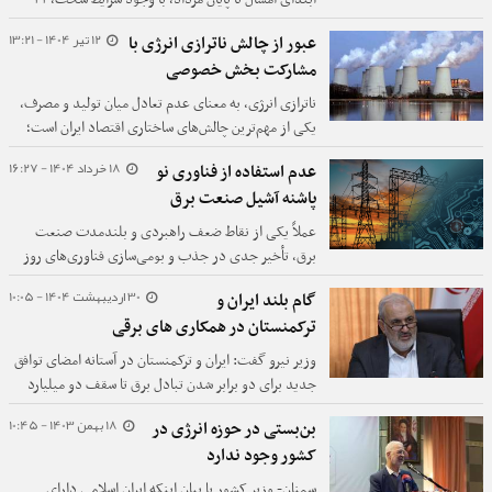
میلیون تن محصول پتروشیمی تولید شده است، بیان کرد:
12 تیر 1404 - 13:21
عبور از چالش ناترازی انرژی با
از این مقدار ۱۳ میلیون تن به ارزش ۵.۵ میلیارد دلار صادر
مشارکت بخش خصوصی
شده است.
ناترازی انرژی، به معنای عدم تعادل میان تولید و مصرف،
یکی از مهم‌ترین چالش‌های ساختاری اقتصاد ایران است؛
پدیده‌ای که با افزایش مصرف داخلی، فرسودگی
18 خرداد 1404 - 16:27
عدم استفاده از فناوری نو
زیرساخت‌ها و محدودیت سرمایه‌گذاری، در سال‌های اخیر
پاشنه آشیل صنعت برق
تشدید شده است.
عملاً یکی از نقاط ضعف راهبردی و بلندمدت صنعت
برق، تأخیر جدی در جذب و بومی‌سازی فناوری‌های روز
دنیا است این عقب‌ماندگی باعث شده ظرفیت به‌روزرسانی
30 اردیبهشت 1404 - 10:05
گام بلند ایران و
و تاب‌آوری زیرساخت‌ها پایین بیاید.
ترکمنستان در همکاری های برقی
وزیر نیرو گفت: ایران و ترکمنستان در آستانه امضای توافق
جدید برای دو برابر شدن تبادل برق تا سقف دو میلیارد
کیلووات‌ساعت قرار دارند.
18 بهمن 1403 - 10:45
بن‌بستی در حوزه انرژی در
کشور وجود ندارد
سمنان- وزیر کشور با بیان اینکه ایران اسلامی دارای