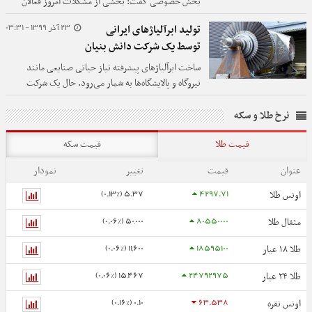
بخش خصوصی گفت: بخشی از مشکلات امروز فعالان
صنعت برق به دلیل شوک‌های ارزی سال‌های گذشته است.
23 آذر 1399 - 03:31
تولید ابرآلیاژهای ایرانی
توسط یک شرکت دانش بنیان
ساخت ابرآلیاژهای پیشرفته نیاز حیاتی صنایعی مانند
نیروگاه و پالایشگاه‌ها به شمار می‌رود. حال یک شرکت
داخلی به فناوری ساخت آنها دست یافته است.
نرخ طلا و سکه
قیمت طلا
قیمت سکه
عنوان
قیمت
تغییر
نمودار
5.37 (0.13%)
4297.71
اونس طلا
50,000 (0.06%)
80550000
مثقال طلا
11,600 (0.06%)
18595100
طلا ۱۸ عیار
15,467 (0.06%)
24792975
طلا ۲۴ عیار
0.10 (0.16%)
63.538
اونس نقره