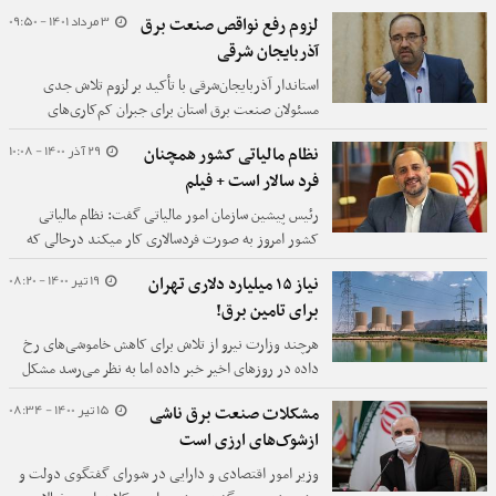
واحدهای موجود حرارتی در یک‌سال اول دولت سیزدهم
3 مرداد 1401 - 09:50
لزوم رفع نواقص صنعت برق
پیگیری شد و در سال اول، دو برابر متوسط آمار ۸ ساله
آذربایجان شرقی
دولت تدبیر و امید، به ظرفیت تولید برق کشور افزوده
شد.
استاندار آذربایجان‌شرقی با تأکید بر لزوم تلاش جدی
مسئولان صنعت برق استان برای جبران کم‌کاری‌های
گذشته در حوزه تولید و رفع نواقص این بخش، از صنایع
29 آذر 1400 - 10:08
نظام مالیاتی کشور همچنان
بزرگ و پرمصرف هم خواست تا برای تأمین برق مورد نیاز
فرد سالار است + فیلم
خود و کمک به تأمین بخشی از برق مصرفی استان به دنبال
احداث نیروگاه‌های مقیاس کوچک باشند.
رئیس پیشین سازمان امور مالیاتی گفت: نظام مالیاتی
کشور امروز به صورت فردسالاری کار میکند درحالی که
قرار بود از سالها قبل نظام مالیات ستانی مدرن شکل
19 تیر 1400 - 08:20
نیاز ۱۵ میلیارد دلاری تهران
بگیرد.
برای تامین برق!
هرچند وزارت نیرو از تلاش برای کاهش خاموشی‌های رخ
داده در روزهای اخیر خبر داده اما به نظر می‌رسد مشکل
کمبود ظرفیت تولید برق در ایران، چالشی بسیار پیچیده و
15 تیر 1400 - 08:34
مشکلات صنعت برق ناشی
گسترده‌تر از یک بحران کوتاه مدت است.
ازشوک‌های ارزی است
وزیر امور اقتصادی و دارایی در شورای گفتگوی دولت و