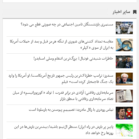
سایر اخبار
مستمری بازنشستگان تامین اجتماعی در چه صورتی قطع می شود؟
مقایسه تعداد کشتی‌های عبوری از تنگه هرمز قبل و بعد از حملات آمریکا
به ایران از سوی «کپلر»
خاطرات شنیدنی فوتبال| بزرگ‌ترین انتقام وسلی اسنایدر!
سندرز: ترامپ خطرناک‌ترین رئیس جمهور تاریخ آمریکاست/ او آمریکا را وارد
یک جنگ فاجعه‌بار کرده است+ فیلم
سرمایه‌داری رفاقتی؛ آزادی در برابر قدرت | تولد «کورپوراتیسم» از میان
تضاد سرمایه‌داری رفاقتی با منطق بازار
تماس رودری با رئال مادرید: تصمیمم پیوستن به بارسلونا است
پاییز پر بارش در راه ایران/ منتظر ال‌نینو باشید/ بیشترین بارش‌ها در این
روزها رخ خواهد داد