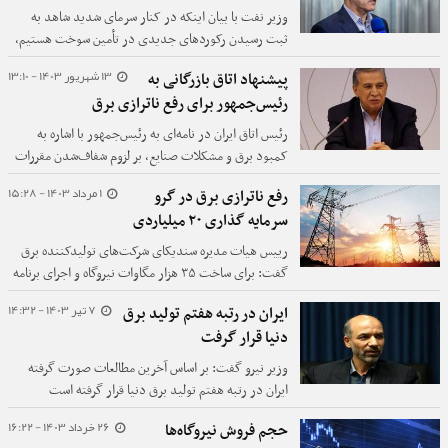
وزیر نفت با بیان اینکه در کنار سرمای شدید شاهد به
ثبت رسیدن رکوردهای جدیدی در تأمین سوخت هستیم،
از تحویل روزانه ۵۰ میلیون لیتر نفت‌گاز به نیروگاه‌ها خبر
13 شهریور 1403 - 13:10
پیشنهاد اتاق بازرگانی به
داد.
رئیس‌جمهور برای رفع ناترازی برق
رئیس اتاق ایران در نامه‌ای به رئیس‌جمهور با اشاره به
کمبود برق و مشکلات صنایع، بر لزوم شفاف‌شدن مقررات
حوزه انرژی، کاهش مداخلات دستوری و توجه دولت به
1 مرداد 1403 - 15:28
رفع ناترازی برق در گرو
جبران خسارات ناشی از قطعی برق تأکید کرد.
سرمایه گذاری ۲۰ میلیاردی
رییس هیات مدیره سندیکای شرکت‌های تولیدکننده برق
گفت: برای ساخت ۳۵ هزار مگاوات نیروگاه و اجرای برنامه
هفتم و البته رفع ناترازی برق طی ۵ سال به ۲۰ میلیارد دلار
7 تیر 1403 - 14:32
ایران در رتبه هفتم تولید برق
سرمایه گذاری نیاز داریم.
دنیا قرار گرفت
وزیر نیرو گفت: بر اساس آخرین مطالعات صورت گرفته
ایران در رتبه هفتم تولید برق دنیا قرار گرفته است
26 خرداد 1403 - 16:22
حجم فروش نیروگاه‌ها