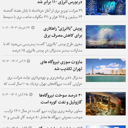
دربورس انرژی ۱۱۰ برابر شد
۳۹ شرکت توزیع برق از آغاز خردادماه تا پایان هفته گذشته
۲۴ میلیون و ۹۶۵ هزار و ۳۱۱ مگاوات ساعت برق با متوسط
قیمت ۱۱۷۱ ریال و حداقل نرخ ۸۵۰ ریال در بورس انرژی‌
26 خرداد 1403 - 10:02
پویش "باانرژی" راهکاری
معامله کردند.
برای کاهش مصرف برق
مجری طرح پویش "باانرژی" گفت: پیش‌بینی می‌شود که با
مشارکت بیشتر مشترکان در پویش باانرژی ۱۵ درصد
صرفه‌جویی در مصرف برق محقق شود.
9 آذر 1402 - 12:04
مازوت سوزی نیروگاه های
تهران تکذیب شد
مدیرکل دفتر برنامه‌ریزی و بهره‌برداری تولید شرکت برق
حرارتی گفت: نیروگاه‌های تهران نزدیک به ۱۰ سال است که
مازوت دریافت نمی‌کنند و مازوت‌سوزی آنها را قویاً
25 آبان 1402 - 11:04
۲۰ درصد سوخت نیروگاه‌ها
تکذیب می‌کنیم.
گازوئیل و نفت کوره است
معاون برنامه ریزی وزارت نیرو گفت: در سال ۱۴۰۱ ترکیب
سوخت مصرفی نیروگاه ها شامل ۸۰ درصد گاز طبیعی و ۲۰
درصد شامل ۱۲ درصد گازوییل و ۸ درصد نفت کوره بوده
29 مهر 1402 - 00:05