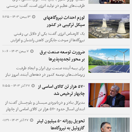
ظرفیت‌های عظیم در تولید انرژی است، گفت: بن‌بستی
در حوزه انرژی وجود ندارد.
13 بهمن 1403 - 11:25
لوزم احداث نیروگاههای
سیکل ترکیبی در کشور
یک کارشناس انرژی گفت: یکی از دلایل بی رغبتی
نیروگاه‌ها از سوخت جایگزین کاهش راندمان و افزایش
استهلاک است زیرا ۹۰ درصد نیروگاه‌های حرارتی ما بر پایه
7 بهمن 1403 - 10:06
ضرورت توسعه صنعت برق
سوخت گاز ساخته شده اند.
بر محور تجدیدپذیرها
برای بیمه آینده صنعت برق ایران و ایجاد ظرفیت
زیرساخت‌های توسعه کشور در دهه‌های آینده، امروز نیاز
به یک تغییر پارادایم جدی در روند توسعه صنعت برق
27 آذر 1403 - 11:55
۵۷۰ هزار تن کالای اساسی از
ایران داریم و آن حرکت به سمت توسعه نیروگاه‌های
چابهار ترخیص شد
تجدیدپذیر است.
مدیرکل بنادر و دریانوردی سیستان و بلوچستان گفت: از
ابتدای امسال حدود ۵۷۰ هزار تن کالای اساسی از چابهار
ترخیص شده است.
27 آذر 1403 - 01:29
تحویل روزانه ۵۰ میلیون لیتر
گازوئیل به نیروگاه‌ها