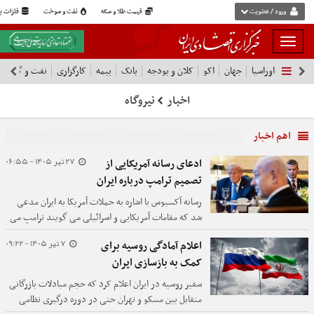
ورود / عضویت
قیمت طلا و سکه
نفت و سوخت
فلزات پا
بار
و
اوراسیا
جهان
اکو
کلان و بودجه
بانک
بیمه
کارگزاری
نفت و گاز
پ
بسته
نمودن
اخبار
نیروگاه
فهرست
اهم اخبار
27 تیر 1405 - 06:55
ادعای رسانه آمریکایی از
تصمیم ترامپ درباره ایران
رسانه آکسیوس با اشاره به حملات آمریکا به ایران مدعی
شد که مقامات آمریکایی و اسرائیلی می گویند ترامپ می
تواند در روزهای آینده دستور تشدید را صادر کند.
7 تیر 1405 - 09:22
اعلام آمادگی روسیه برای
کمک به بازسازی ایران
سفیر روسیه در ایران اعلام کرد که حجم مبادلات بازرگانی
متقابل بین مسکو و تهران حتی در دوره درگیری نظامی