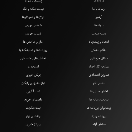
درباره ما
پیشنهاد سوژه
ارتباط با ما
قیمت سکه و طلا
آرشیو
نرخ ها و نمودارها
پیوندها
شاخص بورس
نقشه سایت
قیمت خودرو
انتقاد و پیشنهاد
آمار و شاخص ها
اعلام مشکل
رویدادها و نمایشگاهها
میثاق حرفه‌ای
تحلیل های اقتصادی
عناوین کل اخبار
استخدام
عناوین اقتصادی
بولتن خبری
اخبار اکو
نیازمندیهای رایگان
اخبار استان ها
ثبت آگهی
بازتاب رسانه ها
راهنمای خرید
پیشخوان روزنامه ها
ثبت شکایت
پرونده ویژه
برندهای برتر
مناطق آزاد
رپرتاژ خبری