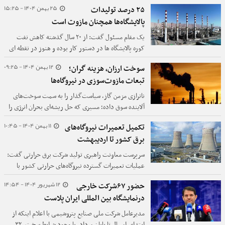
ایران با اسرائیل و آمریکا نیز روندی افزایشی داشته است.
25 بهمن 1404 - 15:25
۲۵ درصد تولیدات
پالایشگاه‌ها همچنان مازوت است
یک مقام مسئول گفت: از ۲۰ سال گذشته کاهش نفت
کوره پالایشگاه ها در دستور کار بوده و هنوز در نقطه ای
هستیم که ۲۰ تا ۲۵ درصد در پالایشگاهها مازوت تولید می
12 بهمن 1404 - 09:25
سوخت ارزان، هزینه گران؛
شود.
تبعات مازوت‌سوزی در نیروگاه‌ها
ناترازی مزمن گاز، سیاست‌گذار را به سمت سوخت‌های
آلاینده سوق داده؛ مسیری که حل ریشه‌ای بحران انرژی را
به تعویق انداخته است.
11 بهمن 1404 - 10:45
تکمیل تعمیرات نیروگاه‌های
برق کشور تا اردیبهشت
سرپرست معاونت راهبری تولید شرکت برق حرارتی گفت:
عملیات تعمیرات گسترده نیروگاه‌های حرارتی کشور با
حجمی معادل ۱۰۵ هزار مگاوات کلید خورده تا تابستان
12 شهریور 1404 - 14:54
حضور ۶۷شرکت خارجی
آینده با تاب‌آوری بیشتری پشت سر گذاشته شود.
درنمایشگاه بین المللی ایران پلاست
مدیرعامل شرکت ملی صنایع پتروشیمی با اعلام اینکه از
ابتدای امسال تا پایان مرداد، با وجود شرایط سخت، ۳۲