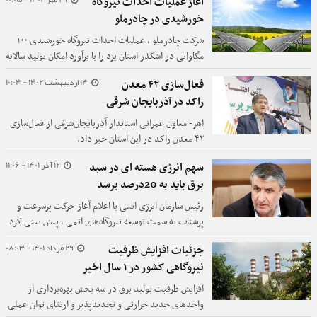
آغاز عملیات احداث نیروگاه
است.
خورشیدی در چادرملو
شرکت چادرملو ، عملیات احداث نیروگاه خورشیدی ۱۰۰
مگاواتی در اشکذر استان یزد را با برآورد امکان تولید سالانه
بیش از ۱۹۰ میلیون کیلووات ساعت برق آغاز کرد.
14 اردیبهشت 1402 - 10:04
فعال‌سازی ۴۲ معدن
راکد در آذربایجان شرقی
اهر- معاون عمرانی استاندار آذربایجان‌شرقی از فعال‌سازی
۴۲ معدن راکد در این استان خبر داد.
12 آذر 1401 - 11:06
سهم انرژی هسته ای در سبد
برق باید به 20درصد برسد
رئیس سازمان انرژی اتمی با اعلام آغاز حرکت پرسرعت و
پرشتاب به‌ سمت توسعه نیروگاه‌های اتمی ، پیش بینی کرد
سهم انرژی هسته‌ای در سبد برق به ۲۰ درصد خواهد
29 مرداد 1401 - 08:03
جزئیات افزایش ظرفیت
رسید.
نیروگاهی کشور در ۱ سال اخیر
افزایش ظرفیت تولید برق در سه بخش بهره‌برداری از
واحدهای جدید حرارتی و تجدیدپذیر و ارتقای توان عملی