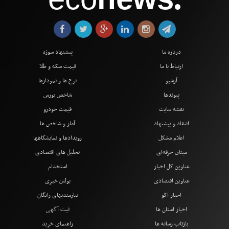
●
درباره ما
پیشنهاد سوژه
ارتباط با ما
قیمت سکه و طلا
آرشیو
نرخ ها و نمودارها
پیوندها
شاخص بورس
نقشه سایت
قیمت خودرو
انتقاد و پیشنهاد
آمار و شاخص ها
اعلام مشکل
رویدادها و نمایشگاهها
میثاق حرفه‌ای
تحلیل های اقتصادی
عناوین کل اخبار
استخدام
عناوین اقتصادی
بولتن خبری
اخبار اکو
نیازمندیهای رایگان
اخبار استان ها
ثبت آگهی
بازتاب رسانه ها
راهنمای خرید