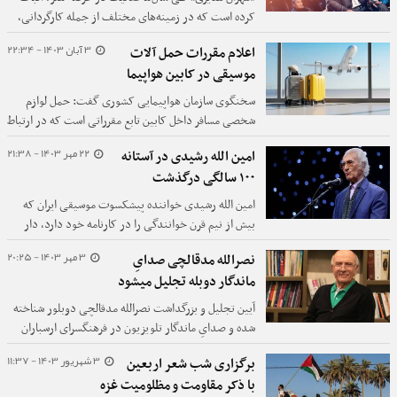
کرده است که در زمینه‌های مختلف از جمله کارگردانی،
بازیگری، مجری‌گری استعداد دارد. این هنرمند حتی در
3 آبان 1403 - 22:34
اعلام مقررات حمل آلات
بین رشته‌های ورزشی، بازیکن بیلیارد خوبی است، اما در
موسیقی در کابین هواپیما
هر رشته‌ای که خوب باشد، به نظر می‌رسد در خوانندگی
چندان خوب نیست!
سخنگوی سازمان هواپیمایی کشوری گفت: حمل لوازم
شخصی مسافر داخل کابین تابع مقرراتی است که در ارتباط
با ایمنی مسافر است و این مقررات شامل آلات موسیقی نیز
22 مهر 1403 - 21:38
امین الله رشیدی در آستانه
می‌شود.
۱۰۰ سالگی درگذشت
امین الله رشیدی خواننده پیشکسوت موسیقی ایران که
بیش از نیم قرن خوانندگی را در کارنامه خود دارد، دار
فانی را وداع گفت.
3 مهر 1403 - 20:25
نصرالله مدقالچی صدایِ
ماندگار دوبله تجلیل میشود
آیین تجلیل و بزرگداشت نصرالله مدقالچی دوبلور شناخته
شده و صدایِ ماندگار تلویزیون در فرهنگسرای ارسباران
برگزار می‌شود.
3 شهریور 1403 - 11:37
برگزاری شب شعر اربعین
با ذکر مقاومت و مظلومیت غزه