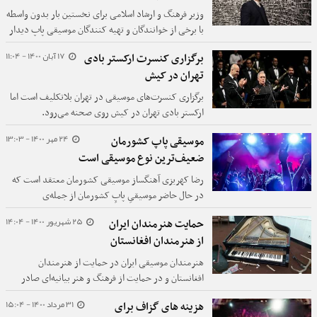
وزیر فرهنگ و ارشاد اسلامی برای نخستین بار بدون واسطه
با برخی از خوانندگان و تهیه کنندگان موسیقی پاپ دیدار
کرد.
17 آبان 1400 - 11:04
برگزاری کنسرت ارکستر بادی
تهران در کیش
برگزاری کنسرت‌های موسیقی در تهران بلاتکلیف است اما
ارکستر بادی تهران در کیش روی صحنه می‌رود.
24 مهر 1400 - 13:03
موسیقی پاپ کشورمان
ضعیف‌ترین نوع موسیقی است
رضا کهریزی آهنگساز موسیقی کشورمان معتقد است که
در حال حاضر موسیقیِ پاپِ کشورمان از جمله‌ی
ضعیف‌ترین انواع موسیقی است.
25 شهریور 1400 - 14:04
حمایت هنرمندان ایران
از هنرمندان افغانستان
هنرمندان موسیقی ایران در حمایت از هنرمندان
افغانستان و در حمایت از فرهنگ و هنر بیانیه‌ای صادر
کردند.
31 مرداد 1400 - 15:04
هزینه های گزاف برای