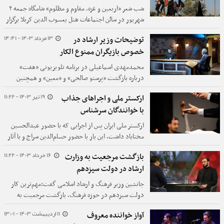
شب شعر «اربعین و غزه، مقاوم و مظلوم» شامگاه جمعه ۲
شهریور در سالن اجتماعات هتل یعسوب الدین کربلا برگزار
شد.
13 مرداد 1403 - 14:41
توضیحات وزیر ارشاد در
خصوص بازیگران ممنوع الکار
محمدمهدی اسماعیلی در برنامه تلویزیونی «هفت»
درباره بازگشت «پرستو صالحی» و «معین» و همچنین
بازیگران ممنوع‌الکار توضیحاتی داد.
19 تیر 1403 - 11:22
ارکستر ملی و اجراهای جذاب
با خوانندگان سرشناس
ارکستر ملی ایران پس از اجرایی که با حضور عبدالحسین
مختاباد داشت، این بار با حضور حسام‌الدین سراج و با آثار
ماندگار این خواننده روی صحنه رفت.
16 خرداد 1403 - 11:22
بازگشت مرجعیت به وزارت
ارشاد در دولت سیزدهم
جانشین وزیر فرهنگ و ارشاد اسلامی گفت:مهم‌ترین کار
دولت سیزدهم در حوزه فرهنگ، بازگشت مرجعیت به
حوزه‌های فرهنگی به ویژه وزارت فرهنگ بود.
11 اردیبهشت 1403 - 13:01
آواز خواننده معروف