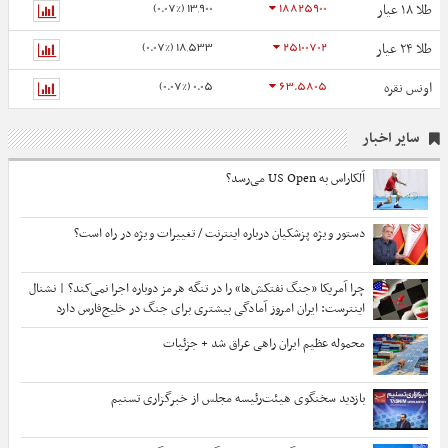
13,900 (0.07%)
18825900
طلا ۱۸ عیار
18,533 (0.07%)
25100702
طلا ۲۴ عیار
0.05 (0.07%)
63.5805
اونس نقره
سایر اخبار
آلکاراس به US Open می‌رسد؟
دستور ویژه پزشکیان درباره اینترنت / تغییرات ویژه در راه است؟
چرا آمریکا «جنگ نفتکش‌ها» را در تنگه هرمز دوباره اجرا نمی‌کند؟ | نشنال
اینترست: ایران امروز آمادگی بیشتری برای جنگ در خلیج‌فارس دارد
محموله عظیم ایران راهی عراق شد + جزئیات
بازدید سخنگوی هیئت‌رئیسه مجلس از خبرگزاری تسنیم