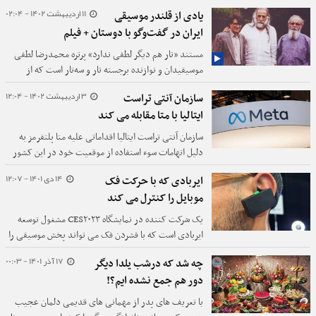
برخی اشکالات احتمالی، این مسائل را از طریق مرجع
11 اردیبهشت 1402 - 02:04
یادی از قلندر موسیقی
صادرکننده مجوز پیگیری کنند.
ایران در گفت‌وگو با دوستان + فیلم
مستند «تار هم دیگر لطفی ندارد» پرتره محمدرضا لطفی
موسیقیدان و نوازنده برجسته تار و سه‌تار است که از
تلویزیون پخش می‌شود.
3 اردیبهشت 1402 - 12:04
سازمان آنتی تراست
ایتالیا با متا مقابله می کند
سازمان آنتی تراست ایتالیا اقداماتی علیه متا پلتفرمز به
دلیل اتهامات سوء استفاده از موقعیت خود در این کشور
اتخاذ کرده است.
14 دی 1401 - 12:07
ایربادی که با حرکت فک
موبایل را کنترل می کند
یک شرکت کننده در نمایشگاه CES۲۰۲۳ مشغول توسعه
ایربادی است که با فشردن فک می تواند پخش موسیقی را
کنترل کند و قرار است قابلیت های بیشتری به آن بیفزاید.
17 آذر 1401 - 00:03
چه شد که درشب یلدا دیگر
دور هم جمع نشده ایم؟!
با تعریف های پدر از مهمانی های قدیمی دلمان عجیب