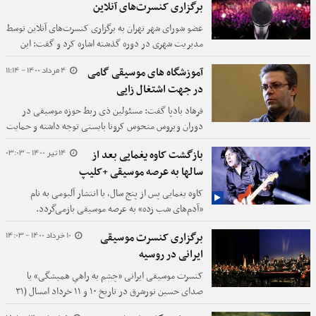
برگزاری کنسرت‌های آنلاین
عضو شورای شهر تهران به برگزاری کنسرت‌های آنلاین توسط
مدیریت شهری در دوره گذشته اشاره کرد و گفت:‌ این
کنسرت‌ها چه اثری را داشته و چقدر هزینه و فایده در پی
4 مرداد 1400 - 11:14
آموزشگاه های موسیقی گامی
آن ایجاد شده است؛ این مسائلی است که باید به آن پاسخ
در جهت اشتغال زایی
داده شود.
فرهاد بادپا گفت: مسئولین ذی ربط حوزه موسیقی در
دوران ویروس منحوس کرونا بایستی توجه داشته و حمایت
های مالی بیشتر و موثرتری انجام دهند.
14 تیر 1400 - 03:03
بازگشت کاوه یغمایی بعد از
سالها به عرصه موسیقی +کلیپ
کاوه یغمایی پس از پنج سال، با انتشار آلبومی به نام
«آدم‌های شب زده» به عرصه موسیقی بازمی‌گردد.
10 خرداد 1400 - 14:03
برگزاری کنسرت موسیقی
ایرانی در روسیه
کنسرت موسیقی ایرانی «چشم به راهیِ همیشگی» با
صدای حسین نورشرق در تاریخ ۱۰ و ۱۱ خرداد امسال (۳۱
می و اول ژوئن ۲۰۲۱) در سالن‌های راخمانینف کنسرواتوار