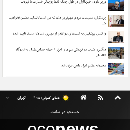
وزیر علوم: خبرنگاران در طول جنگ فقط روایتگر خسارت‌ها نبودند
پزشکیان: معیشت مردم مهم‌ترین دغدغه من است/ تسلیم دشمن نخواهیم
شد
واکنش پزشکیان به استعفای ذوالقدر از دبیری شعام/ استعفا تایید شد؟
درگیری شدید در نزدیکی مرز‌های ایران / حمله جدایی‌طلبان به اردوگاه
نظامیان
محموله عظیم ایران راهی عراق شد
دمای کنونی: 34 °
eco
news