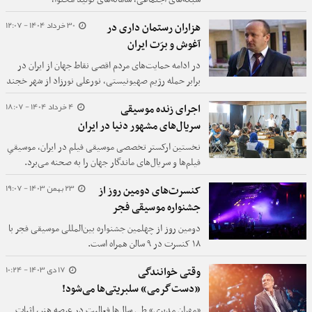
اپلیکیشن‌های بومی، بازی‌های رایانه‌ای و بازارهای فرهنگی
30 خرداد 1404 - 12:07
هزاران رستمان داری در
آنلاین، معادله تولید، انتقال و مصرف فرهنگ را در ایران
آغوش و برَت ایران
متحول کرده است.
در ادامه حمایت‌های مردم اقصی نقاط جهان از ایران در
برابر حمله رژیم صهیونیستی، نورعلی نورزاد از شهر خجند
تاجیکستان شعری سروده که مضمون آن دعای تاجیکان
4 خرداد 1404 - 18:07
اجرای زنده موسیقی
برای ایران بزرگ است.
سریال‌های مشهور دنیا در ایران
نخستین ارکستر تخصصی موسیقی فیلم در ایران، موسیقیِ
فیلم‌ها و سریال‌های ماندگار جهان را به صحنه می‌برد.
23 بهمن 1403 - 19:07
کنسرت‌های دومین روز از
جشنواره موسیقی فجر
دومین روز از چهلمین جشنواره بین‌المللی موسیقی فجر با
۱۸ کنسرت در ۹ سالن همراه است.
17 دی 1403 - 10:24
وقتی خوانندگی
«دست‌گرمی» سلبریتی‌ها می‌شود!
«مهران مدیری» طی سال‌ها فعالیت در عرصه هنر، اثبات