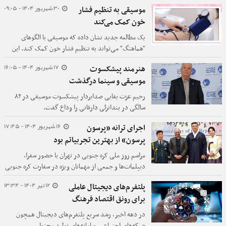
یکشنبه هجدهم آبان در دانشگاه جامع انقلاب اسلامی
30 شهریور 1404 - 09:05
موسیقی به تنظیم فشار
برگزار شد.
خون کمک می‌کند
یک مطالعه جدید نشان داده که موسیقی با الگوهای
"هماهنگ" می‌تواند به تنظیم فشار خون کمک کند. این
یافته‌ها می‌توانند در آینده زمینه‌ساز استفاده از
17 شهریور 1404 - 16:05
هنرمند پیشکسوت
موسیقی‌درمانی برای پیشگیری و درمان مشکلات قلبی
موسیقی و سینما درگذشت
شوند.
رحیم عزت بقایی صدابردار پیشکسوت موسیقی در ۸۲
سالگی در بندانزلی دارفانی را وداع گفت.
16 شهریور 1404 - 17:45
اجرای ترانه «پرسون
پرسون» از بهترین تجربیاتم بود
مراسم روز ملی کره جنوبی در تهران با حضور سفرا،
دیپلمات‌ها و جمعی از مهمانان ویژه در سفارت کره جنوبی
در ایران برگزار شد.
12 تیر 1404 - 13:34
پلتفرم‌های دیجیتال عاملی
برای رونق اقتصاد فرهنگ
در دهه اخیر، رشد سریع پلتفرم‌های دیجیتال همچون
شبکه‌های اجتماعی، سامانه‌های تولید محتوا،