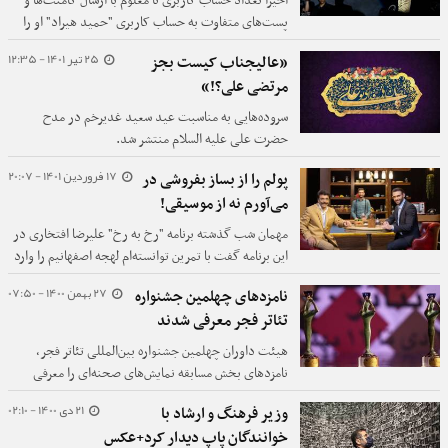
اخیراً تعداد حساب کاربری نا معلوم با ارسال کامنت‌ها و
پست‌های متفاوت به حساب کاربری "حمید هیراد" او را
وادار به اتخاذ واکنش نسبت به حوادث اخیر کرده‌اند،
25 تیر 1401 - 12:35
«عالیجناب کیست بجز
اتفاقی که برای بسیاری از هنرمندان افتاده، هیراد در
مرتضی علی؟!»
پستی به این مطالب واکنش داده است.
سروده‌هایی به مناسبت عید سعید غدیرخم در مدح
حضرت علی علیه السلام منتشر شد.
17 فروردین 1401 - 20:07
پولم را از بساز بفروشی در
می‌آورم نه از موسیقی!
مهمان شب گذشته برنامه "رخ به رخ" علیرضا افتخاری در
این برنامه گفت با تمرین توانسته‌ام لهجه اصفهانیم را وارد
آواز نکنم او همچنین تاکید کرد معیشت اصلی من از
27 بهمن 1400 - 07:50
نامزدهای چهلمین جشنواره
ساختمان‌سازی می‌گذرد نه کار آواز و موسیقی.
تئاتر فجر معرفی شدند
هیئت داوران چهلمین جشنواره بین‌المللی تئاتر فجر،
نامزدهای بخش مسابقه نمایش‌های صحنه‌ای را معرفی
کردند.
21 دی 1400 - 02:10
وزیر فرهنگ و ارشاد با
خوانندگان پاپ دیدار کرد+عکس