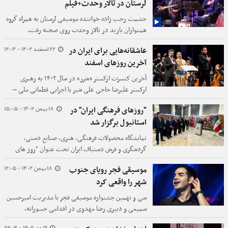
لرستان در تالار وحدت+فیلم
حشمت رجب زاده خواننده موسیقی لرستان به همراه گروه
همنوازان باربد در تالار وحدت روی صحنه رفت.
22 اسفند 1402 - 12:04
عاشقانه‌هایی برای ایران در
آخرین روزهای اسفند
آخرین کنسرت ارکستر «شرر» در سال ۱۴۰۲ به رهبری
ارکستر علیرضا حاجی علی شیر با اجرایی قطعاتی ملی –
میهنی و عاشقانه در تالار وحدت تهران برگزار شد.
18 بهمن 1402 - 15:05
"روزهای فرهنگی ایران" در
استانبول برگزار شد
نمایشگاه محصولات فرهنگی، هنری، صنایع دستی،
گردشگری و فرش دستباف ایران تحت عنوان "روز های
فرهنگی ایران" در منطقه مال تپه استانبول برگزار شد.
18 بهمن 1402 - 12:05
موسیقی فجر رویای جنوب
شهر را واقعی کرد
سی و نهمین جشنواره موسیقی فجر با مدیریت امیرحسین
سمیعی و دبیری رضا مهدوی در اقدامی جسورانه،
خوانندگان مشهور موسیقی پاپ را به جنوب شهر می‌آورد.
19 دی 1402 - 22:04