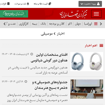
ورود / عضویت
قیمت طلا و سکه
نفت و سوخت
فلزات پا
بار
و
اوراسیا
جهان
اکو
کلان و بودجه
بانک
بیمه
کارگزاری
نفت و گاز
پ
بسته
نمودن
اخبار
موسیقی
فهرست
اهم اخبار
6 اردیبهشت 1405 - 19:03
افشای مشخصات اولین
هدفون دور گوشی شیائومی
هدفون دورگوشی جدید شیائومی با قیمت رقابتی در
آستانه‌ی عرضه به بازار است.
18 آبان 1404 - 12:26
جشنواره‌های «موسیقی» و
«شعر» بسیج هنرمندان
نشست رسانه‌ای و آئین رونمایی از پوستر جشنواره‌های
«شعر» و «موسیقی» سازمان بسیج هنرمندان ایران روز