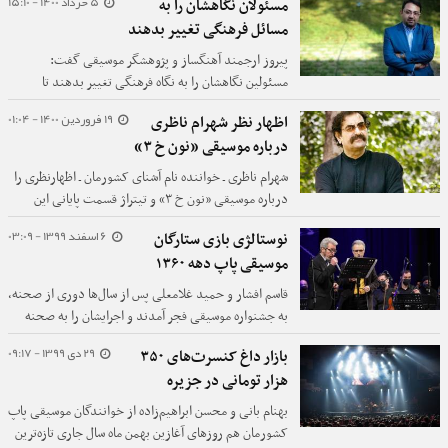
5 خرداد 1400 - 15:10
مسئولان نگاهشان را به
چایکوفسکی مسکو و خانه فرهنگ شهر بورووسک برگزار
مسائل فرهنگی تغییر بدهند
می‌شود.
پیروز ارجمند آهنگساز و پژوهشگر موسیقی گفت:
مسئولین نگاهشان را به نگاه فرهنگی تغییر بدهند تا
اعتمادسازی انجام شود. بدون اعتمادسازی نه هنرمندان
19 فروردین 1400 - 01:04
اظهار نظر شهرام ناظری
بالنده می شوند نه دولت می تواند از این فرصت برای
درباره موسیقی «نون خ ۳»
پیشبرد اهداف فرهنگی استفاده کند.
شهرام ناظری ـ خواننده نام آشنای کشورمان ـ اظهارنظری را
درباره موسیقی «نون خ ۳» و تیتراژ قسمت پایانی این
سریال با قطعه «لیلُم لِیل» بیان کرد.
6 اسفند 1399 - 03:09
نوستالژی بازی ستارگان
موسیقی پاپ دهه ۱۳۶۰
قاسم افشار و حمید غلامعلی پس از سال‌ها دوری از صحنه،
به جشنواره موسیقی فجر آمدند و اجرایشان را به صحنه
بردند.
29 دی 1399 - 09:17
بازار داغ کنسرت‌های ۳۵۰
هزار تومانی در جزیره
بهنام بانی و محسن ابراهیم‌زاده از خوانندگان موسیقی پاپ
کشورمان هم روزهای آغازین بهمن ماه سال جاری تازه‌ترین