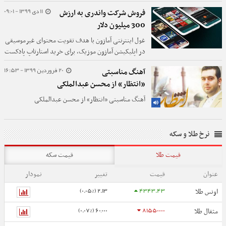
کنسرت‌های خود را در جزیره کیش برگزار می‌کنند.
11 دی 1399 - 09:01
فروش شرکت واندری به ارزش
300 میلیون دلار
غول اینترنتی آمازون با هدف تقویت محتوای غیرموسیقی
در اپلیکیشن آمازون موزیک، برای خرید استارتاپ پادکست
واندری به توافق رسید.
20 فروردین 1399 - 16:53
آهنگ مناسبتی
«انتظار» از محسن عبدالملکی
آهنگ مناسبتی «انتظار» از محسن عبدالملکی
نرخ طلا و سکه
قیمت طلا
قیمت سکه
عنوان
قیمت
تغییر
نمودار
2.13 (0.05%)
4343.43
اونس طلا
60,000 (0.07%)
81550000
مثقال طلا