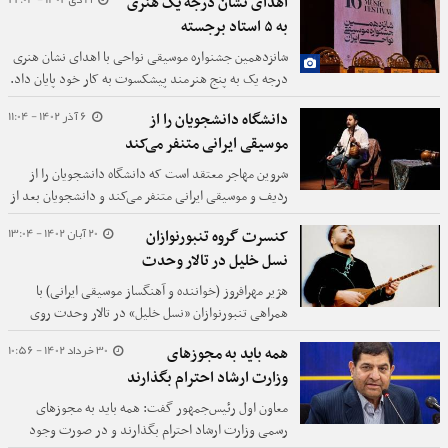
اهدای نشان درجه یک هنری
به ۵ استاد برجسته
شانزدهمین جشنواره موسیقی نواحی با اهدای نشان هنری
درجه یک به پنج هنرمند پیشکسوت به کار خود پایان داد.
6 آذر 1402 - 11:04
دانشگاه دانشجویان را از
موسیقی ایرانی متنفر می‌کند
شروین مهاجر معتقد است که دانشگاه دانشجویان را از
ردیف و موسیقی ایرانی متنفر می‌کند و دانشجویان بعد از
تحصیل در دانشگاه تازه به دنبال یادگیری موسیقی
20 آبان 1402 - 13:04
کنسرت گروه تنبورنوازان
هستند.
نسل خلیل در تالار وحدت
هژیر مهرافروز (خواننده و آهنگساز موسیقی ایرانی) با
همراهی تنبورنوازان «نسل خلیل» در تالار وحدت روی
صحنه خواهد رفت.
30 خرداد 1402 - 10:56
همه باید به مجوزهای
وزارت ارشاد احترام بگذارند
معاون اول رئیس‌جمهور گفت: همه باید به مجوزهای
رسمی وزارت ارشاد احترام بگذارند و در صورت وجود