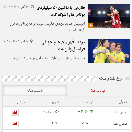
خصوص جدایی احتمالی کریستیانو از النصر و مقاصد او
17 آذر 1404 - 22:30
طارمی با ماشین ۵۰ میلیاردی
در اروپا نیز منتشر شده است. موضوعی که در این گزارش
یونانی‌ها را شوکه کرد
آن را بررسی می‌کنیم.
اتومبیل جدید مهدی طارمی مورد توجه یونانی‌ها قرار
گرفته است.
16 آذر 1404 - 17:40
برزیل قهرمان جام جهانی
فوتسال زنان شد
جام جهانی فوتسال زنان با قهرمانی برزیل به پایان رسید.
نرخ طلا و سکه
قیمت طلا
قیمت سکه
عنوان
قیمت
تغییر
نمودار
1.50 (0.04%)
4260.24
اونس طلا
0 (0%)
80160000
مثقال طلا