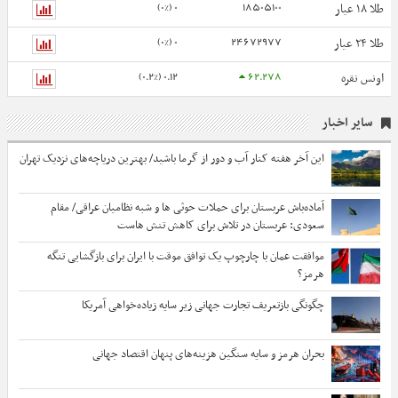
0 (0%)
18505100
طلا ۱۸ عیار
0 (0%)
24672977
طلا ۲۴ عیار
0.12 (0.2%)
62.278
اونس نقره
سایر اخبار
این آخر هفته کنار آب و دور از گرما باشید/ بهترین دریاچه‌های نزدیک تهران
آماده‌باش عربستان برای حملات حوثی ها و شبه نظامیان عراقی/ مقام
سعودی: عربستان در تلاش برای کاهش تنش هاست
موافقت عمان با چارچوپ یک توافق موقت با ایران برای بازگشایی تنگه
هرمز؟
چگونگی بازتعریف تجارت جهانی زیر سایه زیاده‌خواهی آمریکا
بحران هرمز و سایه سنگین هزینه‌های پنهان اقتصاد جهانی