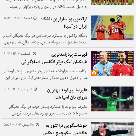
دیدار برگشت تراکتور و شباب الاهلی در لیگ نخبگان آسیا
به دلیل تصمیم AFC در زمین بی‌طرف برگزار می‌شود.
1 اسفند 1404 - 15:03
تراکتور، پولسازترین باشگاه
ایران در آسیا!
باشگاه تراکتور با عملکرد درخشانش در لیگ نخبگان آسیا و
صعود مقتدرانه به مرحله حذفی، پاداش مالی قابل توجهی
کسب کرده است.
1 اسفند 1404 - 09:22
فهرست پردرآمدترین
بازیکنان لیگ برتر انگلیس+اینفوگرافی
بوکایو ساکا با قرارداد جدیدش پردرآمدترین بازیکن آرسنال
شد و جدول حقوق هفتگی ستاره‌های لیگ برتر پس از این
توافق آشکار شد.
29 بهمن 1404 - 16:04
علیرضا بیرانوند بهترین
دروازه بان آسیا شد
علیرضا بیرانوند با عملکرد بسیار خوب در لیگ‌ نخبگان
آسیا و با ۵ کلین شیت جزو بهترین‌های مرحله گروهی
شناخته شد.
28 بهمن 1404 - 15:59
خوشامدگویی تراکتور به
جانشین اسکوچیچ +عکس