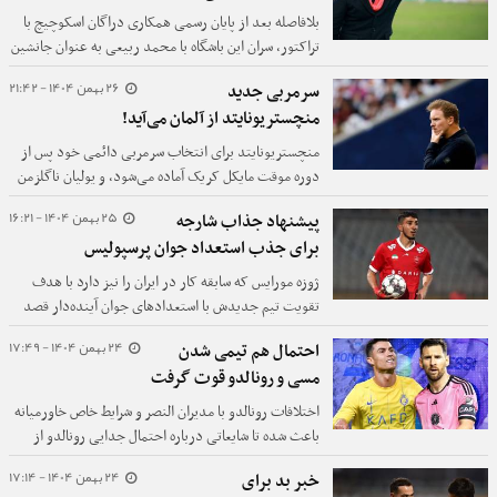
بلافاصله بعد از پایان رسمی همکاری دراگان اسکوچیچ با
تراکتور، سران این باشگاه با محمد ربیعی به عنوان جانشین
به توافق رسیدند و ربیعی راهی قطر شد.
26 بهمن 1404 - 21:42
سرمربی جدید
منچستریونایتد از آلمان می‌آید!
منچستریونایتد برای انتخاب سرمربی دائمی خود پس از
دوره موقت مایکل کریک آماده می‌شود، و یولیان ناگلزمن
یکی از گزینه‌های مورد نظر شیاطین سرخ است.
25 بهمن 1404 - 16:21
پیشنهاد جذاب شارجه
برای جذب استعداد جوان پرسپولیس
ژوزه مورایس که سابقه کار در ایران را نیز دارد با هدف
تقویت تیم جدیدش با استعدادهای جوان آینده‌دار قصد
داشت مبلغ قابل توجهی برای جذب دفاع راست آینده‌دار
24 بهمن 1404 - 17:49
احتمال هم تیمی شدن
قرمزهای پایتخت بپردازد.
مسی و رونالدو قوت گرفت
اختلافات رونالدو با مدیران النصر و شرایط خاص خاورمیانه
باعث شده تا شایعاتی درباره احتمال جدایی رونالدو از
النصر مطرح شود. اما از بین گزینه‌های مقصد، یکی از همه
24 بهمن 1404 - 17:14
خبر بد برای
جذابتر است.