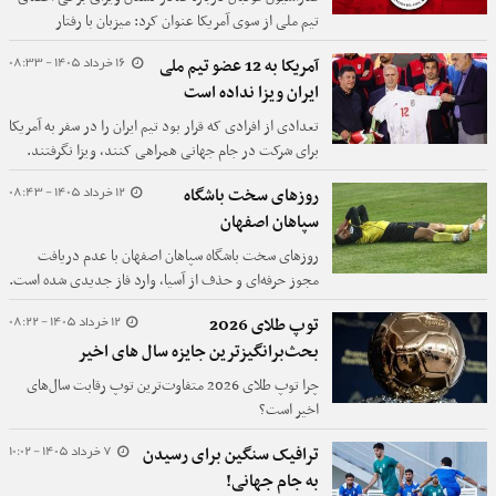
تیم ملی از سوی آمریکا عنوان کرد: میزبان با رفتار
تبعیض‌آمیز و هدفمند علیه تیم ملی فوتبال ایران محیطی
16 خرداد 1405 - 08:33
آمریکا به 12 عضو تیم ملی
تبعیض آمیز و نابرابر را رقم زد و این یعنی مداخله سیاست
ایران ویزا نداده است
در ورزش به بدترین وجه ممکن.
تعدادی از افرادی که قرار بود تیم ایران را در سفر به آمریکا
برای شرکت در جام جهانی همراهی کنند، ویزا نگرفتند.
12 خرداد 1405 - 08:43
روزهای سخت باشگاه
سپاهان اصفهان
روزهای سخت باشگاه سپاهان اصفهان با عدم دریافت
مجوز حرفه‌ای و حذف از آسیا، وارد فاز جدیدی شده است.
12 خرداد 1405 - 08:22
توپ طلای 2026
بحث‌برانگیزترین جایزه سال های اخیر
چرا توپ طلای 2026 متفاوت‌ترین توپ رقابت سال‌های
اخیر است؟
7 خرداد 1405 - 10:02
ترافیک سنگین برای رسیدن
به جام جهانی!