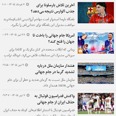
7 مرداد 1405 - 10:10
آخرین تلاش بارسلونا برای
جذب آلوارس نتیجه می‌دهد؟
باشگاه بارسا امیدوار است مهاجم آرژانتینی اتلتیکومادرید
موافقت مدیران این باشگاه برای جدایی‌اش را بگیرد.
28 تیر 1405 - 00:29
آمریکا جام جهانی را باخت تا
جهان را فتح کند؟
زمانی که ایالات متحده در کنار مکزیک و کانادا برای
میزبانی مشترک این مسابقات تلاش می‌کرد، دونالد ترامپ
در حال سپری کردن دوره اول ریاست جمهوری خود بود و
9 تیر 1405 - 09:15
هشدار سازمان ملل درباره
هیچ کس نمی‌توانست تصور کند که هشت سال آینده چه
تشدید گرما در جام جهانی
چیزی را به همراه خواهد داشت - بن‌بست با روسیه، یک
بیماری همه‌گیر جهانی، جنگ با ایران، و یا حتی این‌که
سازمان ملل نسبت به گرمای شدید و خطر آن برای جام
وقتی جام جهانی بالاخره از راه برسد، ترامپ دوباره رئیس
جهانی 2026 هشدار داد.
جمهور باشد.
7 تیر 1405 - 09:47
واکنش فدراسیون فوتبال به
حذف ایران از جام جهانی
فدراسیون فوتبال با انتشار اطلاعیه‌ای کوتاه به حذف ایران
از جام جهانی واکنش نشان داد.