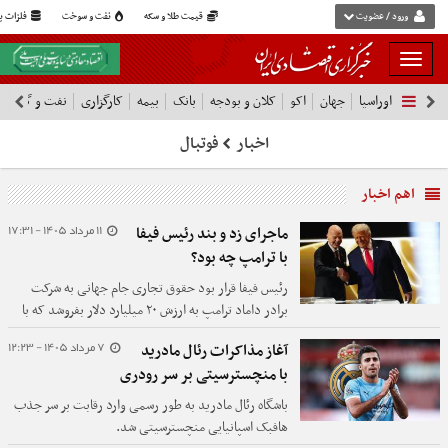
ورود / عضویت
قیمت طلا و سکه
نفت و سوخت
فلزات پا
بار
و
اوراسیا
جهان
اکو
کلان و بودجه
بانک
بیمه
کارگزاری
نفت و گاز
پ
بسته
نمودن
اخبار
فوتبال
فهرست
اهم اخبار
11 مرداد 1405 - 17:31
ماجرای زد و بند رئیس فیفا
با ترامپ چه بود؟
رئیس فیفا قرار بود حقوق تجاری جام جهانی به شرکت
برادر داماد ترامپ به ارزش ۲۰ میلیارد دلار بفروشد که با
اعتراض شدید یوفا، AFC و کونکاکاف مواجه شد تا مجبور
7 مرداد 1405 - 12:23
آغاز مذاکرات رئال مادرید
به عقب‌نشینی و لغو این طرح شود.
با منچسترسیتی بر سر رودری
باشگاه رئال مادرید به طور رسمی وارد رقابت بر سر جذب
هافبک اسپانیایی منچسترسیتی شد.