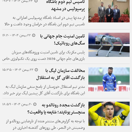
24 بهمن 1404 - 09:37
تاسیس تیم دوم باشگاه
پرسپولیس در مشهد
از مدتها پیش در اسناد باشگاه پرسپولیس اشاراتی به
تاسیس تیم دوم این باشگاه در خراسان وجود داشت و حالا
این تصمیم رسما تایید شده است.
22 بهمن 1404 - 16:20
تامین امنیت جام جهانی با
سگ‌های روباتیک!
پلیس مکزیک برای تامین امنیت ورزشگاه‌های میزبان
بازی‌های جام جهانی 2026 دست روی یک تکنولوژی خاص
و جدید گذاشته است.
22 بهمن 1404 - 15:35
مخالفت سازمان لیگ با
بازگشت آقای گل به استقلال
مدیر تیم استقلال خوزستان از پاسخ منفی سازمان لیگ به
این باشگاه برای بازگشت آقای گل پیشین لیگ برتر خبر داد.
20 بهمن 1404 - 18:59
بازگشت مجدد رونالدو به
منچستریونایتد؛ شایعه یا واقعیت؟
با توجه به گزارش‌های منتشر شده از نارضایتی رونالدو از
وضعیتش در النصر، طی روزهای گذشته اخباری در