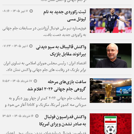
7 تیر 1405 - 08:16
ثبت رکوردی جدید به نام
لیونل مسی
فوق‌ستاره تیم ملی فوتبال آرژانتین در مسابقات جام جهانی
به رکوردی جدید دست یافت.
1 تیر 1405 - 07:24
واکنش قالیباف به سیو دیدنی
بیرانوند مقابل بلژیک
اقتصاد ایران : رئیس مجلس شورای اسلامی به تساوی ایران
برابر بلژیک در رقابت های جام جهانی واکنش نشان داد.
17 خرداد 1405 - 11:52
ساعت بازی‌های مرحله
گروهی جام جهانی ۲۰۲۶ اعلام شد
مسابقات جام جهانی ۲۰۲۶ کمتر از چهار روز دیگر و به
میزبانی سه کشور آمریکا، مکزیک و کانادا آغاز می شود و
تیم ملی فوتبال ایران در گروه G با تیم های مصر، نیوزیلند
16 خرداد 1405 - 13:56
واکنش فدراسیون فوتبال
و بلژیک باید دیدار کند.
به صادر نشدن ویزای آمریکا
فدراسیون فوتبال درباره صادر نشدن ویزای برخی اعضای