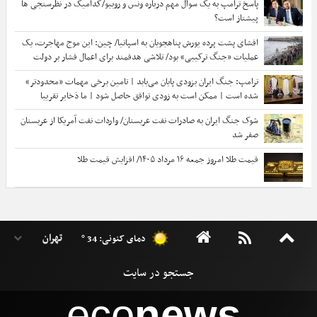
پاسخ ترامپ به یک سوال مهم درباره ونس و روبیو/کدامیک در نظرسنجی ها
پیشتاز است؟
افشای پشت پرده یورش پناهجویان به اسپانیا/ چین: این موج مهاجرت، یک
عملیات «جنگ ترکیبی» بود/ تلاشی هدفمند برای اعمال فشار بر دولت
«پدرو سانچز»
ترامپ: جنگ ایران بزودی پایان می‌یابد | تامین برخی مهمات «محدودتر»
شده است | ممکن است به زودی توافق حاصل شود | ما ذخایر تقریبا
نامحدود داریم
شوک جنگ ایران به صادرات نفت عربستان/ واردات نفت آمریکا از عربستان
صفر شد
قیمت طلا امروز جمعه ۱۶ مرداد ۱۴۰۵/ افزایش قیمت طلا
دمای کنونی: 34 °
eco
news