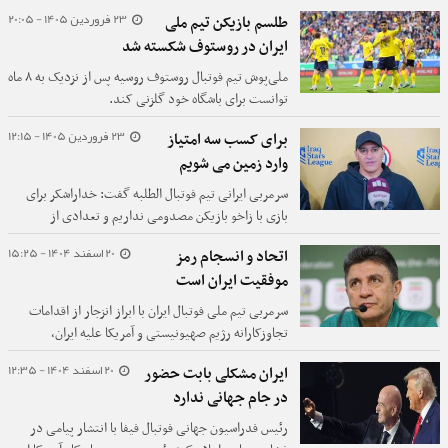
بهترین نقطه‌ای که هست برافراشته کند.
23 فروردین 1405 - 20:05
طلسم بازیکن تیم ملی
ایران در روستوف شکسته شد
ملی‌پوش تیم فوتبال روستوف روسیه پس از نزدیک به ۸ ماه
توانست برای باشگاه خود گلزنی کند.
23 فروردین 1405 - 12:15
برای کسب سه امتیاز
وارد زمین می شویم
سرمربی ایرانی تیم فوتبال الطلبه گفت: خداراشکر برای
بازی با زاخو بازیکن مصدومی نداریم و تعدادی از
بازیکنان ملی پوش نیز به ما اضافه شده اند.
20 اسفند 1404 - 15:25
اتحاد و انسجام رمز
موفقیت ایران است
سرمربی تیم ملی فوتبال ایران با ابراز انزجار از اقدامات
تجاوزکارانه رژیم صهیونیستی و آمریکا علیه ایران،
«انسجام و اتحاد ملی» را رمز موفقیت در این جنگ
20 اسفند 1404 - 12:35
ایران مشکلی بابت حضور
ناجوانمردانه دانست.
در جام جهانی ندارد
رئیس فدراسیون جهانی فوتبال فیفا با انتشار پیامی در