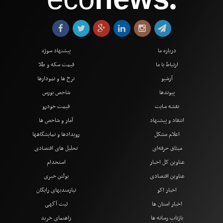
●
درباره ما
پیشنهاد سوژه
ارتباط با ما
قیمت سکه و طلا
آرشیو
نرخ ها و نمودارها
پیوندها
شاخص بورس
نقشه سایت
قیمت خودرو
انتقاد و پیشنهاد
آمار و شاخص ها
اعلام مشکل
رویدادها و نمایشگاهها
میثاق حرفه‌ای
تحلیل های اقتصادی
عناوین کل اخبار
استخدام
عناوین اقتصادی
بولتن خبری
اخبار اکو
نیازمندیهای رایگان
اخبار استان ها
ثبت آگهی
بازتاب رسانه ها
راهنمای خرید