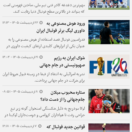
مهم‌ترین دغدغه کادر فنی تیم ملی، ساختن فهرستی است
که بتواند در بالاترین سطح فوتبال دنیا رقابت کند.
22 اردیبهشت 1405 - 12:13
ورود هوش مصنوعی به
داوری لیگ برتر فوتبال ایران
فدراسیون فوتبال قصد استفاده از هوش مصنوعی را به
عنوان یکی از ابزارهای کلیدی ارتقای کیفیت داوری در
لیگ برتر دارد.
21 اردیبهشت 1405 - 14:04
شوک ایران به رژیم
صهیونیستی در جام جهانی
نشریه اسرائیلی به انتقاد از فیفا در زمینه قبول شروط ایران
برای شرکت در جام جهانی پرداخت.
8 اردیبهشت 1405 - 08:51
ستاره محبوب میلان
جام‌جهانی را از دست داد؟
لوکا مودریچ به دلیل شکستگی استخوان گونه زیر تیغ
جراحی رفت تا هواداران کرواسی و دوست‌داران لوکیتا در
سراسر دنیا‌ در آستانه جام جهانی 2026 شوکه شوند.
7 اردیبهشت 1405 - 12:18
قوانین جدید فوتبال که