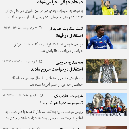
در جام جهانی اجرا می‌شوند
با توجه به تغییرات جدی در قوانین داوری در جام جهانی
۲۰۲۶ کادر فنی تیم ملی کشورمان باید از همین حالا به
فکر آموزش ملی پوشان باشند تا بی دلیل و ساده کارت زرد
7 اردیبهشت 1405 - 09:24
ثبت شکایت جدید از
و قرمز نگیرند.
استقلال در فیفا!
مهاجم خارجی استقلال از این باشگاه شکایت کرد و
خواستار دریافت مطالباتش شد.
6 اردیبهشت 1405 - 18:37
سه ستاره خارجی
استقلال درخواست خروج دادند
سه بازیکن خارجی استقلال با ارسال نوتیس به باشگاه،
خواستار جدایی از جمع آبی‌ها شده‌اند.
6 اردیبهشت 1405 - 15:53
شهامت اعلام یک
تصمیم ساده را هم ندارید!
رییس هیئت مدیره باشگاه استقلال گفت: با صراحت باید
اعلام کنم متاسفانه برخی وقت‌ها شهامت اعلام کردن یک
تصمیم را به خاطر فشارهایی که خارج از حوزه ورزش وارد
5 اردیبهشت 1405 - 19:12