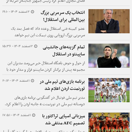
فضای مجازی اعلام کرد رئیس جمهور جنایتکار آمریکا از
حضور تیم ملی ایران در جام جهانی ۲۰۲۶ استقبال می
2 اسفند 1404 - 19:10
انتخاب یک سرمربی بزرگ
کند.
بین‌المللی برای استقلال!
عضو کمیته فنی استقلال وعده داد که فصل بعد یک
سرمربی بزرگ اروپایی روی نیمکت این تیم خواهد
نشست.
2 اسفند 1404 - 15:36
تمام گزینه‌های جانشینی
ساپینتو در استقلال
از حول و حوش باشگاه استقلال خبر می‌رسد مدیران این
مجموعه پیش از برکنار کردن ساپینتو قرار و مدار خود با
گزینه جایگزینی او را نهایی کردند.
1 اسفند 1404 - 20:12
برنامه بازی‌های تیم ملی در
تورنمنت اردن اعلام شد
مدیر تیم ملی فوتبال در گفتگویی برنامه بازی‌های
دوستانه تیم ملی در تورنمنت 4 جانبه اردن را اعلام کرد.
1 اسفند 1404 - 17:51
میزبانی آسیایی تراکتور با
تصمیم AFC منتفی شد