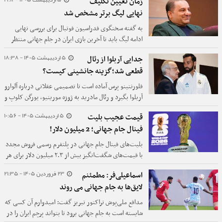
زمان تعیین تکلیف
می‌شود، ندارند.
نهایی لیگ برتر مشخص شد
به گفته سخنگوی فدراسیون فوتبال برای بررسی نهایی
ادامه لیگ باید تا آخرین بازی ایران در جام جهانی منتظر
باشیم.
5 اردیبهشت 1405 - 18:38
جدایی آربلوا از رئال
قطعی شد؛گزینه جانشینی کیست؟
فلورنتینو پرس آماده است تا تصمیمی عقلانی درباره آلوارو
آربلوا بگیرد و رئال مادرید به ژوزه مورینیو، یورگن کلوپ و
دیدیه دشان لینک شده است.
5 اردیبهشت 1405 - 10:56
قیمت عجیب بلیت
فینال جام جهانی؛ 2 میلیون دلار!
بلیت‌های فینال جام جهانی در پلتفرم رسمی فروش مجدد
با قیمت‌های شگفت‌انگیز بیش از ۲.۳ میلیون دلار برای هر
صندلی عرضه شده‌اند؛ موضوعی که نشان‌دهنده تقاضای
23 فروردین 1405 - 21:35
اسماعیلی‌فر: مطمئنم
بی‌سابقه و رونق شدید بازار ثانویه بلیت است.
لایق‌ها به جام جهانی می روند
مدافع ملی‌پوش تراکتور تبریز گفت: امیدوارم آن کسی که
شایسته است به جام جهانی برود تا بتواند پرچم ایران را در