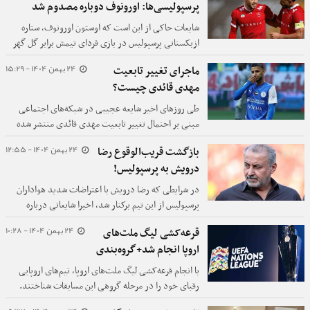
پرسپولیسی‌ها: اورونوف دوباره مصدوم شد
شایعات حاکی از این است که اوستون اورونوف، ستاره
ازبکستانی پرسپولیس در بازی فردای تیمش برابر گل گهر
سیرجان غایب است، آن هم به یک دلیل تکراری:
24 بهمن 1404 - 15:29
ماجرای تغییر تابعیت
مصدومیت.
مهدی قائدی چیست؟
طی روزهای اخیر شایعه عجیبی در شبکه‌های اجتماعی
مبنی بر احتمال تغییر تابعیت مهدی قائدی منتشر شده
است.
24 بهمن 1404 - 12:55
بازگشت قریب‌الوقوع رضا
درویش به پرسپولیس!
در شرایطی که رضا درویش با اعتراضات شدید هواداران
پرسپولیس از این تیم برکنار شد، اخیرا شایعاتی درباره
بازگشت او به باشگاه مطرح شده است.
24 بهمن 1404 - 10:28
قرعه‌کشی لیگ ملت‌های
اروپا انجام شد+گروه‌بندی
با انجام قرعه‌کشی لیگ ملت‌های اروپا، تیم‌های اروپایی
رقبای خود را در مرحله گروهی این مسابقات شناختند.