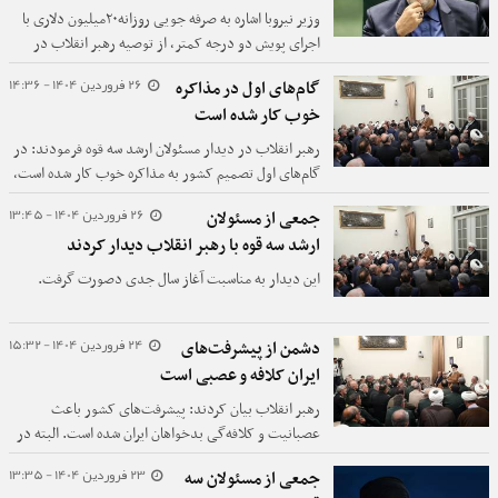
وزیر نیروبا اشاره به صرفه جویی روزانه۲۰میلیون دلاری با
اجرای پویش دو درجه کمتر، از توصیه رهبر انقلاب در
مورد تمرکز بر مدیریت مصرف در حوزه برق خبر داد.
26 فروردین 1404 - 14:36
گام‌های اول در مذاکره
خوب کار شده است
رهبر انقلاب در دیدار مسئولان ارشد سه قوه فرمودند: در
گام‌های اول تصمیم کشور به مذاکره خوب کار شده است،
بعد از این هم باید با دقت حرکت کرد ضمن اینکه خطوط
26 فروردین 1404 - 13:45
جمعی از مسئولان
قرمز برای ما و برای طرف مقابل کاملاً روشن است.
ارشد سه قوه با رهبر انقلاب دیدار کردند
این دیدار به مناسبت آغاز سال جدی دصورت گرفت.
24 فروردین 1404 - 15:32
دشمن از پیشرفت‌های
ایران کلافه و عصبی است
رهبر انقلاب بیان کردند: پیشرفت‌های کشور باعث
عصبانیت و کلافه‌گی بدخواهان ایران شده است. البته در
بخش‌هایی همچون مسائل اقتصادی ضعف‌هایی وجود دارد
23 فروردین 1404 - 13:35
جمعی از مسئولان سه
که بی‌شک برای رفع آنها باید تلاش کرد.