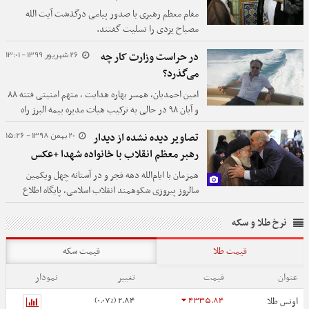
مقام معظم رهبری با صدور پیامی درگذشت آیت الله
مصباح یزدی را تسلیت گفتند.
26 شهریور 1399 - 13:01
در حراست وزارت کار چه
می‌گذرد؟
امین احمدیان، همسر بهاره هدایت ، متهم امنیتی فتنه ۸۸
و آبان ۹۸ در حالی به ترکیب هیات مدیره بیمه البرز راه
یافته که مشخص نیست چگونه از کانال نظارتی حراست
20 بهمن 1398 - 15:26
تصاویر دیده نشده از دیدار
وزارت کار عبور کرده است.
رهبر معظم انقلاب با خانواده‌ شهدا +عکس
همزمان با ایام‌الله دهه فجر و در آستانه چهل ویکمین
سالروز پیروزی شکوهمند انقلاب اسلامی، پایگاه اطلاع
رسانی دفتر مقام معظم رهبری تصاویر دیده نشده از
دیدارهای خانواده معظم شهیدان با حضرت آیت الله
نرخ طلا و سکه
خامنه‌ای و ارتباط عاطفی رهبر انقلاب اسلامی با پدران و
قیمت طلا
فرزندان شهدا را منتشر کرد.
قیمت سکه
عنوان
قیمت
تغییر
نمودار
2.84 (0.07%)
4335.84
اونس طلا