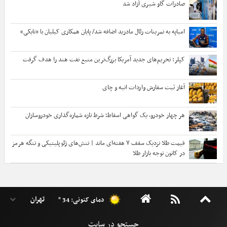
صادرات گاو شیری آزاد شد
امباپه به تمرینات رئال مادرید اضافه شد/ پایان همکاری کیلیان با «نایکی»
کپلر: تحریم‌های جدید آمریکا بزرگ‌ترین منبع نفت هند را هدف گرفت
آغاز ثبت سفارش واردات انبه و چای
هر چهار خودرو، یک گواهی اسقاط؛ شرط تازه شماره‌گذاری خودروسازان
قیمت طلا نزدیک سقف ۷ هفته‌ای ماند | تنش‌های ژئوپلیتیکی و تنگه هرمز
در کانون توجه بازار طلا
دمای کنونی: 34 °