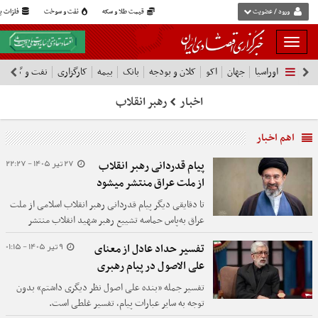
ورود / عضویت
قیمت طلا و سکه
نفت و سوخت
فلزات پا
بار
و
اوراسیا
جهان
اکو
کلان و بودجه
بانک
بیمه
کارگزاری
نفت و گاز
پ
بسته
نمودن
اخبار
رهبر انقلاب
فهرست
اهم اخبار
27 تیر 1405 - 22:27
پیام قدردانی رهبر انقلاب
از ملت عراق منتشر میشود
تا دقایقی دیگر پیام قدردانی رهبر انقلاب اسلامی از ملت
عراق به‌پاس حماسه تشییع رهبر شهید انقلاب منتشر
خواهد شد.
9 تیر 1405 - 01:15
تفسیر حداد عادل از معنای
علی‌ الاصول در پیام رهبری
تفسیر جمله «بنده علی اصول نظر دیگری داشتم» بدون
توجه به سایر عبارات پیام، تفسیر غلطی است.