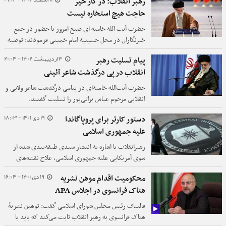
رهبر انقلاب: در کار خیر
حاجت هیچ استخاره نیست
حضرت آیت الله خامنه ای صبح امروز با حضور در جمع
خبرنگاران در محل حسینیه امام خمینی فرمودند: توصیه
می‌کنم مردم در اولین ساعات ممکن رای خود را در
3 اردیبهشت 1402 - 20:04
پیام تسلیت رهبر
صندوق‌ها بیندازند.
انقلاب در پی درگذشت شاعر آئینی
حضرت آیت‌الله خامنه‌ای در پیامی درگذشت شاعر ولایی و
انقلابی مرحوم عباس براتی‌پور را تسلیت گفتند.
19 دی 1401 - 18:03
دستور کارتر برای پروپاگاندا
علیه جمهوری اسلامی
رهبرانقلاب با اشاره به انتشار سندی طبقه‌بندی شده از
سوی آمریکایی علیه جمهوری اسلامی، علاج نقشه‌های
بدخواهان و پروپاگاندای دشمنان را تبیین صحیح حقایق با
19 دی 1401 - 16:04
محکومیت اقدام موهن نشریه
ابتکار و نوآوری دانستند.
هتاک فرانسوی در اجلاس APA
قالیباف رئیس مجلس شورای اسلامی گفت: توهین نشریهٔ
هتاک فرانسوی به رهبر انقلاب ثابت می‌کند که باید با