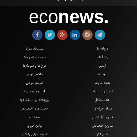
eco
news
●
درباره ما
پیشنهاد سوژه
ارتباط با ما
قیمت سکه و طلا
آرشیو
نرخ ها و نمودارها
پیوندها
شاخص بورس
نقشه سایت
قیمت خودرو
انتقاد و پیشنهاد
آمار و شاخص ها
اعلام مشکل
رویدادها و نمایشگاهها
میثاق حرفه‌ای
تحلیل های اقتصادی
عناوین کل اخبار
استخدام
عناوین اقتصادی
بولتن خبری
اخبار اکو
نیازمندیهای رایگان