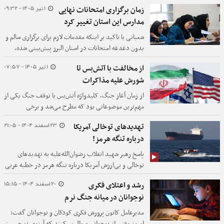
1 تیر 1405 - 09:32
زمان برگزاری امتحانات نهایی
مدارس این استان تغییر کرد
شعبانی با تاکید بر اینکه مقدمات لازم برای برگزاری سالم و
بدون دغدغه امتحانات در استان البرز پیش‌بینی شده،
است، یادآورشد: دانش‌آموزان و خانواده‌ها با آرامش خاطر
1 تیر 1405 - 07:57
از مخالفت با آتش‌بس تا
منتظر برگزاری آزمون‌ها باشند چرا که همه دستگاه‌های
شورش علیه مذاکرات
مسوول برای اجرای مناسب این فرآیند پای کار آمده‌اند.
از زمان آغاز جنگ، کلیدواژه آتش‌بس یا توقف جنگ یکی از
مهم‌ترین موضوعاتی بود که مطرح می‌شد و برخی
سیاسیون و کارشناسان صداوسیما با آن مخالفت می‌کردند.
23 اسفند 1404 - 21:05
تهدیدهای توخالی آمریکا
خاصه آنکه دوربین صداوسیما به میان تجمعات شبانه رفت
درباره تنگه هرمز!
و نظرات مخالف برخی از مردم را هم در این خصوص جویا
شد.
پاسخ رهبر شهید انقلاب رضوان‌الله‌علیه به تهدیدهای
توخالی و بی‌ارزش آمریکا درباره تنگه هرمز در خطبه عربی
نماز جمعه سال ۶۲ را در این فیلم مشاهده می‌کنید.
20 اسفند 1404 - 15:15
رشد و اعتلای فکری
نوجوانان در میانه جنگ نرم
مدیرعامل کانون پرورش فکری کودکان و نوجوانان گفت:
امروز وقتی از نوجوانی سوال می‌کنند که آرزوی تو چیست