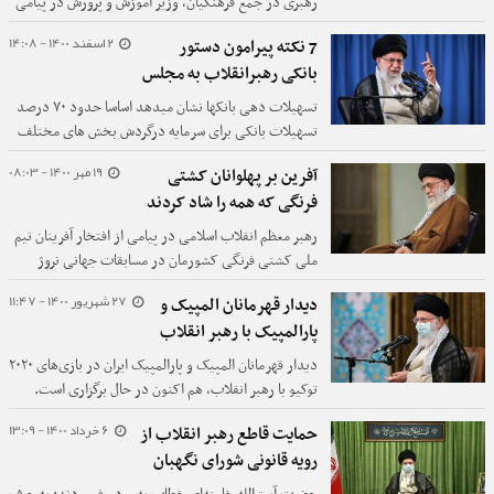
رهبری در جمع فرهنگیان، وزیر آموزش و پرورش در پیامی
به محضر رهبر حکیم و فرزانه انقلاب، مراتب قدردانی و
2 اسفند 1400 - 14:08
7 نکته پیرامون دستور
سپاس خود را اعلام کرد.
بانکی رهبرانقلاب به مجلس
تسهیلات دهی بانکها نشان میدهد اساسا حدود ۷۰ درصد
تسهیلات بانکی برای سرمایه درگردش بخش های مختلف
اقتصادی مصرف میشود که این نشانگر ماهیت کوتاه مدتی
19 مهر 1400 - 08:03
آفرین بر پهلوانان کشتی
نظام تسهیلات دهی در بانکهای ایران است و از طرفی
فرنگی که همه را شاد کردند
تشنگی بخش های مختلف اقتصادی است...
رهبر معظم انقلاب اسلامی در پیامی از افتخار آفرینان تیم
ملی کشتی فرنگی کشورمان در مسابقات جهانی نروژ
تشکر کرد.
27 شهریور 1400 - 11:47
دیدار قهرمانان المپیک و
پارالمپیک با رهبر انقلاب
دیدار قهرمانان المپیک و پارالمپیک ایران در بازی‌های ۲۰۲۰
توکیو با رهبر انقلاب، هم اکنون در حال برگزاری است.
6 خرداد 1400 - 13:09
حمایت قاطع رهبر انقلاب از
رویه قانونی شورای نگهبان