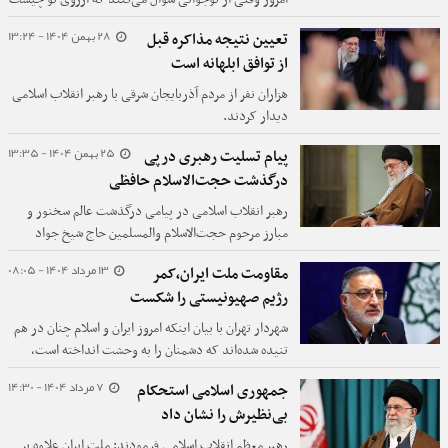
می‌گوید شهادت. این نشان از رشد و اعتلای فکری این
28 بهمن 1404 - 13:24
تعیین نتیجه مذاکره قبل
جامعه دارد.
از توافق ابلهانه است
هزاران نفر از مردم آذربایجان شرقی با رهبر انقلاب اسلامی
دیدار کردند.
25 بهمن 1404 - 13:35
پیام تسلیت رهبری درپی
درگذشت حجت‌الاسلام حافظی
رهبر انقلاب اسلامی در پیامی درگذشت عالم سخنور و
مبارز مرحوم حجت‌الاسلام والمسلمین حاج شیخ جواد
حافظی را تسلیت گفتند.
13 مرداد 1404 - 08:05
مقاومت ملت ایران،کمر
رژیم صهیونیستی را شکست
شهردار تهران با بیان اینکه امروز ایران و اسلام چنان در هم
تنیده شده‌اند که دشمنان را به وحشت انداخته است،
گفت: مقاومت هوشمندانه ملت ایران، کمر رژیم
7 مرداد 1404 - 14:30
جمهوری اسلامی استحکام
صهیونیستی را شکست.
بی‌نظیرش را نشان داد
رهبر معظم انقلاب اسلامی فرمودند: ملت ایران علاوه بر