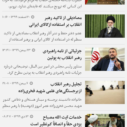
حضرت آیت‌الله خامنه‌ای خطاب به مردم فرمودند: به حرف
این کسانی که ترویج میکنند که فایده‌ای ندارد، نرویم،
نمی‌رویم پای صندوق رأی اعتنا نکنید. اینها دلسوز مردم
20 اسفند 1399 - 10:16
مصادیقی از تاکید رهبر
نیستند. کسی که دلسوز مردم است مردم را از رفتن پای
انقلاب بر استفاده ازکالای ایرانی
صندوق منع نمیکند.
عضو دفتر حفظ و نشر آثار رهبر انقلاب مصادیقی از تاکید
معظم له در استفاده از کالای ایرانی و پرهیز استفاده از
جنس خارجی را اعلام کردند.
23 بهمن 1399 - 13:41
جزئیاتی از نامه راهبردی
رهبر انقلاب به پوتین
مشاور رئیس مجلس در امور بین الملل، توضیحاتی درباره
جزئیات نامه راهبردی رهبر انقلاب به پوتین مطرح کرد.
6 بهمن 1399 - 19:08
تجلیل رهبر انقلاب
ازبرجستگی‌های علمی شهید فخری‌زاده
خانواده دانشمند برجسته و ممتاز هسته‌ای و دفاعی کشور
شهید محسن فخری‌زاده عصر امروز (دوشنبه) با رهبر معظم
انقلاب اسلامی دیدار کردند.
13 دی 1399 - 08:47
خدمات آیت الله مصباح
یزدی حقاً و انصافاً کم‌نظیر است