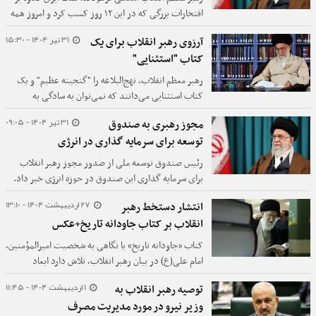
افتخارات بزرگی که در این ۱۲ روز کسب کرد و امروز همه
دنیا به آن اعتراف می‌کنند، توانست قدرت، استقامت،
31 تیر 1404 - 15:30
آرزوی رهبر انقلاب برای یک
عزم، و اراده و دست‌ِپُر خود را به دنیا نشان دهد به طوری
کتاب "استثنایی"
که همه قدرت جمهوری اسلامی را از نزدیک احساس
کردند.
رهبر معظم انقلاب، نهج‌البلاغه را "گنجینه عظیم" و یک
کتاب استثنایی می‌دانند که نمی‌توان به سادگی به
موجودی آن دسترسی پیدا کرد و فهمید.
31 تیر 1404 - 09:05
مجوز رهبری به صندوق
توسعه برای سرمایه گذاری در انرژی
رئیس صندوق توسعه ملی از صدور مجوز رهبر انقلاب
برای سرمایه گذاری این صندوق در حوزه انرژی خبر داد.
27 اردیبهشت 1404 - 13:10
انتشار دستخط رهبر
انقلاب بر کتاب جاودانه تاریخ+عکس
کتاب «جاودانه تاریخ» با نگاهی به شخصیت امیرالمؤمنین،
امام علی(ع) در بیان رهبر انقلاب، تلاش دارد ابعاد
مختلفی از زندگی و سیره ایشان را به نسل جدید معرفی
1 اردیبهشت 1404 - 11:45
توصیه رهبر انقلاب به
کند.
وزیر نیرو در مورد مدیریت مصرف