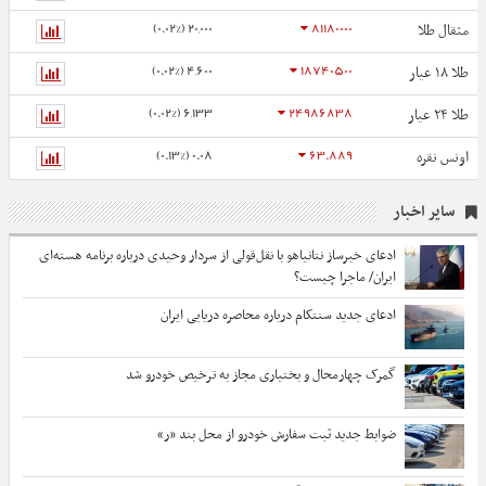
20,000 (0.02%)
81180000
مثقال طلا
4,600 (0.02%)
18740500
طلا ۱۸ عیار
6,133 (0.02%)
24986838
طلا ۲۴ عیار
0.08 (0.13%)
63.889
اونس نقره
سایر اخبار
ادعای خبرساز نتانیاهو با نقل‌قولی از سردار وحیدی درباره برنامه هسته‌ای
ایران/ ماجرا چیست؟
ادعای جدید سنتکام درباره محاصره دریایی ایران
گمرک چهارمحال و بختیاری مجاز به ترخیص خودرو شد
ضوابط جدید ثبت سفارش خودرو از محل بند «ر»