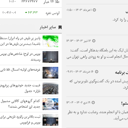
0 (0%)
24672977
طلا ۲۴ عیار
1 مرداد 1403 - 01:50
س
0.01 (0.02%)
63.43
اونس نقره
را رد کرد.
سایر اخبار
پاییز پر بارش در راه ایران/ منتظر
12 تیر 1403 - 14:13
باشید/ بیشترین بارش‌ها در این 
خواهد داد
مان لیگ به این باشگاه بدهکار است، گفت:
بورس در اوج؛ شاخص‌های بورس ب
حال انجام است و او به زودی راهی تهران می
رسیدند
عرضه‌های اولیه امسال، 10 تایی می‌شوند
16 خرداد 1403 - 09:21
 برنامه
پیش آمده در یک گفت‌وگوی تلویزیونی که
قیمت جدید خودروهای پرفروش 
رد.
بازار+ جدول
کدام گروههای کالایی مشمول وا
19 دی 1402 - 13:04
جدید ارز اشخاص شدند؟
ان با او انجام شده، رضایت ندارد و به نظر
ب می‌آید.
بورس و فرابورس