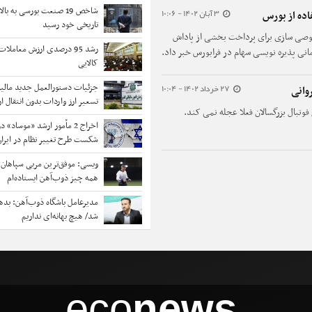
شاخص 19 صنعت بورسی به ب
3 آبان 1402 - 10:06
اده از بورس
تاریخی خود رسید
خصوصی سازی برای پرداخت بخشی از پاداش
رشد 95 درصدی ارزش معاملا
کالایی
27 خرداد 1402 - 10:04
جزئیات دستورالعمل جدید مالیا
وانی
تسعیر ارز واردات بدون انتقال ار
فوتبال بزرگسالان فعلا عجله نمی کند.
اخراج 2 مأمور ارشد «موساد» د
شکست طرح تغییر نظام در ایران
ویسی: موفق‌ترین مربی سپاهان 
همه چیز ذوب‌آهن ایستاده‌ام
مدیرعامل باشگاه ذوب‌آهن: ‌بدهی
شد/ هیچ بهانه‌ای نداریم
eco
news