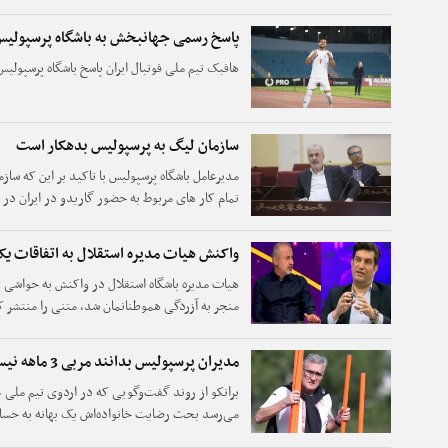
پاسخ رسمی جهانبخش به باشگاه پرسپولی
هافبک تیم ملی فوتبال ایران پاسخ باشگاه پرسپولیس 
سازمان لیگ به پرسپولیس بدهکار است
مدیرعامل باشگاه پرسپولیس با تاکید بر این که ساز
تمام کار های مربوط به حضور گاریدو در ایران در 
شود.
واکنش هیات مدیره استقلال به اتفاقات یک
هیات مدیره باشگاه استقلال در واکنش به حواشی 
منجر به آزردگی هموطنانمان شد، متنی را منتشر ک
مدیران پرسپولیس بدانند مربی 3 ماهه نیستم!
برانکو از روند گفت‌وگویی که در اردوی تیم ملی عم
می‌رسد بحث رضایت خانواده‌اش یک بهانه به حسا