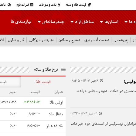
قیمت طلا و سکه
نفت و سوخت
فلزات پایه
کالاه
نیازمندی ها
 ها
استان‌ها
مناطق آزاد
چندرسانه‌ای
ز
پتروشیمی
صنعت آب و برق
صنایع و معادن
تجارت و بازرگانی
کار و تعاون
اقت
نرخ طلا و سکه
6 مهر 1404 - 08:35
پولیس!
قیمت طلا
قیمت
ت‌سازی در هیات مدیره و مجلس خواهند
عنوان
قیمت
تغییر
7.38 (0.17%)
4286.17
اونس طلا
22 تیر 1404 - 01:32
0 (0%)
80160000
مثقال طلا
واداران پرسپولیس از استعفای خود خبر داد.
0 (0%)
18505100
طلا ۱۸ عیار