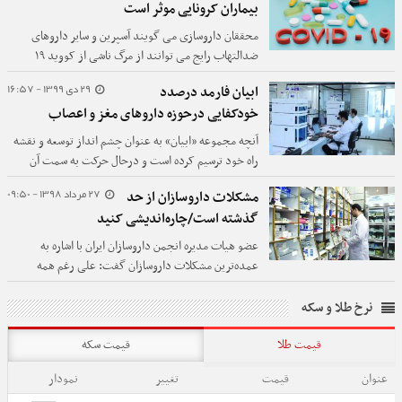
بیماران کرونایی موثر است
محققان داروسازی می گویند آسپرین و سایر داروهای
ضدالتهاب رایج می توانند از مرگ ناشی از کووید ۱۹
جلوگیری کنند.
29 دی 1399 - 16:57
ابیان فارمد درصدد
خودکفایی درحوزه داروهای مغز و اعصاب
آنچه مجموعه «ابیان» به عنوان چشم انداز توسعه و نقشه
راه خود ترسیم کرده است و درحال حرکت به سمت آن
است، بهره گیری از دانش محققان ایرانی جهت تولید و
27 مرداد 1398 - 09:50
مشکلات داروسازان از حد
توسعه صادرات محصولات به بازار‌های منطقه و جهان،
گذشته است/چاره‌اندیشی کنید
تامین بازار داخلی و بی‌نیازی از واردات دارو است که در
نهایت موجب کاهش ارزبری برای کشور در زمینه واردات
عضو هیات مدیره انجمن داروسازان ایران با اشاره به
دارو خواهد شد.
عمده‌ترین مشکلات داروسازان گفت: علی رغم همه
تلاش‌هایی که صورت گرفته، متاسفانه باید اذعان کنیم که
شرایط داروسازان، وضعیت ناگواری است و مشکلات آن‌ها
نرخ طلا و سکه
از حد گذشته است و باید در این خصوص چاره اندیشی
قیمت طلا
ریشه‌ای صورت گیرد.
قیمت سکه
عنوان
قیمت
تغییر
نمودار