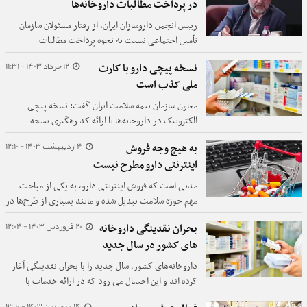
در پرداخت مطالبات داروخانه‌ها
رییس انجمن داروسازان ایران، از رفتار مسئولان سازمان
تأمین اجتماعی نسبت به نحوه پرداخت مطالبات
داروخانه‌های بخش خصوصی انتقاد کرد.
12 خرداد 1403 - 11:31
نسخه پیچی دارو با کارت
ملی کذب است
معاون سازمان بیمه سلامت ایران گفت: نسخه پیچی
الکترونیک در داروخانه‌ها با ارائه کد رهگیری نسخه
الکترونیک و شماره ملی انجام می‌شود و نیازی به ارائه
4 اردیبهشت 1403 - 12:10
به هیچ وجه فروش
اصل کارت ملی یا شناسنامه نیست.
اینترنتی دارو مطرح نیست
مدتی است که فروش اینترنتی دارو، به یکی از مباحث
مهم حوزه سلامت تبدیل شده و مانند بسیاری از طرح‌ها در
ابتدای راه، با مخالفت‌ها و موافقت‌هایی همراه است.
20 فروردین 1403 - 12:04
بحران نقدینگی داروخانه
های کشور در سال جدید
داروخانه‌های کشور، سال جدید را با بحران نقدینگی آغاز
کرده اند و این احتمال می رود که در ارائه خدمات با
پوشش بیمه‌ای تجدیدنظر کنند.
14 فروردین 1403 - 13:10