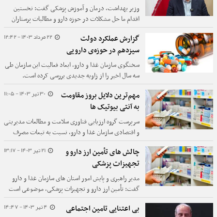
وزیر بهداشت، درمان و آموزش پزشکی گفت: نخستین
اقدام ما حل مشکلات در حوزه دارو و مطالبات پرستاران
است و در این زمینه هماهنگی‌های لازم با سازمان برنامه و
22 مرداد 1403 - 12:42
گزارش عملکرد دولت
بودجه در دستور کار قرار دارد.
سیزدهم در حوزه‌ی دارویی
سخنگوی سازمان غذا و دارو، ابعاد فعالیت این سازمان طی
سه سال اخیر را از زاویه‌ جدیدی بررسی کرده است.
30 تیر 1403 - 11:05
مهم‌ترین دلایل بروز مقاومت
به آنتی بیوتیک ها
سرپرست گروه ارزیابی فناوری سلامت و مطالعات مدیریتی
و اقتصادی سازمان غذا و دارو، نسبت به تبعات مصرف
خودسرانه آنتی‌بیوتیک ها هشدار داد
21 تیر 1403 - 13:17
چالش های تأمین ارز دارو و
تجهیزات پزشکی
مدیر راهبری و پایش امور استان های سازمان غذا و دارو
گفت: تأمین ارز دارو و تجهیزات پزشکی، موضوعی است
که قطعاً چالش‌های خاص خود را دارد.
4 تیر 1403 - 14:47
بی اعتنایی تامین اجتماعی