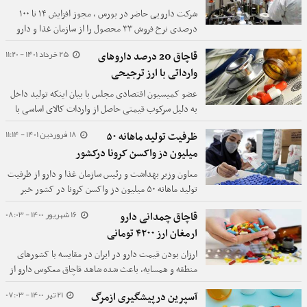
شرکت دارویی حاضر در بورس ، مجوز افزایش ۱۴ تا ۱۰۰
درصدی نرخ فروش ۳۳ محصول را از سازمان غذا و دارو
گرفت.
25 خرداد 1401 - 11:20
قاچاق 20 درصد داروهای
وارداتی با ارز ترجیحی
عضو کمیسیون اقتصادی مجلس با بیان اینکه تولید داخل
به دلیل سرکوب قیمتی حاصل از واردات کالای اساسی با
ارز ارزان قیمت، از صرفه افتاده بود، گفت: در بخش
18 فروردین 1401 - 11:14
ظرفیت تولید ماهانه ۵۰
واردات دارو با ارز 4200 تومانی، قاچاق گسترده داشتیم،
میلیون دز واکسن کرونا درکشور
۲۰ درصد دارویی که با ارز یارانه‌ای خریداری شده بود، به
کشورهای همسایه قاچاق می‌شد.
معاون وزیر بهداشت و رئیس سازمان غذا و دارو از ظرفیت
تولید ماهانه ۵۰ میلیون دز واکسن کرونا در کشور خبر
داد.
16 شهریور 1400 - 08:03
قاچاق چمدانی دارو
ارمغان ارز ۴۲۰۰ تومانی
ارزان بودن قیمت دارو در ایران در مقایسه با کشورهای
منطقه و همسایه، باعث شده شاهد قاچاق معکوس دارو از
کشور باشیم و دلیل آن نیز، ارز ۴۲۰۰ تومانی است که
21 تیر 1400 - 07:03
آسپرین درپیشگیری ازمرگ
صنعت دارو را گرفتار ساخته است.