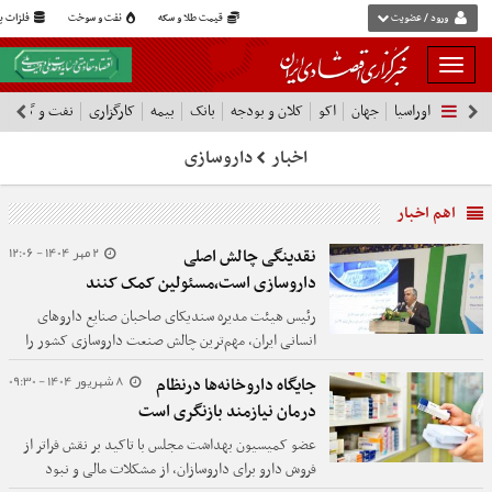
ورود / عضویت
قیمت طلا و سکه
نفت و سوخت
فلزات پا
بار
و
اوراسیا
جهان
اکو
کلان و بودجه
بانک
بیمه
کارگزاری
نفت و گاز
پ
بسته
نمودن
اخبار
داروسازی
فهرست
اهم اخبار
2 مهر 1404 - 12:06
نقدینگی چالش اصلی
داروسازی است،مسئولین کمک کنند
رئیس هیئت مدیره سندیکای صاحبان صنایع داروهای
انسانی ایران، مهم‌ترین چالش صنعت داروسازی کشور را
نقدینگی دانست.‌
8 شهریور 1404 - 09:30
جایگاه داروخانه‌ها درنظام
درمان نیازمند بازنگری است
عضو کمیسیون بهداشت مجلس با تاکید بر نقش فراتر از
فروش دارو برای داروسازان، از مشکلات مالی و نبود