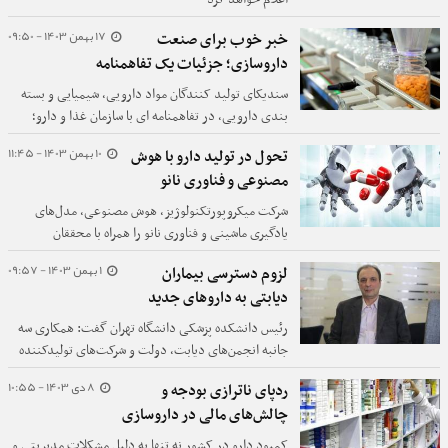
17 بهمن 1403 - 09:50
خبر خوب برای صنعت
داروسازی؛ جزئیات یک تفاهمنامه
سندیکای تولید کنندگان مواد دارویی، شیمیایی و بسته
بندی دارویی، در تفاهمنامه ای با سازمان غذا و دارو؛
حمایت از تولید کنندگان مواد اولیه دارویی را مورد توجه
10 بهمن 1403 - 11:45
تحول در تولید دارو با هوش
قرار داده است.
مصنوعی و فناوری نانو
شرکت میکروپورتکنولوژیز، هوش مصنوعی، مدل‌های
یادگیری ماشینی و فناوری نانو را همراه با محققان
دانشگاهی برای افزایش کارایی فرمولاسیون دارو به‌کار
1 بهمن 1403 - 09:57
لزوم دسترسی بیماران
خواهد گرفت.
دیابتی به داروهای جدید
رئیس دانشکده پزشکی دانشگاه تهران گفت: همکاری سه‌
جانبه انجمن‌های دیابت، دولت و شرکت‌های تولیدکننده
داروهای دیابت می‌تواند دسترسی بیماران به داروهای
8 دی 1403 - 10:55
ردپای ناترازی بودجه و
جدید درمان دیابت را تسهیل کند.
چالش‌های مالی در داروسازی
کمبود دارو در کشور نه تنها به دلیل مشکلات مدیریتی و