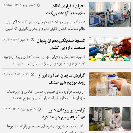
تعریف روشن جایگاه داروخانه‌ها در چرخه درمان انتقاد
8 شهریور 1404 - 06:55
بحران ناترازی نظام
کرد و خواستار حمایت ساختاری و تغییر نگاه حاکمیتی
سلامت را تهدید می‌کند
شد.
عضو کمیسیون بهداشت و درمان مجلس گفت: اگر برای
نظام سلامت کشور فکری نشود با بحران ناترازی که امروز
در بخش انرژی به آن دچار هستیم، مواجه خواهیم شد.
23 تیر 1404 - 16:22
کمبود نقدینگی،بحران پنهان
صنعت دارویی کشور
کمبود نقدینگی، بحران پنهانی است که این روزها زنجیره
تولید و توزیع دارو در ایران را بیش از همیشه تهدید
می‌کند. به باور فعالان صنعت دارو، محدودیت منابع مالی
22 تیر 1404 - 08:30
گزارش سازمان غذا و دارو از
موجب ایجاد اختلال در فرآیندهای حیاتی این صنعت
روند توزیع شیرخشک
راهبردی شده و تبعات آن به سرعت به سطح تامین دارو
برای بیماران سرریز می‌شود.
سرپرست فرآورده‌های طبیعی، سنتی، مکمل و شیرخشک
سازمان غذا و دارو، از استمرار تأمین و توزیع هدفمند
شیرخشک با اولویت نوزادان خبر داد.
20 فروردین 1404 - 10:33
ترامپ بر واردات دارو
هم تعرفه وضع خواهد کرد
ایالات متحده به زودی تعرفه‌ای عمده بر واردات داروها
اعلام خواهد کرد