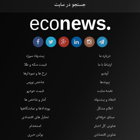
eco
news
●
درباره ما
پیشنهاد سوژه
ارتباط با ما
قیمت سکه و طلا
آرشیو
نرخ ها و نمودارها
پیوندها
شاخص بورس
نقشه سایت
قیمت خودرو
انتقاد و پیشنهاد
آمار و شاخص ها
اعلام مشکل
رویدادها و نمایشگاهها
میثاق حرفه‌ای
تحلیل های اقتصادی
عناوین کل اخبار
استخدام
عناوین اقتصادی
بولتن خبری