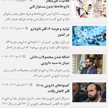
فعالیت غیرمجاز
داروخانه‌ها بدون مسئول فنی
سرپرست اداره امور داروخانه‌ها و شرکت‌های پخش سازمان
غذا و دارو گفت: «مسئول فنی واجد شرایط، همان دکتر
داروساز است که باید در تمام ساعات فعالیت در داروخانه
8 بهمن 1402 - 16:08
تولید و عرضه ۱۶ قلم نانودارو
حضور داشته باشد.»
در کشور
در بازار جهانی، کمتر از ۱۰۰ نانودارو به ارزش تقریبا ۵۴
میلیارد دلار تولید و توزیع می‌شود که این رقم در داخل
کشور ۱۶ نانو دارو بوده و ۷۲۱ میلیارد تومان ارزش آن
19 دی 1402 - 10:05
اضافه شدن محصولات دانش
است.
بنیان به سبد دارویی
رئیس سازمان غذا و دارو از افزایش محصولات دانش بنیان
در سبد دارویی کشور خبر داد.
27 شهریور 1402 - 02:05
کمبودهای دارویی به ۸۱
قلم کاهش یافت
مدیرکل امور دارو و مواد تحت کنترل سازمان غذا و دارو با
اشاره به کاهش کمبودهای دارویی از ۴۲۰ قلم در سال ۱۴۰۱