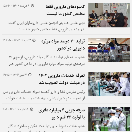
به ۸۱ قلم در سال جاری، از روند رو به رشد تولید دارو در
9 مرداد 1402 - 15:06
کمبودهای دارویی فقط
کشور خبر داد.
مختص کشور ما نیست
دبیر علمی همایش انجمن علمی داروسازان ایران گفت:
کمبودهای دارویی فقط مختص کشور ما نیست.
3 مرداد 1402 - 12:35
تولید ۷۰ درصد مواد موثره
دارویی در کشور
عضو سندیکای تولیدکنندگان مواد دارویی، از سهم ۷۰
درصدی تولید مواد موثره دارویی در داخل کشور خبر
داد.
3 تیر 1402 - 12:05
تعرفه خدمات دارویی ۱۴۰۲
در هیئت دولت تصویب شد
رئیس سازمان غذا و دارو گفت: تعرفه خدمات دارویی پس
از تصویب در شورای‌عالی بیمه به تصویب هیئت دولت
رسید.
18 خرداد 1402 - 11:01
صرفه جویی ۴ میلیارد دلاری
با تولید ۳۶ قلم دارو
عضو هیات مدیره انجمن تولیدکنندگان و صادرکنندگان