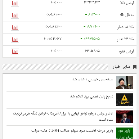
0.00 (0%)
4343.43
اونس طلا
10,000 (0.01%)
81130000
مثقال طلا
2,300 (0.01%)
18729000
طلا ۱۸ عیار
3,067 (0.01%)
24971505
طلا ۲۴ عیار
0.00 (0%)
63.5805
اونس نقره
سایر اخبار
سیدحسن خمینی داغدار شد
تاریخ پایان قطعی برق اعلام شد
ادعای ونس درباره توافق نهایی با ایران/ آمریکا به توافق تنگه هرمز نزدیک
شده است
واریز مرحله نخست سود سهام عدالت 1404 تا هفته دولت