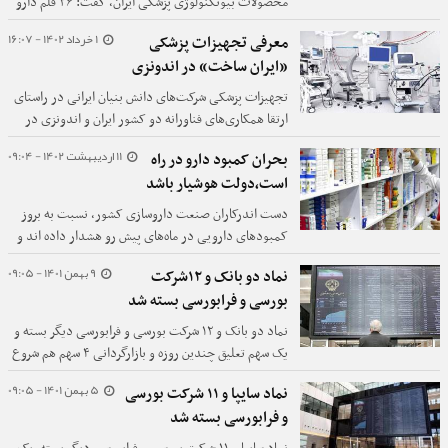
محصولات بیوتکنولوژی پزشکی ایران، گفت: ۳۶ قلم دارو
و واکسن زیست فناوری در کشور تولید شده و ۱۵ دارو و
1 خرداد 1402 - 16:07
معرفی تجهیزات پزشکی
واکسن نیز در مرحله تحقیق و توسعه شرکت‌ها قرار دارد.
«ایران ساخت» در اندونزی
تجهیزات پزشکی شرکت‌های دانش بنیان ایرانی در راستای
ارتقا همکاری‌های فناورانه دو کشور ایران و اندونزی در
این کشور معرفی می‌شوند.
11 اردیبهشت 1402 - 09:04
بحران کمبود دارو در راه
است،دولت هوشیار باشد
دست اندرکاران صنعت داروسازی کشور، نسبت به بروز
کمبودهای دارویی در ماه‌های پیش رو هشدار داده اند و
به نظر می‌رسد اگر دولت نخواهد اقدامی صورت دهد،
9 بهمن 1401 - 09:05
نماد دو بانک و ۱۲شرکت
دوباره بحران کمبود آنتی بیوتیک تکرار شود.
بورسی و فرابورسی بسته شد
نماد دو بانک و ۱۲ شرکت بورسی و فرابورسی دیگر بسته و
یک سهم تعلیق چندین روزه و بازارگردانی ۴ سهم هم شروع
شد و آمار ابطالی هم افزایش یافت.
5 بهمن 1401 - 09:05
نماد سایپا و ۱۱ شرکت بورسی
و فرابورسی بسته شد