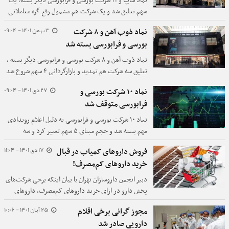
نماد سایپا و ۱۱ شرکت بورسی و فرابورسی دیگر بسته، یک
سهم تعلیق شد و یک شرکت هم مشمول رفع گره معاملاتی
است.
3 بهمن 1401 - 09:04
نماد ذوب آهن و ۸ شرکت
بورسی و فرابورسی بسته شد
نماد ذوب آهن و ۸ شرکت بورسی و فرابورسی دیگر بسته ،
تعلیق سه شرکت هم تمدید و بازارگردانی ۴ سهم شروع شد
و تعداد ابطالی ها نیز به ۷ مورد رسید.
27 دی 1401 - 09:04
نماد ۱۰ شرکت بورسی و
فرابورسی متوقف شد
نماد ۱۰ شرکت بورسی و فرابورسی به دلیل اعلام رویدادی
مهم بسته شد و حجم مبنای ۵ سهم تغییر کرد و سه
پالایشگاه و سه شرکت هم مشمول ابطال معاملات شدند.
17 دی 1401 - 11:04
فروش داروهای کمیاب در قبال
خرید داروهای کم‌مصرف!
دبیر انجمن داروسازان تهران با بیان اینکه برخی شرکت‌های
پخش دارو در ازای خرید داروهای کم‌مصرف،‌ داروهای
کمیاب را به داروخانه‌ها می‌فروشند؛ گفت: این مسئله
25 آبان 1401 - 10:06
مجوز گرانی برخی اقلام
باعث انتقال پیام اشتباه به تولیدکنندگان و سیاستگذاران
دارویی صادر شد
صنعت دارو و ضرر مالی به داروخانه‌ها می‌شود.