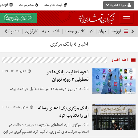
ورود / عضویت
قیمت طلا و سکه
نفت و سوخت
فلزات پا
بار
و
اوراسیا
جهان
اکو
کلان و بودجه
بانک
بیمه
کارگزاری
نفت و گاز
پ
بسته
نمودن
اخبار
بانک مرکزی
فهرست
اهم اخبار
9 تیر 1405 - 11:19
نحوه فعالیت بانک‌ها در
تعطیلی ۳ روزه تهران
بانک‌ها در روز دوشنبه 15 تیر ماه تعطیل خواهند بود.
8 تیر 1405 - 10:26
بانک مرکزی یک ادعای رسانه
ای را تکذیب کرد
بانک مرکزی با رد ادعاهای مطرح‌شده درباره دخالت در
انتخاب شرکت‌های فناوری، تأکید کرد تصمیم‌گیری در این