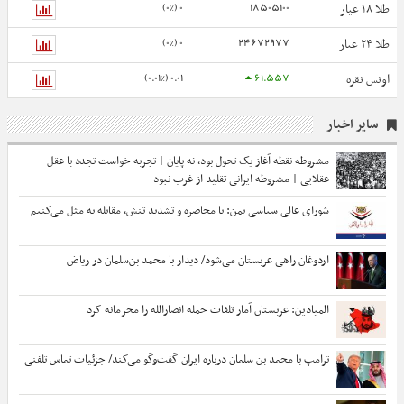
0 (0%)
18505100
طلا ۱۸ عیار
0 (0%)
24672977
طلا ۲۴ عیار
0.01 (0.01%)
61.557
اونس نقره
سایر اخبار
مشروطه نقطه آغاز یک تحول بود، نه پایان | تجربه خواست تجدد با عقل
عقلایی | مشروطه ایرانی تقلید از غرب نبود
شورای عالی سیاسی یمن: با محاصره و تشدید تنش، مقابله به مثل می‌کنیم
اردوغان راهی عربستان می‌شود/ دیدار با محمد بن‌سلمان در ریاض
المیادین: عربستان آمار تلفات حمله انصارالله را محرمانه کرد
ترامپ با محمد بن سلمان درباره ایران گفت‌وگو می‌کند/ جزئیات تماس تلفنی