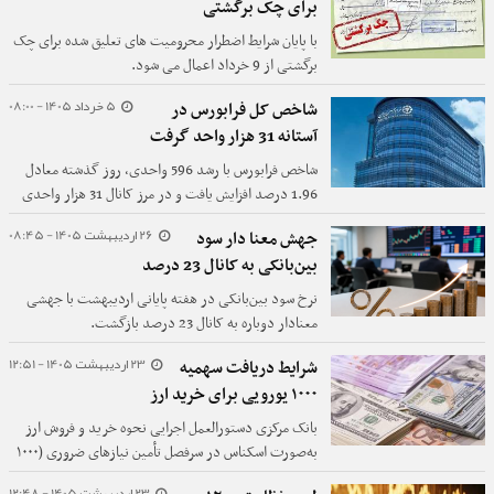
برای چک برگشتی
با پایان شرایط اضطرار محرومیت های تعلیق شده برای چک
برگشتی از 9 خرداد اعمال می شود.
5 خرداد 1405 - 08:00
شاخص کل فرابورس در
آستانه 31 هزار واحد گرفت
شاخص فرابورس با رشد 596 واحدی، روز گذشته معادل
1.96 درصد افزایش یافت و در مرز کانال 31 هزار واحدی
قرار گرفت.
26 اردیبهشت 1405 - 08:45
جهش معنا دار سود
بین‌بانکی به کانال 23 درصد
نرخ سود بین‌بانکی در هفته پایانی اردیبهشت با جهشی
معنادار دوباره به کانال 23 درصد بازگشت.
23 اردیبهشت 1405 - 12:51
شرایط دریافت سهمیه
۱۰۰۰ یورویی برای خرید ارز
بانک مرکزی دستورالعمل اجرایی نحوه خرید و فروش ارز
به‌صورت اسکناس در سرفصل تأمین نیازهای ضروری (۱۰۰۰
یورو به ازای هر شخص در ۳۶۵ روز) را به شبکه بانکی
23 اردیبهشت 1405 - 12:48