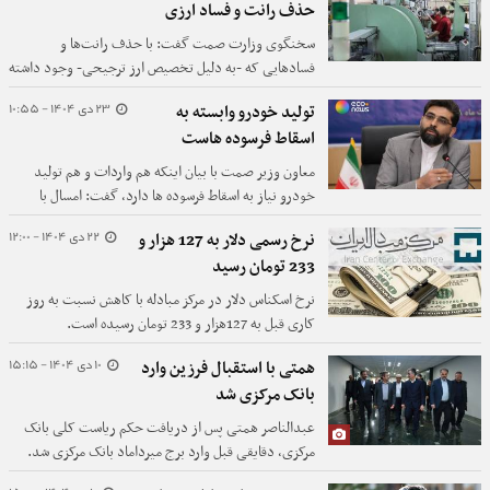
حذف رانت و فساد ارزی
سخنگوی وزارت صمت گفت: با حذف رانت‌ها و
فسادهایی که -به دلیل تخصیص ارز ترجیحی- وجود داشته
وضعیت تولید در آینده بهتر می‌شود.
23 دی 1404 - 10:55
تولید خودرو وابسته به
اسقاط فرسوده هاست
معاون وزیر صمت با بیان اینکه هم واردات و هم تولید
خودرو نیاز به اسقاط فرسوده ها دارد، گفت: امسال با
جدیت تمام نسبت به اسقاط موتورسیکلت های فرسوده
22 دی 1404 - 12:00
نرخ رسمی دلار به 127 هزار و
اقدام می کنیم.
233 تومان رسید
نرخ اسکناس دلار در مرکز مبادله با کاهش نسبت به روز
کاری قبل به 127هزار و 233 تومان رسیده است.
10 دی 1404 - 15:15
همتی با استقبال فرزین وارد
بانک مرکزی شد
عبدالناصر همتی پس از دریافت حکم ریاست کلی بانک
مرکزی، دقایقی قبل وارد برج میرداماد بانک مرکزی شد.