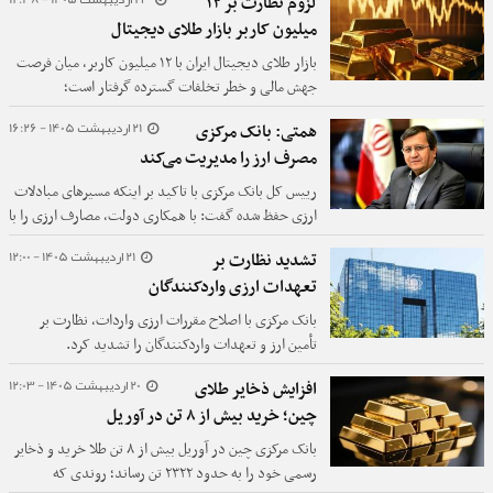
لزوم نظارت بر ۱۲
ابلاغ کرد.
میلیون کاربر بازار طلای دیجیتال
بازار طلای دیجیتال ایران با ۱۲ میلیون کاربر، میان فرصت
جهش مالی و خطر تخلفات گسترده گرفتار است؛
کارشناسان خواستار تنظیم‌گری رقابتی و شفافیت فوری‌اند.
21 اردیبهشت 1405 - 16:26
همتی: بانک مرکزی
مصرف ارز را مدیریت می‌کند
رییس کل بانک مرکزی با تاکید بر اینکه مسیرهای مبادلات
ارزی حفظ شده گفت: با همکاری دولت، مصارف ارزی را با
هدف حفظ ذخایر و استمرار تأمین ارز واردات ضروری مورد
21 اردیبهشت 1405 - 12:00
تشدید نظارت بر
نیاز خانوار و تولید محدود شده است.
تعهدات ارزی واردکنندگان
بانک مرکزی با اصلاح مقررات ارزی واردات، نظارت بر
تأمین ارز و تعهدات واردکنندگان را تشدید کرد.
20 اردیبهشت 1405 - 12:03
افزایش ذخایر طلای
چین؛ خرید بیش از ۸ تن در آوریل
بانک مرکزی چین در آوریل بیش از ۸ تن طلا خرید و ذخایر
رسمی خود را به حدود ۲۳۲۲ تن رساند؛ روندی که