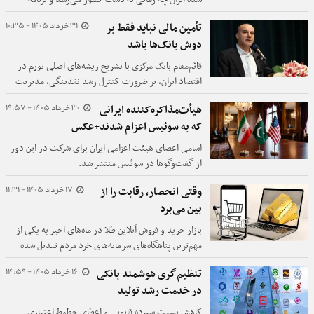
وزارت اقتصاد برای مدیریت این دارایی‌ها چیست، بیان
31 خرداد 1405 - 10:35
تأمین مالی نباید فقط بر
کرد: بانک مرکزی اقدامات لازم را برای آزادسازی این منابع
دوش بانک‌ها باشد
آغاز کرده است، جزئیات این موضوع را بانک مرکزی جویا
شوید. من اطلاعی ندارم که تا کنون دارایی‌های بلوکه شده
قائم‌مقام بانک مرکزی با تشریح ریشه‌های اصلی تورم در
وارد شده است یا نه.
اقتصاد ایران، بر ضرورت کنترل رشد نقدینگی، مدیریت
انتظارات تورمی و افزایش ظرفیت تولید تأکید کرد.
30 خرداد 1405 - 19:57
هیأت‌مذاکره‌کننده ایرانی
که به سوئیس اعزام شدند+عکس
اسامی اعضای هیئت اعزامی ایران برای شرکت در این دور
از گفت‌وگوها در سوئیس منتشر شد.
17 خرداد 1405 - 11:31
وقتی انحصار، رقابت را از
بین می‌برد
بازار خرید و فروش آنلاین طلا در ماه‌های اخیر به یکی از
مهم‌ترین پناهگاه‌های سرمایه‌های خرد مردم تبدیل شده
است. در شرایطی که تورم، نوسان بازار ارز و کاهش قدرت
16 خرداد 1405 - 14:59
تنظیم‌گری هوشمند بانکی
خرید باعث شده بسیاری از خانوارها به دنبال راهی برای
در خدمت رشد تولید
حفظ ارزش دارایی‌های خود باشند،
کاهش نسبت سپرده قانونی و اعطای خطوط اعتباری