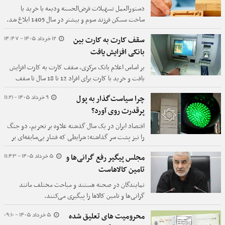
دستورالعمل تسهیلات قرض‌الحسنه ودیعه یا خرید یا
ساخت مسکن فرزند سوم و بیشتر در سال 1405 ابلاغ شد.
12 خرداد 1405 - 14:47
سقف کارت به کارت بین
بانکی افزایش یافت
بر اساس اعلام بانک مرکزی، سقف کارت به کارت افزایش
یافت و خرید با کارت برای افراد 12 تا 18 سال تا سقف
100 میلیون مجاز شد.
9 خرداد 1405 - 11:21
چرا سیاست‌گذار به پول
پرقدرت روی آورد؟
اقتصاد ایران در یک سال گذشته علاوه بر تحریم، دو جنگ
را نیز پشت سر گذاشته؛ شرایطی که فشار بی‌سابقه‌ای بر
شبکه بانکی و سیاست پولی وارد کرده است. در این میان
5 خرداد 1405 - 11:43
مجلس پیگیر رفع گرانی‌‌ها و
شواهد نشان می‌دهد دولت برای تأمین منابع مالی به
تامین کالاهاست
استقراض مستقیم از بانک مرکزی روی آورده؛ اقدامی که
اگرچه در کوتاه‌مدت از شدت بحران نقدینگی در شبکه
نمایندگان در صحنه هستند و مباحث مختلف مانند
بانکی کاسته، اما می‌تواند تبعات تورمی سنگینی در آینده
گرانی‌‌ها و تامین کالاها را پیگیری می‌کنند.
به همراه داشته باشد.
5 خرداد 1405 - 09:10
محرومیت های تعلیق شده