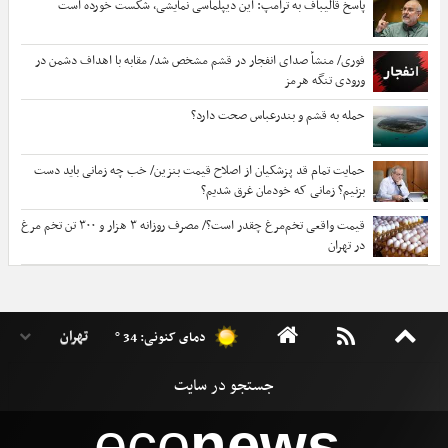
پاسخ قالیباف به ترامپ: این دیپلماسی نمایشی، شکست خورده است
فوری/ منشأ صدای انفجار در قشم مشخص شد/ مقابه با اهداف دشمن در
ورودی تنگه هرمز
حمله به قشم و بندرعباس صحت دارد؟
حمایت تمام قد پزشکیان از اصلاح قیمت بنزین/ خب چه زمانی باید دست
بزنیم؟ زمانی که خودمان غرق شدیم؟
قیمت واقعی تخم‌مرغ چقدر است؟/ مصرف روزانه ۳ هزار و ۳۰۰ تن تخم مرغ
در تهران
دمای کنونی: 34 °
eco
news