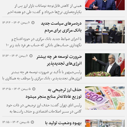
همتی از کاهش قابل‌توجه نوسانات بازار ارز پس از
یکپارچه‌سازی نرخ‌ها خبرداد و گفت: طی دو هفته اخیر
بازار تجاری ارز از مازاد تقاضای ۵۰۰ میلیون دلاری به مازاد
6 بهمن 1404 - 14:44
دردسرهای سیاست جدید
عرضه ۷۰ میلیون دلاری رسیده است.
بانک مرکزی برای مردم
با اجرای ضوابط جدید بانک مرکزی در حوزه افتتاح و
نگهداری حساب‌های بانکی که حساب هر فرد باید زیر ۱۰
مورد باشد، تعداد زیادی از مشتریان برای افتتاح حساب،
6 بهمن 1404 - 12:13
ضرورت توسعه هر چه بیشتر
دریافت تسهیلات بانکی و ضمانت وام‌های بانکی با
انرژی‌های تجدیدپذیر
مشکلاتی مواجه شده‌اند که بانک‌های عامل آنها را به بانک
مرکزی ارجاع می‌دهد!
رئیس‌جمهور با تأکید بر ضرورت توسعه هر چه بیشتر
انرژی‌های تجدیدپذیر، بانک مرکزی را موظف به همکاری با
وزارت نیرو برای تسهیل و تخصیص‌دهی منابع مالی مورد
5 بهمن 1404 - 14:35
حذف ارز ترجیحی به
نیاز این حوزه کرد.
توزیع عادلانه‌تر منابع منجر میشود
رئیس اتاق تهران گفت: حذف ارز ترجیحی در ذات خود
گامی در مسیر اصلاحات اقتصادی و حذف رانت‌ها به
شمار می‌رود و در بلندمدت می‌تواند به توزیع عادلانه‌تر
5 بهمن 1404 - 14:15
بهبود وضعیت تولید با
منابع منجر شود.