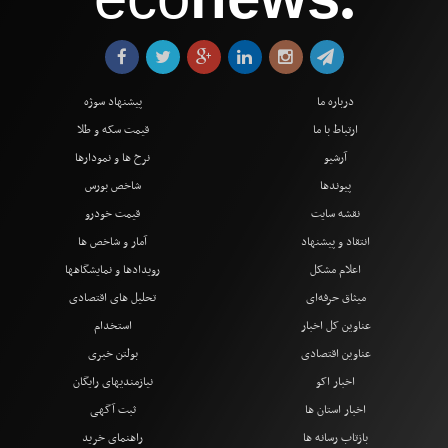
●
درباره ما
پیشنهاد سوژه
ارتباط با ما
قیمت سکه و طلا
آرشیو
نرخ ها و نمودارها
پیوندها
شاخص بورس
نقشه سایت
قیمت خودرو
انتقاد و پیشنهاد
آمار و شاخص ها
اعلام مشکل
رویدادها و نمایشگاهها
میثاق حرفه‌ای
تحلیل های اقتصادی
عناوین کل اخبار
استخدام
عناوین اقتصادی
بولتن خبری
اخبار اکو
نیازمندیهای رایگان
اخبار استان ها
ثبت آگهی
بازتاب رسانه ها
راهنمای خرید