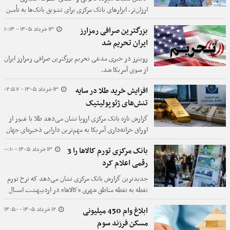
ارزان‌تر، ابزارهای بانک مرکزی برای تشویق بانک‌ها به تأمین
مالی تولید و اشتغال اعلام شده است.
13 خرداد 1405 - 10:14
بزرگترین صرافی رمزارز
ایران تحریم شد
رویترز در خبری مدعی تحریم بزرگترین صرافی رمزارز ایران
از سوی آمریکا شد.
13 خرداد 1405 - 02:57
افزایش خرید طلا در سایه
تنش‌های ژئوپولیتیک
گزارش تازه بانک مرکزی اروپا نشان می‌دهد طلا با عبور از
اوراق خزانه‌داری آمریکا به مهم‌ترین دارایی ذخیره‌ای جهان
تبدیل شده و سهم آن در ذخایر جهانی به ۲۷ درصد رسیده
13 خرداد 1405 - 00:10
بانک مرکزی تورم کالاها را 3
است؛ تغییری که بازتاب مستقیم خریدهای سنگین
رقمی اعلام کرد
بانک‌های مرکزی و تشدید تنش‌های ژئوپولیتیک است.
جدیدترین گزارش بانک مرکزی نشان می‌دهد که نرخ تورم
نقطه به نقطه مناطق شهری «کالاها» در اردیبهشت امسال
به بیش از 113 درصد رسیده است.
12 خرداد 1405 - 14:50
ابلاغ وام 450 میلیونی
مسکن فرزند سوم