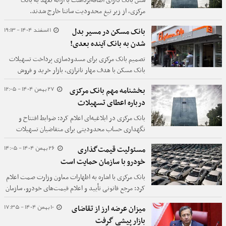
شش بانک دارای اضافه‌برداشت با ارائه تعهد به بانک
مرکزی، از زیر تیغ محدودیت ساتنا خارج شدند.
1 اسفند 1404 - 19:13
بانک مسکن در مسیر بدل
شدن به بانک آینده بعدی!
تصمیم بانک مرکزی برای مسدودسازی پرداخت تسهیلات
بانک مسکن با هدف مهار ناترازی، بازار خرید و فروش
مسکن را در حساس‌ترین مقطع زمانی با بحران مواجه کرده
27 بهمن 1404 - 12:05
بخشنامه مهم بانک مرکزی
است.
درباره اعطای تسهیلات
بانک مرکزی در ابلاغیه‌ای اعلام کرد: ضوابط افتتاح و
نگهداری حساب‌ محدودیتی برای متقاضیان تسهیلات
بانکی ایجاد نمی‌کند.
26 بهمن 1404 - 14:05
مسئولیت قیمت‌گذاری
خودرو با سازمان حمایت است
بانک مرکزی با اشاره به اظهارات معاون وزارت صمت اعلام
کرد: مرجع قانونی تأیید و اعلام قیمت‌های خودرو، سازمان
حمایت از مصرف‌کنندگان و تولیدکنندگان است.
10 بهمن 1404 - 17:35
میزان عرضه ارز از تقاضای
بازار پیشی گرفت