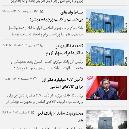
یورو و درهم امروز بار دیگر افزایش یافته و به بالاترین
سطوح خود در هفته‌های اخیر رسیده‌اند.
15 اردیبهشت 1405 - 15:05
بساط وام‌های
بی‌حساب و کتاب برچیده میشود
بانک مرکزی جمهوری اسلامی ایران با ابلاغ دستورالعمل
جدیدی، ضوابط پرداخت وام و ایجاد تعهدات توسط
بانک‌ها برای «اشخاص مرتبط» را به شدت محدود و شفاف
13 اردیبهشت 1405 - 20:35
تشدید نظارت بر
کرد.
بانک‌ها برای مهار تورم
رئیس کل بانک مرکزی گفت: کنترل رشد نقدینگی و
تشدید نظارت بر بانک‌ها برای مهار تورم همچنان در
اولویت بانک مرکزی است.
3 اسفند 1404 - 10:55
تأمین ۶.۷ میلیارد دلار ارز
برای کالاهای اساسی
رئیس‌کل بانک مرکزی از تأمین ۶.۷ میلیارد دلار ارز برای
واردات مواد اولیه، کالاهای اساسی و تجهیزات پزشکی از
۱۵ دی‌ماه تا ۲ اسفند خبر داد.
2 اسفند 1404 - 11:26
محدودیت ساتنا ۶ بانک لغو
شد