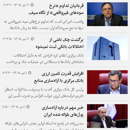
زمینه بر عهده خود بانک‌هاست.
7 تیر 1405 - 07:37
قربانیان تداوم «نرخ
سودهای غیرواقعی» از نگاه سیف
واقعیت امر این است که تداوم نرخ‌‌های سود غیرواقعی نه
تنها به نفع سپرده‌گذاران نیست، بلکه به زیان بانک‌‌ها،
تولیدکنندگان، ثبات مالی و حتی کنترل تورم تمام شده
7 تیر 1405 - 03:45
برگشت چک ناشی از
است.
اختلالات بانکی ثبت نمیشود
بانک مرکزی اعلام کرد افرادی که به دلیل اختلالات
سامانه‌ای بانک‌ها با مشکلاتی در عملیات چک و پرداخت
اقساط تسهیلات مواجه شده‌اند، از حمایت‌های ویژه
1 تیر 1405 - 12:34
افزایش قدرت تامین ارزی
برخوردار خواهند شد.
بانک مرکزی با آزادسازی منابع
رئیس کل بانک مرکزی گفت: با پیشرفت مذاکرات، انتظار
داریم درآمدهای ارزی دولت افزایش و قدرت تأمین ارز
بانک مرکزی از محل منابع مسدودی بانک، افزایش داشته
1 تیر 1405 - 11:50
خبر مهم درباره آزادسازی
باشد.
پول‌های بلوکه شده ایران
مدنی‌زاده در پاسخ به اینکه اولین بخش دارایی‌های بلوکه
شده ایران چه زمانی به دست کشور می‌رسد و برنامه