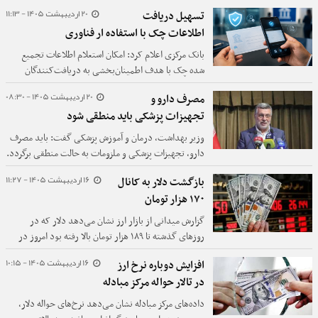
نشان‌دهنده تداوم سیاست کاهش وابستگی به دلار است.
20 اردیبهشت 1405 - 11:13
تسهیل دریافت
اطلاعات چک با استفاده ار فناوری
بانک مرکزی اعلام کرد: امکان استعلام اطلاعات تجمیع
شده چک‌ با هدف اطمینان‌بخشی به دریافت‌کنندگان
(گیرندگان) چک بابت اعتبار چک و صادرکننده‌ آن، از
20 اردیبهشت 1405 - 08:30
مصرف دارو و
طریق ابزارهای مختلف فراهم است.
تجهیزات پزشکی باید منطقی شود
وزیر بهداشت، درمان و آموزش پزشکی گفت: باید مصرف
دارو، تجهیزات پزشکی و ملزومات به حالت منطقی برگردد.
16 اردیبهشت 1405 - 11:27
بازگشت دلار به کانال
۱۷۰ هزار تومان
گزارش میدانی از بازار ارز نشان می‌دهد دلار که در
روزهای گذشته تا ۱۸۹ هزار تومان بالا رفته بود امروز در
بازار ۱۷۹ هزار تومان به فروش می‌رسید، هرچند تراول‌های
16 اردیبهشت 1405 - 10:15
افزایش دوباره نرخ ارز
۱۰۰ هزار تومانیِ آبیِ کوچک رقم را پایین‌تر هم آورده است.
در تالار حواله مرکز مبادله
داده‌های مرکز مبادله نشان می‌دهد نرخ‌های حواله دلار،