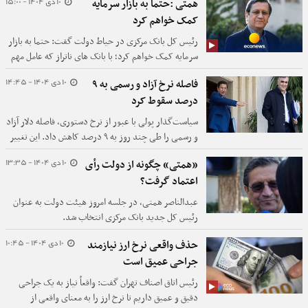
10 دی 1404 - 15:00
همتی :حتما به بازار سرمایه
کمک خواهم کرد
رئیس کل بانک مرکزی در حیاط دولت گفت: حتما به بازار
سرمایه کمک خواهم کرد؛ با بانک های ناتراز که عامل مهم
تورم در کشور است، برخورد می کنیم.
10 دی 1404 - 14:45
فاصله نرخ آزاد و رسمی به ۹
درصد سقوط کرد
سیاست‌گذار پولی با عبور از نرخ دستوری، فاصله دلار آزاد
و رسمی را طی چند روز به ۹ درصد کاهش داد. این تغییر
ریل، نویدبخش حذف رانت ارزی و حرکت قطعی به سمت
10 دی 1404 - 13:35
«همتی» چگونه از دولت رأی
بازار تک‌نرخی است.
اعتماد گرفت؟
عبدالناصر همتی، در جلسه امروز هیئت دولت به عنوان
رئیس کل جدید بانک مرکزی انتخاب شد.
10 دی 1404 - 10:45
حذف واقعی نرخ ارز نیازمند
جراحی عمیق است
رئیس اتاق اصناف تهران گفت: واقعاً نیاز به یک جراحی
دقیق و عمیق داریم تا نرخ ارز را به معنای واقعی از