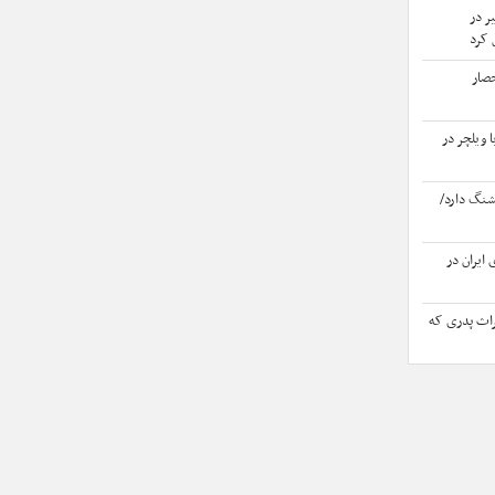
ر در
 کرد
حصار
 ویلچر در
شنگ دارد/
 ایران در
یراث پدری که