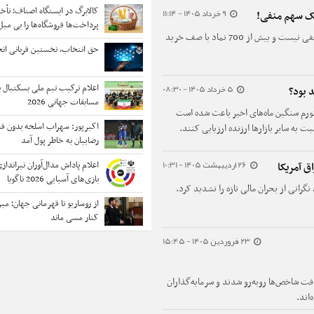
کالابرگ در ایستگاه اصناف؛ تأخی
9 خرداد 1405 - 11:14
یک سهم منفی!
پرداخت‌ها فروشگاه‌ها را بی میل
برای اولین بار در تاریخ بورس ایران، هیچ سهمی منفی نیست و بیش از 700 نماد با صف خرید
حق انتخاب، نخستین قربانی ان
5 خرداد 1405 - 08:30
اعلام ترکیب تیم ملی بسکتبال با
 بود؟
مسابقات جهانی 2026
 تورم سنگین ماه‌های اخیر باعث شده است
اکبرپور: سهراب اسلحه‌ بدون ف
 به سایر بازارها ارزنده ارزیابی کنند.
رضاییان به خاطر پول آمد
26 اردیبهشت 1405 - 10:31
اعلام پاداش مدال‌آوران تیراندازی
ق آمریکا
بازی‌های آسیایی 2026 ناگویا
رانی از بحران مالی تازه را تشدید کرد.
از روساریو تا قهرمانی جهان؛ م
کنار مسی ماند
23 فروردین 1405 - 15:45
 افت شاخص‌ها روبه‌رو شدند و سرمایه‌گذاران
اند.