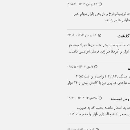
29 بهمن 1404 - 20:54
 قریب‌الوقوع و تاریخی بازار سهام خبر
ارایی‌ها می‌داند.
28 بهمن 1404 - 22:06
ه گذشت
وز سه‌شنبه ۲۸ بهمن ۱۴۰۴ با بازگشت تقاضا و سبزپوشی شاخص‌ها همراه بود، در
یران و آمریکا در ژنو، نوسان افزایشی داشت
 دلار رشد کرد.
9 دی 1404 - 09:55
ی
امروز سه‌شنبه ۹ دی ۱۴۰۴ شاخص کل بورس با ریزش سنگین ۱۰۴,۹۸۳ واحدی و افت ۲.۵۵
درصد به ارتفاع ۴,۰۱۸,۶۴۳ واحد عقب‌نشینی کرد. شاخص هم‌وزن نیز با کاهش بیش از ۲۴ هزار
28 مرداد 1404 - 08:40
بورس نیست
از دولت نباید انتظار داشته باشیم که به صورت
وری سعی کند چالشهای بازار را مدیریت کند.
19 مرداد 1404 - 14:00