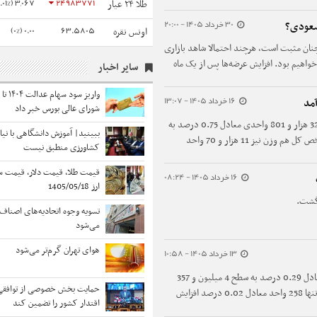
3,067 (0.01%)
24983771
طلا ۲۴ عیار
30 خرداد 1405 - 20:00
 صعودی؟
0.00 (0%)
63.5805
اونس نقره
 بورس برای یکشنبه 31 خرداد 1405 همچنان مثبت است، هرچند احتمالا شاهد بازاری
اهیم بود. افزایش عرضه‌ها پس از یک ماه
سایر اخبار
 پایان روند صعودی نیست.
واریز س
16 خرداد 1405 - 13:07
آمد
شورای عالی بورس خبر داد
در پایان معاملات امروز، شاخص کل بورس با رشد 32 هزار و 801 واحدی معادل 0.75 درصد به
ببینید| آموزش دانشگاهی با نیا
سطح 4 میلیون و 391 هزار و 800 واحد رسید. شاخص کل هم وزن نیز 11 هزار و 70 واحد
کشاورزی منطبق نیست
قیمت طلا، قیمت دلار، قیمت 
16 خرداد 1405 - 08:24
ارز 1405/05/18
زگشت.
تسویه وجوه اتحادیه‌های اصناف ب
می‌شود
هوای تهران گرم‌تر می‌شود
13 خرداد 1405 - 10:58
شاخص کل بورس با رشد 12 هزار و 638 واحدی معادل 0.29 درصد به سطح 4 میلیون و 357
حمایت بخش خصوصی از توافقی
هزار و 263 واحد رسیده است. شاخص هم‌وزن نیز تنها 258 واحد معادل 0.02 درصد افزایش
اقتدار کشور را تضمین کند