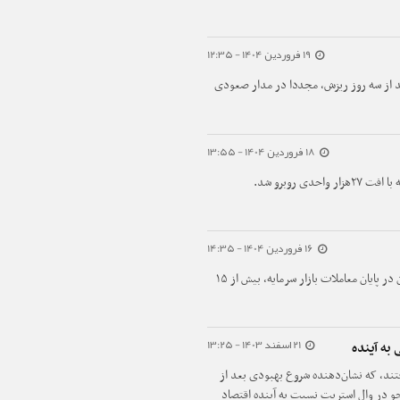
19 فروردین 1404 - 12:35
رشدی ۵۲ هزار واحدی بعد از سه روز ریزش، مجددا در مدار صعودی
18 فروردین 1404 - 13:55
ی روبرو شد.
16 فروردین 1404 - 14:35
امروز (شنبه ۱۶ فروردین‌ماه) شاخص کل بورس تهران در پایان معاملات بازار سرمایه، بیش از ۱۵
21 اسفند 1403 - 13:25
 به آینده
فتند، که نشان‌دهنده شروع بهبودی بعد از
 در وال استریت نسبت به آینده اقتصاد