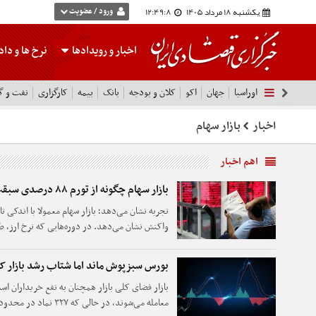
یکشنبه 18 مرداد 1405
12:49:9
ورود / عضویت
اخبار و رویدادها
نرخ ها
و داده
اوراسیا
جهان
اکو
کلان و بودجه
بانک
بیمه
کارگزاری
نفت و گا
اخبار
بازار سهام
اهم اخبار
بازار سهام چگونه از تورم ۸۸ درصدی سبقت می‌گیرد
تجربه نشان می‌دهد؛ بازار سهام معمولا با اندکی تا
واکنش نشان می‌دهد. در دوره‌هایی که نرخ ارز، طلا
کرده‌اند، بورس در مقطعی دیگر با جهشی سریع بخش
بورس سبزپوش ماند اما شتاب رشد بازار ک