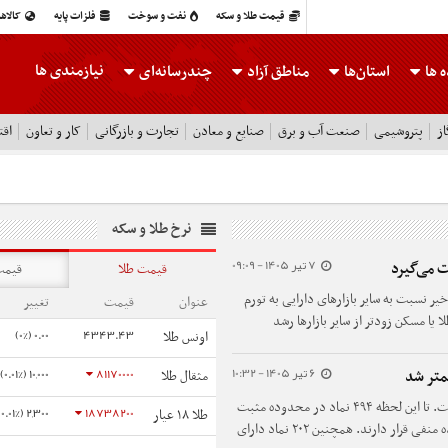
قیمت طلا و سکه
نفت و سوخت
فلزات پایه
کالاه
نیازمندی ها
 ها
استان‌ها
مناطق آزاد
چندرسانه‌ای
ز
پتروشیمی
صنعت آب و برق
صنایع و معادن
تجارت و بازرگانی
کار و تعاون
اقت
نرخ طلا و سکه
7 تیر 1405 - 09:09
قیمت طلا
قیمت
خیر نسبت به سایر بازارهای دارایی به تورم
عنوان
قیمت
تغییر
 یا مسکن زودتر از سایر بازارها رشد
0.00 (0%)
4343.43
اونس طلا
ی از این جا‌ماندگی را جبران کرده است.
6 تیر 1405 - 10:32
10,000 (0.01%)
81170000
متر شد
مثقال طلا
بازار فضای کلی بازار همچنان به نفع خریداران است. تا این لحظه ۴۹۴ نماد در محدوده مثبت
2,300 (0.01%)
18738200
طلا ۱۸ عیار
معامله می‌شوند، در حالی که ۳۲۷ نماد در محدوده منفی قرار دارند. همچنین ۲۰۲ نماد دارای