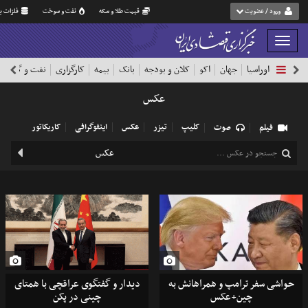
ورود / عضویت
قیمت طلا و سکه
نفت و سوخت
فلزات پا
بار
و
اوراسیا
جهان
اکو
کلان و بودجه
بانک
بیمه
کارگزاری
نفت و گاز
پ
بسته
نمودن
عکس
فهرست
کلیپ
تیزر
عکس
اینفوگرافی
کاریکاتور
فیلم
صوت
حواشی سفر ترامپ و همراهانش به
دیدار و گفتگوی عراقچی با همتای
چین+عکس
چینی در پکن