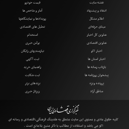
نقشه سایت
قیمت خودرو
انتقاد و پیشنهاد
آمار و شاخص ها
اعلام مشکل
رویدادها و نمایشگاهها
میثاق حرفه‌ای
تحلیل های اقتصادی
عناوین کل اخبار
استخدام
عناوین اقتصادی
بولتن خبری
اخبار اکو
نیازمندیهای رایگان
اخبار استان ها
ثبت آگهی
بازتاب رسانه ها
راهنمای خرید
پیشخوان روزنامه ها
ثبت شکایت
پرونده ویژه
برندهای برتر
مناطق آزاد
رپرتاژ خبری
کلیه حقوق مادی و معنوی این سایت متعلق به هلدینگ فرهنگی،اقتصادی و رسانه ای
اکو می باشد و استفاده از مطالب با ذکر منبع بلامانع است .