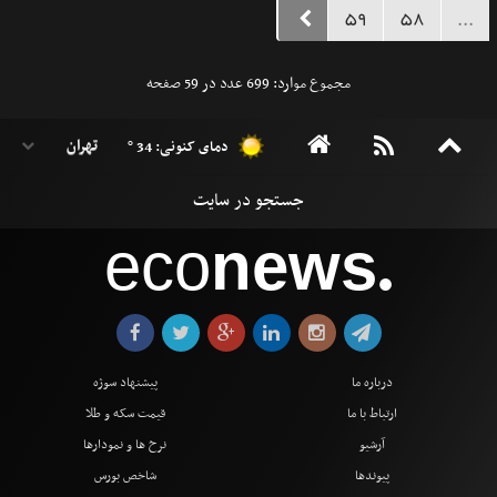
59
58
...
مجموع موارد: 699 عدد در 59 صفحه
دمای کنونی: 34 °
eco
news
●
درباره ما
پیشنهاد سوژه
ارتباط با ما
قیمت سکه و طلا
آرشیو
نرخ ها و نمودارها
پیوندها
شاخص بورس