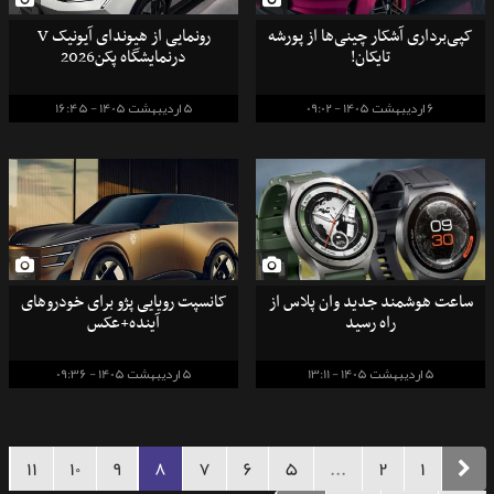
کپی‌برداری آشکار چینی‌ها از پورشه
رونمایی از هیوندای آیونیک V
تایکان!
درنمایشگاه پکن2026
6 اردیبهشت 1405 - 09:02
5 اردیبهشت 1405 - 16:45
ساعت هوشمند جدید وان پلاس از
کانسپت رویایی پژو برای خودروهای
راه رسید
آینده+عکس
5 اردیبهشت 1405 - 13:11
5 اردیبهشت 1405 - 09:36
11
10
9
8
7
6
5
...
2
1