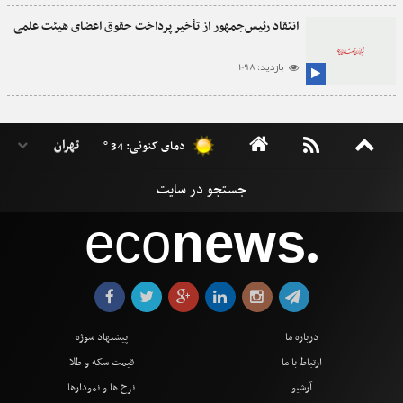
انتقاد رئیس‌جمهور از تأخیر پرداخت حقوق اعضای هیئت علمی
بازدید: 1098
دمای کنونی: 34 °
eco
news
●
درباره ما
پیشنهاد سوژه
ارتباط با ما
قیمت سکه و طلا
آرشیو
نرخ ها و نمودارها