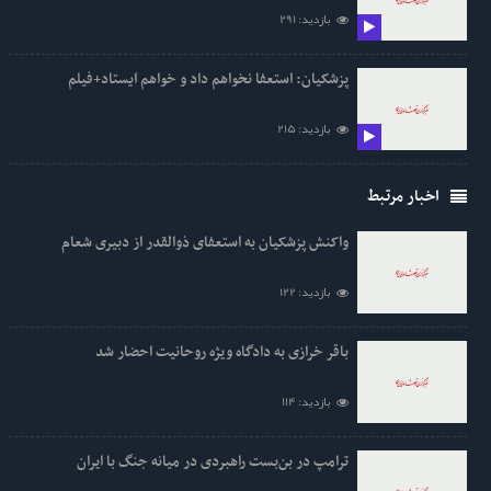
بازدید: 291
پزشکیان: استعفا نخواهم داد و خواهم ایستاد+فیلم
بازدید: 215
اخبار مرتبط
واکنش پزشکیان به استعفای ذوالقدر از دبیری شعام
بازدید: 122
باقر خرازی به دادگاه ویژه روحانیت احضار شد
بازدید: 114
ترامپ در بن‌بست راهبردی در میانه جنگ با ایران