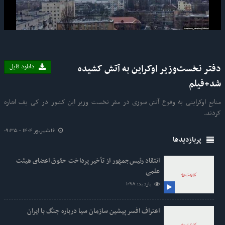
Video
دفتر نخست‌وزیر اوکراین به آتش کشیده
دانلود فایل
شد+فیلم
منابع اوکراینی به وقوع آتش سوزی در مقر نخست وزیر این کشور در کی یف اشاره
کردند.
16 شهریور 1404 - 09:35
پربازدیدها
انتقاد رئیس‌جمهور از تأخیر پرداخت حقوق اعضای هیئت
علمی
بازدید: 1098
اعتراف افسر پیشین سازمان سیا درباره جنگ با ایران