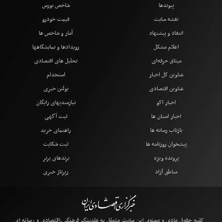
پیوندها
شاخص بورس
نقشه سایت
قیمت خودرو
انتقاد و پیشنهاد
آمار و شاخص ها
اعلام مشکل
رویدادها و نمایشگاهها
میثاق حرفه‌ای
تحلیل های اقتصادی
عناوین کل اخبار
استخدام
عناوین اقتصادی
بولتن خبری
اخبار اکو
نیازمندیهای رایگان
اخبار استان ها
ثبت آگهی
بازتاب رسانه ها
راهنمای خرید
پیشخوان روزنامه ها
ثبت شکایت
پرونده ویژه
برندهای برتر
مناطق آزاد
رپرتاژ خبری
کلیه حقوق مادی و معنوی این سایت متعلق به هلدینگ فرهنگی،اقتصادی و رسانه ای