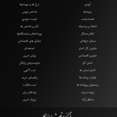
آرشیو
نرخ ها و نمودارها
پیوندها
شاخص بورس
نقشه سایت
قیمت خودرو
انتقاد و پیشنهاد
آمار و شاخص ها
اعلام مشکل
رویدادها و نمایشگاهها
میثاق حرفه‌ای
تحلیل های اقتصادی
عناوین کل اخبار
استخدام
عناوین اقتصادی
بولتن خبری
اخبار اکو
نیازمندیهای رایگان
اخبار استان ها
ثبت آگهی
بازتاب رسانه ها
راهنمای خرید
پیشخوان روزنامه ها
ثبت شکایت
پرونده ویژه
برندهای برتر
مناطق آزاد
رپرتاژ خبری