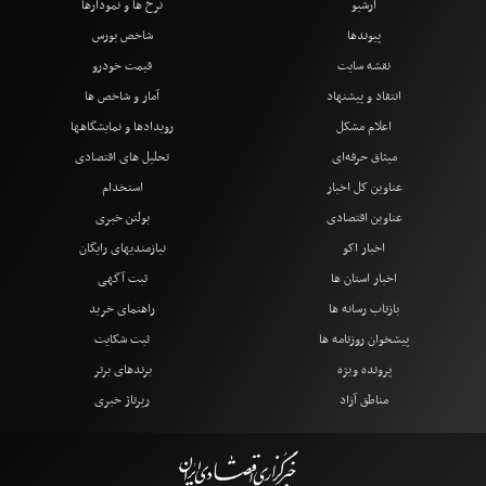
آرشیو
نرخ ها و نمودارها
پیوندها
شاخص بورس
نقشه سایت
قیمت خودرو
انتقاد و پیشنهاد
آمار و شاخص ها
اعلام مشکل
رویدادها و نمایشگاهها
میثاق حرفه‌ای
تحلیل های اقتصادی
عناوین کل اخبار
استخدام
عناوین اقتصادی
بولتن خبری
اخبار اکو
نیازمندیهای رایگان
اخبار استان ها
ثبت آگهی
بازتاب رسانه ها
راهنمای خرید
پیشخوان روزنامه ها
ثبت شکایت
پرونده ویژه
برندهای برتر
مناطق آزاد
رپرتاژ خبری