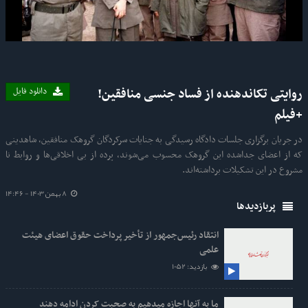
Video
روایتی تکاندهنده از فساد جنسی منافقین!
دانلود فایل
+فیلم
در جریان برگزاری جلسات دادگاه رسیدگی به جنایات سرکردگان گروهک منافقین، شاهدینی
که از اعضای جداشده این گروهک محسوب می‌شوند، پرده از بی اخلاقی‌ها و روابط نا
مشروع در این تشکیلات برداشته‌اند.
8 بهمن 1403 - 14:46
پربازدیدها
انتقاد رئیس‌جمهور از تأخیر پرداخت حقوق اعضای هیئت
علمی
بازدید: 1052
ما به آنها اجازه میدهیم به صحبت کردن ادامه دهند