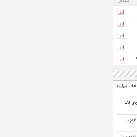
نمودار
جابجایی 271 هزار زائر اربعین با 1986 پرواز به
اق کالا؛
اوکراین
ه دوم مرداد