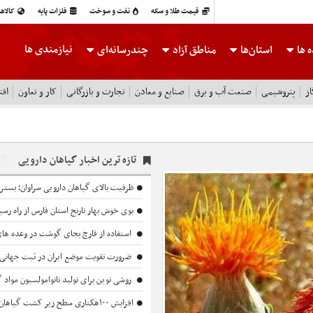
قیمت طلا و سکه
نفت و سوخت
فلزات پایه
کالاه
نیازمندی ها
 ها
استان‌ها
مناطق آزاد
چندرسانه‌ای
ز
پتروشیمی
صنعت آب و برق
صنایع و معادن
تجارت و بازرگانی
کار و تعاون
اقت
تازه ترین اخبار
گیاهان دارویی
ظرفیت بالای گیاهان دارویی سراوان؛ بستر
بوی خوش بهار نارنج استان فارس از راه رسی
استفاده از قارچ بجای گوشت در وعده ها
ضرورت تقویت موضع ایران در ثبت جهانی اسان
روشی نوین برای تولید نانوامولسیون مواد 
افزایش ۱۰۰هکتاری سطح زیر کشت گیاهان دارویی