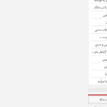
به اوراسیا
 تا تب دانگ
ونی
و طب سنتی
یت ...
اهان دارویی
ویی
دی
!
ا درآمد
 سکه