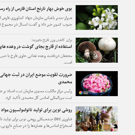
سرمایه‌گذاری در منطقه است.
بوی خوش بهار نارنج استان فارس از راه رس
شیراز-مدیر باغبانی سازمان جهاد کشاورزی فارس 
برداشت بهار نارنج قرار دارد.
برای کاهش وزن قارچ بخورید؛
استفاده از قارچ بجای گوشت در وعده های
محققان دریافتند وعده غذایی حاوی قارچ با حس 
است.
ضرورت تقویت موضع ایران در ثبت جهانی
محمدی
رئیس مرکز مالکیت معنوی سازمان ثبت اسناد بر ض
ثبت بین‌المللی اسانس گل محمدی تأکید کرد.
روشی نوین برای تولید نانوامولسیون مواد
فناوری DIC چندسیکلی روشی نوین برای تول
استخراج اسانس‌ها و عصاره‌ها را در صنایع داروی