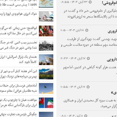
23 آبان 1404 - 08:55
ام‌فروشی!
1405 | پیش بینی قیمت طلا با
و تنگه هرمز | شرط بازگشت خرید
ی جلوگیری از خام‌فروشی خبر داد و گفت: در
شوک انرژی هوانوردی اروپا را زمی
ا این پالایشگاه‌ها منجر به ارزش‌افزوده
ابوالفتح: حتی زمانی که می‌گوی
18 آبان 1404 - 10:50
اروری
نمی‌کنیم، در حال مذاکره هستی
توافق نهایی شبیه معجزه است
ید بهشتی گفت: بهره‌گیری از ظرفیت
نخستین بمب اتمی که در جنگ ب
ز مقاصد مهم منطقه در حوزه سلامت طبیعی و
شد/ وقتی شهر در دیگ قیر می‌
بمب زنده است... و چه حس عج
هشدار یک ژنرال اسرائیلی: ایران م
17 آبان 1404 - 20:44
پشت سر تو باشد
دارویی
کاملاً نابود کند
هشت هزار گونه گیاهی در کشور، اما سهم
این آخر هفته کنار آب و دور از 
بهترین دریاچه‌های نزدیک تهران
آماده‌باش عربستان برای حملات 
17 آبان 1404 - 10:55
شبه نظامیان عراقی/ مقام سعود
دی»
در تلاش برای کاهش تنش هاس
موافقت عمان با چارچوپ یک توا
همایش «ایران، سرزمین گل محمدی» ۲۷ آبان ۱۴۰۴ به همت موزه گل محمدی ایران و همکاری
ایران برای بازگشایی تنگه هرمز؟
گزار می‌شود.
چگونگی بازتعریف تجارت جهانی 
8 آبان 1404 - 08:10
تند