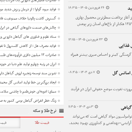
صادرات مکمل‌های دارویی یک شرکت بنیان 
26 فروردین 1405 - 18:35
ید
فواید میوه گواوا ؛ از درمان ریزش شدید مو
از آغاز برداشت معطرترین محصول بهاری
گسترش کاشت پالونیا خلاف ممنوعیت قان
جنوب کشور خبر داد و گفت: امسال در مجموع ۱۳۵۹ هکتار از باغ‌های استان زیر پوشش
چالش‌های صنعت داروهای گیاهی در ایران
ستاد علوم و فناوری های گیاهان دارویی 
23 فروردین 1405 - 12:15
 غذایی
فواید مصرف هل ؛ از کاهش کلسترول تا تقو
گرسنگی کمتر و احساس سیری بیشتر همراه
صادرات ۱۳ میلیون دلاری فرآورده‌های طبیعی و سنتی
ایران در رتبه چهارم تولید علم دنیا در حوزه گی
7 دی 1404 - 08:45
 اسانس گل
تدوین سند توسعه زنجیره ارزش گیاهان دار
ایجاد بزرگترین خط تولید اسانس گل محم
رورت تقویت موضع حقوقی ایران در فرآیند
سماق؛ ادویه‌ای خوش‌طعم با چاشنی سلامت
زنگ خطر انقراض گیاهان بومی کشور به صد
3 دی 1404 - 11:45
 گیاهی
نرخ طلا و سکه
ید نانوامولسیون مواد گیاهی است که می‌تواند
قیمت طلا
قیمت
ی، آرایشی–بهداشتی و کشاورزی بهبود بخشد.