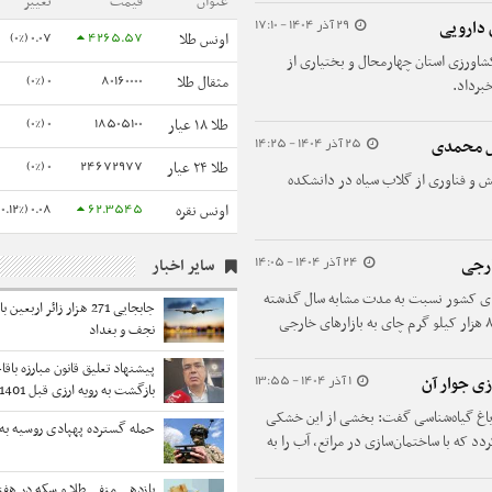
عنوان
قیمت
تغییر
29 آذر 1404 - 17:10
0.07 (0%)
4265.57
اونس طلا
اورزی استان چهارمحال و بختیاری از
0 (0%)
80160000
مثقال طلا
برداد.
0 (0%)
18505100
طلا ۱۸ عیار
25 آذر 1404 - 14:25
گل محمدی
0 (0%)
24672977
طلا ۲۴ عیار
فته پژوهش و فناوری از گلاب سیاه در دانشکده
0.08 (0.12%)
62.3545
اونس نقره
24 آذر 1404 - 14:05
ارجی
سایر اخبار
ی کشور نسبت به مدت مشابه سال گذشته
۴۸ درصد افزایش داشته و نزدیک به ۹ میلیون و ۸۰۰ هزار کیلو گرم چای به بازارهای خارجی
نجف و بغداد
پیشنهاد تعلیق قانون مبارزه باقاچ
1 آذر 1404 - 13:55
زی جوار آن
بازگشت به رویه ارزی قبل 1401
باغ گیاه‌شناسی گفت: بخشی از این خشکی
حمله گسترده پهپادی روسیه به 
دد که با ساختمان‌سازی در مراتع، آب را به
بازدهی منفی طلا و سکه در هفت