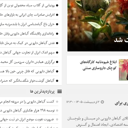
رونمایی از گلاب سیاه محصولی نوین از 
افزایش صادرات چای ایرانی به بازارهای خ
خزان باغ گیاه‌شناسی ایران با بلندمرتبه سا
راه‌اندازی پالایشگاه گیاهان دارویی،پایان خ
ت شد
نقش گیاهان دارویی در کمک به درمان نابا
سهم اندک ایران از تجارت جهانی گیاهان د
ابلاغ شیوه‌نامه کارگاه‌های
برگزاری همایش «ایران، سرزمین گل محمد
کوچک داروسازی سنتی
گیاهان دارویی که قاتل چربی خون بالا هس
گیاهان گوشت‌خوار شگفت‌انگیز که حشرات را ش
پربازدیدترین ها
2 اردیبهشت 1405 - 12:30
کشت گیاهان دارویی را در مزرعه‌ انجام م
ری برای
توسعه ۲۹۸ هزار هکتاری گیاهان دارویی در مراتع
الای گیاهان دارویی در سیستان و بلوچستان
ضرورت تقویت موضع ایران در ثبت جهانی اسان
وسعه اقتصادی، ایجاد اشتغال و گسترش