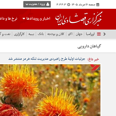
جمعه 16 مرداد 1405
4:44:4
ورود / عضویت
اخبار و رویدادها
نرخ ها
و داده
اوراسیا
جهان
اکو
کلان و بودجه
بانک
بیمه
کارگزاری
نفت و گا
گیاهان دارویی
جزئیات اولیۀ طرح راهبردی مدیریت تنگه هرمز منتشر شد
خبر داغ: