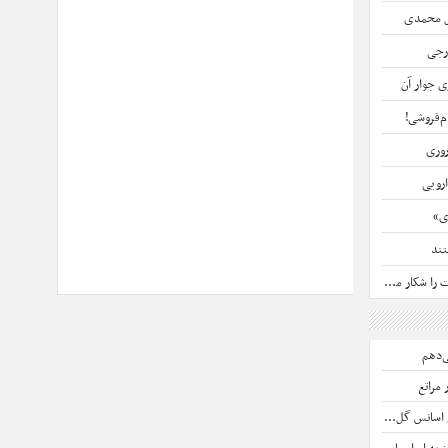
گل محمدی
ارجی
زی جوار آن
ام‌فروشی!
روری
ارویی
ی»
تند
کار می‌کنند
ی‌دهم
س گل محمدی