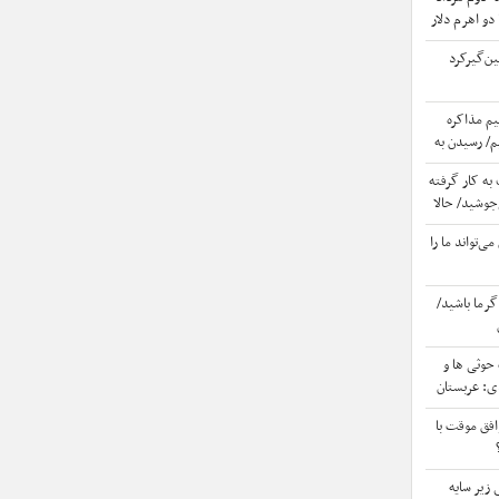
 دو اهرم دلار
اران به بازار
ن‌گیر‌کرد
یم مذاکره
م/ رسیدن به
ه کار گرفته
جوشید/ حالا
یبی دارد که
ی‌تواند ما را
گرما باشید/
حوثی ها و
ی: عربستان
ت
فق موقت با
زیر سایه