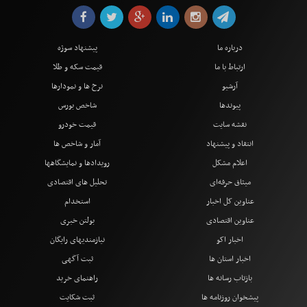
درباره ما
پیشنهاد سوژه
ارتباط با ما
قیمت سکه و طلا
آرشیو
نرخ ها و نمودارها
پیوندها
شاخص بورس
نقشه سایت
قیمت خودرو
انتقاد و پیشنهاد
آمار و شاخص ها
اعلام مشکل
رویدادها و نمایشگاهها
میثاق حرفه‌ای
تحلیل های اقتصادی
عناوین کل اخبار
استخدام
عناوین اقتصادی
بولتن خبری
اخبار اکو
نیازمندیهای رایگان
اخبار استان ها
ثبت آگهی
بازتاب رسانه ها
راهنمای خرید
پیشخوان روزنامه ها
ثبت شکایت