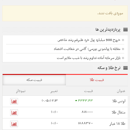
موردی یافت نشد.
پربازدیدترین ها
خروج 900 میلیارد پول خرد علیرغم رشد شاخص
مقابله با پولشویی بورسی؛ گامی در شفافیت اقتصاد
بازار سرمایه آماده تداوم رشد با شیب ملایم است
نرخ طلا و سکه
قیمت طلا
قیمت سکه
عنوان
قیمت
تغییر
نمودار
2.13 (0.05%)
4343.43
اونس طلا
0 (0%)
81800000
مثقال طلا
0 (0%)
18883700
طلا ۱۸ عیار