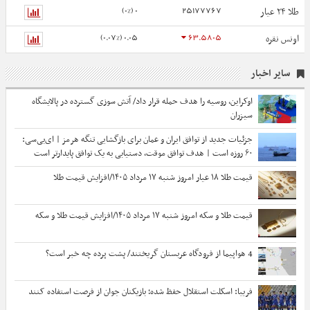
0 (0%)
25177767
طلا ۲۴ عیار
0.05 (0.07%)
63.5805
اونس نقره
سایر اخبار
اوکراین، روسیه را هدف حمله قرار داد/ آتش سوزی گسترده در پالایشگاه
سیزران
جزئیات جدید از توافق ایران و عمان برای بازگشایی تنگه هرمز | ای‌بی‌سی:
۶۰ روزه است | هدف توافق موقت، دستیابی به یک توافق پایدارتر است
قیمت طلا ۱۸ عیار امروز شنبه ۱۷ مرداد ۱۴۰۵/افزایش قیمت طلا
قیمت طلا و سکه امروز شنبه ۱۷ مرداد ۱۴۰۵/افزایش قیمت طلا و سکه
4 هواپیما از فرودگاه عربستان گریختند/ پشت پرده چه خبر است؟
فریبا: اسکلت استقلال حفظ شده؛ بازیکنان جوان از فرصت استفاده کنند