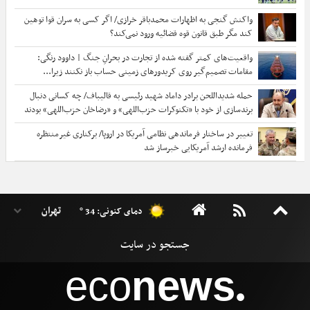
واکنش گنجی به اظهارات محمدباقر خرازی/ اگر کسی به سران قوا توهین
کند مگر طبق قانون قوه قضائیه ورود نمی‌کند؟
واقعیت‌های کمتر گفته شده از تجارت در بحرانِ جنگ | داوود رنگی:
مقامات تصمیم‌گیر روی کریدورهای زمینی حساب باز نکنند زیرا...
حمله شدیداللحن برادر داماد شهید رئیسی به قالیباف/ چه کسانی دنبال
برندسازی از خود با «تکنوکرات حزب‌اللهی» و «رضاخان حزب‌اللهی» بودند
تغییر در ساختار فرماندهی نظامی آمریکا در اروپا/ برکناری غیرمنتظره
فرمانده ارشد آمریکایی خبرساز شد
دمای کنونی: 34 °
eco
news
●