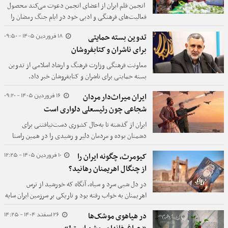
انجمن قلم ایران از اعضای انجمن دعوت می‌کند محصول
فعالیت‌های فرهنگی و ادبی خود در ایام جنگ رمضان را
برای انتشار در گروه رسانه‌ها در اختیار انجمن قلم ایران
18 فروردین 1405 - 09:50
تدوین بسته حمایتی
قرار دهند.
برای ناشران و کتابفروشان
معاونت فرهنگی وزارت فرهنگ و ارشاد اسلامی از تدوین
بسته حمایتی برای ناشران و کتابفروشان خبر داد.
16 فروردین 1405 - 09:20
ایران میراث‌دار مردان
شجاعی چون رئیسعلی دلواری است
ایران از گذشته تا به‌حال کشوری دست‌نیافتنی برای
دشمنان بوده و مردمان دلیر و رشیدی را در همین راستا
فدا کرده است. از رئیسعلی دلواری تا شهید تنگسیری
10 فروردین 1405 - 12:25
کیومرث، چگونه ایران را
جان‌فدایان این سرزمین هستند.
از چنگال اهریمنان رهانید؟
در دل شبی سرد و سیاه، آنگاه که خورشید از ترس
اهریمنان به خواب رفته بود و تاریکی بر سرزمین ایران سایه
افکنده بود، افسانه‌ای کهن آغاز شد.
26 اسفند 1404 - 14:25
در هیاهوی موشک‌ها