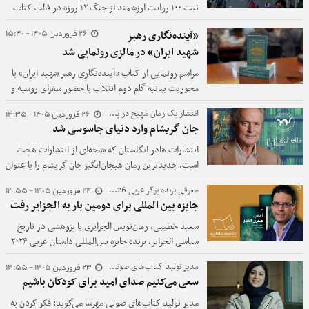
ثبت ۱۰۰ روایت ارزشمند از جنگ ۱۲ روزه در قالب کتاب
«وقتی قاب کامل شد» خبر داد.
26 فروردین 1405 - 15:40
«آینده‌نگاری رهبر
شهید ایران» در مالزی رونمایی شد
مراسم رونمایی از کتاب «آینده‌نگاری رهبر شهید ایران» با
محوریت بیانیه گام دوم انقلاب با حضور سفرای روسیه و
ونزوئلا، مشاور نخست‌وزیر مالزی در کوالالامپور برگزار
26 فروردین 1405 - 14:35
انتشار یک رمان مهیج در پاییز ۲۰۲۶؛
شد.
جان گریشام وارد دنیای جاسوسی شد
انتشارات هادر انگلستان که شاخه‌ای از انتشارات هچت
است، جدیدترین رمان هیجان‌انگیز جان گریشام را با عنوان
«توهم فرانسوی»، در سپتامبر ۲۰۲۶ منتشر می‌کند.
24 فروردین 1405 - 13:55
معرفی برنده بوکر عربی 2026؛
جایزه بین المللی برای دومین بار به الجزایر رفت
سعید خطیبی، رمان‌نویس الجزایری با پژوهشی در تاریخ
سیاسی الجزایر، برنده جایزه بین‌المللی داستان عربی ۲۰۲۶
شد.
23 فروردین 1405 - 14:55
مدیر تولید کتاب‌های صوتی:
سعی می‌کنیم صدای امید برای کودکان باشیم
مدیر تولید کتاب‌های صوتی مهرسا می‌گوید: فکر کردن به