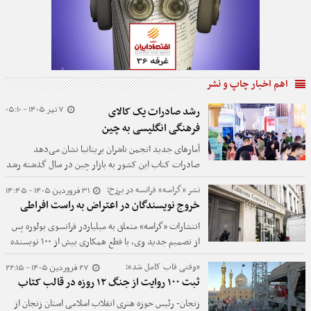
اهم اخبار چاپ و نشر
7 تیر 1405 - 05:10
رشد صادرات یک کالای
فرهنگی انگلیسی به چین
آمارهای جدید انجمن ناشران بریتانیا نشان می‌دهد
صادرات کتاب این کشور به بازار چین در سال گذشته رشد
قابل توجهی داشته و به یکی از بالاترین سطوح خود در
31 فروردین 1405 - 14:45
نشر «گراسه» فرانسه در برزخ؛
سال‌های اخیر رسیده است.
خروج نویسندگان در اعتراض به راست افراطی
انتشارات «گراسه» متعلق به میلیاردر فرانسوی بولوره پس
از تصمیم جدید وی، با قطع همکاری بیش از ۱۰۰ نویسنده
سرشناس روبه رو شد.
27 فروردین 1405 - 22:15
«وقتی قاب کامل شد»؛
ثبت ۱۰۰ روایت از جنگ ۱۲ روزه در قالب کتاب
زنجان- رئیس حوزه هنری انقلاب اسلامی استان زنجان از