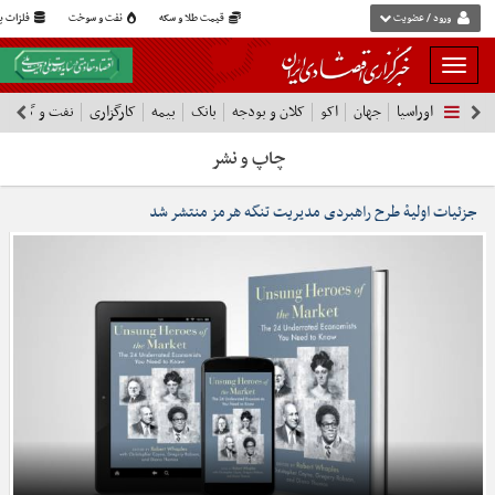
ورود / عضویت
قیمت طلا و سکه
نفت و سوخت
فلزات پا
بار
و
اوراسیا
جهان
اکو
کلان و بودجه
بانک
بیمه
کارگزاری
نفت و گاز
پ
بسته
نمودن
چاپ و نشر
فهرست
جزئیات اولیۀ طرح راهبردی مدیریت تنگه هرمز منتشر شد