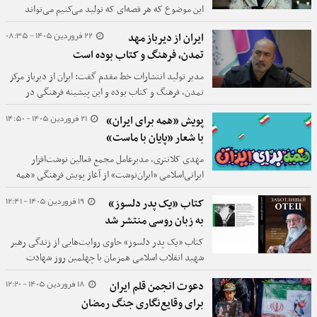
این موضوع که هر قصه‌ای که تولید می‌کنیم می‌تواند
لحظات آرامش‌بخشی را برای کودکی به ارمغان بیاورد من
22 فروردین 1405 - 08:35
ایران از دیرباز مهد
را بسیار دل‌گرم می‌کند.
تمدن، فرهنگ و کتاب بوده است
مدیر تولید انتشارات خط مقدم گفت: ایران از دیرباز مرکز
تمدن، فرهنگ و کتاب بوده و این پیشینه فرهنگی در
جامعه امروز ایران همچنان ادامه دارد.
21 فروردین 1405 - 14:50
پویش «همه برای ایران»
با شعار «پایان با ماست»
مهدی کلانتری، مدیرعامل مجمع فعالین نوشت‌افزار
ایرانی‌اسلامی «ایران‌نوشت» از آغاز پویش فرهنگی «همه
برای ایران» با شعار «پایان با ماست» خبر داد.
19 فروردین 1405 - 12:41
کتاب «یک پدر دلسوز»
به زبان روسی منتشر شد
کتاب «یک پدر دلسوز» حاوی روایت‌هایی از زندگی رهبر
شهید انقلاب اسلامی همزمان با چهلمین روز شهادت
ایشان به زبان روسی منتشر شد.
18 فروردین 1405 - 12:20
دعوت انجمن قلم ایران
برای وقایع‌نگاری جنگ رمضان