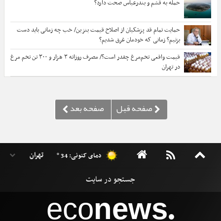
حمله به قشم و بندرعباس صحت دارد؟
حمایت تمام قد پزشکیان از اصلاح قیمت بنزین/ خب چه زمانی باید دست
بزنیم؟ زمانی که خودمان غرق شدیم؟
قیمت واقعی تخم‌مرغ چقدر است؟/ مصرف روزانه ۳ هزار و ۳۰۰ تن تخم مرغ
در تهران
دمای کنونی: 34 °
eco
news
●