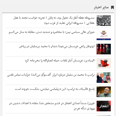
سایر اخبار
مشروطه نقطه آغاز یک تحول بود، نه پایان | تجربه خواست تجدد با عقل
عقلایی | مشروطه ایرانی تقلید از غرب نبود
شورای عالی سیاسی یمن: با محاصره و تشدید تنش، مقابله به مثل می‌کنیم
اردوغان راهی عربستان می‌شود/ دیدار با محمد بن‌سلمان در ریاض
المیادین: عربستان آمار تلفات حمله انصارالله را محرمانه کرد
ترامپ با محمد بن سلمان درباره ایران گفت‌وگو می‌کند/ جزئیات تماس تلفنی
پاسخ قالیباف به ترامپ: این دیپلماسی نمایشی، شکست خورده است
فوری/ منشأ صدای انفجار در قشم مشخص شد/ مقابه با اهداف دشمن در
ورودی تنگه هرمز