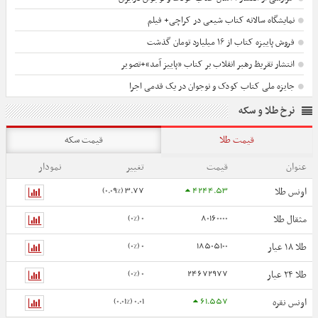
نمایشگاه سالانه کتاب شیعی در کراچی+ فیلم
فروش پاییزه کتاب از ۱۶ میلیارد تومان گذشت
انتشار تقریظ رهبر انقلاب بر کتاب «پاییز آمد»+تصویر
جایزه ملی کتاب کودک و نوجوان در یک قدمی اجرا
نرخ طلا و سکه
قیمت طلا
قیمت سکه
عنوان
قیمت
تغییر
نمودار
3.77 (0.09%)
4244.53
اونس طلا
0 (0%)
80160000
مثقال طلا
0 (0%)
18505100
طلا ۱۸ عیار
0 (0%)
24672977
طلا ۲۴ عیار
0.01 (0.01%)
61.557
اونس نقره