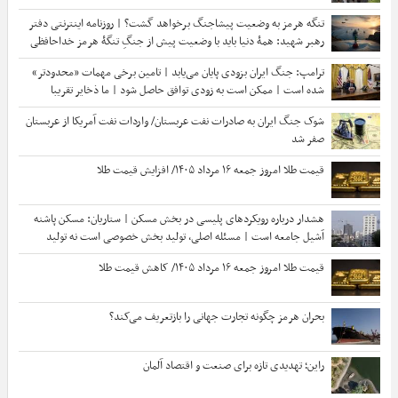
«پدرو سانچز»
تنگه هرمز به وضعیت پیشاجنگ برخواهد گشت؟ | روزنامه اینترنتی دفتر
رهبر شهید: همۀ دنیا باید با وضعیت پیش از جنگِ تنگۀ هرمز خداحافظی
کنند
ترامپ: جنگ ایران بزودی پایان می‌یابد | تامین برخی مهمات «محدودتر»
شده است | ممکن است به زودی توافق حاصل شود | ما ذخایر تقریبا
نامحدود داریم
شوک جنگ ایران به صادرات نفت عربستان/ واردات نفت آمریکا از عربستان
صفر شد
قیمت طلا امروز جمعه ۱۶ مرداد ۱۴۰۵/ افزایش قیمت طلا
هشدار درباره رویکردهای پلیسی در بخش مسکن | ستاریان: مسکن پاشنه
آشیل جامعه است | مسئله اصلی، تولید بخش خصوصی است نه تولید
دولتی!
قیمت طلا امروز جمعه ۱۶ مرداد ۱۴۰۵/ کاهش قیمت طلا
بحران هرمز چگونه تجارت جهانی را بازتعریف می‌کند؟
راین؛ تهدیدی تازه برای صنعت و اقتصاد آلمان