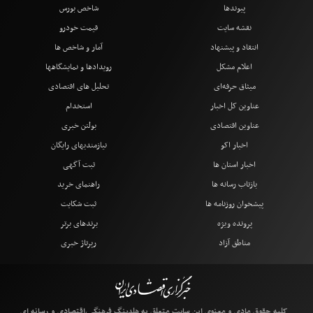
پیوندها
شاخص بورس
نقشه سایت
قیمت خودرو
انتقاد و پیشنهاد
آمار و شاخص ها
اعلام مشکل
رویدادها و نمایشگاهها
میثاق حرفه‌ای
تحلیل های اقتصادی
عناوین کل اخبار
استخدام
عناوین اقتصادی
بولتن خبری
اخبار اکو
نیازمندیهای رایگان
اخبار استان ها
ثبت آگهی
بازتاب رسانه ها
راهنمای خرید
پیشخوان روزنامه ها
ثبت شکایت
پرونده ویژه
برندهای برتر
مناطق آزاد
رپرتاژ خبری
کلیه حقوق مادی و معنوی این سایت متعلق به هلدینگ فرهنگی،اقتصادی و رسانه ای