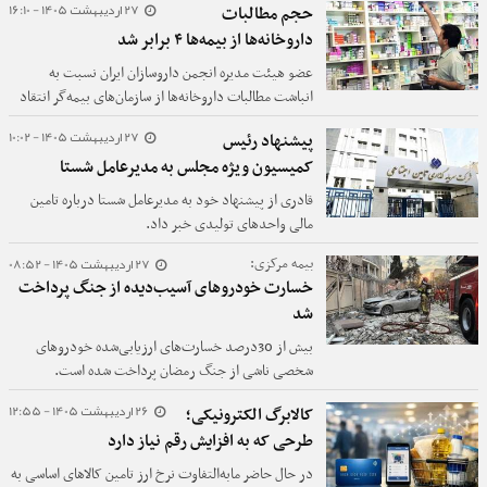
27 اردیبهشت 1405 - 16:10
حجم مطالبات
داروخانه‌ها از بیمه‌ها ۴ برابر شد
عضو هیئت مدیره انجمن داروسازان ایران نسبت به
انباشت مطالبات داروخانه‌ها از سازمان‌های بیمه‌گر انتقاد
کرد و گفت: سازمان تامین اجتماعی به جای رونمایی از
27 اردیبهشت 1405 - 10:02
پیشنهاد رئیس
طرح‌های جدید پول ما را بدهد.
کمیسیون ویژه مجلس به مدیرعامل شستا
قادری از پیشنهاد خود به مدیرعامل شستا درباره تامین
مالی واحدهای تولیدی خبر داد.
27 اردیبهشت 1405 - 08:52
بیمه مرکزی:
خسارت خودروهای آسیب‌دیده از جنگ پرداخت
شد
بیش از 30درصد خسارت‌های ارزیابی‌شده خودروهای
شخصی ناشی از جنگ رمضان پرداخت شده است.
26 اردیبهشت 1405 - 12:55
کالابرگ الکترونیکی؛
طرحی که به افزایش رقم نیاز دارد
در حال حاضر مابه‌التفاوت نرخ ارز تامین کالاهای اساسی به