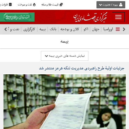
ورود / عضویت
قیمت طلا و سکه
نفت و سوخت
فلزات پا
بار
و
اوراسیا
جهان
اکو
کلان و بودجه
بانک
بیمه
کارگزاری
نفت و گاز
پ
بسته
نمودن
بیمه
فهرست
نمایش دسته های خبری بیمه
جزئیات اولیۀ طرح راهبردی مدیریت تنگه هرمز منتشر شد