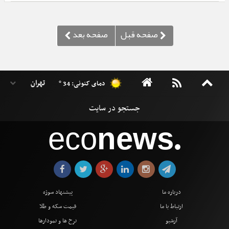
دمای کنونی: 34 °
eco
news
●
درباره ما
پیشنهاد سوژه
ارتباط با ما
قیمت سکه و طلا
آرشیو
نرخ ها و نمودارها