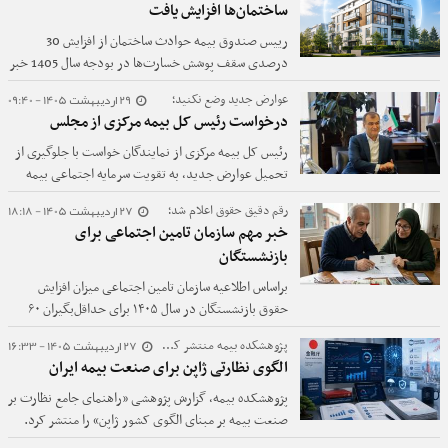
ساختمان‌ها افزایش یافت
رییس صندوق بیمه حوادث ساختمان از افزایش 30
درصدی سقف پوشش خسارت‌ها در بودجه سال 1405 خبر
داد.
29 اردیبهشت 1405 - 09:40
عوارض جدید وضع نکنید؛
درخواست رئیس کل بیمه مرکزی از مجلس
رئیس کل بیمه مرکزی از نمایندگان خواست با جلوگیری از
تحمیل عوارض جدید، به تقویت سرمایه اجتماعی بیمه
کمک کنند.
27 اردیبهشت 1405 - 18:18
رقم دقیق حقوق اعلام شد؛
خبر مهم سازمان تامین اجتماعی برای
بازنشستگان
براساس اطلاعیه سازمان تامین اجتماعی میزان افزایش
حقوق بازنشستگان در سال ۱۴۰۵ برای حداقل‌بگیران ۶۰
درصد و برای سایر سطوح ۴۵ درصد به علاوه مبلغ ثابت
27 اردیبهشت 1405 - 16:33
پژوهشکده بیمه منتشر کرد؛
یک میلیون و ۵۵۸ هزار تومان خواهد بود.
الگوی نظارتی ژاپن برای صنعت بیمه ایران
پژوهشکده بیمه، گزارش پژوهشی «راهنمای جامع نظارت بر
صنعت بیمه بر مبنای الگوی کشور ژاپن» را منتشر کرد.