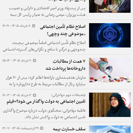
پس از پیشنهاد وزیر امور اقتصادی و دارایی و تصویب
هیئت وزیران، موسی رضایی به عنوان رئیس کل بیمه
مرکزی جمهوری اسلامی ایران منصوب شد.
8 خرداد 1405 - 16:21
اصلاح نظام تأمین اجتماعی
، موضوعی چند وچهی!
اصلاح نظام تأمین اجتماعی اساساً موضوعی پیچیده،
چندوجهی و درگیر با منافع و نگرانی‌های گسترده اجتماعی
است.
6 خرداد 1405 - 15:14
۷ همت از مطالبات
داروخانه‌ها پرداخت شد
سازمان هدفمندسازی یارانه‌ها اعلام کرد: بیش از ۷۰ هزار
میلیارد ریال از مطالبات مربوط به طرح «دارویار» را به
حساب داروخانه‌ها و مراکز درمانی به‌عنوان ذی‌نفعان
4 خرداد 1405 - 16:03
توضیحات مهم مهاجرانی؛
نهایی پرداخت شد.
تامین اجتماعی به دولت واگذار می شود؟+فیلم
فاطمه مهاجرانی، سخنگوی دولت درباره موضوع واگذاری
تامین اجتماعی به دولت واکنش نشان داد.
29 اردیبهشت 1405 - 12:07
سقف خسارت بیمه