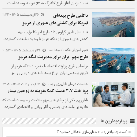
نسبت زمان آغاز طرح کالابرگ به 32 درصد رسیده است.
26 اردیبهشت 1405 - 11:22
ناکامی طرح بیمه‌ای
آمریکا برای کشتی‌های عبوری از هرمز
فایننشال تایمز گزارش داد طرح آمریکا برای بیمه
کشتی‌های عبوری از تنگه هرمز با وجود تبلیغات گسترده،
هنوز عملیاتی نشده است.
26 اردیبهشت 1405 - 10:53
عبور امن از تنگه با بیمه ایرانی؛
طرح مهم ایران برای مدیریت تنگه هرمز
بر اساس طرح وزارت اقتصاد با مدیریت تنگه هرمز از
طریق بیمه می‌توان انواع بیمه نامه های دریایی و نیز
گواهی مسئولیت مالی صادر کرد.
24 اردیبهشت 1405 - 13:06
خدمات درمان ناباروری و بیمه‌های پایه؛
پرداخت ۳.۷ همت کمک‌هزینه به زوجین بیمار
ناباروری یکی از چالش‌های مهم سلامت و جمعیت است که
علاوه بر پیامدهای جسمی، آثار روانی و اقتصادی گسترده‌
بر زوج‌ها دارد. در این میان، نقش بیمه‌ها در پوشش
هزینه‌های درمان‌های کمک‌باروری می‌تواند به عنوان یکی
پربازدیدترین ها
از مؤثرترین ابزارهای حمایتی در کاهش فشار مالی و تسهیل
"دستمزد توافقی” یا “ شناورسازی حداقل دستمزد "!
دسترسی به خدمات تخصصی مورد توجه قرار گیرد.