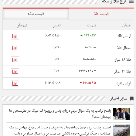
نرخ طلا و سکه
قیمت طلا
قیمت سکه
عنوان
قیمت
تغییر
نمودار
1.50 (0.04%)
4260.24
اونس طلا
0 (0%)
80160000
مثقال طلا
0 (0%)
18505100
طلا ۱۸ عیار
0 (0%)
24672977
طلا ۲۴ عیار
0.08 (0.13%)
62.1565
اونس نقره
سایر اخبار
پاسخ ترامپ به یک سوال مهم درباره ونس و روبیو/کدامیک در نظرسنجی ها
پیشتاز است؟
افشای پشت پرده یورش پناهجویان به اسپانیا/ چین: این موج مهاجرت، یک
عملیات «جنگ ترکیبی» بود/ تلاشی هدفمند برای اعمال فشار بر دولت