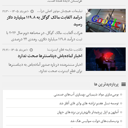
عربستان دیده شده است.
10 مرداد 1405 - 21:30
تبلیغات همچنان موتور اصلی درآمد گوگل؛
درآمد آلفابت مالک گوگل به ۱۱۹.۸ میلیارد دلار
رسید
شرکت آلفابت، مالک گوگل، در سه‌ماهه دوم سال ۲۰۲۶ با
ثبت درآمد ۱۱۹.۸ میلیارد دلاری، رشدی ۲۴ درصدی
نسبت به مدت مشابه سال گذشته را به ثبت رساند؛
10 مرداد 1405 - 19:21
تکذیب شایعه قطع اینترنت؛
عملکردی که فراتر از پیش‌بینی تحلیلگران بود.
اخبار آماده‌باش دیتاسنترها صحت ندارد
اخبار منتشرشده درباره صدور آماده‌باش به دیتاسنترها
برای قطع اینترنت صحت ندارد.
پربازدیدترین ها
بومی‌سازی مواد شیمیایی بهسازی آب‌های صنعتی
توسعه نسل هفتم تراشه های وای فای آغاز شد
آمازون و اپل پرچمدار باارزش‌ترین برندهای جهان
وب‌سایت‌های دولت سوئیس هک شد