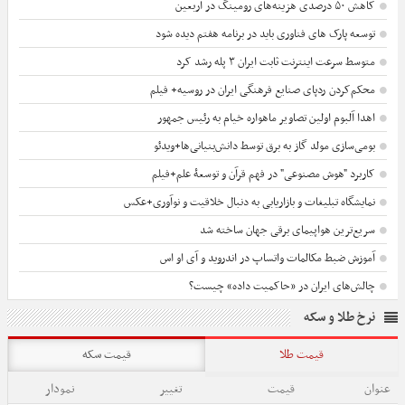
کاهش ۵۰ درصدی هزینه‌های رومینگ در اربعین
توسعه پارک های فناوری باید در برنامه هفتم دیده شود
متوسط سرعت اینترنت ثابت ایران ۳ پله رشد کرد
محکم‌کردن ردپای صنایع فرهنگی ایران در روسیه+ فیلم
اهدا آلبوم اولین تصاویر ماهواره خیام به رئیس جمهور
بومی‌سازی مولد گاز به برق توسط دانش‌بنیانی‌ها+ویدئو
کاربرد "هوش مصنوعی" در فهم قرآن و توسعۀ علم+فیلم
نمایشگاه تبلیغات و بازاریابی به دنبال خلاقیت و نوآوری+عکس
سریع‌ترین هواپیمای برقی جهان ساخته شد
آموزش ضبط مکالمات واتساپ در اندروید و آی او اس
چالش‌های ایران در «حاکمیت داده» چیست؟
نرخ طلا و سکه
قیمت طلا
قیمت سکه
عنوان
قیمت
تغییر
نمودار