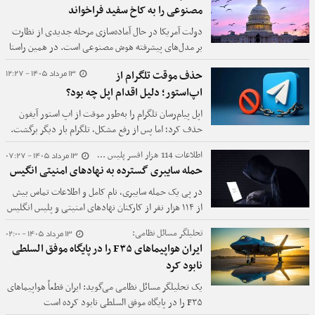
مصنوعی را به کاخ سفید فراخواند
دولت آمریکا در حال آماده‌سازی مرحله جدیدی از نظارت
بر مدل‌های پیشرفته هوش مصنوعی است. در همین راستا
کاخ سفید شرکت‌هایی مانند OpenAI، Google،
13 مرداد 1405 - 12:27
حذف موقت تلگرام از
Anthropic و Meta را برای گفت‌وگو درباره چارچوب
اپ‌استور؛ دلیل اقدام اپل چه بود؟
تازه‌ای از آزمون‌های ایمنی و امنیت سایبری دعوت کرده
است.
اپل پیام‌رسان تلگرام را به‌طور موقت از اپ استور آیفون
حذف کرد؛ اما پس از رفع مشکل، تلگرام بار دیگر برگشت.
13 مرداد 1405 - 07:27
اطلاعات 114 هزار افسر پلیس لو رفت؛
حمله سایبری گسترده به نهادهای امنیتی انگیس
در پی یک حمله سایبری، نام کامل و اطلاعات تماس بیش
از ۱۱۴ هزار نفر از کارکنان نهادهای امنیتی و پلیس انگلیس
منتشر شده است.
13 مرداد 1405 - 02:00
تحلیلگر مسائل نظامی:
ایران هواپیماهای F۳۵ را در پایگاه موفق السلطی
نابود کرد
یک تحلیلگر مسائل نظامی می‌گوید: ایران قطعاً هواپیماهای
F۳۵ را در پایگاه موفق السلطی نابود کرده است