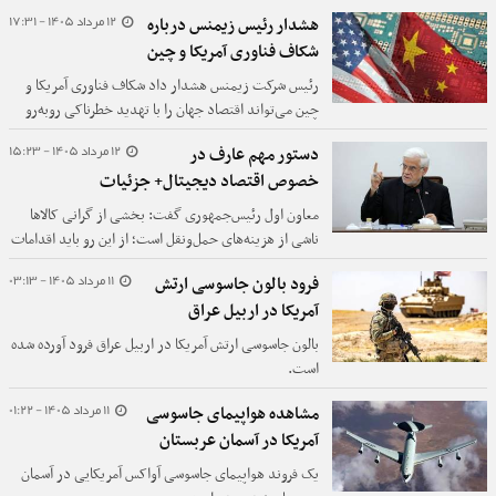
12 مرداد 1405 - 17:31
هشدار رئیس زیمنس درباره
شکاف فناوری آمریکا و چین
رئیس شرکت زیمنس هشدار داد شکاف فناوری آمریکا و
چین می‌تواند اقتصاد جهان را با تهدید خطرناکی روبه‌رو
کند.
12 مرداد 1405 - 15:23
دستور مهم عارف در
خصوص اقتصاد دیجیتال+ جزئیات
معاون اول رئیس‌جمهوری گفت: بخشی از گرانی کالاها
ناشی از هزینه‌های حمل‌ونقل است؛ از این رو باید اقدامات
لازم برای اصلاح مقررات این حوزه انجام شود تا ظرف دو تا
11 مرداد 1405 - 03:13
فرود بالون جاسوسی ارتش
سه ماه آینده نتایج ملموسی حاصل شود.
آمریکا در اربیل عراق
بالون جاسوسی ارتش آمریکا در اربیل عراق فرود آورده شده
است.
11 مرداد 1405 - 01:22
مشاهده هواپیمای جاسوسی
آمریکا در آسمان عربستان
یک فروند هواپیمای جاسوسی آواکس آمریکایی در آسمان