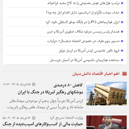
ترامپ غول‌های هوش مصنوعی را به کاخ سفید فراخواند
حذف موقت تلگرام از اپ‌استور؛ دلیل اقدام اپل چه بود؟
ایران هواپیماهای F۳۵ را در پایگاه موفق السلطی نابود کرد
هشدار رئیس زیمنس درباره شکاف فناوری آمریکا و چین
دستور مهم عارف در خصوص اقتصاد دیجیتال+ جزئیات
فرود بالون جاسوسی ارتش آمریکا در اربیل عراق
مشاهده هواپیمای جاسوسی آمریکا در آسمان عربستان
اهم اخبار اقتصاد دانش بنیان
15 مرداد 1405 - 07:12
کاهش ۸۰ درصدی
موشکهای رهگیر آمریکا در جنگ با ایران
ارتش آمریکا تقریباً چهار پنجم از موجودی موشک‌های
سامانه تاد و تقریباً نیمی از موشک هاس رهگیر پاتریوت
خود را از زمان شروع جنگ علیه ایران مصرف کرده است.
14 مرداد 1405 - 15:09
وزارت اقتصاد تشریح کرد
حمایت مالی از کسب‌وکارهای آسیب‌دیده از جنگ