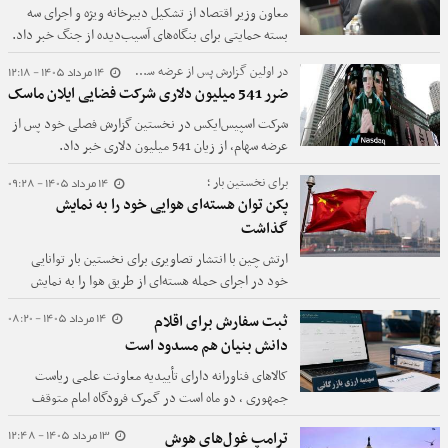
معاون وزیر اقتصاد از تشکیل دبیرخانه ویژه و اجرای سه
بسته حمایتی برای بنگاه‌های آسیب‌دیده از جنگ خبر داد.
14 مرداد 1405 - 12:18
در اولین گزارش پس از عرضه سهام؛
ضرر 541 میلیون دلاری شرکت فضایی ایلان ماسک
شرکت اسپیس‌ایکس در نخستین گزارش فصلی خود پس از
عرضه سهام، از زیان 541 میلیون دلاری خبر داد.
14 مرداد 1405 - 09:28
برای نخستین بار ؛
پکن توان هسته‌ای هوایی خود را به نمایش
گذاشت
ارتش چین با انتشار تصاویری برای نخستین بار توانایی
خود در اجرای حمله هسته‌ای از طریق هوا را به نمایش
گذاشت.
14 مرداد 1405 - 08:20
ثبت سفارش برای اقلام
دانش بنیان هم مسدود است
کالاهای فناورانه دارای تأییدیه معاونت علمی ریاست
جمهوری ، دو ماه است در گمرک فرودگاه امام متوقف
مانده‌اند.
13 مرداد 1405 - 12:48
ترامپ غول‌های هوش