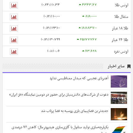
10.34 (0.24%)
4343.67
اونس طلا
100,000 (0.12%)
81800000
مثقال طلا
23,100 (0.12%)
18883700
طلا ۱۸ عیار
30,799 (0.12%)
25177767
طلا ۲۴ عیار
0.06 (0.1%)
63.628
اونس نقره
سایر اخبار
آهنربای عجیبی که میدان مغناطیسی ندارد
دعوت از شرکت‌های دانش‌بنیان برای حضور در دومین نمایشگاه «فرّ ایران»
جدیدترین فضاپیمای باری روسیه به فضا پرتاب شد
یکپارچه‌سازی تولید متانول با گازی‌سازی هیدروترمال؛ کاهش ۷۶ درصدی