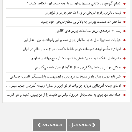
کدام گروههای کالایی مشمول واردات با رویه جدید ارز اشخاص شدند؟
ثبت بالاترین رکورد تاریخی برای 3 شاخص بورس و فرابورس
شاخص 19 صنعت بورسی به بالاترین سطح تاریخی خود رسید
رشد 95 درصدی ارزش معاملات بورس‌های کالایی
جزئیات دستورالعمل جدید مالیاتی برای تسعیر ارز واردات بدون انتقال ارز
اخراج 2 مأمور ارشد «موساد» در ارتباط با شکست طرح تغییر نظام در ایران
مدیرعامل باشگاه ذوب‌آهن: ‌بدهی‌ها ‌تسویه شد/ هیچ بهانه‌ای نداریم
بغلانی‌پور: برای خوش‌رنگ‌ترین مدال ناگویا از جان مایه می‌گذاریم
خبر تازه درباره زمان واریز معوقات فروردین و اردیبهشت بازنشستگان تامین اجتماعی
ادعای رسانه آمریکایی درباره جزییات توافق ایران و عمان/ زمینه آتش‌بس جدید میان واشنگتن و تهران فراهم می‌شود
حمله تند مهاجری به محمدباقر خرازی/ لباس روحانیت را از تن بیرون کنید و هر کار زشتی می خواهید انجام دهید/ لااقل دین خدا را آلوده نکنید