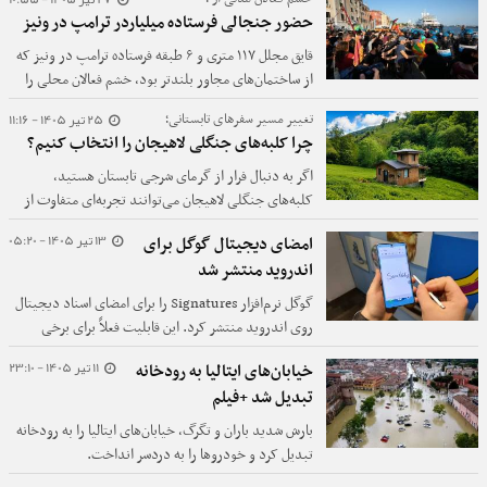
حضور جنجالی فرستاده میلیاردر ترامپ در ونیز
قایق مجلل ۱۱۷ متری و ۶ طبقه فرستاده ترامپ در ونیز که
از ساختمان‌های مجاور بلندتر بود، خشم فعالان محلی را
برانگیخت.
25 تیر 1405 - 11:16
تغییر مسیر سفرهای تابستانی؛
چرا کلبه‌های جنگلی لاهیجان را انتخاب کنیم؟
اگر به دنبال فرار از گرمای شرجی تابستان هستید،
کلبه‌های جنگلی لاهیجان می‌توانند تجربه‌ای متفاوت از
سفر به شمال را برایتان رقم بزنند. در این مقاله با مزایای
13 تیر 1405 - 05:20
امضای دیجیتال گوگل برای
اقامت در ارتفاعات جنگلی لاهیجان، تفاوت آب‌وهوا با
اندروید منتشر شد
مناطق ساحلی، تجربه زندگی در کلبه‌های چوبی،
فعالیت‌های طبیعت‌گردی، نکات مهم انتخاب اقامتگاه و
گوگل نرم‌افزار Signatures را برای امضای اسناد دیجیتال
وسایل ضروری این سفر آشنا می‌شوید.
روی اندروید منتشر کرد. این قابلیت فعلاً برای برخی
گوشی‌های پیکسل ۱۰ و گلکسی زد فولد ۷ فعال شده است.
11 تیر 1405 - 23:10
خیابان‌های ایتالیا به رودخانه
تبدیل شد +فیلم
بارش شدید باران و تگرگ، خیابان‌های ایتالیا را به رودخانه
تبدیل کرد و خودروها را به دردسر انداخت.