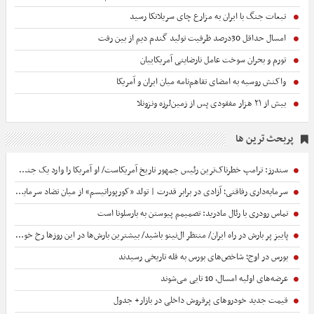
تبعات جنگ با ایران به مزارع چای سریلانکا رسید
امسال حداقل 30درصد ظرفیت تولید گندم دیم از بین رفت
تورم و بحران سوخت عامل نارضایتی آمریکاییان
واکنش روسیه به امضای تفاهم‌نامه میان ایران و آمریکا
بیش از ۲۱ هزار مفقودی پس از زمین‌لرزه ونزونلا
پربحث ترین ها
سندرز: ترامپ خطرناک‌ترین رئیس جمهور تاریخ آمریکاست/ او آمریکا را وارد یک جنگ فاجعه‌بار کرده است+ فیلم
سرمایه‌داری رفاقتی؛ آزادی در برابر قدرت | تولد «کورپوراتیسم» از میان تضاد سرمایه‌داری رفاقتی با منطق بازار
تماس رودری با رئال مادرید: تصمیمم پیوستن به بارسلونا است
پاییز پر بارش در راه ایران/ منتظر ال‌نینو باشید/ بیشترین بارش‌ها در این روزها رخ خواهد داد
بورس در اوج؛ شاخص‌های بورس به قله تاریخی رسیدند
عرضه‌های اولیه امسال، 10 تایی می‌شوند
قیمت جدید خودروهای پرفروش داخلی در بازار+ جدول