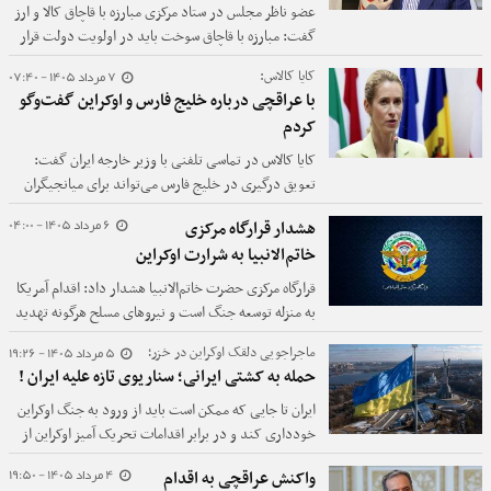
عضو ناظر مجلس در ستاد مرکزی مبارزه با قاچاق کالا و ارز
گفت: مبارزه با قاچاق سوخت باید در اولویت دولت قرار
گیرد
7 مرداد 1405 - 07:40
کایا کالاس:
با عراقچی درباره خلیج فارس و اوکراین گفت‌وگو
کردم
کایا کالاس در تماسی تلفنی با وزیر خارجه ایران گفت:
تعویق درگیری در خلیج فارس می‌تواند برای میانجیگران
وقت بخرد تا راهی برای بازگشت به دیپلماسی پیدا کرده و
6 مرداد 1405 - 04:00
هشدار قرارگاه مرکزی
از بازگشت به جنگ تمام عیار جلوگیری کنند.
خاتم‌الانبیا به شرارت اوکراین
قرارگاه مرکزی حضرت خاتم‌الانبیا هشدار داد: اقدام آمریکا
به منزله توسعه جنگ است و نیروهای مسلح هرگونه تهدید
و شرارت ارتش تروریست آن کشور را بی‌پاسخ نمی‌گذارند و
5 مرداد 1405 - 19:26
ماجراجویی دلقک اوکراین در خزر؛
با آن برخورد خواهند کرد.
حمله به کشتی ایرانی؛ سناریوی تازه علیه ایران !
ایران تا جایی که ممکن است باید از ورود به جنگ اوکراین
خودداری کند و در برابر اقدامات تحریک آمیز اوکراین از
خود خویشتنداری نشان دهد.
4 مرداد 1405 - 19:50
واکنش عراقچی به اقدام