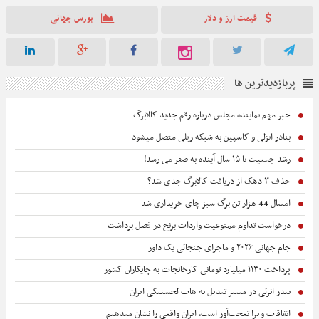
قیمت ارز و دلار
بورس جهانی
پربازدیدترین ها
خبر مهم نماینده مجلس درباره رقم جدید کالابرگ
بنادر انزلی و کاسپین به شبکه ریلی متصل میشود
رشد جمعیت تا ۱۵ سال آینده به صفر می رسد!
حذف ۳ دهک از دریافت کالابرگ جدی شد؟
امسال 44 هزار تن برگ سبز چای خریداری شد
درخواست تداوم ممنوعیت واردات برنج در فصل برداشت
جام جهانی ۲۰۲۶ و ماجرای جنجالی یک داور
پرداخت ۱۱۳۰ میلیارد تومانی کارخانجات به چایکاران کشور
بندر انزلی در مسیر تبدیل به هاب لجستیکی ایران
اتفاقات ویزا تعجب‌آور است، ایران واقعی را نشان میدهیم