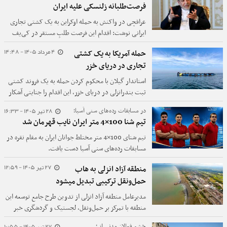
فرصت‌طلبانه زلنسکی علیه ایران
عراقچی در واکنش به حمله اوکراین به یک کشتی تجاری
ایرانی نوشت: اقدام این فرصت طلبِ مستقر در کی‌یف
نمی‌تواند بی‌پاسخ بماند.
4 مرداد 1405 - 14:48
حمله آمریکا به یک کشتی
تجاری در دریای خزر
استاندار گیلان با محکوم کردن حمله به یک فروند کشتی
ثبت بندرانزلی در دریای خزر، این اقدام را جنایتی آشکار
علیه امنیت کشتیرانی و تجارت منطقه دانست.
28 تیر 1405 - 16:33
در مسابقات رده‌های سنی آسیا؛
تیم شنا 100×4 متر ایران نایب قهرمان شد
تیم شنای 100×4 متر مختلط جوانان ایران به مقام نقره در
مسابقات رده‌های سنی آسیا دست یافت.
27 تیر 1405 - 12:59
منطقه آزاد انزلی به هاب
حمل‌ونقل ترکیبی تبدیل میشود
مدیرعامل منطقه آزاد انزلی از تدوین طرح جامع توسعه این
منطقه با تمرکز بر حمل‌ونقل، لجستیک و گردشگری خبر
داد.
27 تیر 1405 - 10:55
خشم فعالان مدنی از ؛