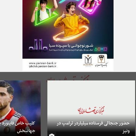
حضور جنجالی فرستاده میلیاردر ترامپ در
کلیپ خاص فاینورد بر
ونیز
جهانبخش