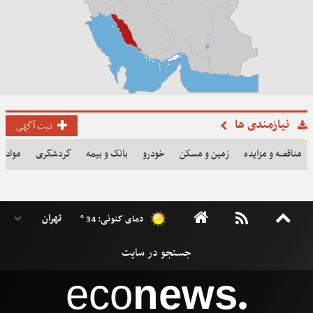
نیازمندی ها
ثبت آگهی
مناقصه و مزایده
زمین و مسکن
خودرو
بانک و بیمه
گردشگری
مواد غذ
دمای کنونی: 34 °
eco
news
●