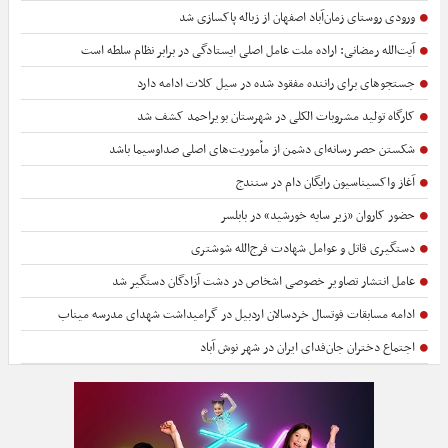
ورودی روستای زمان‌آباد اصفهان از زباله پاکسازی شد
آیت‌الله رمضانی: اراده ملت عامل اصلی ایستادگی در برابر نظام سلطه است
جستجوهای برای راننده مفقود شده در سیل کلات ادامه دارد
کارگاه تولید مشروبات الکلی در شهرستان بویراحمد کشف شد
شکستن حصر رسانه‌ای دشمن از مأموریت‌های اصلی صداوسیما باشد
آغاز واکسیناسیون رایگان دام در سنندج
حضور کاروان «زیر سایه خورشید» در بابلسر
دستگیری قاتل و عوامل شهادت فرج‌الله شوشتری
عامل انتشار تصاویر خصوصی اشخاص در دشت آزادگان دستگیر شد
ادامه مسابقات فوتسال خردسالان اردبیل در گرامیداشت شهدای مدرسه میناب
اجتماع دختران جان‌فدای ایران در شهر نوش آباد