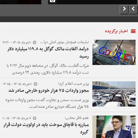
اخبار برگزیده
10 مرداد 1405 - 21:30
تبلیغات همچنان موتور اصلی درآمد گوگل؛
درآمد آلفابت مالک گوگل به ۱۱۹.۸ میلیارد دلار
رسید
شرکت آلفابت، مالک گوگل، در سه‌ماهه دوم سال ۲۰۲۶ با
ثبت درآمد ۱۱۹.۸ میلیارد دلاری، رشدی ۲۴ درصدی
نسبت به مدت مشابه سال گذشته را به ثبت رساند؛
10 مرداد 1405 - 04:15
وزیر صمت اعلام کرد؛
عملکردی که فراتر از پیش‌بینی تحلیلگران بود.
مجوز واردات ۷۵ هزار خودرو خارجی صادر شد
وزیر صنعت، معدن و تجارت گفت: مجوز واردات حدود
۷۵ هزار دستگاه خودرو صادر شده است.
7 مرداد 1405 - 10:05
عضو ناظر مجلس:
مبارزه با قاچاق سوخت باید در اولویت دولت قرار
گیرد