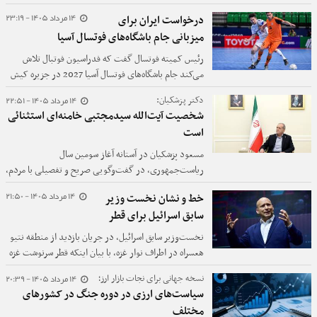
این پیش‌نویس که شامل ایجاد خط ورودی در نزدیکی ایران
14 مرداد 1405 - 23:19
درخواست ایران برای
و خط خروجی در نزدیکی عمان است، به توافق رسیده و آن
میزبانی جام باشگاه‌های فوتسال آسیا
را با آمریکا، کشورهای منطقه و مقامات ارشد ایران که
هنوز باید آن را تأیید کنند، به اشتراک گذاشته‌اند.
رئیس کمیته فوتسال گفت که فدراسیون فوتبال تلاش
می‌کند جام باشگاه‌های فوتسال آسیا 2027 در جزیره کیش
برگزار شود.
14 مرداد 1405 - 22:51
دکتر پزشکیان:
شخصیت آیت‌الله سیدمجتبی خامنه‌ای استثنائی
است
مسعود پزشکیان در آستانه آغاز سومین سال
ریاست‌جمهوری، در گفت‌وگویی صریح و تفصیلی با مردم،
با مرور مهم‌ترین رویدادهای دو سال گذشته، از مجموعه‌ای
14 مرداد 1405 - 21:50
خط و نشان نخست وزیر
از چالش‌های امنیتی، اقتصادی و اجتماعی سخن گفت و
سابق اسرائیل برای قطر
تأکید کرد که دولت در سخت‌ترین شرایط پس از انقلاب
تلاش کرده است کشور را با اتکا به همراهی مردم اداره
نخست‌وزیر سابق اسرائیل، در جریان بازدید از منطقه نتیو
کند.
هعسراه در اطراف نوار غزه، با بیان اینکه قطر سرنوشت غزه
را در دست گرفته و تصمیم‌ها در دوحه اتخاذ می‌شود، از
14 مرداد 1405 - 20:39
نسخه جهانی برای نجات بازار ارز؛
قصد خود برای اعلام رسمی قطر به عنوان کشور متخاصم
سیاست‌های ارزی در دوره جنگ در کشورهای
در صورت بازگشت به قدرت خبر داد
مختلف