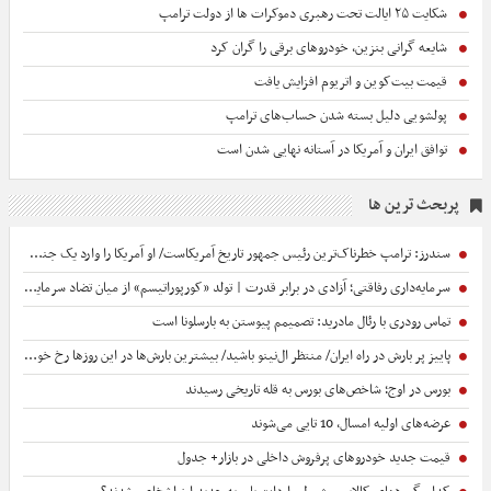
شکایت ۲۵ ایالت تحت رهبری دموکرات ها از دولت ترامپ
شایعه گرانی بنزین، خودروهای برقی را گران کرد
قیمت بیت‌کوین و اتریوم افزایش یافت
پولشویی دلیل بسته شدن حساب‌های ترامپ
توافق ایران و آمریکا در آستانه نهایی شدن است
پربحث ترین ها
سندرز: ترامپ خطرناک‌ترین رئیس جمهور تاریخ آمریکاست/ او آمریکا را وارد یک جنگ فاجعه‌بار کرده است+ فیلم
سرمایه‌داری رفاقتی؛ آزادی در برابر قدرت | تولد «کورپوراتیسم» از میان تضاد سرمایه‌داری رفاقتی با منطق بازار
تماس رودری با رئال مادرید: تصمیمم پیوستن به بارسلونا است
پاییز پر بارش در راه ایران/ منتظر ال‌نینو باشید/ بیشترین بارش‌ها در این روزها رخ خواهد داد
بورس در اوج؛ شاخص‌های بورس به قله تاریخی رسیدند
عرضه‌های اولیه امسال، 10 تایی می‌شوند
قیمت جدید خودروهای پرفروش داخلی در بازار+ جدول