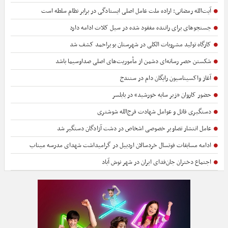
آیت‌الله رمضانی: اراده ملت عامل اصلی ایستادگی در برابر نظام سلطه است
جستجوهای برای راننده مفقود شده در سیل کلات ادامه دارد
کارگاه تولید مشروبات الکلی در شهرستان بویراحمد کشف شد
شکستن حصر رسانه‌ای دشمن از مأموریت‌های اصلی صداوسیما باشد
آغاز واکسیناسیون رایگان دام در سنندج
حضور کاروان «زیر سایه خورشید» در بابلسر
دستگیری قاتل و عوامل شهادت فرج‌الله شوشتری
عامل انتشار تصاویر خصوصی اشخاص در دشت آزادگان دستگیر شد
ادامه مسابقات فوتسال خردسالان اردبیل در گرامیداشت شهدای مدرسه میناب
اجتماع دختران جان‌فدای ایران در شهر نوش آباد