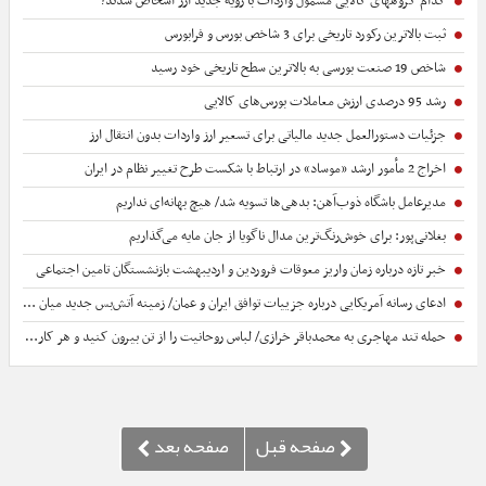
کدام گروههای کالایی مشمول واردات با رویه جدید ارز اشخاص شدند؟
ثبت بالاترین رکورد تاریخی برای 3 شاخص بورس و فرابورس
شاخص 19 صنعت بورسی به بالاترین سطح تاریخی خود رسید
رشد 95 درصدی ارزش معاملات بورس‌های کالایی
جزئیات دستورالعمل جدید مالیاتی برای تسعیر ارز واردات بدون انتقال ارز
اخراج 2 مأمور ارشد «موساد» در ارتباط با شکست طرح تغییر نظام در ایران
مدیرعامل باشگاه ذوب‌آهن: ‌بدهی‌ها ‌تسویه شد/ هیچ بهانه‌ای نداریم
بغلانی‌پور: برای خوش‌رنگ‌ترین مدال ناگویا از جان مایه می‌گذاریم
خبر تازه درباره زمان واریز معوقات فروردین و اردیبهشت بازنشستگان تامین اجتماعی
ادعای رسانه آمریکایی درباره جزییات توافق ایران و عمان/ زمینه آتش‌بس جدید میان واشنگتن و تهران فراهم می‌شود
حمله تند مهاجری به محمدباقر خرازی/ لباس روحانیت را از تن بیرون کنید و هر کار زشتی می خواهید انجام دهید/ لااقل دین خدا را آلوده نکنید