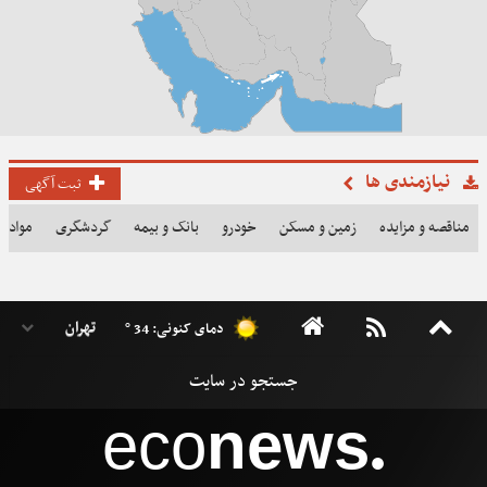
نیازمندی ها
ثبت آگهی
مناقصه و مزایده
زمین و مسکن
خودرو
بانک و بیمه
گردشگری
مواد غذ
دمای کنونی: 34 °
eco
news
●