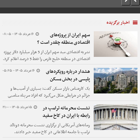
اخبار برگزیده
16 مرداد 1405 - 08:05
سهم ایران از پروژه‌های
اقتصادی منطقه چقدر است ؟
نشریه اقتصادی مید سهم ایران از 5 هزار میلیارد دلار پروژه
اقتصادی در منطقه خلیج فارس را فقط 5 درصد اعلام کرد.
16 مرداد 1405 - 05:25
هشدار درباره رویکردهای
پلیسی در بخش مسکن
یک کارشناس بازار مسکن گفت: بسیاری از آسیب‌ها و
جرائم در شرایطی شکل می‌گیرد که افراد سرپناه مناسبی
ندارند یا حتی توان پرداخت منظم اجاره‌بها را از دست
15 مرداد 1405 - 21:00
نشست محرمانه ترامپ در
می‌دهند. بنابراین، تأثیر مسکن صرفاً به تأمین یک واحد
رابطه با ایران در کاخ سفید
مسکونی محدود نمی‌شود.
رسانه‌های آمریکایی از برگزاری نشست محرمانه دونالد
ترامپ با جامعه اطلاعاتی در کاخ سفید خبر دادند.