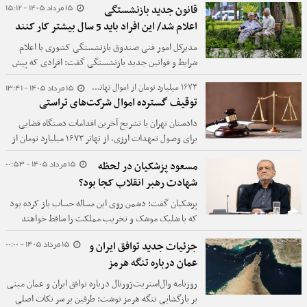
15 مرداد 1405 - 15:12
قانون جدید بازنشستگی
اعلام شد/ این افراد باید 5 سال بیشتر کار کنند
مدیرکل امور فنی صندوق بازنشستگی کشوری با اعلام
شرایط و قوانین جدید بازنشستگی گفت: افرادی که پیش
از تاریخ لازم‌الاجرا شدن قانون جدید کمتر از ۱۵ سال سابقه
15 مرداد 1405 - 13:41
۱۶۷۳ میلیارد تومان از اموال تهاتر شد؛
خدمت داشته‌اند، برای بازنشستگی باید پنج سال بیشتر
توقیف گسترده اموال شرکت‌های تراستی
خدمت کنند.
دادستان تهران با تشریح آخرین اقدامات دستگاه قضایی
برای وصول تعهدات ارزی، از تهاتر ۱۶۷۳ میلیارد تومان از
اموال شرکت‌های تراستی، وصول چندین میلیون دلار، یورو
15 مرداد 1405 - 00:53
مسعود پزشکیان در لحظه
و درهم و توقیف گسترده اموال منقول و غیرمنقول این
شهادت رهبر انقلاب کجا بود؟
شرکت‌ها خبر داد.
پزشکیان گفت: دشمن روی این مساله حساب باز کرده بود
که با شلیک موشک و تخریب مملکت را ساقط خواهند
کرد.
15 مرداد 1405 - 00:00
جزئیات جدید توافق ایران و
عمان درباره تنگه هرمز
روزنامه وال‌استریت‌ژورنال درباره توافق ایران و عمان مبنی
بر بازگشایی تنگه هرمز نوشت: طرفین بر سر نکات اصلی