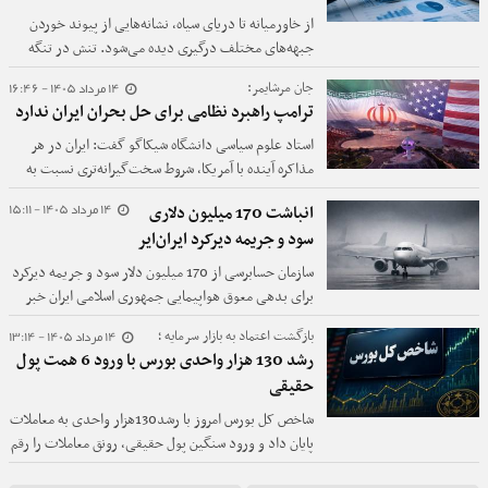
از خاورمیانه تا دریای سیاه، نشانه‌هایی از پیوند خوردن
جبهه‌های مختلف درگیری دیده می‌شود. تنش در تنگه
باب‌المندب، تحولات یمن، حملات به زیرساخت‌های انرژی
14 مرداد 1405 - 16:46
جان مرشایمر:
و اختلال در مسیرهای انتقال کالا، همگی نشان می‌دهند
ترامپ راهبرد نظامی برای حل بحران ایران ندارد
که جنگ‌های امروز بیش از گذشته به شریان‌های اقتصاد
جهانی نزدیک شده‌اند.
استاد علوم سیاسی دانشگاه شیکاگو گفت: ایران در هر
مذاکره آینده با آمریکا، شروط سخت‌گیرانه‌تری نسبت به
گذشته مطرح خواهد کرد.
14 مرداد 1405 - 15:11
انباشت 170 میلیون دلاری
سود و جریمه دیرکرد ایران‌ایر
سازمان حسابرسی از 170 میلیون دلار سود و جریمه دیرکرد
برای بدهی معوق هواپیمایی جمهوری اسلامی ایران خبر
داد.
14 مرداد 1405 - 13:14
بازگشت اعتماد به بازار سرمایه ؛
رشد 130 هزار واحدی بورس با ورود 6 همت پول
حقیقی
شاخص کل بورس امروز با رشد130هزار واحدی به معاملات
پایان داد و ورود سنگین پول حقیقی، رونق معاملات را رقم
زد.