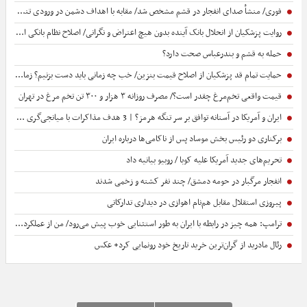
فوری/ منشأ صدای انفجار در قشم مشخص شد/ مقابه با اهداف دشمن در ورودی تنگه هرمز
روایت پزشکیان از انحلال بانک آینده بدون هیچ اعتراض و نگرانی/ اصلاح نظام بانکی ادامه خواهد داشت
حمله به قشم و بندرعباس صحت دارد؟
حمایت تمام قد پزشکیان از اصلاح قیمت بنزین/ خب چه زمانی باید دست بزنیم؟ زمانی که خودمان غرق شدیم؟
قیمت واقعی تخم‌مرغ چقدر است؟/ مصرف روزانه ۳ هزار و ۳۰۰ تن تخم مرغ در تهران
ایران و آمریکا در آستانه توافق بر سر تنگه هرمز؟ | 3 هدف مذاکرات با میانجی‌گری عمان | مذاکره مستقیم محتمل است؟
برکناری دو رئیس بخش موساد پس از ناکامی‌ها درباره ایران
تحریم‌های جدید آمریکا علیه کوبا / روبیو بیانیه داد
انفجار مرگبار در حومه دمشق/ چند نفر کشته و زخمی شدند
پیروزی استقلال مقابل هم‌نام اهوازی در دیداری تدارکاتی
ترامپ: همه چیز در رابطه با ایران به طور استثنایی خوب پیش می‌رود/ من از عملکرد وزیر جنگ بسیار راضی هستم
رئال مادرید از گران‌ترین خرید تاریخ خود رونمایی کرد+ عکس