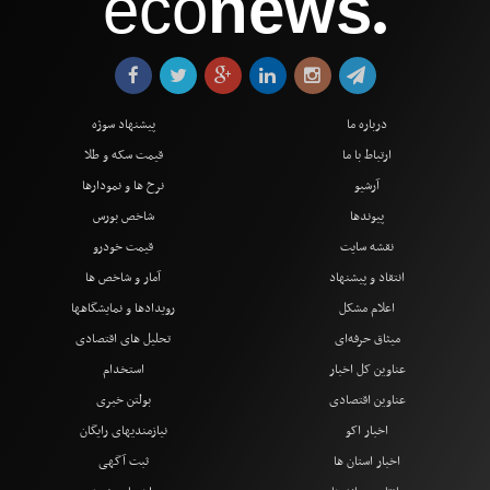
eco
news
●
درباره ما
پیشنهاد سوژه
ارتباط با ما
قیمت سکه و طلا
آرشیو
نرخ ها و نمودارها
پیوندها
شاخص بورس
نقشه سایت
قیمت خودرو
انتقاد و پیشنهاد
آمار و شاخص ها
اعلام مشکل
رویدادها و نمایشگاهها
میثاق حرفه‌ای
تحلیل های اقتصادی
عناوین کل اخبار
استخدام
عناوین اقتصادی
بولتن خبری
اخبار اکو
نیازمندیهای رایگان
اخبار استان ها
ثبت آگهی