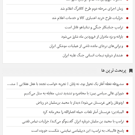
زمان اجرای مرحله دوم طرح کالابرگ اعلام شد
جزئیات طرح خرید اعتباری کالا و خدمات اعلام شد
ترامپ جنایتکار جنگی و نتانیاهو قاتل است
یارانه ویژه مادران از فروردین ماه شارژ می‌شود
ویرانی‌های برجای مانده ناشی از عملیات موشکی ایران
هشدار درباره تبعات انسانی جنگ علیه ایران
پربحث ترین ها
مشروطه نقطه آغاز یک تحول بود، نه پایان | تجربه خواست تجدد با عقل عقلایی | مشروطه ایرانی تقلید از غرب نبود
شورای عالی سیاسی یمن: با محاصره و تشدید تنش، مقابله به مثل می‌کنیم
اردوغان راهی عربستان می‌شود/ دیدار با محمد بن‌سلمان در ریاض
المیادین: عربستان آمار تلفات حمله انصارالله را محرمانه کرد
ترامپ با محمد بن سلمان درباره ایران گفت‌وگو می‌کند/ جزئیات تماس تلفنی
پاسخ قالیباف به ترامپ: این دیپلماسی نمایشی، شکست خورده است