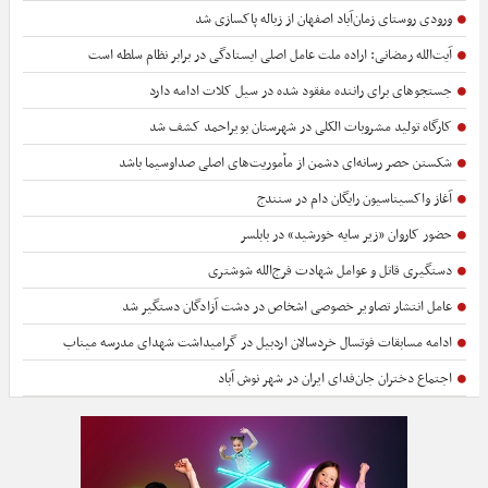
ورودی روستای زمان‌آباد اصفهان از زباله پاکسازی شد
آیت‌الله رمضانی: اراده ملت عامل اصلی ایستادگی در برابر نظام سلطه است
جستجوهای برای راننده مفقود شده در سیل کلات ادامه دارد
کارگاه تولید مشروبات الکلی در شهرستان بویراحمد کشف شد
شکستن حصر رسانه‌ای دشمن از مأموریت‌های اصلی صداوسیما باشد
آغاز واکسیناسیون رایگان دام در سنندج
حضور کاروان «زیر سایه خورشید» در بابلسر
دستگیری قاتل و عوامل شهادت فرج‌الله شوشتری
عامل انتشار تصاویر خصوصی اشخاص در دشت آزادگان دستگیر شد
ادامه مسابقات فوتسال خردسالان اردبیل در گرامیداشت شهدای مدرسه میناب
اجتماع دختران جان‌فدای ایران در شهر نوش آباد