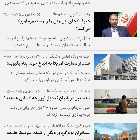
گروه‌های نیازمند و دهک‌های پایین هدایت شود.
شد و ترامپ اظهارات و ادعاهایی متفاوت و گاه متناقضی
را درباره تفاهم با ایران مطرح کرد. او در بخشی از سخنان
28 خرداد 1405 - 13:30
رشیدی کوچی به تندروها:
امروزش تاکید کرد که کشورش به صلح با ایران متعهد
دقیقا کجای این متن ما را مستعمره آمریکا
است.
می‌کند؟
جلال رشیدی کوچی با اشاره بع متن تفاهم ایران و آمریکا
خطاب به منتقدان نوشت: رو سیاهان تاریخ شدید و
امیدوارم قوه قضائیه و نهاد‌های امنیتی با برخورد درست و
21 خرداد 1405 - 07:28
حمله به پایگاه نظامی واشنگتن در اردن ؛
صحیح با این جماعت نشان دهند در برخوردها دوگانه عمل
هشدار سفارت آمریکا به اتباع خود؛ پناه بگیرید!
نمی‌کنند.
سفارت آمریکا در امان در اطلاعیه‌ای حمله موشکی به
پایگاه نظامیان آمریکایی در اردن را تایید کرد.
20 خرداد 1405 - 03:50
شوک‌های اقتصادی به بنگاه ها؛
نخستین قربانیان تعدیل نیرو چه کسانی هستند؟
طبق آمارهای رسمی، حدود ۲۹۰ هزار نفر برای دریافت
بیمه بیکاری ثبت‌نام کرده‌اند.
19 خرداد 1405 - 16:47
ضربه کاری جنگ به اقتصادِ بوم‌گردی‌ |
مسافران بوم‌گردی دیگر از طبقه متوسط جامعه