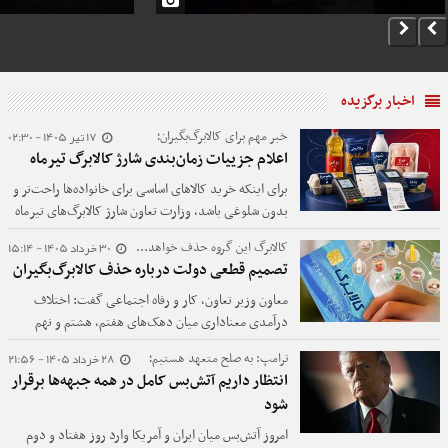
اخبار برگزیده
17 تیر 1405 - 02:30
خبر مهم برای کالابرگ‌بگیران؛
اعلام جزییات زمان‌بندی شارژ کالابرگ تیرماه
برای اینکه خرید کالاهای اساسی برای خانواده‌ها راحت‌تر و
بدون شلوغی باشد، وزارت تعاون شارژ کالابرگ‌های تیرماه
را در سه مرحله انجام می‌دهد.
30 خرداد 1405 - 15:14
کالابرگ این گروه حذف خواهد شد؛
تصمیم قطعی دولت درباره حذف کالابرگ‌بگیران
معاون وزیر تعاون، کار و رفاه اجتماعی گفت: اختلاف
درآمدی معناداری میان دهک‌های هفتم، هشتم و نهم
وجود ندارد و حتی بخش قابل توجهی از دهک دهم نیز
28 خرداد 1405 - 21:56
ترامپ: به صلح متعهد هستیم؛
تفاوت چشمگیری با دهک نهم ندارند. موضع ما این است
انتظار داریم آتش‌بس کامل در همه جبهه‌ها برقرار
که موافق حذف نیستیم، اما اگر قرار باشد افزایش اعتبار
شود
کالابرگ اتفاق بیفتد، موضوعی که شخص رئیس‌جمهور نیز
بر آن تاکید داشته‌اند، بهتر است این افزایش به سمت
امروز آتش‌بس میان ایران و آمریکا وارد روز هفتاد و دوم