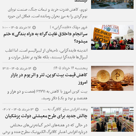
نیستند
تورم، کاهش قدرت خرید و تبعات جنگ، صنعت نوپای
بوم‌گردی را به مرز بحران رسانده است. فعالان این حوزه
می‌گویند اقامتگاه‌ها با افت شدید مسافر، کاهش درآمد و
17 خرداد 1405 - 10:00
غرورِ مهلک «فایده‌گرایی» |
خطر تعدیل نیرو مواجه‌اند؛ شرایطی که سفر را از اولویت
سرانجام «اخلاق غایت‌گرا» به «راه بندگی» ختم
بسیاری از خانوارها خارج کرده و شماری از بوم‌گردی‌ها را
میشود؟
در آستانه تعطیلی قرار داده است.
اندیشه فایده‌گرایی، ناحیه‌ای از لیبرالیسم است. اما اغلب
لیبرال‌ها فایده‌گرا نیستند، بلکه علاوه بر تقلیل مرارت و
بیشینه کردن خشنودی انسان‌ها، برای تقریر حقیقت و
14 خرداد 1405 - 13:11
پنجشنبه ۱۴ خرداد ۱۴۰۵؛
رهایی انسان نیز می‌کوشند. اندیشه فایده‌گرایی با تمرکز
کاهش قیمت بیت‌کوین، تتر و اتریوم در بازار
صرف بر نتیجه عمل انسان، به اصول بنیادی اخلاق صدمه
امروز
می‌زند. در این دیدگاه، هیچ کاری به خودی خود خوب یا
بد نیست؛ بلکه ارزش آن‌ها بسته به نتیجه است. به
بیت کوین امروز با کاهش به ۶۲۷۹۱ (شصت و دو هزار و
تعبیری، دستگاه اخلاقی فایده‌گرایان، «غایت‌گرا» است.
هفتصد و نود و یک) دلار رسید.
13 خرداد 1405 - 04:07
وعده افزایش مبلغ کالابرگ به کجا رسید؟
چالش جدید برای طرح معیشتی دولت پزشکیان
در حالی که در هفته‌های اخیر گمانه‌زنی‌های مختلفی
درباره افزایش اعتبار کالابرگ الکترونیک مطرح شده و برخی