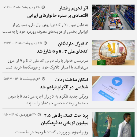
مسئولان نیز از قرار گرفتن این موضوع در دستور کار
28 اردیبهشت 1405 - 17:21
اثر تحریم و فشار
دولت خبر داده‌اند، گزارش‌ها نشان می‌دهد که در
اقتصادی بر سفره خانوارهای ایرانی
خردادماه تغییری در مبلغ پرداختی مشمولان ایجاد نخواهد
شد. بر اساس اطلاعات منتشرشده، اعتبار کالابرگ همچنان
به دلیل تورم بالا و کاهش ارزش پول ملی، بسیاری از
با همان رقم یک‌میلیون تومان به ازای هر نفر پرداخت
ایرانیان بخشی از هزینه‌های مصرف روزمره خود را به سمت
می‌شود و تاکنون ابلاغیه رسمی برای افزایش آن صادر
دارایی‌های حفظ ارزش، مانند طلا یا ارزهای خارجی منتقل
25 اردیبهشت 1405 - 07:24
نشده است.
کالابرگ دارندگان
کردند تا پس‌اندازشان را حفظ کنند.
کدهای ملی 7 ، 8 و 9 شارژ شد
سرپرستان خانوار با رقم پایانی کد ملی 7، 8 و 9 از امروز
می‌توانند با اعتبار کالابرگ خود از فروشگاه‌ها خرید کنند
6 اردیبهشت 1405 - 15:43
امکان ساخت ربات
شخصی در تلگرام فراهم شد
ویژگی جدید تلگرام به کاربران اجازه می‌دهد تا با هوش
مصنوعی ربات شخصی خودشان را بسازند.
30 فروردین 1405 - 12:10
پرداخت کمک رفاهی ۲.۵
میلیون تومانی به فرهنگیان
وزیر آموزش‌ و پرورش گفت: با وجود شرایط سخت