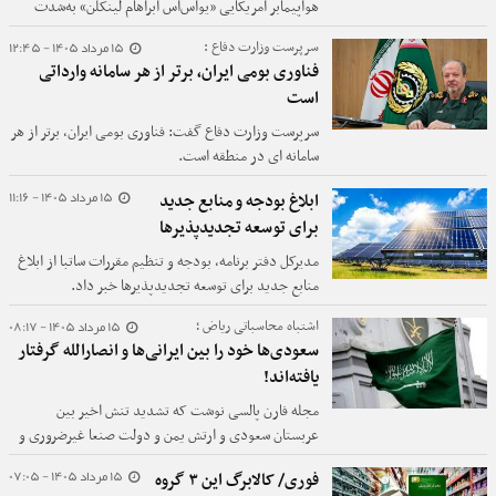
هواپیمابر آمریکایی «یواس‌اس آبراهام لینکلن» به‌شدت
افت کرده است؛ ناوی که در میانه جنگ دولت «دونالد
15 مرداد 1405 - 12:45
سرپرست وزارت دفاع :
ترامپ» با ایران با کمبود مواد غذایی و سایر اقلام ضروری
فناوری بومی ایران، برتر از هر سامانه وارداتی
مواجه شده و خدمه خسته آن تحت فشار شدید قرار دارند.
است
سرپرست وزارت دفاع گفت: فناوری بومی ایران، برتر از هر
سامانه ای در منطقه است.
15 مرداد 1405 - 11:16
ابلاغ بودجه و منابع جدید
برای توسعه تجدیدپذیرها
مدیرکل دفتر برنامه، بودجه و تنظیم مقررات ساتبا از ابلاغ
منابع جدید برای توسعه تجدیدپذیرها خبر داد.
15 مرداد 1405 - 08:17
اشتباه محاسباتی ریاض ؛
سعودی‌ها خود را بین ایرانی‌ها و انصارالله گرفتار
یافته‌اند!
مجله فارن پالسی نوشت که تشدید تنش اخیر بین
عربستان سعودی و ارتش یمن و دولت صنعا غیرضروری و
نتیجه اشتباه محاسباتی ریاض بوده است.
15 مرداد 1405 - 07:05
فوری/ کالابرگ این ۳ گروه