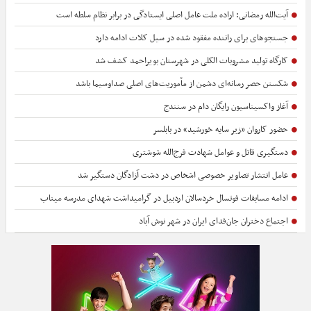
آیت‌الله رمضانی: اراده ملت عامل اصلی ایستادگی در برابر نظام سلطه است
جستجوهای برای راننده مفقود شده در سیل کلات ادامه دارد
کارگاه تولید مشروبات الکلی در شهرستان بویراحمد کشف شد
شکستن حصر رسانه‌ای دشمن از مأموریت‌های اصلی صداوسیما باشد
آغاز واکسیناسیون رایگان دام در سنندج
حضور کاروان «زیر سایه خورشید» در بابلسر
دستگیری قاتل و عوامل شهادت فرج‌الله شوشتری
عامل انتشار تصاویر خصوصی اشخاص در دشت آزادگان دستگیر شد
ادامه مسابقات فوتسال خردسالان اردبیل در گرامیداشت شهدای مدرسه میناب
اجتماع دختران جان‌فدای ایران در شهر نوش آباد