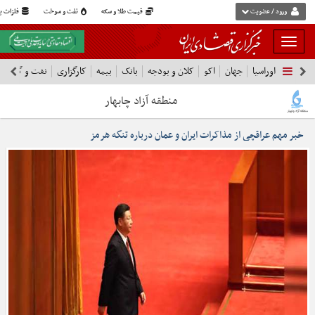
ورود / عضویت
قیمت طلا و سکه
نفت و سوخت
فلزات پایه
بار
و
اوراسیا
جهان
اکو
کلان و بودجه
بانک
بیمه
کارگزاری
نفت و گاز
پت
بسته
نمودن
چابهار
فهرست
خبر مهم عراقچی از مذاکرات ایران و عمان درباره تنگه هرمز