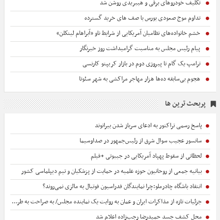
تکلیف خودروهای برقی و هیبریدی روشن شد
تداوم موج صعودی بورس با صف های خرید گسترده
خشم خانواده‌های نظامیان آمریکایی از شرایط ناو «آبراهام لینکلن»
پیام رئیس مجلس به مناسبت گرامیداشت روز خبرنگار
ترامپ یک گام تا پیروزی دوم در بازار کریپتو کارنسی
هجوم بی‌سابقه ده‌ها هزار مهاجر مراکشی به شهر سئوتا
پربحث ترین ها
پاسخ رسمی تراکتور به ادعای سرباز شدن بیرانوند
سانسور عجیب سوال شرق از رئیس‌جمهور در صداوسیما
لحظاتی از سقوط پهپاد آمریکایی در جیبوتی +فیلم
بیانیه جمعی از روحانیون حوزه علمیه در حمایت از پزشکیان و تیم دیپلماسی کشور
انتقاد باشگاه چادرملو:چرا نمایندگان فدراسیون فوتبال به مالزی نمی‌روند؟
جزئیات تازه از مذاکرات ایران و عمان به روایت یک نماینده مجلس/ به صراحت به طرف عمانی گفته‌ایم که...
محل کشف جسد حمیدرضا رجب‌زاده اعلام شد