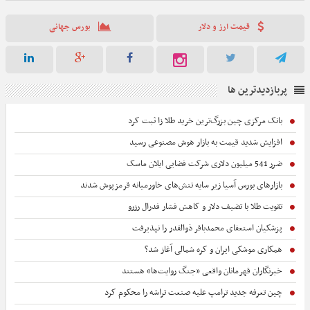
تماس برقرار کرده یا به سامانه برق من مراجعه کنند.
قیمت ارز و دلار
بورس جهانی
پربازدیدترین ها
بانک مرکزی چین بزرگ‌ترین خرید طلا زا ثبت کرد
افزایش شدید قیمت به بازار هوش مصنوعی رسید
ضرر 541 میلیون دلاری شرکت فضایی ایلان ماسک
بازارهای بورس آسیا زیر سایه تنش‌های خاورمیانه قرمزپوش شدند
تقویت طلا با تضیف دلار و کاهش فشار فدرال رزرو
پزشکیان استعفای محمدباقر ذوالقدر را نپذیرفت
همکاری موشکی ایران و کره شمالی آغاز شد؟
خبرنگاران قهرمانان واقعی «جنگ روایت‌ها» هستند
چین تعرفه جدید ترامپ علیه صنعت تراشه را محکوم کرد