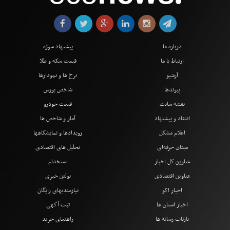
●
درباره ما
پیشنهاد سوژه
ارتباط با ما
قیمت سکه و طلا
آرشیو
نرخ ها و نمودارها
پیوندها
شاخص بورس
نقشه سایت
قیمت خودرو
انتقاد و پیشنهاد
آمار و شاخص ها
اعلام مشکل
رویدادها و نمایشگاهها
میثاق حرفه‌ای
تحلیل های اقتصادی
عناوین کل اخبار
استخدام
عناوین اقتصادی
بولتن خبری
اخبار اکو
نیازمندیهای رایگان
اخبار استان ها
ثبت آگهی
بازتاب رسانه ها
راهنمای خرید