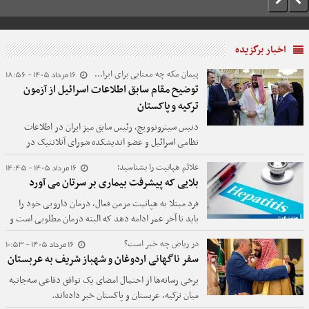
اخبار برگزیده
16 مرداد 1405 - 18:56
پیمان مکه چه معنایی برای ایران دارد؟
توضیح مقام سابق اطلاعات اسرائیل از آزمون
ترکیه و پاکستان
دنیس سیترونوویچ، رئیس سابق میز ایران در اطلاعات
نظامی اسرائیل و عضو اندیشکده شورای آتلانتیک در
خصوص «توافق‌نامه دفاع مشترک مکه» نوشت: تصور کنید
16 مرداد 1405 - 14:45
علائم هپاتیت را بشناسید؛
ایران در پاسخ به یک حمله آمریکا، زیرساخت‌های نفتی
بلایی که پیشرفت بیماری بر سرتان می آورد
عربستان را هدف قرار دهد. آیا ترکیه و پاکستان واقعاً آماده
خواهند بود علیه ایران اقدام نظامی کنند؟
فرد مبتلا به هپاتیت مزمن فعال، درمان دارویی خود را
باید تا آخر عمر ادامه دهد که البته درمان مطلوبی است و
سیر خوبی دارد. ب
16 مرداد 1405 - 10:53
در ریاض چه خبر است؟
سفر ناگهانی اردوغان و شهباز شریف به عربستان
برخی رسانه‌ها از احتمال امضای یک توافق دفاعی سه‌جانبه
میان ترکیه، عربستان و پاکستان خبر داده‌اند.