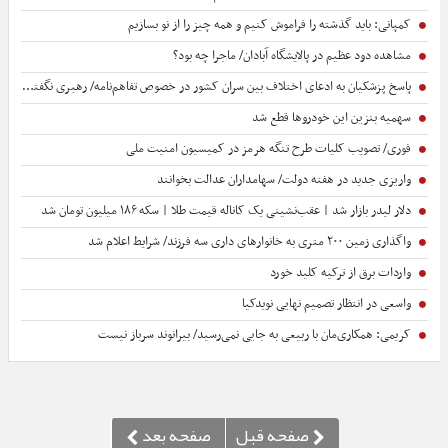
کمپانی: باید گذشته را فراموش کنیم و همه‌ چیز را از نو بسازیم
مشاهده دود عظیم در پالایشگاه آبادان/ ماجرا چه بود؟
پاسخ پزشکیان به ادعای اختلاف بین سران کشور در خصوص تفاهم‌نامه/ رهبری نگفته‌اند نظر مرا رد یا تأیید کن، نظر خودم را خواسته‌اند
سهمیه بنزین این خودروها قطع شد
فوری/ تصویب کلیات طرح تنگه هرمز در کمیسیون امنیت ملی
واریزی جدید در هفته دولت/ سهامداران عدالت بخوانند
دلار لیدر بازار شد | عقب‌نشینی یک کاناله قیمت طلا | سکه ۱۸۶ میلیون تومان شد
واگذاری زمین ۲۰۰ متری به خانوارهای داری سه فرزند/ شرایط اعلام شد
واردات برق از ترکیه کلید خورد
واسعی در انتظار تصمیم نهایی نویدکیا
کریمی: همکاری‌مان با ربیعی به جایی نمی‌رسید/ بیرانوند سرباز نیست