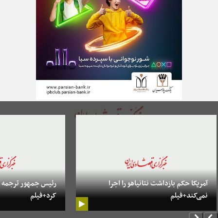
آمریکا حکم بازداشت نتانیاهو را اجرا
رئیس جمهور ترجمه مت
نمی‌کند+فیلم
کرد+فیلم