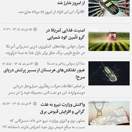
از امروز شارژ شد
کالابرگ این این افراد از امروز 15 مرداد شارژ شد.
15 مرداد 1405 - 04:31
امنیت غذایی آمریکا در
گرو تأمین کود شمیایی
بحران جهانی نهاده‌های کشاورزی درپی تنش‌زایی آمریکا
در خلیج فارس، زنگ خطر برای بازار غذا به صدا درآورده
است.
14 مرداد 1405 - 16:55
مذاکره پنهانی ریاض و صنعا؛
عبور نفتکش‌های عربستان از مسیر پرتنش دریای
سرخ!
بر اساس اطلاعات شرکت رهگیری حمل‌ونقل دریایی
«ویندوارد»، این دو نفت‌کش، محموله خود را در بندر
«ینبع» عربستان بارگیری کرده و با روشن نگه داشتن
14 مرداد 1405 - 15:13
واکنش وزارت نیرو به علت
سیستم های رهگیری، مسیر بازگشت به پاکستان را
گرانی و افزایش قبوض برق
پیمودند.
معاون برق و انرژی وزارت نیرو خبر داد: مشترکانی که
نسبت به مبالغ قبوض برق خود اعتراض دارند با سامانه ۱۲۱