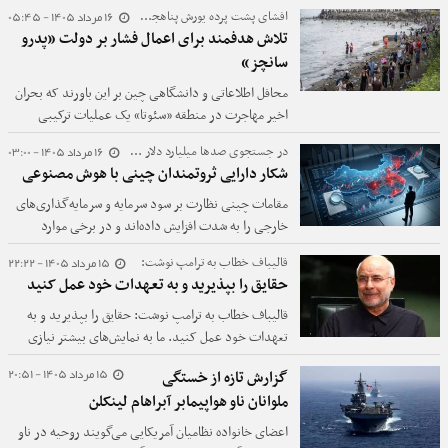
16 مرداد 1405 - 05:45
افشای پشت پرده یورش پناهجویان به اسپانیا ؛
تلاش هدفمند برای اعمال فشار بر دولت «پدرو
سانچز»
محافل اطلاعاتی و دانشگاهی چین بر این باورند که بحران
اخیر مهاجرت در منطقه «سئوتا» یک عملیات ترکیبی
طراحی‌شده از سوی موساد و با همکاری مراکش بوده که با
16 مرداد 1405 - 03:00
در جستجوی صدها میلیارد دلار مالیات پرداخت نشده؛
هدف اعمال فشار بر دولت اسپانیا به دلیل انتقاداتش از
شکار دارایی ثروتمندان چینی با هوش مصنوعی
رژیم صهیونیستی انجام شده است.
مقامات چینی نظارت بر سود سرمایه و سرمایه‌گذاری‌های
خارجی را به شدت افزایش داده‌اند و در برخی موارد
پرونده‌های سال ۲۰۰۰ به بعد را بررسی می‌کنند.
15 مرداد 1405 - 22:22
قالیباف خطاب به ترامپ نوشت:
حقایق را بپذیرید و به تعهدات خود عمل کنید
قالیباف خطاب به ترامپ نوشت: حقایق را بپذیرید و به
تعهدات خود عمل کنید. ما به نمایش‌های بیشتر نیازی
نداریم.
15 مرداد 1405 - 20:51
گزارش تازه از خستگی
ملوانان ناو هواپیمابر آبراهام لینکلن
اعضای خانواده نظامیان آمریکایی می‌گویند روحیه در ناو