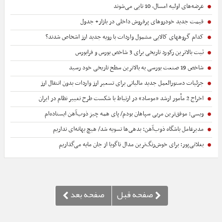
عرضه‌های اولیه امسال، 10 تایی می‌شوند
قیمت جدید خودروهای پرفروش داخلی در بازار+ جدول
کدام گروههای کالایی مشمول واردات با رویه جدید ارز اشخاص شدند؟
ثبت بالاترین رکورد تاریخی برای 3 شاخص بورس و فرابورس
شاخص 19 صنعت بورسی به بالاترین سطح تاریخی خود رسید
جزئیات دستورالعمل جدید مالیاتی برای تسعیر ارز واردات بدون انتقال ارز
اخراج 2 مأمور ارشد «موساد» در ارتباط با شکست طرح تغییر نظام در ایران
ویسی: موفق‌ترین مربی سپاهان بودم/ پای همه چیز ذوب‌آهن ایستاده‌ام
مدیرعامل باشگاه ذوب‌آهن: ‌بدهی‌ها ‌تسویه شد/ هیچ بهانه‌ای نداریم
بغلانی‌پور: برای خوش‌رنگ‌ترین مدال ناگویا از جان مایه می‌گذاریم