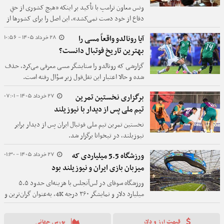
ونس معاون ترامپ با تأکید بر اینکه «هیچ کشوری از حقِ
دفاع از خود دست نمی‌کشد»، این اصل را برای کشورها از
جمله ایران به رسمیت شناخت.
28 خرداد 1405 - 10:56
آیا رونالدو واقعاً مسی را
بهترین تاریخ فوتبال دانست؟
گزارشی که رونالدو را ستایشگر مسی معرفی می‌کرد، حذف
شده و حالا اعتبار این نقل‌قول زیر سؤال رفته است.
27 خرداد 1405 - 07:01
برگزاری نخستین تمرین
تیم ملی پس از دیدار با نیوزیلند
نخستین تمرین تیم ملی فوتبال ایران پس از دیدار برابر
نیوزیلند، در تیخوانا برگزار شد.
27 خرداد 1405 - 01:30
ورزشگاه 5.5 میلیاردی که
میزبان بازی ایران و نیوزیلند بود
ورزشگاه سوفای در لس‌آنجلس با هزینه‌ای حدود ۵.۵
میلیارد دلار و نمایشگر ۳۶۰ درجه 4K، به‌عنوان گران‌ترین و
مدرن‌ترین استادیوم جهان شناخته می‌شود؛ سازه‌ای که
تماشای فوتبال را به تجربه‌ای کاملاً متفاوت تبدیل کرده
قیمت ارز و دلار
بورس جهانی