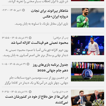
در بازی با ایران لحظات بسیار سختی را تجربه کردند.
1 تیر 1405 - 02:30
شاهکار بیرانوند برای نجات
دروازه ایران+عکس
بازی ایران مقابل بلژیک با تساویه به پایان رسید.
29 خرداد 1405 - 13:55
پس از مرتضی؛
محمود نعمتی هم فینالست کاراته آسیا شد
روز دوم کاراته قهرمانی آسیا با صعود محمود نعمتی به
دیدار نهایی و مدال برنز علی اصغر آسیابری به پایان رسید.
29 خرداد 1405 - 10:05
جدول برنامه بازی‌های روز
دهم جام جهانی 2026
در دهمین روز از بیست‌وسومین دوره مسابقات جام
جهانی، چهار بازی در آمریکا و یک دیدار در کانادا برگزار
می‌شود.
28 خرداد 1405 - 20:35
جب دی ونس:
ایرانی‌ها از حق دفاع از خود در کشورشان دست
نمی‌کشند