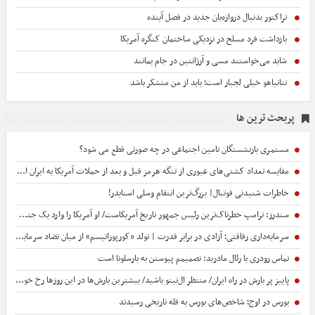
تراکتور بدنبال دروازه‌بان جدید در فصل آینده
بازداشت فرد مسلح در نزدیکی ساختمان کنگره آمریکا
شاید می‌خواستند مسی و آرژانتین در جام بمانند
نتانیاهو خیلی لجباز است؛ باید از من متشکر باشد
پربحث ترین ها
مستمری بازنشستگان تامین اجتماعی در چه صورتی قطع می شود؟
مقایسه تعداد کشتی‌های عبوری از تنگه هرمز قبل و بعد از حملات آمریکا به ایران از سوی «کپلر»
خاطرات شنیدنی فوتبال| بزرگ‌ترین انتقام وسلی اسنایدر!
سندرز: ترامپ خطرناک‌ترین رئیس جمهور تاریخ آمریکاست/ او آمریکا را وارد یک جنگ فاجعه‌بار کرده است+ فیلم
سرمایه‌داری رفاقتی؛ آزادی در برابر قدرت | تولد «کورپوراتیسم» از میان تضاد سرمایه‌داری رفاقتی با منطق بازار
تماس رودری با رئال مادرید: تصمیمم پیوستن به بارسلونا است
پاییز پر بارش در راه ایران/ منتظر ال‌نینو باشید/ بیشترین بارش‌ها در این روزها رخ خواهد داد
بورس در اوج؛ شاخص‌های بورس به قله تاریخی رسیدند