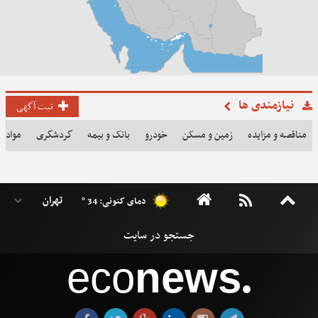
نیازمندی ها
ثبت آگهی
مناقصه و مزایده
زمین و مسکن
خودرو
بانک و بیمه
گردشگری
مواد غذ
دمای کنونی: 34 °
eco
news
●