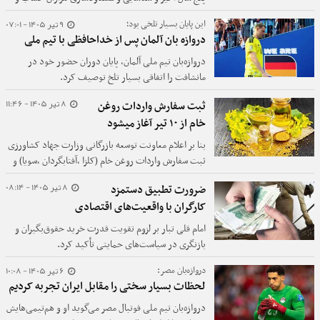
درگاه بانکی مرتبط با این شبکه‌ها خبر داد.
9 تیر 1405 - 07:01
این پایان بسیار تلخی بود؛
دروازه بان آلمان پس از خداحافظی با تیم ملی
دروازه‌بان تیم ملی آلمان، پایان دوران حضور خود در
مانشافت را اتفاقی بسیار تلخ توصیف کرد.
8 تیر 1405 - 11:46
ثبت سفارش واردات روغن
خام از ۱۰ تیر آغاز میشود
بنا بر اعلام معاونت توسعه بازرگانی وزارت جهاد کشاورزی
ثبت سفارش واردات روغن خام (کلزا ،آفتابگردان ،سویا) و
روغن پالم از ۱۰ تیر ۱۴۰۵ آغاز می‌شود.
8 تیر 1405 - 08:14
ضرورت تطبیق دستمزد
کارگران با واقعیت‌های اقتصادی
امام قلی تبار بر لزوم تقویت قدرت خرید حقوق‌بگیران و
بازنگری در سیاست‌های حمایتی تأکید کرد.
6 تیر 1405 - 10:08
دروازه‌بان مصر:
لحظات بسیار سختی را مقابل ایران تجربه کردیم
دروازه‌بان تیم ملی فوتبال مصر می‌گوید او و هم‌تیمی‌هایش