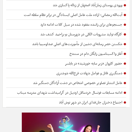
ورودی روستای زمان‌آباد اصفهان از زباله پاکسازی شد
آیت‌الله رمضانی: اراده ملت عامل اصلی ایستادگی در برابر نظام سلطه است
جستجوهای برای راننده مفقود شده در سیل کلات ادامه دارد
کارگاه تولید مشروبات الکلی در شهرستان بویراحمد کشف شد
شکستن حصر رسانه‌ای دشمن از مأموریت‌های اصلی صداوسیما باشد
آغاز واکسیناسیون رایگان دام در سنندج
حضور کاروان «زیر سایه خورشید» در بابلسر
دستگیری قاتل و عوامل شهادت فرج‌الله شوشتری
عامل انتشار تصاویر خصوصی اشخاص در دشت آزادگان دستگیر شد
ادامه مسابقات فوتسال خردسالان اردبیل در گرامیداشت شهدای مدرسه میناب
اجتماع دختران جان‌فدای ایران در شهر نوش آباد