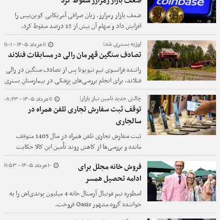
ضعف بازار رمزارز سقوط کرد
ضعف بازار رمزارز، زیان صرافی آمریکایی کوین‌بیس را
افزایش داد و سهام آن بیش از 12 درصد سقوط کرد.
11 مرداد 1405 - 11:01
اوژیه بستری شد؛
تصادف سنگین قهرمان رالی در مسابقات فنلاند
راننده فرانسوی تیم تیویوتا پس از تصادف سنگین در رالی
فنلاند، برای انجام بررسی‌های پزشکی در بیمارستان بستری
شد.
11 مرداد 1405 - 08:23
چالش جدید تأمین نیاز بازار؛
توقف ثبت سفارش تجاری تلفن همراه در
سالجاری
ثبت سفارش تجاری تلفن همراه در سال 1405 متوقف
مانده و بررسی‌ها از کاهش روند تأمین این کالا حکایت
دارد.
10 مرداد 1405 - 11:53
فروش خانه مجلل برای
ادامه تحصیل همسر
اسطوره تیم فوتبال آرسنال خانه 4 میلیون پوندی‌اش را به
خواننده گروه مشهور Oasis فروخت.