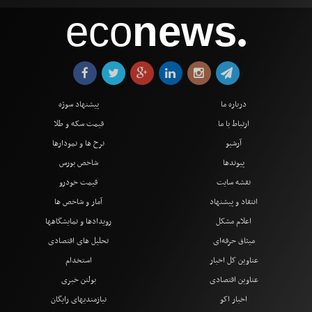
eco
news
●
درباره ما
پیشنهاد سوژه
ارتباط با ما
قیمت سکه و طلا
آرشیو
نرخ ها و نمودارها
پیوندها
شاخص بورس
نقشه سایت
قیمت خودرو
انتقاد و پیشنهاد
آمار و شاخص ها
اعلام مشکل
رویدادها و نمایشگاهها
میثاق حرفه‌ای
تحلیل های اقتصادی
عناوین کل اخبار
استخدام
عناوین اقتصادی
بولتن خبری
اخبار اکو
نیازمندیهای رایگان