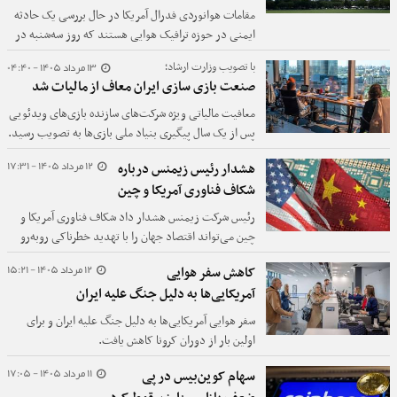
مقامات هوانوردی فدرال آمریکا در حال بررسی یک حادثه
ایمنی در حوزه ترافیک هوایی هستند که روز سه‌شنبه در
ارتباط با یک بالگرد نظامی ترامپ رخ داده است.
13 مرداد 1405 - 04:40
با تصویب وزارت ارشاد؛
صنعت بازی سازی ایران معاف از مالیات شد
معافیت مالیاتی ویژه شرکت‌های سازنده بازی‌های ویدئویی
پس از یک سال پیگیری بنیاد ملی بازی‌ها به تصویب رسید.
این تسهیلات با هدف حمایت از تولید و سرمایه‌گذاری در
12 مرداد 1405 - 17:31
هشدار رئیس زیمنس درباره
صنعت بازی‌سازی ایران اجرایی شده است.
شکاف فناوری آمریکا و چین
رئیس شرکت زیمنس هشدار داد شکاف فناوری آمریکا و
چین می‌تواند اقتصاد جهان را با تهدید خطرناکی روبه‌رو
کند.
12 مرداد 1405 - 15:21
کاهش سفر هوایی
آمریکایی‌ها به دلیل جنگ علیه ایران
سفر هوایی آ‌مریکایی‌ها به دلیل جنگ علیه ایران و برای
اولین بار از دوران کرونا کاهش یافت.
11 مرداد 1405 - 17:05
سهام کوین‌بیس در پی