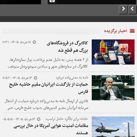
اخبار برگزیده
18 مرداد 1405 - 11:41
کالابرگ در فروشگاه‌های
بزرگ هم قطع شد
از ۲ هفته پیش، به دلیل عدم پرداخت پول مغازه‌دارها،
کالابرگ در مغازه‌های شهر و میادین میوه‌وتره‌بار متوقف
شده و الان چند روزی است که در فروشگاه‌های بزرگ هم
14 مرداد 1405 - 11:52
نامه به مدنی‌زاده درباره
کالا برگ قطع ‌و وصل می‌شود.
حمایت از بازگشت ایرانیان مقیم حاشیه خلیج
فارس
قادری از ارسال نامه به مدنی‌زاده درباره حمایت از انتقال
سرمایه ایرانیان مقیم کشورهای جنوب خلیج فارس، خبر
داد.
14 مرداد 1405 - 05:55
حادثه برای بالگرد حامل ترامپ؛
مقامات امنیت هوایی آمریکا در حال بررسی
هستند