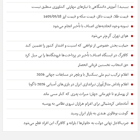
ببینید| آموزش دانشگاهی با نیازهای مهارتی کشاورزی منطبق نیست
قیمت طلا، قیمت دلار، قیمت سکه و قیمت ارز 1405/05/18
تسویه وجوه اتحادیه‌های اصناف با تأخیر انجام می‌شود
هوای تهران گرم‌تر می‌شود
حمایت بخش خصوصی از توافقی که امنیت و اقتدار کشور را تضمین کند
کالابرگ در ایستگاه اصناف؛ تأخیر در پرداخت‌ها فروشگاه‌ها را بی میل کرد
حق انتخاب، نخستین قربانی انحصار
اعلام ترکیب تیم ملی بسکتبال با ویلچر در مسابقات جهانی 2026
اعلام پاداش مدال‌آوران تیراندازی ایران در بازی‌های آسیایی 2026 ناگویا
از روساریو تا قهرمانی جهان؛ میراث پدری که کنار مسی ماند
آماده‌باش کره‌شمالی برای اعزام هزاران نیروی نظامی به روسیه
گوشت بوفالوی هندی به بازار ایران رسید
ضرب‌الاجل نهایی دولت به خانوارها / یارانه و کالابرگ این افراد قطع می‌شود