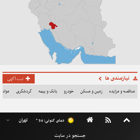
نیازمندی ها
ثبت آگهی
مناقصه و مزایده
زمین و مسکن
خودرو
بانک و بیمه
گردشگری
مواد غذ
دمای کنونی: 34 °