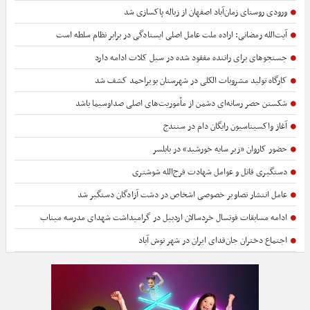
ورودی روستای زمان‌آباد اصفهان از زباله پاکسازی شد
آیت‌الله رمضانی: اراده ملت عامل اصلی ایستادگی در برابر نظام سلطه است
جستجوهای برای راننده مفقود شده در سیل کلات ادامه دارد
کارگاه تولید مشروبات الکلی در شهرستان بویراحمد کشف شد
شکستن حصر رسانه‌ای دشمن از مأموریت‌های اصلی صداوسیما باشد
آغاز واکسیناسیون رایگان دام در سنندج
حضور کاروان «زیر سایه خورشید» در بابلسر
دستگیری قاتل و عوامل شهادت فرج‌الله شوشتری
عامل انتشار تصاویر خصوصی اشخاص در دشت آزادگان دستگیر شد
ادامه مسابقات فوتسال خردسالان اردبیل در گرامیداشت شهدای مدرسه میناب
اجتماع دختران جان‌فدای ایران در شهر نوش آباد