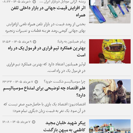
10 مرداد 1405 - 08:22
ریشه گرانی موبایل دربازار ایران چیست؟
اثر افزایش قیمت جهانی در بازار داخلی تلفن
همراه
بخشی از رشد قیمت‌ در بازار تلفن همراه ناشی ازافزایش
بهای جهانی گوشی،رشد هزینه قطعات و تغییرات زنجیره
تأمین است.
9 مرداد 1405 - 12:54
پیام همیلتون به رقبا؛
بهترین عملکرد تیم فراری در فرمول یک در راه
است
لوئیز همیلتون اعتقاد دارد که بهترین عملکرد تیم فراری
در فرمول یک در راه است.
7 مرداد 1405 - 23:34
چرا سوسیالیسم شکست خورد؟
علم اقتصاد چه توضیحی برای امتناع سوسیالیسم
دارد؟
اقتصادنیوز: اقتصاد یک بازی با حاصل‌جمع صفر نیست که
در آن سود یک نفر به قیمت زیان دیگری تمام شود؛
همچنین صرفا مجموعه‌ای از اعداد یا آمار و ارقام بی‌هدف
7 مرداد 1405 - 12:08
پیکر شهید خلبان مجید
نیست، بلکه حاصل «کنش آگاهانه انسانی» است.
کاظمی به میهن بازگشت