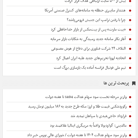
بیش از ۵۰۰ سایت ارتباطی هدف قرار گرفت
هشدار سایبری حنظله به سامانه‌های کنترل صنعتی آمریکا
چرا با رفتن ترامپ این جنبش فرومی‌پاشد؟
«بیت‌ مارت» پس از بیت‌‌مکس از بازار خداحافظی کرد
آغاز بکار سامانه جدید رسیدگی به شکایات بازار سرمایه
ائتلاف ۲۴ شرکت فناوری برای دفاع از هوش مصنوعی
اتحادیه اروپا تحریم‌های جدید علیه ایران اعمال کرد
تیم ملی فوتبال فرانسه آماده یک بازسازی بزرگ است
پربحث ترین ها
واریز مرحله نخست سود سهام عدالت 1404 تا هفته دولت
رکوردشکنی قیمت طلا و ارز؛ سکه طرح جدید به ۱۸۶ میلیون تومان رسید
قرارداد حاجی‌عیدی با سپاهان تمدید شد
مالدینی: گواردیولا واقعاً به مربیگری ایتالیا علاقمند بود
واریز سود سهام عدالت ۱۴۰۴ تا هفته دولت / شورای عالی بورس خبر داد