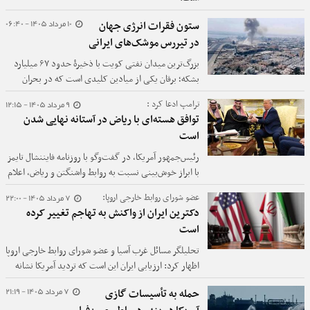
10 مرداد 1405 - 06:40
ستون فقرات انرژی جهان
در تیررس موشک‌های ایرانی
بزرگ‌ترین میدان نفتی کویت با ذخیرۀ حدود ۶۷ میلیارد
بشکه؛ برقان یکی از میادین کلیدی است که در بحران
اخیر، ۲ میلیون بشکه در روز از تولید کویت را از مدار
9 مرداد 1405 - 12:15
ترامپ ادعا کرد :
خارج کرد.
توافق هسته‌ای با ریاض در آستانه نهایی شدن
است
رئیس‌جمهور آمریکا، در گفت‌وگو با روزنامه فایننشال تایمز
با ابراز خوش‌بینی نسبت به روابط واشنگتن و ریاض، اعلام
کرد که امیدوار است ایالات متحده و عربستان سعودی
7 مرداد 1405 - 22:00
عضو شورای روابط خارجی اروپا:
به‌زودی توافق تاریخی همکاری در زمینه انرژی هسته‌ای
دکترین ایران از واکنش به تهاجم تغییر کرده
غیرنظامی را نهایی کنند.
است
تحلیلگر مسائل غرب آسیا و عضو شورای روابط خارجی اروپا
اظهار کرد: ارزیابی ایران این است که تردید آمریکا نشانه
ضعف و عدم تمایل به جنگ گسترده است.
7 مرداد 1405 - 21:19
حمله به تأسیسات گازی