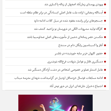
ورودی روستای زمان‌آباد اصفهان از زباله پاکسازی شد
آیت‌الله رمضانی: اراده ملت عامل اصلی ایستادگی در برابر نظام سلطه است
جستجوهای برای راننده مفقود شده در سیل کلات ادامه دارد
کارگاه تولید مشروبات الکلی در شهرستان بویراحمد کشف شد
شکستن حصر رسانه‌ای دشمن از مأموریت‌های اصلی صداوسیما باشد
آغاز واکسیناسیون رایگان دام در سنندج
حضور کاروان «زیر سایه خورشید» در بابلسر
دستگیری قاتل و عوامل شهادت فرج‌الله شوشتری
عامل انتشار تصاویر خصوصی اشخاص در دشت آزادگان دستگیر شد
ادامه مسابقات فوتسال خردسالان اردبیل در گرامیداشت شهدای مدرسه میناب
اجتماع دختران جان‌فدای ایران در شهر نوش آباد