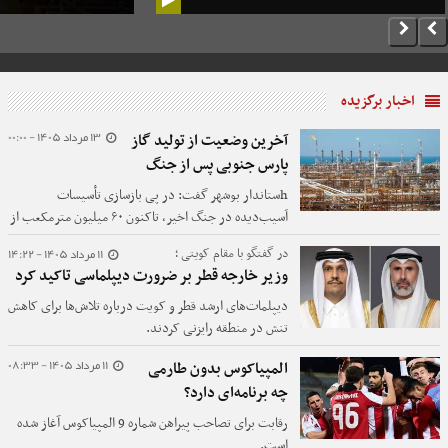
اخبار برگزیده
13 مرداد 1405 - 00:00
آخرین وضعیت از تولید گاز
پارس جنوبی پس از جنگ
hستاندار بوشهر گفت: در پی بازسازی تأسیسات
آسیب‌دیده در جنگ اخیر، تاکنون ۶۰ میلیون مترمکعب از
تولید گاز از دست‌رفته پارس جنوبی به مدار تولید
11 مرداد 1405 - 14:22
در گفتگو با مقام کویتی ؛
بازگشته و تلاش برای احیای سایر ظرفیت‌ها ادامه دارد.
وزیر خارجه قطر بر ضرورت دیپلماسی تاکید کرد
دیپلمات‌های ارشد قطر و کویت درباره تلاش‌ها برای کاهش
تنش در منطقه رایزنی کردند.
11 مرداد 1405 - 08:33
المپیاکوس بدون طارمی
چه برنامه‌ای دارد؟
رقابت برای تصاحب پیراهن شماره 9 المپیاکوس آغاز شده
است.