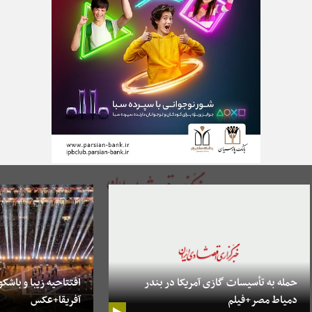
حمله به تأسیسات گازی آمریکا در بندر
افتتاحیه زیبا و باشکو
دمیاط مصر+فیلم
آفریقا+عکس