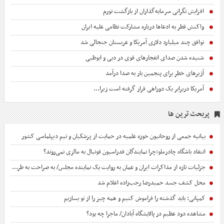
افزایش نگرانی سرمایه‌گذاران از بازگشت تورم
واکنش قطر به ادعاها درباره مشارکت نظامی علیه ایران
توافق چند میلیارد دلاری آمریکا و عربستان جنجالی شد
شنیده شدن صدای انفجارهای قوی‌ در دبی و ابوظبی
آژیرهای خطر برای پنجمین بار به صدا درآمد
آمریکا دربرابر یک دوراهی قرار گرفته است زیرا...
پربحث ترین ها
بیانیه جمعی از روحانیون حوزه علمیه در حمایت از پزشکیان و تیم دیپلماسی کشور
انتقاد باشگاه چادرملو:چرا نمایندگان فدراسیون فوتبال به مالزی نمی‌روند؟
جزئیات تازه از مذاکرات ایران و عمان به روایت یک نماینده مجلس/ به صراحت به طرف عمانی گفته‌ایم که...
محل کشف جسد حمیدرضا رجب‌زاده اعلام شد
کمپانی: باید گذشته را فراموش کنیم و همه‌ چیز را از نو بسازیم
مشاهده دود عظیم در پالایشگاه آبادان/ ماجرا چه بود؟