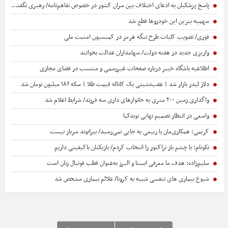
پاسخ پزشکیان به ادعای اختلاف بین سران کشور در خصوص تفاهم‌نامه/ رهبری نگفته‌اند نظر مرا رد یا تأیید کن، نظر خودم را خواسته‌اند
سهمیه بنزین این خودروها قطع شد
فوری/ تصویب کلیات طرح تنگه هرمز در کمیسیون امنیت ملی
واریزی جدید در هفته دولت/ سهامداران عدالت بخوانند
اطلاعیه باشگاه خیبر درباره صفحات غیررسمی و منتسب در فضای مجازی
دلار لیدر بازار شد | عقب‌نشینی یک کاناله قیمت طلا | سکه ۱۸۶ میلیون تومان شد
واگذاری زمین ۲۰۰ متری به خانوارهای داری سه فرزند/ شرایط اعلام شد
واسعی در انتظار تصمیم نهایی نویدکیا
کریمی: همکاری‌مان با ربیعی به جایی نمی‌رسید/ بیرانوند سرباز نیست
نکونام: با چشم باز تراکتور را انتخاب کردم/ بازیکنان باکیفیتی داریم
سلیم‌زاده: هدف‌ ما معرفی ایستا و البرز به‌عنوان قطب فوتبال زنان است
شیوع بیماری‌ های تنفسی شبیه به کرونا/ علائم بیماری مشخص شد