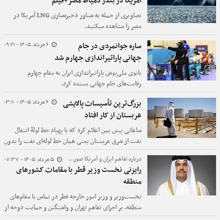
آمریکا در بندر دمیاط مصر+فیلم
تصاویری از حمله به شناور ذخیره‌سازی LNG آمریکا در
مصر را مشاهده میکنید.
6 مرداد 1405 - 09:21
ساره جوانمردی در جام
جهانی پاراتیراندازی جهارم شد
بانوی ملی‌پوش پاراتیراندازی ایران به مقام چهارم
رقابت‌های جام جهانی بسنده کرد.
6 مرداد 1405 - 03:10
بزرگ‌ترین تأسیسات پالایشی
عربستان از کار افتاد
ساعاتی پیش یمن اعلام کرد که با پهپاد خط لولۀ انتقال
نفت از شرق عربستان یعنی همان خط لو‌له‌ای نفت را بدون
تنگۀ هرمز به بندر ینبع در دریای سرخ می‌رساند، هدف
5 مرداد 1405 - 07:37
درباره تفاهم ایران و آمریکا صورت گرفت؛
قرار داده است.
رایزنی نخست وزیر قطر با مقامات کشورهای
منطقه
نخست‌وزیر و وزیر امور خارجه قطر در تماس با مقام‌های
منطقه، بر اجرای تفاهم تهران و واشنگتن و حمایت دوحه از
کاهش تنش و حفظ ثبات منطقه‌ای تأکید کرد.