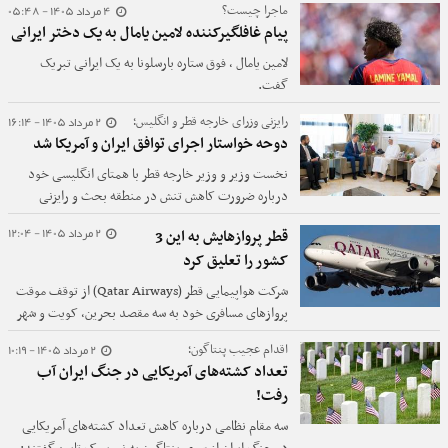
4 مرداد 1405 - 05:48
ماجرا چیست؟
پیام غافلگیرکننده لامین یامال به یک دختر ایرانی
لامین یامال ، فوق ستاره بارسلونا به یک ایرانی تبریک
گفت.
2 مرداد 1405 - 16:14
رایزنی وزرای خارجه قطر و انگلیس؛
دوحه خواستار اجرای توافق ایران و آمریکا شد
نخست وزیر و وزیر خارجه قطر با همتای انگلیسی خود
درباره ضرورت کاهش تنش در منطقه بحث و رایزنی
کردند.
2 مرداد 1405 - 12:04
قطر پروازهایش به این 3
کشور را تعلیق کرد
شرکت هواپیمایی قطر (Qatar Airways) از توقف موقت
پروازهای مسافری خود به سه مقصد بحرین، کویت و شهر
اربیل در عراق خبر داد.
2 مرداد 1405 - 10:19
اقدام عجیب پنتاگون؛
تعداد کشته‌های آمریکایی در جنگ ایران آب
رفت!
سه مقام نظامی درباره کاهش تعداد کشته‌های آمریکایی