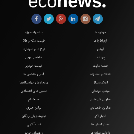
eco
news
●
درباره ما
پیشنهاد سوژه
ارتباط با ما
قیمت سکه و طلا
آرشیو
نرخ ها و نمودارها
پیوندها
شاخص بورس
نقشه سایت
قیمت خودرو
انتقاد و پیشنهاد
آمار و شاخص ها
اعلام مشکل
رویدادها و نمایشگاهها
میثاق حرفه‌ای
تحلیل های اقتصادی
عناوین کل اخبار
استخدام
عناوین اقتصادی
بولتن خبری
اخبار اکو
نیازمندیهای رایگان
اخبار استان ها
ثبت آگهی
بازتاب رسانه ها
راهنمای خرید