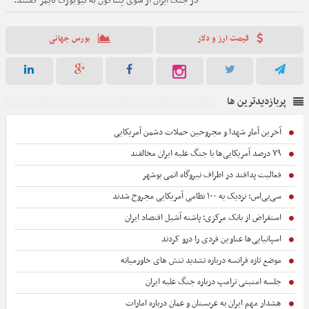
در جنگ ایران از سوی پنتاگون به نیویورک تایمز گفتند:
یکی از دلایل این تغییر این بود که دولت ترامپ تصمیم
گرفت چهار سرباز کشته شده، سه نفر در اردن، یک نفر در
قیمت ارز و دلار
بورس جهانی
شمال عراق را از فهرست حذف کند.
پربازدیدترین ها
آخرین آمار شهدا و مجروحین حملات دشمن آمریکایی
۷۹ درصد آمریکایی‌ها با جنگ علیه ایران مخالفند
فعالیت پدافند در اطراف نیروگاه اتمی بوشهر
سی‌بی‌اس: نزدیک به ۱۰۰ نظامی آمریکایی مجروح شدند
استقراض از بانک مرکزی؛ پاشنه آشیل اقتصاد ایران
اسپانیایی‌ها عناوین فردی را درو کردند
موضع تازه فرانسه درباره تشدید تنش های خاورمیانه
جلسه امنیتی ترامپ درباره جنگ علیه ایران
هشدار مهم ایران به عربستان و عمان درباره امارات