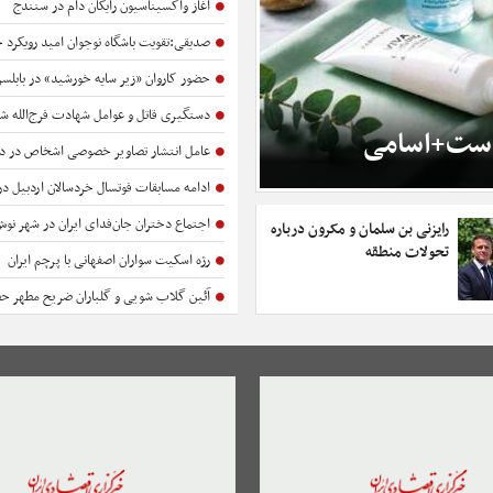
آغاز واکسیناسیون رایگان دام در سنندج
صدیقی:تقویت باشگاه نوجوان امید رویکرد حوزه هنری خرا
حضور کاروان «زیر سایه خورشید» در بابلسر
دستگیری قاتل و عوامل شهادت فرج‌الله 
است+اسامی
عامل انتشار تصاویر خصوصی اشخاص در دشت آزادگا
ادامه مسابقات فوتسال خردسالان اردبیل در گرامیداشت شهدا
اجتماع دختران جان‌فدای ایران در شهر نوش 
رایزنی بن سلمان و مکرون درباره
تحولات منطقه
رژه اسکیت سواران اصفهانی با پرچم ایران
آئین گلاب شویی و گلباران ضریح مطهر حضرت 