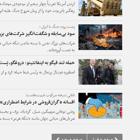
ارتش آمریکا تقریباً چهار پنجم از موجودی موشک‌ه
رهگیر پاتریوت خود را از زمان شروع جنگ علیه ا
پشت پرده جنگ با ایران ؛
سود بی‌سابقه و شگفت‌انگیز شرکت‌های بز
شرکت‌های بزرگ نفتی با بسته ماندن تنگه حیاتی
به دست آورده‌اند.
حمله تند فیگو به اینفانتینو: دروغگو، پَست‌
اسطوره فوتبال پرتغال به رئیس فیفا حمله کرد و ا
نایابی نتیجه سرکوب قیمت‌هاست؛
افسانه «گران‌فروشی در شرایط اضطراری»
وقتی توفانی سهمگین، سیل، گردباد، برف و یخبند
شریان‌های حیاتی جهان مانند «تنگه هرمز» بسته می
مواد غذایی، خدمات پزشکی و سایر مایحتاج حیات
که بیشترین نیاز را به این کالاها داریم، ناگهان با 
می‌شویم. برای هر کسی که با مفاهیم پایه‌ای و اولی