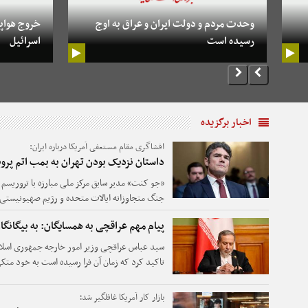
وحدت مردم و دولت ایران و عراق به اوج
خروج هواپی
رسیده است
اسرائیل
اخبار برگزیده
افشاگری مقام مستعفی آمریکا درباره ایران:
داستان نزدیک بودن تهران به بمب اتم پروپا
«جو کنت» مدیر سابق مرکز ملی مبارزه با تروریسم
جنگ متجاوزانه ایالات متحده و رژیم صهیونیستی ع
جمعه اذعان کرد که ادعای دولت ترامپ مبنی بر نز
پیام مهم عراقچی به همسایگان: به بیگانگا
هسته‌ای پروپاگاندایی بیش نبوده است.
سید عباس عراقچی وزیر امور خارجه جمهوری اسلام
تاکید کرد که زمان آن فرا رسیده است به خود متکی
بازار کار آمریکا غافلگیر شد؛