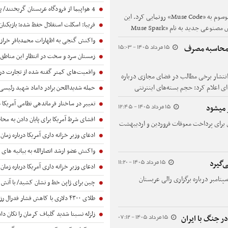
4 هواپیما از فرودگاه عربستان گریختند/ پشت پرده چه خبر است؟
شرکت متا از عامل هوش مصنوعی کدنویس خود موسوم به «Muse Code» رونمایی کرد. این
فریبا: اسکلت استقلال حفظ شده؛ بازیکنان جوان از فرصت
ابزار کدنویسی مبتنی بر ترمینال، از یک مدل هوش مصنوعی جدید به نام «Muse Spark
واکنش گنجی به اظهارات محمدباقر خرازی/ اگر کسی به سران قوا توهین کند مگر طبق قانون قو
15 مرداد 1405 - 15:03
ه محاسبه مصرف
زمستان سرد و سخت در انتظار این مناطق ایران/ هشدار زودهنگام را نباید صرفا یک تو
واقعیت‌های کمتر گفته شده از تجارت در بحرانِ جنگ | داوود رنگی: مقامات تصمیم‌گیر روی کریدورهای زمینی
انتشار برخی مطالب در فضای مجازی درباره
ی اعلام کرد: حجم بسته‌های اینترنتی
حمله شدیداللحن برادر داماد شهید رئیسی به قالیباف/ چه کسانی دنبال برندسازی از خود با «تکنوکرات حزب‌اللهی
رف اینترنت بین‌الملل اعمال نمی‌شود.
تغییر در ساختار فرماندهی نظامی آمریکا در اروپا/ برکناری غیرمنتظره فرمانده ارش
15 مرداد 1405 - 12:45
 میشود
افشای شرط آمریکا برای پایان دادن به محاصره دریایی ایران/ رویترز: توافق درباره تنگه ه
ی برای پرداخت معوقات فروردین و اردیبهشت
ادعای وزیر خزانه داری آمریکا درباره زمان توافق میان ایران و آمریکا/ تنگه هرمز طی 2 سال آینده 
واکنش عضو ارشد انصارالله به بیانیه های شورای امنیت/ عزم خود را برای بازپس‌گیری 
15 مرداد 1405 - 11:20
ادعای وزیر خزانه داری آمریکا درباره زمان توافق آتش بس میان ایران و آمریکا/ تنگه هرمز طی 2 سال آیند
پتامبر درباره برگزاری رالی عربستان
چین برای ژاپن خط و نشان کشید/ با آتش ب
طلای ۴۳۰۰ دلاری با کاهش فشار فدرال رزرو و عقب‌نشینی دلار | مسیر نرخ بهره تغییر کرد | پیش بینی هدف بعدی خریداران طلا
زلزله نسبتا شدید گلباف کرمان را تکان داد
15 مرداد 1405 - 07:12