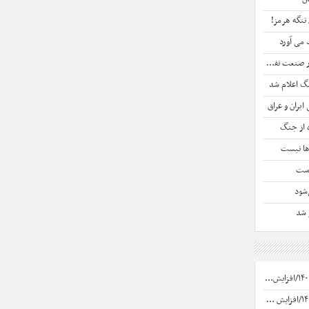
تنگه هرمز!
 می آورد
عت نفت است
گ اعلام شد
یران و عراق
 از جنگ
ها نیست
است
ز شد