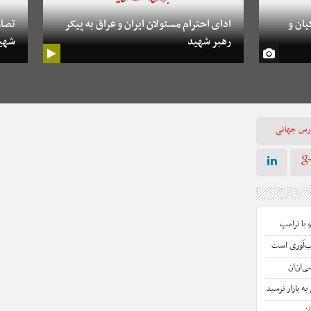
یان و
ادای احترام مسئولان ایران و عراق به پیکر
تصاو
رهبر شهید
شهی
رس جهانی
 با ترامپ
اب‌آوری است
‌ان‌ان
ان