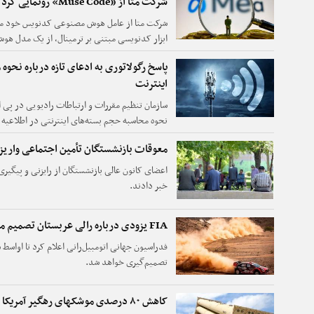
شرکت متا از «Muse Code» رونمایی کرد
1.2» بهره می‌برد.
پاسخ رگولاتوری به ادعای تازه درباره نحو
اینترنت
سازمان تنظیم مقررات و ارتباطات رادیویی در پی 
نحوه محاسبه حجم بسته‌های اینترنتی در اطلاعیه ا
کاهش نیافته، هیچ ضریب افزایشی برای محاسبه مص
معوقات بازنشستگان تأمین اجتماعی واریز
اعضای کانون عالی بازنشستگان از رایزنی و پیگیر
خبر دادند.
FIA یزودی درباره رالی عربستان تصمیم می‌گیرد
فدراسیون جهانی اتومبیل‌رانی اعلام کرد تا اواسط س
تصمیم‌گیری خواهد شد.
کاهش ۸۰ درصدی موشکهای رهگیر آمریکا در جنگ با ایران