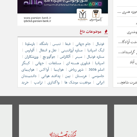
سان شمالی است
موضوعات داغ
شوشتری
ن دستگیر شد
فوتبال
جام جهانی
فیفا
تنیس
باشگاه
بارسلونا
لیگ اسپانیا
ستاره آرژانتینی
نقل و انتقال
آلوارس
ی مدرسه میناب
ستاره فوتبال
سینر
آلکاراس
جوگوویچ
ورزشکاران
آباد
اسپانیا
فناوری هسته ای
مسابقات
جهانی
کینگز
اسلم 2026
شهر ریاض
هواپیما
آواکس
هواپیمای
جاسوسی
عربستان
یمن
پدافند هوایی
دانشمندان
ایرانی
موفقیت موشک ها
واگذاری
ترامپ
خرید
شاهچراغ(ع)
ورق سیاه 2 میل
فروش ورق سیاه 2 میل
قیمت ورق
سیاه 2 میل
خصوصی سازی
صنعت
پتروشیمی
نفت و گاز
خوراک پتروشیمی
شفافیت