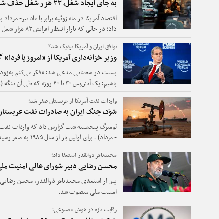
به جای ایجاد شغل، ۲۳ هزار شغل حذف شد
داد؛ در حالی که بازار انتظار افزایش ۸۳ هزار شغل را داشت.
توافق ایران و آمریکا نزدیک شد؟
وزیر خزانه‌داری آمریکا از «امروز یا فردا»
بسنت در سخنانی مدعی شد: «فکر می‌کنم به‌زودی،
باشیم؛ یک آتش‌بس ۳۰ تا ۶۰ روزه
کاهش پیدا کند.»
واردات نفت آمریکا از عربستان صفر شد؛
شوک جنگ ایران به صادرات نفت عربستا
لومبرگ پنجشنبه شب گزارش داد که واردات نفت آمر
- مرداد) ، برای اولین بار از سال ۱۹۸۵ به صفر رسید.
محمدباقر ذوالقدر استعفا داد؛
محسن رضایی دبیر شورای عالی امنیت مل
پس از استعفای محمدباقر ذوالقدر، محسن رضایی به
امنیت ملی منصوب شد.
رقابت تازه در هوش مصنوعی؛