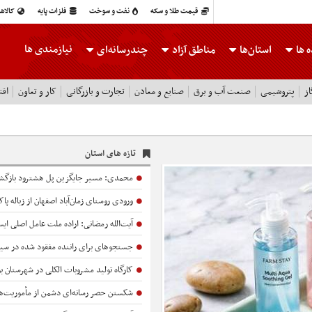
قیمت طلا و سکه
نفت و سوخت
فلزات پایه
کالاه
نیازمندی ها
 ها
استان‌ها
مناطق آزاد
چندرسانه‌ای
ز
پتروشیمی
صنعت آب و برق
صنایع و معادن
تجارت و بازرگانی
کار و تعاون
اقت
تازه های استان
محمدی: مسیر جایگزین پل هشترود بازگش
ورودی روستای زمان‌آباد اصفهان از زباله پ
آیت‌الله رمضانی: اراده ملت عامل اصلی ایستادگی در برابر
جستجوهای برای راننده مفقود شده در سیل کلات
کارگاه تولید مشروبات الکلی در شهرستان بویرا
شکستن حصر رسانه‌ای دشمن از مأموریت‌های اصلی ص