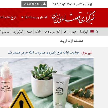
شنبه 17 مرداد 1405
4:36:9
ورود / عضویت
اخبار و رویدادها
نرخ ها
و داده
اوراسیا
جهان
اکو
کلان و بودجه
بانک
بیمه
کارگزاری
نفت و گا
اروند
جزئیات اولیۀ طرح راهبردی مدیریت تنگه هرمز منتشر شد
خبر داغ: