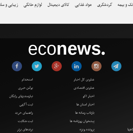
نک و بیمه
گردشگری
مواد غذایی
کالای دیجیتال
لوازم خانگی
زیبایی و سل
eco
news
●
عناوین کل اخبار
استخدام
عناوین اقتصادی
بولتن خبری
اخبار اکو
نیازمندیهای رایگان
اخبار استان ها
ثبت آگهی
بازتاب رسانه ها
راهنمای خرید
پیشخوان روزنامه ها
ثبت شکایت
اهها
پرونده ویژه
برندهای برتر