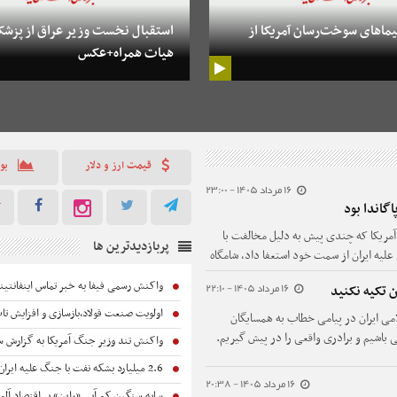
ماهای سوخت‌رسان آمریکا از
استقبال نخست وزیر عراق از پزشک
هیات همراه+عکس
قیمت ارز و دلار
بو
16 مرداد 1405 - 23:00
گاندا بود
 آمریکا که چندی پیش به دلیل مخالفت با
پربازدیدترین ها
لیه ایران از سمت خود استعفا داد، شامگاه
دیکی ایران به دستیابی به تسلیحات
واکنش رسمی فیفا به خبر تماس اینفانتینو
16 مرداد 1405 - 22:10
ن تکیه نکنید
اولویت صنعت فولاد،بازسازی و افزایش ت
ی ایران در پیامی خطاب به همسایگان
 باشیم و برادری واقعی را در پیش گیریم.
واکنش تند وزیر جنگ آمریکا به گزارش سی
2.6 میلیارد بشکه نفت با جنگ علیه ایران به بازار نرسید
16 مرداد 1405 - 20:38
سایه سنگین کم آبی «راین» بر اقتصاد آلم