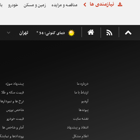
نیازمندی ها
مناقصه و مزایده
زمین و مسکن
خودرو
با
دمای کنونی: 34 °
درباره ما
پیشنهاد سوژه
ارتباط با ما
قیمت سکه و طلا
آرشیو
نرخ ها و نمودارها
پیوندها
شاخص بورس
نقشه سایت
قیمت خودرو
انتقاد و پیشنهاد
آمار و شاخص ها
اعلام مشکل
رویدادها و نمایشگ