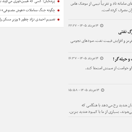
پزشکیان: کسی که همین‌جوری می‌گوید بزن، تبعاتش را هم باید بداند/ در شورای عالی امنیت ملی ۱۲ نفر ا
ای سامانه تاد و تقریباً نیمی از موشک هاس
یران مصرف کرده است.
چگونه جنگ معاملات «هوش مصنوعی» ترامپ در خلیج فارس را نابود کرد؟ | آمریکا معامله ق
تصمیم احمدی نژاد چطور 5 وزیر مسکن را درگیر کرد؟ | هشدار 10 سال پیش درباره «مسکن‌مهر» به واقعیت پیوست | عباس آخوندی درباره این طرح چه گفته بود؟
14 مرداد 1405 - 22:27
رگ نفتی
 هرمز و افزایش قیمت نفت، سودهای نجومی
14 مرداد 1405 - 16:37
 و حیله‌گر!
ز او خواست از سمتش استعفا کند.
14 مرداد 1405 - 15:58
ان شدید رخ می‌دهد یا هنگامی که
‌شوند، بسیاری از ما با کمبود شدید بنزین،
ی مواجه می‌شویم. درست در همین لحظاتی
قیمت‌های سرسام‌آور و جهش‌یافته روبه‌رو
ه دانش اقتصاد بیگانه است، این افزایش