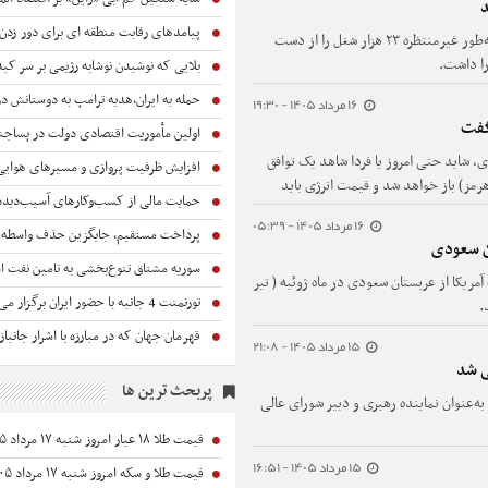
پیامدهای رقابت منطقه ای برای دور زدن 
اقتصاد آمریکا در ماه ژوئیه برابر با ماه تیر- مرداد به‌طور غیرمنتظره ۲۳ هزار شغل را از دست
بلایی که نوشیدن نوشابه رژیمی بر سر کبد
حمله به ایران،هدیه ترامپ به دوستانش در صن
16 مرداد 1405 - 19:30
 گفت
اولین مأموریت اقتصادی دولت در پساجن
 شاید حتی امروز یا فردا شاهد یک توافق
افزایش ظرفیت پروازی و مسیرهای هوایی ا
 که طی آن تنگه (هرمز) باز خواهد شد و قیمت انرژی باید
حمایت مالی از کسب‌وکارهای آسیب‌دیده
16 مرداد 1405 - 05:39
پرداخت مستقیم، جایگزین حذف واسطه‌
ن سعودی
سوریه مشتاق تنوع‌بخشی به تامین نفت 
یکا از عربستان سعودی در ماه ژوئیه ( تیر
تورنمنت 4 جانبه با حضور ایران برگزار می‌شود
قهرمان جهان که در مبارزه با اشرار جانبا
15 مرداد 1405 - 21:08
ی شد
پربحث ترین ها
‌عنوان نماینده رهبری و دبیر شورای عالی
قیمت طلا ۱۸ عیار امروز شنبه ۱۷ مرداد ۱۴۰۵/افزایش قیمت طلا
15 مرداد 1405 - 16:51
قیمت طلا و سکه امروز شنبه ۱۷ مرداد ۱۴۰۵/افزایش قیمت طلا و سکه