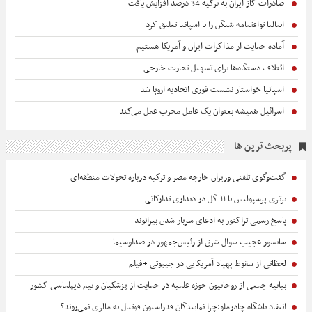
صادرات گاز ایران به ترکیه 34 درصد افزایش یافت
ایتالیا توافقنامه شنگن را با اسپانیا تعلیق کرد
آماده حمایت از مذاکرات ایران و آمریکا هستیم
ائتلاف دستگاه‌ها برای تسهیل تجارت خارجی
اسپانیا خواستار نشست فوری اتحادیه اروپا شد
اسرائیل همیشه بعنوان یک عامل مخرب عمل می‌کند
پربحث ترین ها
گفت‌وگوی تلفنی وزیران خارجه مصر و ترکیه درباره تحولات منطقه‌ای
برتری پرسپولیس با ١١ گل در دیداری تدارکاتی
پاسخ رسمی تراکتور به ادعای سرباز شدن بیرانوند
سانسور عجیب سوال شرق از رئیس‌جمهور در صداوسیما
لحظاتی از سقوط پهپاد آمریکایی در جیبوتی +فیلم
بیانیه جمعی از روحانیون حوزه علمیه در حمایت از پزشکیان و تیم دیپلماسی کشور
انتقاد باشگاه چادرملو:چرا نمایندگان فدراسیون فوتبال به مالزی نمی‌روند؟