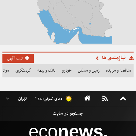
نیازمندی ها
ثبت آگهی
مناقصه و مزایده
زمین و مسکن
خودرو
بانک و بیمه
گردشگری
مواد غذ
دمای کنونی: 34 °
eco
news
●