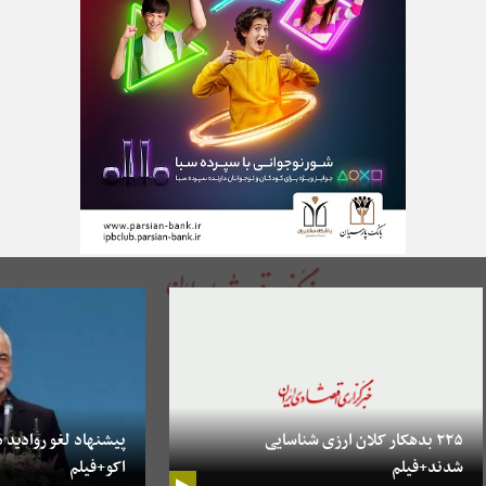
۲۲۵ بدهکار کلان ارزی شناسایی
پیشنهاد لغو روادید د
شدند+فیلم
اکو+فیلم