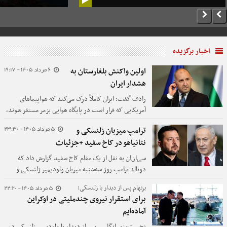
اخبار برگزیده
6 مرداد 1405 - 19:17
اولین واکنش بلغارستان به
هشدار ایران
رادف گفت: ایران کاملاً درک می‌کند که هواپیماهای
آمریکایی که قرار است در پایگاه هوایی بزمر مستقر شوند،
به هیچ‌وجه برای مأموریت‌های جنگی در نظر گرفته
5 مرداد 1405 - 23:30
ترامپ میزبان زلنسکی و
نشده‌اند.
نتانیاهو در کاخ سفید +جزئیات
سی‌ان‌ان به نقل از یک مقام کاخ سفید گزارش داد که
دونالد ترامپ روز سه‌شنبه میزبان ولودیمیر زلنسکی و
بنیامین نتانیاهو در دیدارهای جداگانه خواهد بود.
5 مرداد 1405 - 22:20
برنهام پس از دیدار با زلنسکی:
برای استقرار نیروی چندملیتی در اوکراین
آماده‌ایم
نخست‌وزیر انگلیس پس از دیدار با ولودیمیر زلنسکی در