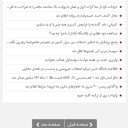
جزئیات تازه از مذاکرات ایران و عمان به روایت یک نماینده مجلس/ به صراحت به طرف عمانی گفته‌ایم که...
محل کشف جسد حمیدرضا رجب‌زاده اعلام شد
کمپانی: باید گذشته را فراموش کنیم و همه‌ چیز را از نو بسازیم
مشاهده دود عظیم در پالایشگاه آبادان/ ماجرا چه بود؟
پاسخ پزشکیان به ادعای اختلاف بین سران کشور در خصوص تفاهم‌نامه/ رهبری نگفته‌اند نظر مرا رد یا تأیید کن، نظر خودم را خواسته‌اند
سهمیه بنزین این خودروها قطع شد
واریزی جدید در هفته دولت/ سهامداران عدالت بخوانند
اطلاعیه باشگاه خیبر درباره صفحات غیررسمی و منتسب در فضای مجازی
دلار لیدر بازار شد | عقب‌نشینی یک کاناله قیمت طلا | سکه ۱۸۶ میلیون تومان شد
واگذاری زمین ۲۰۰ متری به خانوارهای داری سه فرزند/ شرایط اعلام شد
واردات برق از ترکیه کلید خورد