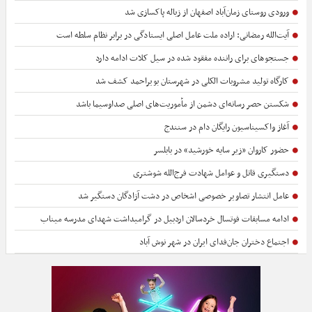
ورودی روستای زمان‌آباد اصفهان از زباله پاکسازی شد
آیت‌الله رمضانی: اراده ملت عامل اصلی ایستادگی در برابر نظام سلطه است
جستجوهای برای راننده مفقود شده در سیل کلات ادامه دارد
کارگاه تولید مشروبات الکلی در شهرستان بویراحمد کشف شد
شکستن حصر رسانه‌ای دشمن از مأموریت‌های اصلی صداوسیما باشد
آغاز واکسیناسیون رایگان دام در سنندج
حضور کاروان «زیر سایه خورشید» در بابلسر
دستگیری قاتل و عوامل شهادت فرج‌الله شوشتری
عامل انتشار تصاویر خصوصی اشخاص در دشت آزادگان دستگیر شد
ادامه مسابقات فوتسال خردسالان اردبیل در گرامیداشت شهدای مدرسه میناب
اجتماع دختران جان‌فدای ایران در شهر نوش آباد