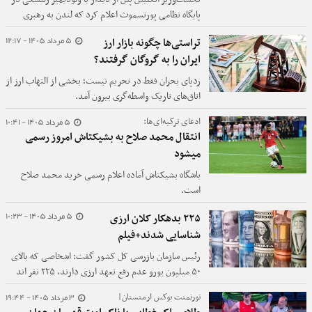
پایگاه نظامی پورتسموث اعلام کرد که لندن به رهبری
ائتلاف مشتاقان برای حمایت از اوکراین ادامه خواهد داد و
5 مرداد 1405 - 12:17
تراستی‌ها چگونه بازار ارز
در صورت برقراری آتش‌بس، برای استقرار نیروی چندملیتی
ایران را به گروگان گرفتند؟
در این کشور آماده است.
ردپای بحران فقط در تحریم نیست؛ بخشی از التهاب ارز از
اتاق‌های تاریک واسطه‌گری بیرون آمد.
5 مرداد 1405 - 10:41
ادعای ترکیه‌ای‌ها:
انتقال محمد صلاح به بشیکتاش امروز رسمی
میشود
باشگاه بشیکتاش آماده اعلام رسمی خرید محمد صلاح
است.
5 مرداد 1405 - 10:23
۲۲۵ بدهکار کلان ارزی
شناسایی شدند+فیلم
رئیس سازمان بازرسی کل کشور گفت: اشخاصی که بالای
۵۰ میلیون یورو عدم رفع تعهد ارزی دارند، ۲۲۵ نفر اند
که ۳ مورد از آن‌ها وابسته به شرکت‌های نفتی هستند.
3 مرداد 1405 - 19:44
تورنمنت بوکس ارمنستان|