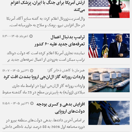
ارتش آمریکا برای جنگ با ایران، پزشک اعزام
می‌کند
وال‌استریت‌ژورنال اعلام کرد: به گفته منابع آگاه، آمریکا
در حال افزایش نیرو، پزشک و سلاح به خاورمیانه است.
1 مرداد 1405 - 11:40
ترامپ بدنبال اعمال
تعرفه‌های جدید علیه ۶۰ کشور
نماینده تجاری آمریکا اعلام کرده است که دولت دونالد
ترامپ ممکن است به‌زودی از اعمال تعرفه‌های جدید بر
واردات از کشورهای بیشتری خبر دهد، هرچند زمان
31 تیر 1405 - 16:07
همزمان با کاهش ذخایر گاز؛
دقیقی برای این تصمیم اعلام نشده است.
واردات روزانه گاز ال‌ان‌جی اروپا بشدت افت کرد
واردات روزانه گاز ال‌ان‌جی اروپا در اواسط ماه جاری
میلادی (ژوئیه) به پایین‌ترین سطح در 23 ماه گذشته سقوط
کرد.
31 تیر 1405 - 11:58
افزایش بدهی و کسری بودجه
دولت‌های اروپایی
بر اساس آخرین داده‌ها، بدهی دولت‌های منطقه یورو در
دوره سه‌ماهه اول 2026 به 88 درصد تولید ناخالص داخلی