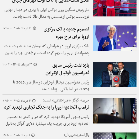
طلای ملک‌خطابی با ناک اوت قهرمان جهان
ملی‌پوش سنگین وزن بوکس ایران با برتری در دیدار نهایی
تورنمنت بوکس ارمنستان به مدال طلا دست یافت.
3 مرداد 1405 - 17:00
تصمیم جدید بانک مرکزی
اروپا برای نرخ بهره
بانک مرکزی اروپا در شرایطی که نوسان شدید قیمت نفت
چشم‌انداز تورم را مبهم کرده است، نرخ‌های بهره را بدون
تغییر حفظ و اعلام کرد تا روشن‌تر شدن آثار شوک انرژی،
3 مرداد 1405 - 12:04
بازداشت رئیس سابق
تصمیمات خود را بر اساس داده‌های اقتصادی و به‌صورت
فدراسیون فوتبال اوکراین
جلسه‌به‌جلسه اتخاذ خواهد کرد.
رئیس فدراسیون فوتبال اوکراین در سال‌های 2015 تا
2024، در اسلواکی بازداشت شد.
2 مرداد 1405 - 22:10
جریمه گوگل «غیراخلاقی» است؛
ترامپ اتحادیه اروپا را به جنگ تجاری تهدید کرد
رئیس‌جمهور آمریکا تهدید کرد که در واکنش به تصمیم
اتحادیه اروپا برای جریمه یک میلیارد دلاری گوگل به‌دلیل
نقض قوانین رقابت در فضای آنلاین، تعرفه‌های
1 مرداد 1405 - 15:10
وال‌استریت‌ژورنال:
«قابل‌توجهی» علیه اتحادیه اروپا اعمال خواهد کرد.