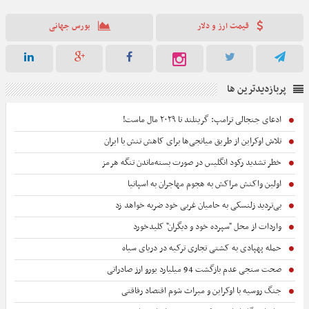
رسید.
قیمت ارز و دلار
بورس جهانی
پربازدیدترین ها
ادعای جنجالی ترامپ: گرینلند تا ۲۰۲۹ مال ماست!
تلاش اوکراین از طریق میانجی‌ها برای کاهش تنش با ایران
خطر تشدید رکود انگلیس در صورت بسته‌ماندن تنگه هرمز
اولین واکنش مراکش به هجوم مهاجران به اسپانیا
بی‌تردید زلنسکی به حامیان غربی خود ضربه خواهد زد
واردات از محل "سپرده خود و دیگران" کلیدخورد
حمله پهپادی به کشتی تجاری ترکیه در دریای سیاه
صحت سنجی عدم بازگشت 94 میلیارد یورو ارز صادراتی
جنگ روسیه با اوکراین و میراث شوم اقتصاد رفاقتی