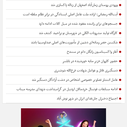
ورودی روستای زمان‌آباد اصفهان از زباله پاکسازی شد
آیت‌الله رمضانی: اراده ملت عامل اصلی ایستادگی در برابر نظام سلطه است
جستجوهای برای راننده مفقود شده در سیل کلات ادامه دارد
کارگاه تولید مشروبات الکلی در شهرستان بویراحمد کشف شد
شکستن حصر رسانه‌ای دشمن از مأموریت‌های اصلی صداوسیما باشد
آغاز واکسیناسیون رایگان دام در سنندج
حضور کاروان «زیر سایه خورشید» در بابلسر
دستگیری قاتل و عوامل شهادت فرج‌الله شوشتری
عامل انتشار تصاویر خصوصی اشخاص در دشت آزادگان دستگیر شد
ادامه مسابقات فوتسال خردسالان اردبیل در گرامیداشت شهدای مدرسه میناب
اجتماع دختران جان‌فدای ایران در شهر نوش آباد