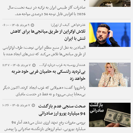
صادرات گاز طبیعی ایران به ترکیه در نیمه نخست سال
2026 با افزایش قابل توجه 34 درصدی مواجه شد.
9 مرداد 1405 - 06:00
عذرخواهی کیف از تهران؛
تلاش اوکراین از طریق میانجی‌ها برای کاهش
تنش با ایران
المیادین به نقل از منبع مطلع ایرانی نوشت: طرف اوکراینی
از طریق میانجی‌ها تلاش می‌کند که تنش‌های ایجاد شده با
ایران در پی حمله به کشتی ایرانی را کاهش دهد.
7 مرداد 1405 - 11:47
هشدار روسیه به غرب درباره اوکراین:
بی‌تردید زلنسکی به حامیان غربی خود ضربه
خواهد زد
زاخارووا گفت: «هیولایی که غرب ایجاد کرده، اکنون دیگر
بی‌محابا پیش می‌رود و نه فقط در خدمت مافیای
ایتالیاست، بلکه حاضر است به هر گروه جنایتکاری قرار
7 مرداد 1405 - 10:26
صحت سنجی عدم بازگشت
بگیرد که به آن پول بدهد، منابع مالی‌اش را تأمین کند تا
94 میلیارد یورو ارز صادراتی
این رژیم بتواند همچنان سر پا بایستد.»
بررسی مقررات رفع تعهد ارزی نشان می‌دهد آمار 94
میلیارد یورویی، تمام ارزهای بازنگشته صادراتی را پوشش