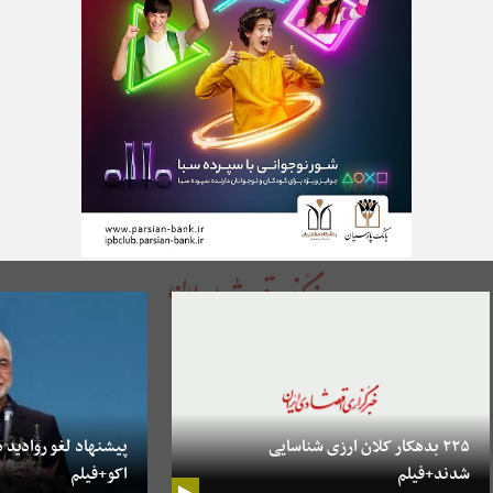
۲۲۵ بدهکار کلان ارزی شناسایی
پیشنهاد لغو روادید د
شدند+فیلم
اکو+فیلم