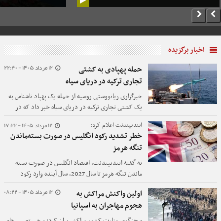
اخبار برگزیده
12 مرداد 1405 - 22:40
حمله پهپادی به کشتی
تجاری ترکیه در دریای سیاه
خبرگزاری ریانووستی روسیه از حمله یک پهپاد ناشناس به
یک کشتی تجاری ترکیه در دریای سیاه خبر داد که در
نتیجه آن، یک نفر از خدمه کشته و سه نفر دیگر زخمی
12 مرداد 1405 - 17:22
ایندیپندنت اعلام کرد:
شدند و تاکنون هیچ کشور یا گروهی مسئولیت این حمله
خطر تشدید رکود انگلیس در صورت بسته‌ماندن
را بر عهده نگرفته است.
تنگه هرمز
به گفته ایندیپندنت، اقتصاد انگلیس در صورت بسته
ماندن تنگه هرمز تا سال 2027، سال آینده وارد رکود
خواهد شد.
12 مرداد 1405 - 08:22
اولین واکنش مراکش به
هجوم مهاجران به اسپانیا
سخنگوی وزارت کشور مراکش بیان کرد: برخی تصمیم‌های