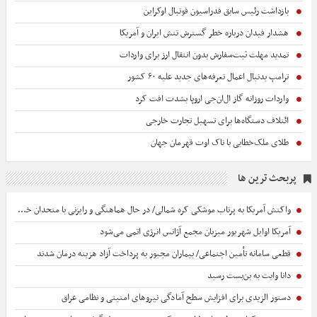
بازداشت رئیس سابق فدراسیون فوتبال اوکراین
هشدار فیدان درباره خطر گسترش تنش ایران و آمریکا
تمدید مهلت ثبت‌سفارش بدون انتقال ارز برای واردات
ترامپ بدنبال اعمال تعرفه‌های جدید علیه ۶۰ کشور
واردات روزانه گاز ال‌ان‌جی اروپا بشدت افت کرد
ائتلاف دستگاه‌ها برای تسهیل تجارت خارجی
طلای ملک‌خطابی با ناک اوت قهرمان جهان
پربحث ترین ها
واکنش آمریکا به پرتاب موشکی کره شمالی/ در حال هماهنگی و رایزنی با متحدان خود هستیم
آمریکا اوایل شهریور میزبان مجمع آژانس انرژی اتمی می‌شود
قطعی سامانه تأمین اجتماعی/ بیماران مجبور به پرداخت آزاد هزینه درمان شدند
دانا وایت به بن‌بست رسید
دستور الزیدی برای افزایش سطح آمادگی نیروهای امنیتی و نظامی عراق