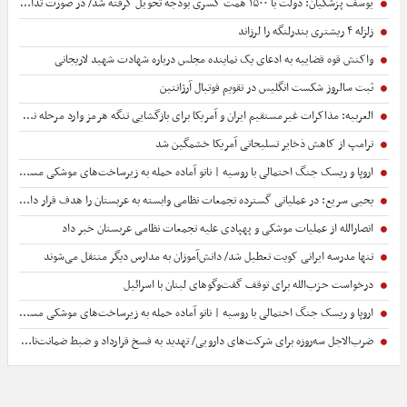
یوسف پزشکیان: دولت با ۱۵۰۰ همت کسری بودجه تحویل گرفته شد/ در صورت تداوم محاصره، صادر می‌کنید، اما نمی‌توانید واردات انجام دهید
زلزله ۴ ریشتری بندرلنگه را لرزاند
واکنش قوه قضاییه به ادعای یک نماینده مجلس درباره شهادت شهید لاریجانی
ثبت سالروز شکست انگلیس در تقویم فوتبال آرژانتین
العربیه: مذاکرات غیرمستقیم ایران و آمریکا برای بازگشایی تنگه هرمز وارد مرحله نهایی شد
ترامپ از کاهش ذخایر تسلیحاتی آمریکا خشمگین شد
اروپا و ریسک جنگ احتمالی با روسیه | ناتو آماده حمله به زیرساخت‌های موشکی مسکو است؟ | زنگ خطر به صدا در آمد
یحیی سریع: در عملیاتی گسترده تجمعات نظامی وابسته به عربستان را هدف قرار دادیم+ فیلم
انصارالله از عملیات موشکی و پهپادی علیه تجمعات نظامی عربستان خبر داد
تنها مدرسه ایرانی کویت تعطیل شد/ دانش‌آموزان به مدارس دیگر منتقل می‌شوند
درخواست حزب‌الله برای توقف گفت‌وگوهای لبنان با اسرائیل
اروپا و ریسک جنگ احتمالی با روسیه | ناتو آماده حمله به زیرساخت‌های موشکی مسکو است؟ | اروپا هنوز تردید دارد
ضرب‌الاجل سه‌روزه برای شرکت‌های دارویی/ تهدید به فسخ قرارداد و ضبط ضمانت‌نامه‌ها + عکس