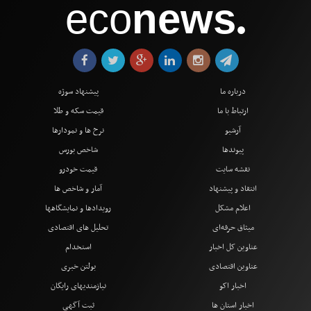
eco
news
●
درباره ما
پیشنهاد سوژه
ارتباط با ما
قیمت سکه و طلا
آرشیو
نرخ ها و نمودارها
پیوندها
شاخص بورس
نقشه سایت
قیمت خودرو
انتقاد و پیشنهاد
آمار و شاخص ها
اعلام مشکل
رویدادها و نمایشگاهها
میثاق حرفه‌ای
تحلیل های اقتصادی
عناوین کل اخبار
استخدام
عناوین اقتصادی
بولتن خبری
اخبار اکو
نیازمندیهای رایگان
اخبار استان ها
ثبت آگهی