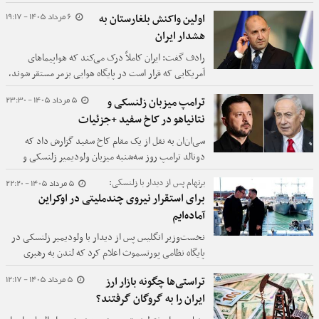
نمی‌دهد.
6 مرداد 1405 - 19:17
اولین واکنش بلغارستان به
هشدار ایران
رادف گفت: ایران کاملاً درک می‌کند که هواپیماهای
آمریکایی که قرار است در پایگاه هوایی بزمر مستقر شوند،
به هیچ‌وجه برای مأموریت‌های جنگی در نظر گرفته
5 مرداد 1405 - 23:30
ترامپ میزبان زلنسکی و
نشده‌اند.
نتانیاهو در کاخ سفید +جزئیات
سی‌ان‌ان به نقل از یک مقام کاخ سفید گزارش داد که
دونالد ترامپ روز سه‌شنبه میزبان ولودیمیر زلنسکی و
بنیامین نتانیاهو در دیدارهای جداگانه خواهد بود.
5 مرداد 1405 - 22:20
برنهام پس از دیدار با زلنسکی:
برای استقرار نیروی چندملیتی در اوکراین
آماده‌ایم
نخست‌وزیر انگلیس پس از دیدار با ولودیمیر زلنسکی در
پایگاه نظامی پورتسموث اعلام کرد که لندن به رهبری
ائتلاف مشتاقان برای حمایت از اوکراین ادامه خواهد داد و
5 مرداد 1405 - 12:17
تراستی‌ها چگونه بازار ارز
در صورت برقراری آتش‌بس، برای استقرار نیروی چندملیتی
ایران را به گروگان گرفتند؟
در این کشور آماده است.